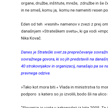
organe, družbe, inštitute, mreže, združbe in še 
in ne smeš, komu ja, komu ne nameniti resen pog
Eden od teh »resnih« namenov v zvezi z prej o
današnjem »Strateškem svetu«, ki ga vodi »im
Nika Kovač.
Danes je Strateški svet za preprečevanje sovražn
sovražnega govora, ki so jih predstavili na današnj
40 strokovnjakov in organizacij, nanašajo pa se na
pravnega odziva.
»Tako kot mora biti.« Vlada in ministrstva to mo
podporo s katero so jo izvolili, bodo šli na uli
“Slovenija je ujeta v zakonodaji iz leta 2005. Ta