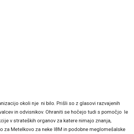
cijo okoli nje ni bilo. Prišli so z glasovi razvajenih
alcev in odvisnikov. Ohraniti se hočejo tudi s pomočjo le
kcije v strateških organov za katere nimajo znanja,
ino za Metelkovo za neke I8M in podobne meglomešalske