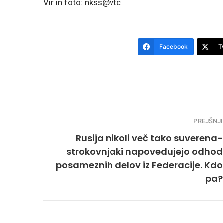
Vir in foto: nkss@vtc
Facebook
T
PREJŠNJI
Rusija nikoli več tako suverena-
strokovnjaki napovedujejo odhod
posameznih delov iz Federacije. Kdo
pa?