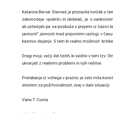
Katarina Bervar Sternad je pristavila lonček o 
zakonodaje »pokrili« in obdelali, je o sankcioni
ali ustavljati pa se poskuša s prejemi iz časov 
javnosti” javnosti med pripornimi razlogi, v času k
kaznivo dejanje. S tem bi realno možnost kritik
Dragi moji, večji del tistih, ki sedite v tem tzv.
ukvarjati z realnimi problemi in njih rešitve.
Pretakanje iz votlega v prazno je zelo mila kons
sinonim za požrtvovalnost, vsaj v dani situaciji.
Vane T. Costa