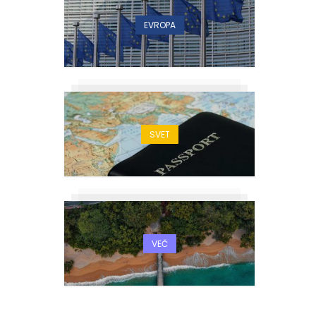
EVROPA
SVET
VEČ