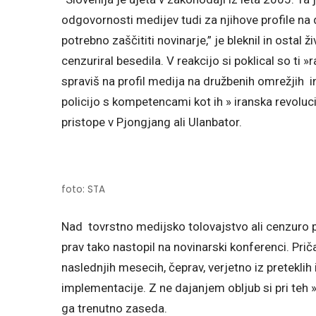
odgovornosti medijev tudi za njihove profile na d
potrebno zaščititi novinarje,” je bleknil in ostal
cenzuriral besedila. V reakcijo si poklical so ti 
spraviš na profil medija na družbenih omrežjih i
policijo s kompetencami kot ih » iranska revoluci
pristope v Pjongjang ali Ulanbator.
foto: STA
Nad tovrstno medijsko tolovajstvo ali cenzuro p
prav tako nastopil na novinarski konferenci. Pr
naslednjih mesecih, čeprav, verjetno iz preteklih i
implementacije. Z ne dajanjem obljub si pri teh »
ga trenutno zaseda.