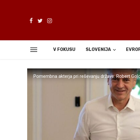
V FOKUSU
SLOVENIJA
EVRO
Pomembna akterja pri reševanju države: Robert Golo