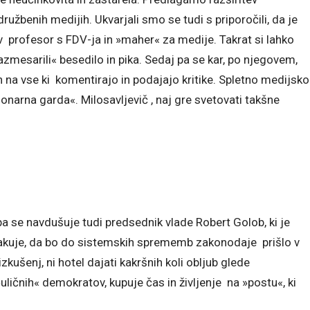
ružbenih medijih. Ukvarjali smo se tudi s priporočili, da je
 živ profesor s FDV-ja in »maher« za medije. Takrat si lahko
»razmesarili« besedilo in pika. Sedaj pa se kar, po njegovem,
n na vse ki komentirajo in podajajo kritike. Spletno medijsko
onarna garda«. Milosavljevič , naj gre svetovati takšne
a se navdušuje tudi predsednik vlade Robert Golob, ki je
ičakuje, da bo do sistemskih sprememb zakonodaje prišlo v
zkušenj, ni hotel dajati kakršnih koli obljub glede
uličnih« demokratov, kupuje čas in življenje na »postu«, ki