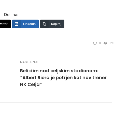
Deli na:
witter
LinkedIn
Kopiraj
0
39
NASLEDNJI
Beli dim nad celjskim stadionom:
“Albert Riera je potrjen kot nov trener
NK Celja”