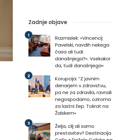
Zadnje objave
Razmislek: »Vincencij
Pavelski, navdih nekega
časa ali tudi
današnjega?«. Vsekakor
da, tudi današnjega«
Korupcija: “Z javnim
denarjem v zdravstvu,
pa ne za zdravila, ravnali
negospodarno, oziroma
za lastni žep. Tokrat na
Žalskem«
Želja, cilj ali samo
prestavitev? Destinacija
Celje z Deželo Celjsko na