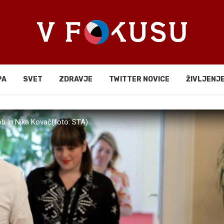
PA
SVET
ZDRAVJE
TWITTER NOVICE
ŽIVLJENJ
b in Nika Kovač(foto: STA)