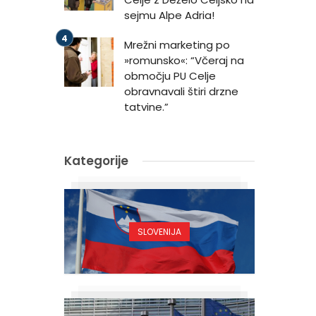
sejmu Alpe Adria!
Mrežni marketing po
»romunsko«: “Včeraj na
območju PU Celje
obravnavali štiri drzne
tatvine.”
Kategorije
SLOVENIJA