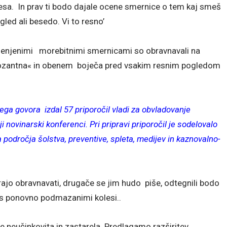
česa. In prav ti bodo dajale ocene smernice o tem kaj smeš
led ali besedo. Vi to resno’
menjenimi morebitnimi smernicami so obravnavali na
pozantna« in obenem boječa pred vsakim resnim pogledom
ega govora izdal 57 priporočil vladi za obvladovanje
i novinarski konferenci. Pri pripravi priporočil je sodelovalo
 področja šolstva, preventive, spleta, medijev in kaznovalno-
rajo obravnavati, drugače se jim hudo piše, odtegnili bodo
co s ponovno podmazanimi kolesi..
 je neučinkovita in zastarela. Predlagamo razširitev