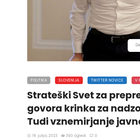
De
POLITIKA
SLOVENIJA
TWITTER NOVICE
V 
Strateški Svet za prep
govora krinka za nadzo
Tudi vznemirjanje javn
19. julija, 2023
393 ogledi
0