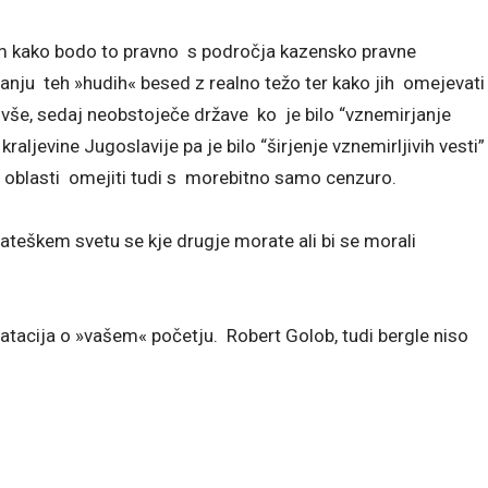
tem kako bodo to pravno s področja kazensko pravne
ranju teh »hudih« besed z realno težo ter kako jih omejevat
bivše, sedaj neobstoječe države ko je bilo “vznemirjanje
raljevine Jugoslavije pa je bilo “širjenje vznemirljivih vesti”
e oblasti omejiti tudi s morebitno samo cenzuro.
 Strateškem svetu se kje drugje morate ali bi se morali
tatacija o »vašem« početju. Robert Golob, tudi bergle niso