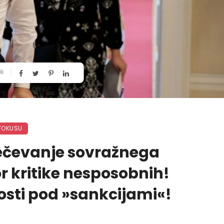
li
FOKUSU
rečevanje sovražnega
r kritike nesposobnih!
osti pod »sankcijami«!