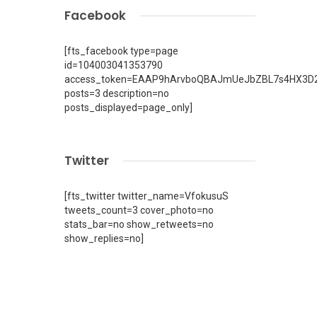
Facebook
[fts_facebook type=page
id=104003041353790
access_token=EAAP9hArvboQBAJmUeJbZBL7s4HX3D2
posts=3 description=no
posts_displayed=page_only]
Twitter
[fts_twitter twitter_name=VfokusuS
tweets_count=3 cover_photo=no
stats_bar=no show_retweets=no
show_replies=no]