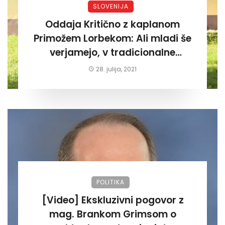
SLOVENIJA
Oddaja Kritično z kaplanom
Primožem Lorbekom: Ali mladi še
verjamejo, v tradicionalne
vrednote katoličanstva ?
28. julija, 2021
POLITIKA
[Video] Ekskluzivni pogovor z
mag. Brankom Grimsom o