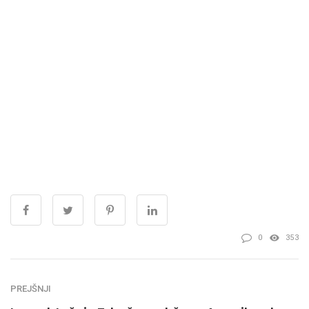
0
353
PREJŠNJI