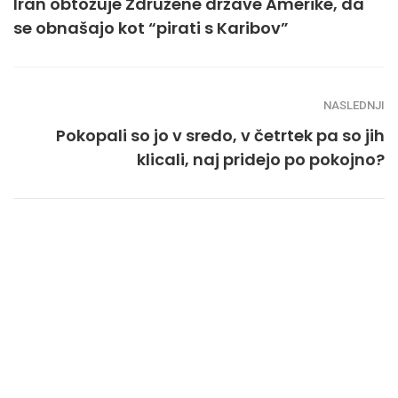
Iran obtožuje Združene države Amerike, da
se obnašajo kot “pirati s Karibov”
NASLEDNJI
Pokopali so jo v sredo, v četrtek pa so jih
klicali, naj pridejo po pokojno?