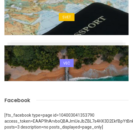
SVET
VEČ
Facebook
[fts_facebook type=page id=104003041353790
access_token=EAAP9hArvboQBAJmUeJbZBL7s4HX3D2EkfBpYtBn
posts=3 description=no posts_displayed=page_only]