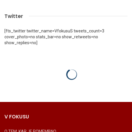
Twitter
[fts_twitter twitter_name=VfokusuS tweets_count=3
cover_photo=no stats_bar=no show_retweets=no
show_replies=no]
V FOKUSU
O TEM, KAR JE POMEMBNO.