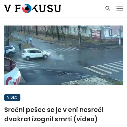
VIDEO
Srečni pešec se je v eni nesreči
dvakrat izognil smrti (video)