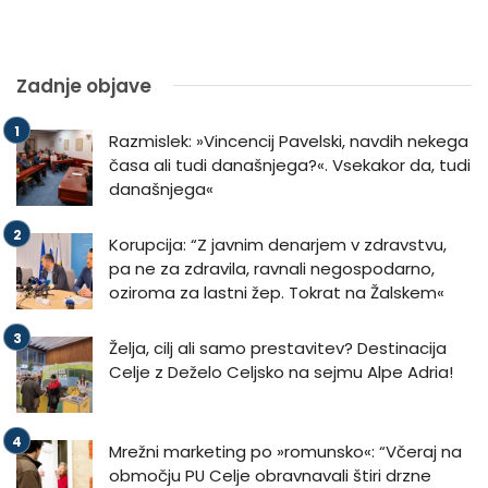
Zadnje objave
Razmislek: »Vincencij Pavelski, navdih nekega
časa ali tudi današnjega?«. Vsekakor da, tudi
današnjega«
Korupcija: “Z javnim denarjem v zdravstvu,
pa ne za zdravila, ravnali negospodarno,
oziroma za lastni žep. Tokrat na Žalskem«
Želja, cilj ali samo prestavitev? Destinacija
Celje z Deželo Celjsko na sejmu Alpe Adria!
Mrežni marketing po »romunsko«: “Včeraj na
območju PU Celje obravnavali štiri drzne