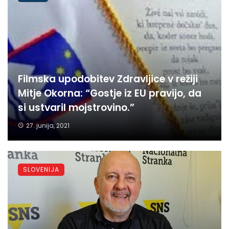
Filmska upodobitev Zdravljice v režiji
Mitje Okorna: “Gostje iz EU pravijo, da
si ustvaril mojstrovino.”
27. junija, 2021
SLOVENIJA