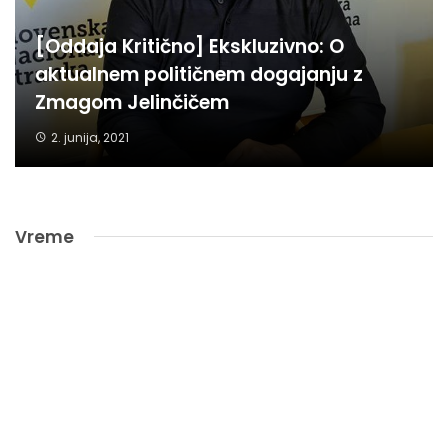
[Oddaja Kritično] Ekskluzivno: O
aktualnem političnem dogajanju z
Zmagom Jelinčičem
2. junija, 2021
Vreme