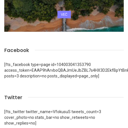
VEČ
Facebook
[fts_facebook type=page id=104003041353790
access_token=EAAP9hArvboQBAJmUeJbZBL7s4HX3D2EkfBpYtBn
posts=3 description=no posts_displayed=page_only]
Twitter
[fts_twitter twitter_name=VfokusuS tweets_count=3
cover_photo=no stats_bar=no show_retweets=no
show_replies=no]