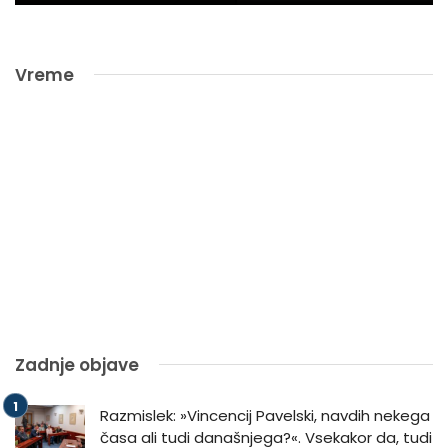
Vreme
Zadnje objave
Razmislek: »Vincencij Pavelski, navdih nekega
časa ali tudi današnjega?«. Vsekakor da, tudi