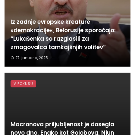
Iz zadnje evropske kreature
»demokracije«, Belorusije sporočajo:
“Lukašenka so razglasili za
zmagovalca tamkajšnjih volitev”
27. januarja, 2025
V FOKUSU
Macronova priljubljenost je dosegla
novo dno. Enako kot Golobova. Njun