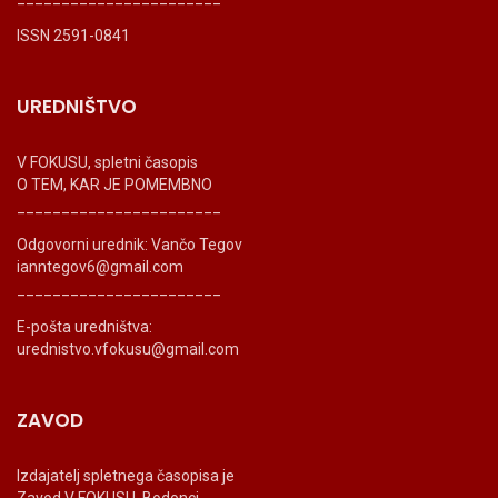
ISSN 2591-0841
UREDNIŠTVO
V FOKUSU, spletni časopis
O TEM, KAR JE POMEMBNO
_______________________
Odgovorni urednik: Vančo Tegov
ianntegov6@gmail.com
_______________________
E-pošta uredništva:
urednistvo.vfokusu@gmail.com
ZAVOD
Izdajatelj spletnega časopisa je
Zavod V FOKUSU, Bodonci