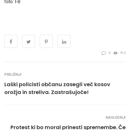
foto: FB
0
912
PREJŠNJI
Laški policisti občanu zasegli več kosov
orožja in streliva. Zastrašujoče!
NASLEDNJI
Protest ki bo moral prinesti spremembe. Če