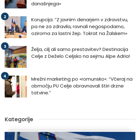
današnjega«
Korupcija: “Z javnim denarjem v zdravstvu,
pa ne za zdravila, ravnali negospodarno,
oziroma za lastni žep. Tokrat na Žalskem«
Želja, cilj ali samo prestavitev? Destinacija
Celje z Deželo Celjsko na sejmu Alpe Adria!
Mrežni marketing po »romunsko«: “Včeraj na
območju PU Celje obravnavali štiri drzne
tatvine.”
Kategorije