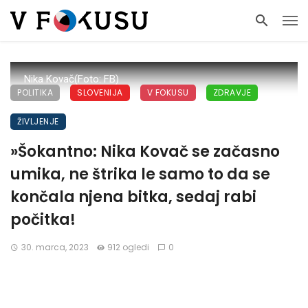
Nika Kovač(Foto: FB)
POLITIKA
SLOVENIJA
V FOKUSU
ZDRAVJE
ŽIVLJENJE
»Šokantno: Nika Kovač se začasno
umika, ne štrika le samo to da se
končala njena bitka, sedaj rabi
počitka!
30. marca, 2023
912 ogledi
0