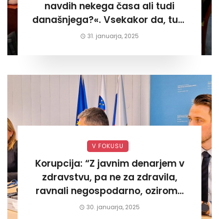
navdih nekega časa ali tudi
današnjega?«. Vsekakor da, tudi
današnjega«
31. januarja, 2025
V FOKUSU
Korupcija: “Z javnim denarjem v
zdravstvu, pa ne za zdravila,
ravnali negospodarno, oziroma
za lastni žep. Tokrat na Žalskem«
30. januarja, 2025