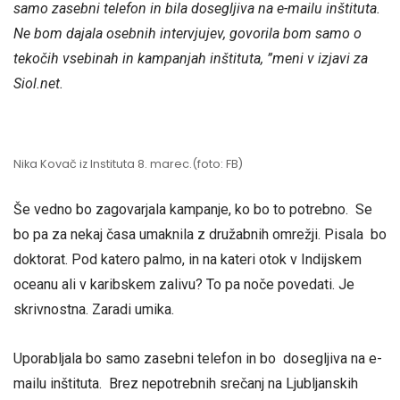
samo zasebni telefon in bila dosegljiva na e-mailu inštituta.
Ne bom dajala osebnih intervjujev, govorila bom samo o
tekočih vsebinah in kampanjah inštituta, ”meni v izjavi za
Siol.net.
Nika Kovač iz Instituta 8. marec.(foto: FB)
Še vedno bo zagovarjala kampanje, ko bo to potrebno. Se
bo pa za nekaj časa umaknila z družabnih omrežji. Pisala bo
doktorat. Pod katero palmo, in na kateri otok v Indijskem
oceanu ali v karibskem zalivu? To pa noče povedati. Je
skrivnostna. Zaradi umika.
Uporabljala bo samo zasebni telefon in bo dosegljiva na e-
mailu inštituta. Brez nepotrebnih srečanj na Ljubljanskih