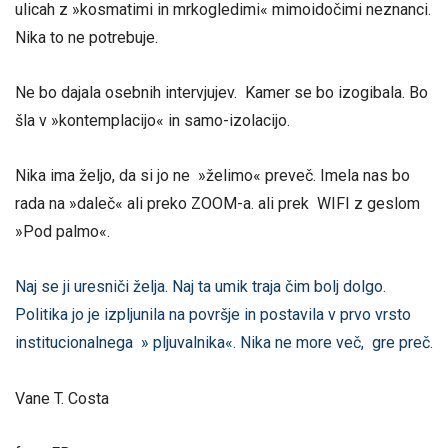
ulicah z »kosmatimi in mrkogledimi« mimoidočimi neznanci.
Nika to ne potrebuje.
Ne bo dajala osebnih intervjujev. Kamer se bo izogibala. Bo
šla v »kontemplacijo« in samo-izolacijo.
Nika ima željo, da si jo ne »želimo« preveč. Imela nas bo
rada na »daleč« ali preko ZOOM-a. ali prek WIFI z geslom
»Pod palmo«.
Naj se ji uresniči želja. Naj ta umik traja čim bolj dolgo.
Politika jo je izpljunila na površje in postavila v prvo vrsto
institucionalnega » pljuvalnika«. Nika ne more več, gre preč.
Vane T. Costa