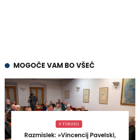
MOGOČE VAM BO VŠEČ
V FOKUSU
Razmislek: »Vincencij Pavelski,