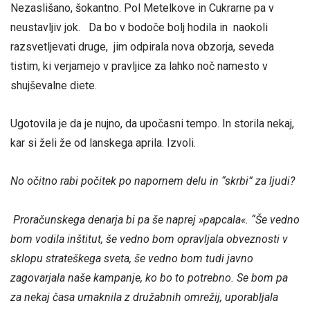
Nezaslišano, šokantno. Pol Metelkove in Cukrarne pa v
neustavljiv jok. Da bo v bodoče bolj hodila in naokoli
razsvetljevati druge, jim odpirala nova obzorja, seveda
tistim, ki verjamejo v pravljice za lahko noč namesto v
shujševalne diete.
Ugotovila je da je nujno, da upočasni tempo. In storila nekaj,
kar si želi že od lanskega aprila. Izvoli.
No očitno rabi počitek po napornem delu in “skrbi” za ljudi?
Proračunskega denarja bi pa še naprej »papcala«. “Še vedno
bom vodila inštitut, še vedno bom opravljala obveznosti v
sklopu strateškega sveta, še vedno bom tudi javno
zagovarjala naše kampanje, ko bo to potrebno. Se bom pa
za nekaj časa umaknila z družabnih omrežij, uporabljala