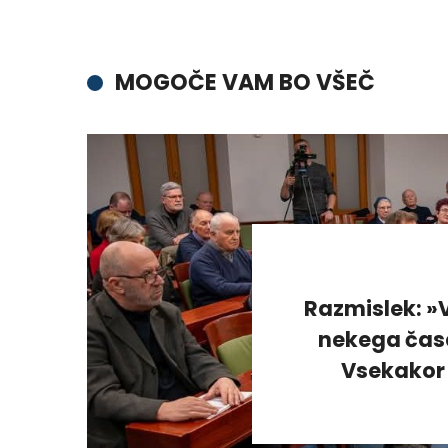
MOGOČE VAM BO VŠEČ
Razmislek: »V
nekega časa
Vsekakor 