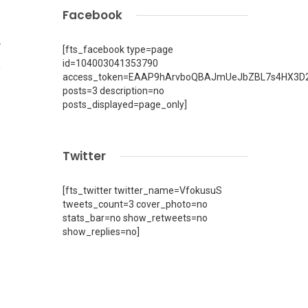
Facebook
7
[fts_facebook type=page
id=104003041353790
access_token=EAAP9hArvboQBAJmUeJbZBL7s4HX3D2
posts=3 description=no
posts_displayed=page_only]
Twitter
[fts_twitter twitter_name=VfokusuS
tweets_count=3 cover_photo=no
stats_bar=no show_retweets=no
show_replies=no]