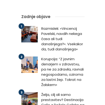
Zadnje objave
Razmislek: »Vincencij
Pavelski, navdih nekega
časa ali tudi
današnjega?«. Vsekakor
da, tudi današnjega«
Korupcija: “Z javnim
denarjem v zdravstvu,
pa ne za zdravila, ravnali
negospodarno, oziroma
za lastni žep. Tokrat na
Žalskem«
Želja, cilj ali samo
prestavitev? Destinacija
Celje z Deželo Celjsko na