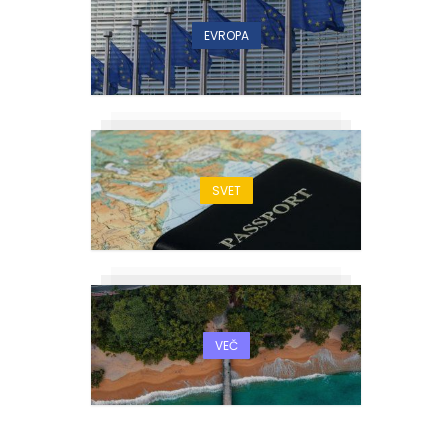
EVROPA
SVET
VEČ