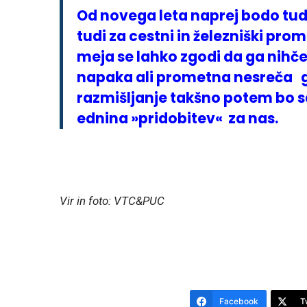
Od novega leta naprej bodo tudi
tudi za cestni in železniški prom
meja se lahko zgodi da ga nihč
napaka ali prometna nesreča ga
razmišljanje takšno potem bo 
ednina »pridobitev« za nas.
Vir in foto: VTC&PUC
Facebook
T