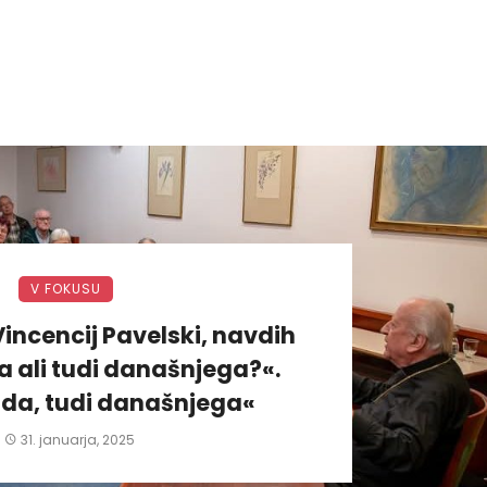
V FOKUSU
incencij Pavelski, navdih
 ali tudi današnjega?«.
da, tudi današnjega«
31. januarja, 2025