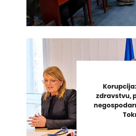
Korupcija
zdravstvu, p
negospodarno
Tok