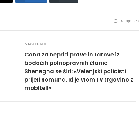
0
25
NASLEDNJI
Cona za nepridiprave in tatove iz
bodočih polnopravnih članic
Shenegna se širi: «Velenjski policisti
prijeli Romuna, ki je vlomil v trgovino z
mobiteli«