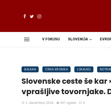
V FOKUSU
SLOVENIJA
EVRO
De
BALKAN
ČRNA KRONIKA
LOKALNO
NOTRA
Slovenske ceste še kar
vprašljive tovornjake. 
2. decembra, 2024
257 ogledi
0