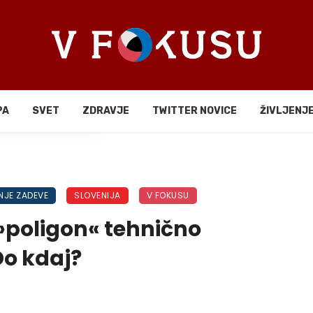
PA
SVET
ZDRAVJE
TWITTER NOVICE
ŽIVLJENJ
li
NJE ZADEVE
SLOVENIJA
V FOKUSU
 »poligon« tehnično
Do kdaj?