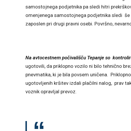
samostojnega podjetnika pa sledi hitri prekršk
omenjenega samostojnega podjetnika sledi še p
zaposlen pri drugi pravni osebi. Površno, nevarno
Na avtocestnem počivališču Tepanje so kontrolir
ugotovili, da priklopno vozilo ni bilo tehnično br
pnevmatika, ki je bila povsem uničena. Priklopn
ugotovljenih kršitev izdali plačilni nalog, prav ta
voznik opravljal prevoz.