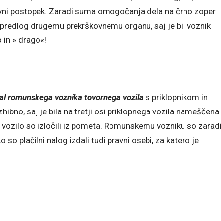
ovni postopek. Zaradi suma omogočanja dela na črno zoper
redlog drugemu prekrškovnemu organu, saj je bil voznik
 in » drago«!
al romunskega voznika tovornega vozila
s priklopnikom in
ezhibno, saj je bila na tretji osi priklopnega vozila nameščena
o vozilo so izločili iz pometa. Romunskemu vozniku so zarad
ko so plačilni nalog izdali tudi pravni osebi, za katero je