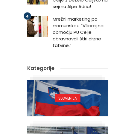
sejmu Alpe Adria!
Mrežni marketing po
»romunsko«: “Včeraj na
območju PU Celje
obravnavali štiri drzne
tatvine.”
Kategorije
i
SLOVENIJA