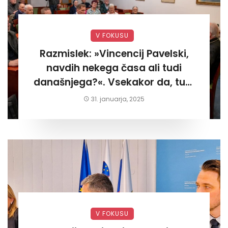
V FOKUSU
Razmislek: »Vincencij Pavelski,
navdih nekega časa ali tudi
današnjega?«. Vsekakor da, tudi
današnjega«
31. januarja, 2025
V FOKUSU