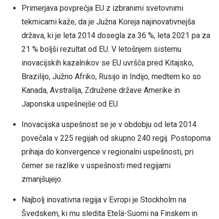
Primerjava povprečja EU z izbranimi svetovnimi
tekmicami kaže, da je Južna Koreja najinovativnejša
država, ki je leta 2014 dosegla za 36 %, leta 2021 pa za
21 % boljši rezultat od EU. V letošnjem sistemu
inovacijskih kazalnikov se EU uvršča pred Kitajsko,
Brazilijo, Južno Afriko, Rusijo in Indijo, medtem ko so
Kanada, Avstralija, Združene države Amerike in
Japonska uspešnejše od EU.
Inovacijska uspešnost se je v obdobju od leta 2014
povečala v 225 regijah od skupno 240 regij. Postopoma
prihaja do konvergence v regionalni uspešnosti, pri
čemer se razlike v uspešnosti med regijami
zmanjšujejo.
Najbolj inovativna regija v Evropi je Stockholm na
Švedskem, ki mu sledita Etelä-Suomi na Finskem in