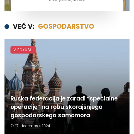
VEČ V:
GOSPODARSTVO
V FOKUSU
Ruska federacija je zaradi “specialne
operacije” na robu skorajšnjega
gospodarskega samomora
17. decembra, 2024