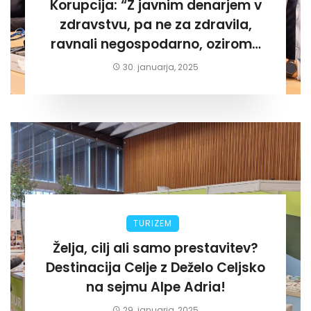
Korupcija: “Z javnim denarjem v
zdravstvu, pa ne za zdravila,
ravnali negospodarno, oziroma
za lastni žep. Tokrat na Žalskem«
30. januarja, 2025
TURIZEM
Želja, cilj ali samo prestavitev?
Destinacija Celje z Deželo Celjsko
na sejmu Alpe Adria!
29. januarja, 2025