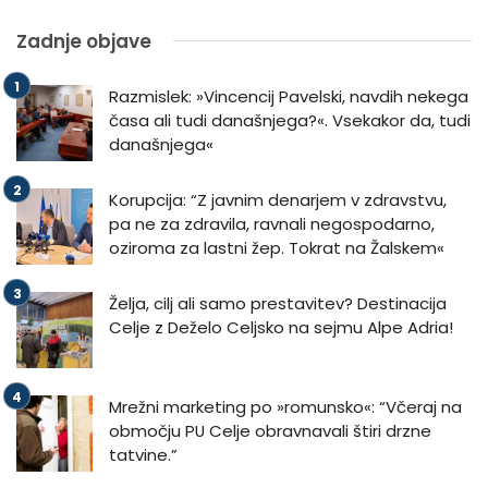
Zadnje objave
Razmislek: »Vincencij Pavelski, navdih nekega
časa ali tudi današnjega?«. Vsekakor da, tudi
današnjega«
Korupcija: “Z javnim denarjem v zdravstvu,
pa ne za zdravila, ravnali negospodarno,
oziroma za lastni žep. Tokrat na Žalskem«
Želja, cilj ali samo prestavitev? Destinacija
Celje z Deželo Celjsko na sejmu Alpe Adria!
Mrežni marketing po »romunsko«: “Včeraj na
območju PU Celje obravnavali štiri drzne
tatvine.”