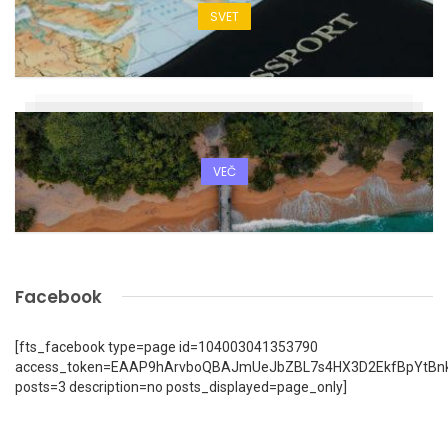
SVET
VEČ
Facebook
[fts_facebook type=page id=104003041353790
access_token=EAAP9hArvboQBAJmUeJbZBL7s4HX3D2EkfBpYtBn
posts=3 description=no posts_displayed=page_only]