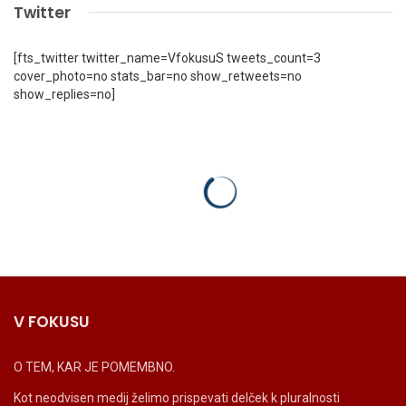
Twitter
[fts_twitter twitter_name=VfokusuS tweets_count=3
cover_photo=no stats_bar=no show_retweets=no
show_replies=no]
V FOKUSU
O TEM, KAR JE POMEMBNO.
Kot neodvisen medij želimo prispevati delček k pluralnosti