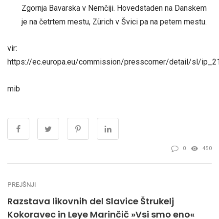
Zgornja Bavarska v Nemčiji. Hovedstaden na Danskem
je na četrtem mestu, Zürich v Švici pa na petem mestu.
vir:
https://ec.europa.eu/commission/presscorner/detail/sl/ip_
mib
0
450
PREJŠNJI
Razstava likovnih del Slavice Štrukelj
Kokoravec in Leye Marinčič »Vsi smo eno«