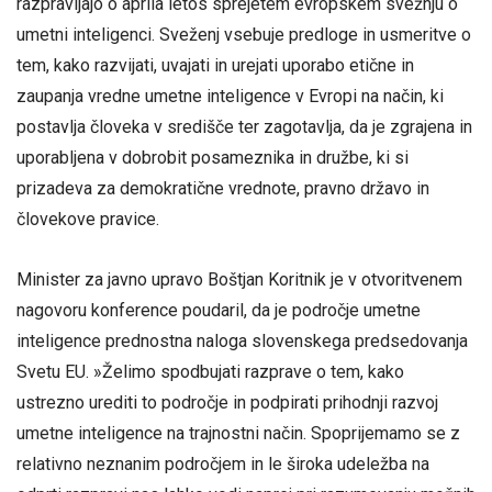
razpravljajo o aprila letos sprejetem evropskem svežnju o
umetni inteligenci. Sveženj vsebuje predloge in usmeritve o
tem, kako razvijati, uvajati in urejati uporabo etične in
zaupanja vredne umetne inteligence v Evropi na način, ki
postavlja človeka v središče ter zagotavlja, da je zgrajena in
uporabljena v dobrobit posameznika in družbe, ki si
prizadeva za demokratične vrednote, pravno državo in
človekove pravice.
Minister za javno upravo Boštjan Koritnik je v otvoritvenem
nagovoru konference poudaril, da je področje umetne
inteligence prednostna naloga slovenskega predsedovanja
Svetu EU. »Želimo spodbujati razprave o tem, kako
ustrezno urediti to področje in podpirati prihodnji razvoj
umetne inteligence na trajnostni način. Spoprijemamo se z
relativno neznanim področjem in le široka udeležba na