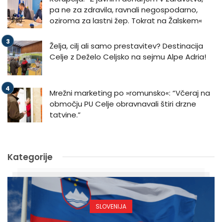
pa ne za zdravila, ravnali negospodarno,
oziroma za lastni žep. Tokrat na Žalskem«
Želja, cilj ali samo prestavitev? Destinacija
Celje z Deželo Celjsko na sejmu Alpe Adria!
Mrežni marketing po »romunsko«: “Včeraj na
območju PU Celje obravnavali štiri drzne
tatvine.”
Kategorije
SLOVENIJA