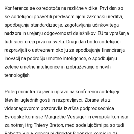
Konferenca se osredotoča na različne vidike. Prvi dan so
se sodelujoči posvetili predvsem njeni zakonski ureditvi,
spodbujanju standardizacije, zagotavljanju učinkovitega
nadzora in urejanju odgovornosti deležnikov. EU ta vprašanja
tudi sicer ureja prva na svetu. Drugi dan bodo sodelujoči
razpravljali o ustreznem okolju za spodbujanje financiranja
inovacij na področju umetne inteligence, o spodbujanju
zelene umetne inteligence in izobraževanju o novih
tehnologijah.
Poleg ministra za javno upravo na konferenci sodelujejo
številni uglednih gosti in razpravljavci. Zbrane sta z
videonagovorom pozdravila izvršna podpredsednica
Evropske komisije Margrethe Vestager in evropski komisar
za notranji trg Thierry Breton, med sodelujočimi pa so tudi
Roberto Viola, generalni direktor Evropske komisije za