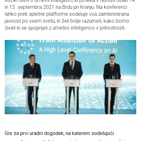
visoki ravni o umetni inteligenci, ki poteka v hibridni obliki 14.
in 15. septembra 2021 na Brdu pri Kranju. Na konferenci
lahko prek spletne platforme sodeluje vsa zainteresirana
javnost po vsem svetu, ki želi bolje razumeti, kako bomo
živeli in se spoprijeli z umetno inteligenco v prihodnosti.
Gre za prvi uradni dogodek, na katerem sodelujoči