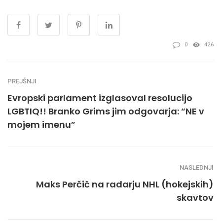
0
426
PREJŠNJI
Evropski parlament izglasoval resolucijo
LGBTIQ!! Branko Grims jim odgovarja: “NE v
mojem imenu”
NASLEDNJI
Maks Perčič na radarju NHL (hokejskih)
skavtov