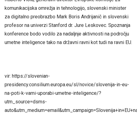
komunikacijska omrežja in tehnologijo, slovenski minister
za digitalno preobrazbo Mark Boris Andrijanič in slovenski
profesor na univerzi Stanford dr. Jure Leskovec. Spoznanja
konference bodo vodilo za nadaljnje aktivnosti na področju
umetne inteligence tako na državni ravni kot tudi na ravni EU.
vir: https://slovenian-
presidency.consilium.europa.eu/sl/novice/slovenija-in-eu-
na-poti-k-varni-uporabi-umetne-inteligence/?
utm_source=dsms-
auto&utm_medium=email&utm_campaign=Slovenija+in+EU+na+