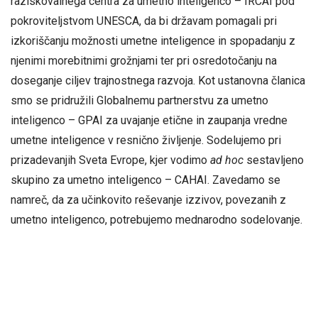
raziskovalnega centra za umetno inteligenco – IRCAI pod
pokroviteljstvom UNESCA, da bi državam pomagali pri
izkoriščanju možnosti umetne inteligence in spopadanju z
njenimi morebitnimi grožnjami ter pri osredotočanju na
doseganje ciljev trajnostnega razvoja. Kot ustanovna članica
smo se pridružili Globalnemu partnerstvu za umetno
inteligenco – GPAI za uvajanje etične in zaupanja vredne
umetne inteligence v resnično življenje. Sodelujemo pri
prizadevanjih Sveta Evrope, kjer vodimo
ad hoc
sestavljeno
skupino za umetno inteligenco – CAHAI. Zavedamo se
namreč, da za učinkovito reševanje izzivov, povezanih z
umetno inteligenco, potrebujemo mednarodno sodelovanje.