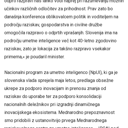
odprti razpravi nas lahko vodi naprej pri razumevanju možnih
učinkov različnih odločitev za prihodnost. Prav zato bo
današnja konferenca oblikovalcem politik in voditeljem na
področju raziskav, gospodarstva in civilne družbe
omogočila razpravo o odprtih vprašanjih. Slovenija ima na
področju umetne inteligence več kot 40-letno zgodovino
raziskav, zato je lokacija za takšno razpravo vsekakor
primerna,« je poudaril minister.
Nacionalni program za umetno inteligenco (NpUI), ki ga je
slovenska vlada sprejela maja letos, predlaga obsežne
ukrepe za podporo inovacijam in prenosu znanja od
raziskav do uporabe ter za podporo konsolidaciji
nacionalnih deležnikov pri izgradnji dinamičnega
inovacijskega ekosistema. Mednarodno prepoznavnost
smo pridobili z ustanovitvijo prvega Mednarodnega