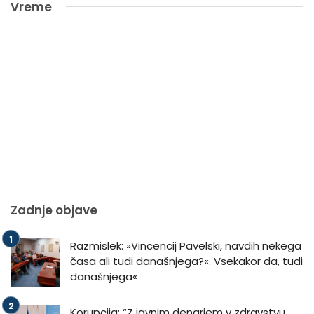
Vreme
Zadnje objave
Razmislek: »Vincencij Pavelski, navdih nekega
časa ali tudi današnjega?«. Vsekakor da, tudi
današnjega«
Korupcija: “Z javnim denarjem v zdravstvu,