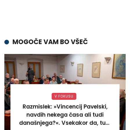
MOGOČE VAM BO VŠEČ
V FOKUSU
Razmislek: »Vincencij Pavelski,
navdih nekega časa ali tudi
današnjega?«. Vsekakor da, tudi