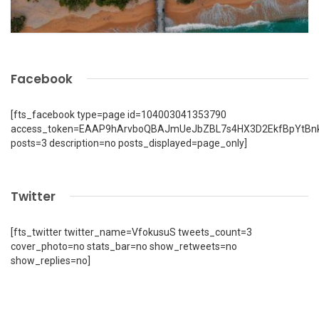
Facebook
[fts_facebook type=page id=104003041353790
access_token=EAAP9hArvboQBAJmUeJbZBL7s4HX3D2EkfBpYtBn
posts=3 description=no posts_displayed=page_only]
Twitter
[fts_twitter twitter_name=VfokusuS tweets_count=3
cover_photo=no stats_bar=no show_retweets=no
show_replies=no]