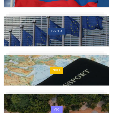
EVROPA
SVET
VEČ