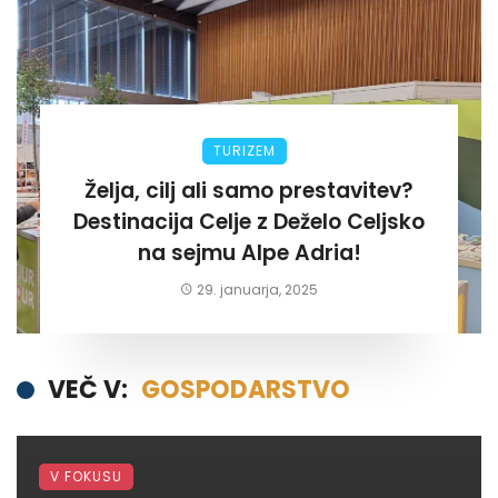
TURIZEM
Želja, cilj ali samo prestavitev?
Destinacija Celje z Deželo Celjsko
na sejmu Alpe Adria!
29. januarja, 2025
VEČ V:
GOSPODARSTVO
V FOKUSU