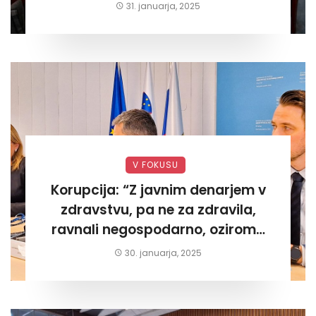
današnjega«
31. januarja, 2025
V FOKUSU
Korupcija: “Z javnim denarjem v
zdravstvu, pa ne za zdravila,
ravnali negospodarno, oziroma
za lastni žep. Tokrat na Žalskem«
30. januarja, 2025