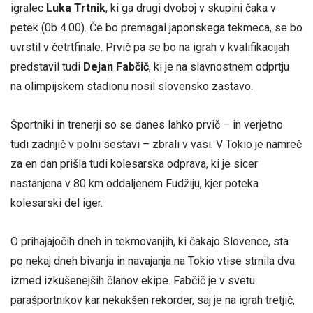
igralec
Luka Trtnik
, ki ga drugi dvoboj v skupini čaka v
petek (0b 4.00). Če bo premagal japonskega tekmeca, se bo
uvrstil v četrtfinale. Prvič pa se bo na igrah v kvalifikacijah
predstavil tudi
Dejan Fabčič
, ki je na slavnostnem odprtju
na olimpijskem stadionu nosil slovensko zastavo.
Športniki in trenerji so se danes lahko prvič – in verjetno
tudi zadnjič v polni sestavi – zbrali v vasi. V Tokio je namreč
za en dan prišla tudi kolesarska odprava, ki je sicer
nastanjena v 80 km oddaljenem Fudžiju, kjer poteka
kolesarski del iger.
O prihajajočih dneh in tekmovanjih, ki čakajo Slovence, sta
po nekaj dneh bivanja in navajanja na Tokio vtise strnila dva
izmed izkušenejših članov ekipe. Fabčič je v svetu
parašportnikov kar nekakšen rekorder, saj je na igrah tretjič,