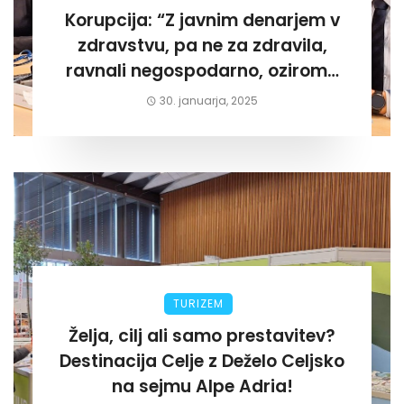
Korupcija: “Z javnim denarjem v
zdravstvu, pa ne za zdravila,
ravnali negospodarno, oziroma
za lastni žep. Tokrat na Žalskem«
30. januarja, 2025
TURIZEM
Želja, cilj ali samo prestavitev?
Destinacija Celje z Deželo Celjsko
na sejmu Alpe Adria!