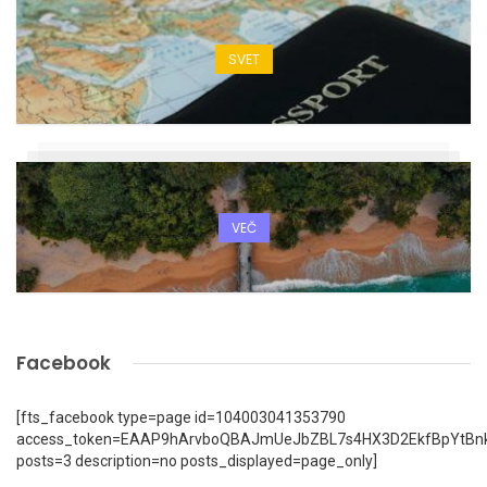
SVET
VEČ
Facebook
[fts_facebook type=page id=104003041353790
access_token=EAAP9hArvboQBAJmUeJbZBL7s4HX3D2EkfBpYtBn
posts=3 description=no posts_displayed=page_only]