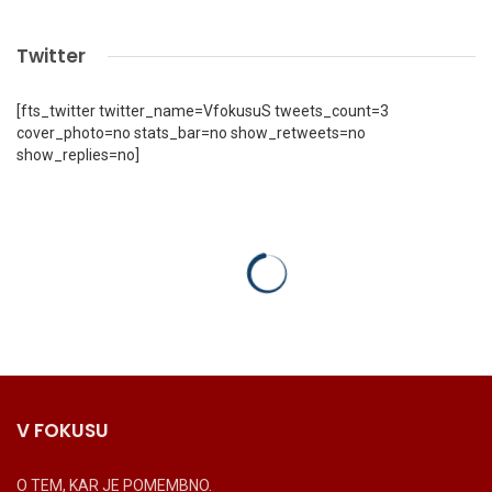
Twitter
[fts_twitter twitter_name=VfokusuS tweets_count=3
cover_photo=no stats_bar=no show_retweets=no
show_replies=no]
V FOKUSU
O TEM, KAR JE POMEMBNO.