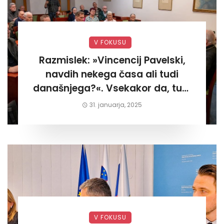
V FOKUSU
Razmislek: »Vincencij Pavelski,
navdih nekega časa ali tudi
današnjega?«. Vsekakor da, tudi
današnjega«
31. januarja, 2025
V FOKUSU