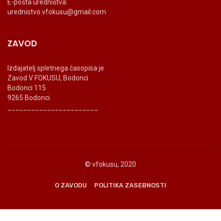
E-pošta uredništva:
urednistvo.vfokusu@gmail.com
ZAVOD
Izdajatelj spletnega časopisa je
Zavod V FOKUSU, Bodonci
Bodonci 115
9265 Bodonci
_______________________
© vfokusu, 2020
O ZAVODU
POLITIKA ZASEBNOSTI