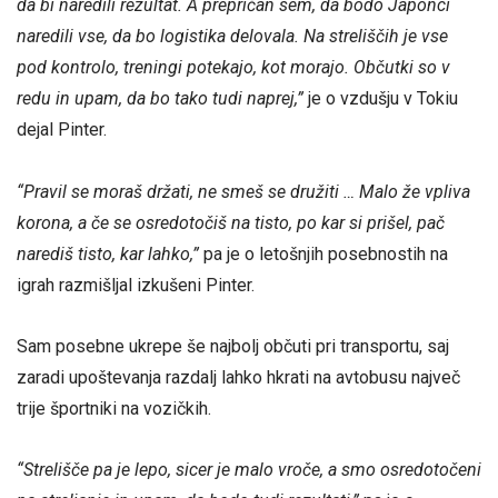
da bi naredili rezultat. A prepričan sem, da bodo Japonci
naredili vse, da bo logistika delovala. Na streliščih je vse
pod kontrolo, treningi potekajo, kot morajo. Občutki so v
redu in upam, da bo tako tudi naprej,”
je o vzdušju v Tokiu
dejal Pinter.
“Pravil se moraš držati, ne smeš se družiti … Malo že vpliva
korona, a če se osredotočiš na tisto, po kar si prišel, pač
narediš tisto, kar lahko,”
pa je o letošnjih posebnostih na
igrah razmišljal izkušeni Pinter.
Sam posebne ukrepe še najbolj občuti pri transportu, saj
zaradi upoštevanja razdalj lahko hkrati na avtobusu največ
trije športniki na vozičkih.
“Strelišče pa je lepo, sicer je malo vroče, a smo osredotočeni