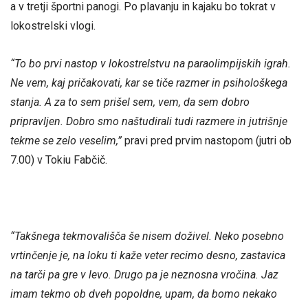
a v tretji športni panogi. Po plavanju in kajaku bo tokrat v
lokostrelski vlogi.
“To bo prvi nastop v lokostrelstvu na paraolimpijskih igrah.
Ne vem, kaj pričakovati, kar se tiče razmer in psihološkega
stanja. A za to sem prišel sem, vem, da sem dobro
pripravljen. Dobro smo naštudirali tudi razmere in jutrišnje
tekme se zelo veselim,”
pravi pred prvim nastopom (jutri ob
7.00) v Tokiu Fabčič.
“Takšnega tekmovališča še nisem doživel. Neko posebno
vrtinčenje je, na loku ti kaže veter recimo desno, zastavica
na tarči pa gre v levo. Drugo pa je neznosna vročina. Jaz
imam tekmo ob dveh popoldne, upam, da bomo nekako