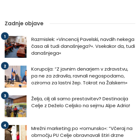
Zadnje objave
Razmislek: »Vincencij Pavelski, navdih nekega
časa ali tudi današnjega?«. Vsekakor da, tudi
današnjega«
Korupcija: “Z javnim denarjem v zdravstvu,
pa ne za zdravila, ravnali negospodarno,
oziroma za lastni žep. Tokrat na Žalskem«
Želja, cilj ali samo prestavitev? Destinacija
Celje z Deželo Celjsko na sejmu Alpe Adria!
Mrežni marketing po »romunsko«: “Včeraj na
območju PU Celje obravnavali štiri drzne