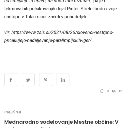
na streljanje in upam, da bodo tudi rezultati,”
pa je o
tekmovalnih pričakovanjih dejal Pinter. Strelci bodo svoje
nastope v Tokiu sicer začeli v ponedeljek.
vir: https://www.zsis.si/2021/08/26/slovenci-nestrpno-
pricakujejo-nadaljevanje-paralimpijskih-iger/
0
421
PREJŠNJI
Mednarodno sodelovanje Mestne občine: V