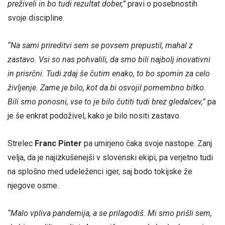
preživeli in bo tudi rezultat dober,”
pravi o posebnostih
svoje discipline.
“Na sami prireditvi sem se povsem prepustil, mahal z
zastavo. Vsi so nas pohvalili, da smo bili najbolj inovativni
in prisrčni. Tudi zdaj še čutim enako, to bo spomin za celo
življenje. Zame je bilo, kot da bi osvojil pomembno bitko.
Bili smo ponosni, vse to je bilo čutiti tudi brez gledalcev,”
pa
je še enkrat podoživel, kako je bilo nositi zastavo.
Strelec
Franc Pinter
pa umirjeno čaka svoje nastope. Zanj
velja, da je najizkušenejši v slovenski ekipi, pa verjetno tudi
na splošno med udeleženci iger, saj bodo tokijske že
njegove osme.
“Malo vpliva pandemija, a se prilagodiš. Mi smo prišli sem,