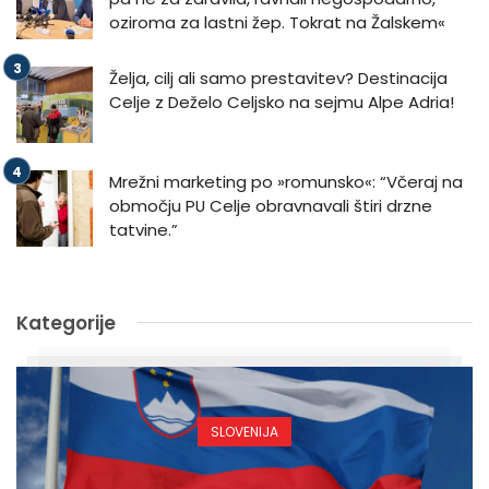
oziroma za lastni žep. Tokrat na Žalskem«
Želja, cilj ali samo prestavitev? Destinacija
Celje z Deželo Celjsko na sejmu Alpe Adria!
Mrežni marketing po »romunsko«: “Včeraj na
območju PU Celje obravnavali štiri drzne
tatvine.”
Kategorije
SLOVENIJA