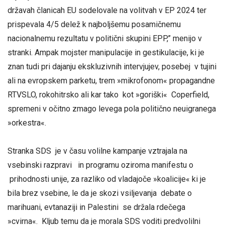
državah članicah EU sodelovale na volitvah v EP 2024 ter
prispevala 4/5 delež k najboljšemu posamičnemu
nacionalnemu rezultatu v politični skupini EPP,” menijo v
stranki. Ampak mojster manipulacije in gestikulacije, ki je
znan tudi pri dajanju ekskluzivnih intervjujev, posebej v tujini
ali na evropskem parketu, trem »mikrofonom« propagandne
RTVSLO, rokohitrsko ali kar tako kot »goriški« Coperfield,
spremeni v očitno zmago levega pola politično neuigranega
»orkestra«.
Stranka SDS je v času volilne kampanje vztrajala na
vsebinski razpravi in programu oziroma manifestu o
prihodnosti unije, za razliko od vladajoče »koalicije« ki je
bila brez vsebine, le da je skozi vsiljevanja debate o
marihuani, evtanaziji in Palestini se držala rdečega
»cvirna«. Kljub temu da je morala SDS voditi predvolilni