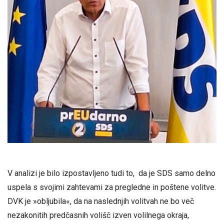
V analizi je bilo izpostavljeno tudi to, da je SDS samo delno
uspela s svojimi zahtevami za pregledne in poštene volitve.
DVK je »obljubila«, da na naslednjih volitvah ne bo več
nezakonitih predčasnih volišč izven volilnega okraja,