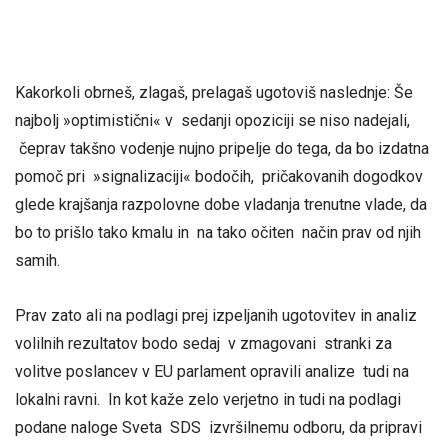
Kakorkoli obrneš, zlagaš, prelagaš ugotoviš naslednje: Še
najbolj »optimistični« v sedanji opoziciji se niso nadejali,
čeprav takšno vodenje nujno pripelje do tega, da bo izdatna
pomoč pri »signalizaciji« bodočih, pričakovanih dogodkov
glede krajšanja razpolovne dobe vladanja trenutne vlade, da
bo to prišlo tako kmalu in na tako očiten način prav od njih
samih.
Prav zato ali na podlagi prej izpeljanih ugotovitev in analiz
volilnih rezultatov bodo sedaj v zmagovani stranki za
volitve poslancev v EU parlament opravili analize tudi na
lokalni ravni. In kot kaže zelo verjetno in tudi na podlagi
podane naloge Sveta SDS izvršilnemu odboru, da pripravi