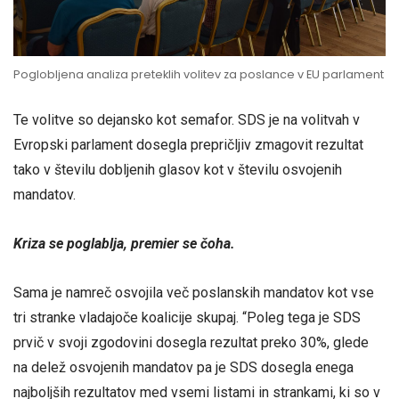
Poglobljena analiza preteklih volitev za poslance v EU parlament
Te volitve so dejansko kot semafor. SDS je na volitvah v
Evropski parlament dosegla prepričljiv zmagovit rezultat
tako v številu dobljenih glasov kot v številu osvojenih
mandatov.
Kriza se poglablja, premier se čoha.
Sama je namreč osvojila več poslanskih mandatov kot vse
tri stranke vladajoče koalicije skupaj. “Poleg tega je SDS
prvič v svoji zgodovini dosegla rezultat preko 30%, glede
na delež osvojenih mandatov pa je SDS dosegla enega
najboljših rezultatov med vsemi listami in strankami, ki so v