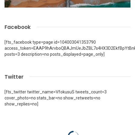
Facebook
[fts_facebook type=page id=104003041353790
access_token=EAAP9hArvboQBAJmUeJbZBL7s4HX3D2EkfBpYtBn
posts=3 description=no posts_displayed=page_only]
Twitter
[fts_twitter twitter_name=VfokusuS tweets_count=3
cover_photo=no stats_bar=no show_retweets=no
show_replies=no]