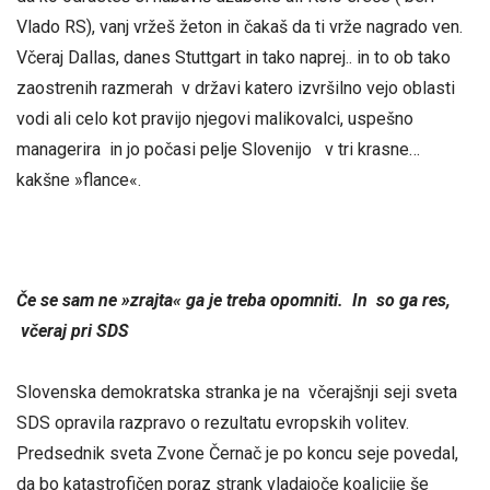
Vlado RS), vanj vržeš žeton in čakaš da ti vrže nagrado ven.
Včeraj Dallas, danes Stuttgart in tako naprej.. in to ob tako
zaostrenih razmerah v državi katero izvršilno vejo oblasti
vodi ali celo kot pravijo njegovi malikovalci, uspešno
managerira in jo počasi pelje Slovenijo v tri krasne…
kakšne »flance«.
Če se sam ne »zrajta« ga je treba opomniti. In so ga res,
včeraj pri SDS
Slovenska demokratska stranka je na včerajšnji seji sveta
SDS opravila razpravo o rezultatu evropskih volitev.
Predsednik sveta Zvone Černač je po koncu seje povedal,
da bo katastrofičen poraz strank vladajoče koalicije še