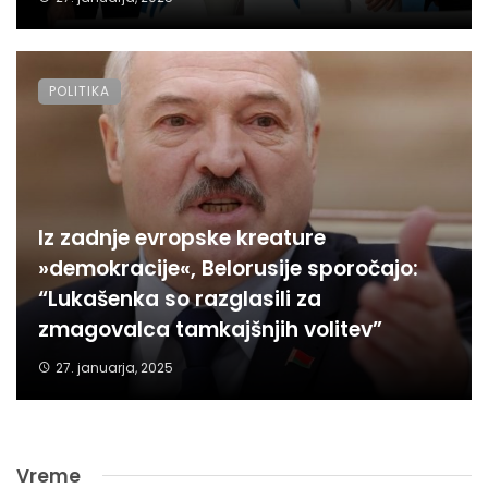
POLITIKA
Iz zadnje evropske kreature
»demokracije«, Belorusije sporočajo:
“Lukašenka so razglasili za
zmagovalca tamkajšnjih volitev”
27. januarja, 2025
Vreme