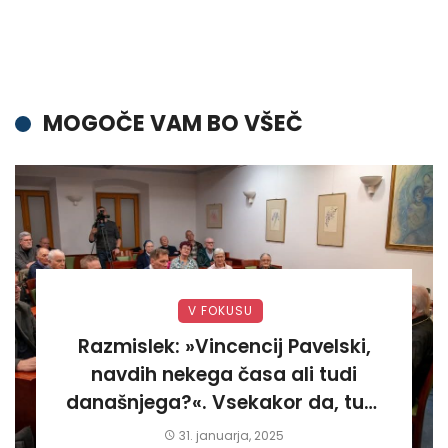
MOGOČE VAM BO VŠEČ
V FOKUSU
Razmislek: »Vincencij Pavelski,
navdih nekega časa ali tudi
današnjega?«. Vsekakor da, tudi
današnjega«
31. januarja, 2025