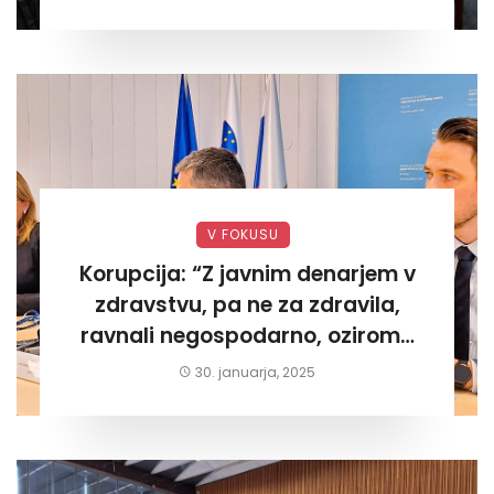
V FOKUSU
Korupcija: “Z javnim denarjem v
zdravstvu, pa ne za zdravila,
ravnali negospodarno, oziroma
za lastni žep. Tokrat na Žalskem«
30. januarja, 2025