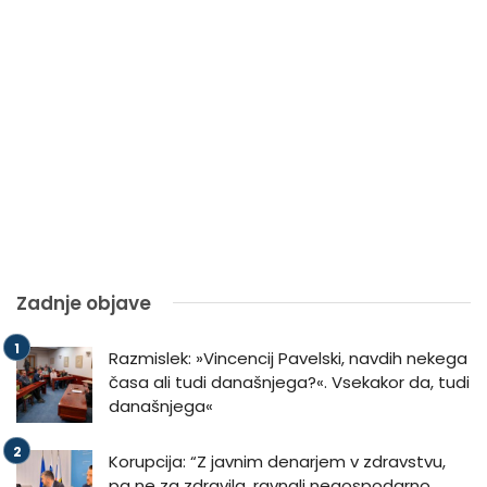
Zadnje objave
Razmislek: »Vincencij Pavelski, navdih nekega
časa ali tudi današnjega?«. Vsekakor da, tudi
današnjega«
Korupcija: “Z javnim denarjem v zdravstvu,
pa ne za zdravila, ravnali negospodarno,