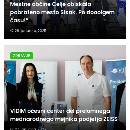
Mestne občine Celje obiskala
pobrateno mesto Sisak. Po dooolgem
času!”
28. januarja, 2025
ZDRAVJE
VIDIM očesni center del prelomnega
mednarodnega mejnika podjetja ZEISS
27. januarja, 2025