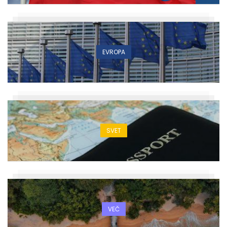
EVROPA
SVET
VEČ