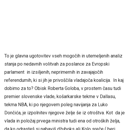
To je glavna ugotovitev vseh mogočih in utemeljenih analiz
stanja po nedavnih volitvah za poslance za Evropski
parlament in izsiljenih, neprimernih in zavajajočih
referendumih, ki si jih je privoščila vladajoča koalicija. In kaj
dobimo za to? Obisk Roberta Goloba, v prostem času tudi
premier slovenske vlade, košarkarske tekme v Dallasu,
tekma NBA, ki po njegovem poleg navijanja za Luko
Dončića, je izpolnitev njegove želje še iz otroštva. Kot da je
vlada in položaj prvega ministra tudi ena od otroških želja,
da ko odrasteš si nabaviš džuboks ali Kolo sreče ( beri