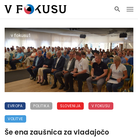
v fokusu1
EVROPA
POLITIKA
SLOVENIJA
V FOKUSU
VOLITVE
Še ena zaušnica za vladajočo