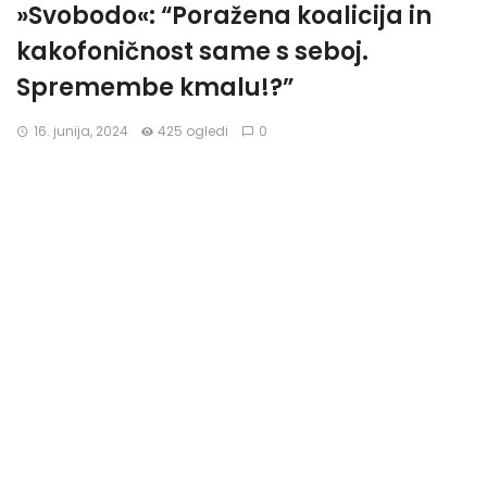
»Svobodo«: “Poražena koalicija in
kakofoničnost same s seboj.
Spremembe kmalu!?”
16. junija, 2024
425 ogledi
0