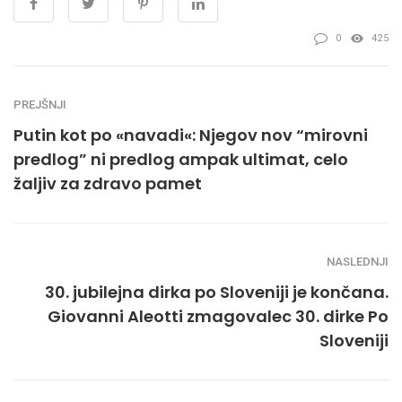
0
425
PREJŠNJI
Putin kot po «navadi«: Njegov nov “mirovni
predlog” ni predlog ampak ultimat, celo
žaljiv za zdravo pamet
NASLEDNJI
30. jubilejna dirka po Sloveniji je končana.
Giovanni Aleotti zmagovalec 30. dirke Po
Sloveniji