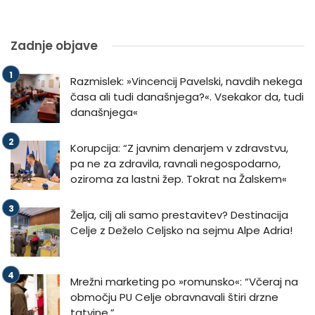
Zadnje objave
Razmislek: »Vincencij Pavelski, navdih nekega
časa ali tudi današnjega?«. Vsekakor da, tudi
današnjega«
Korupcija: “Z javnim denarjem v zdravstvu,
pa ne za zdravila, ravnali negospodarno,
oziroma za lastni žep. Tokrat na Žalskem«
Želja, cilj ali samo prestavitev? Destinacija
Celje z Deželo Celjsko na sejmu Alpe Adria!
Mrežni marketing po »romunsko«: “Včeraj na
območju PU Celje obravnavali štiri drzne
tatvine.”