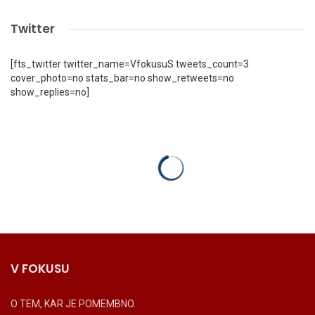
Twitter
[fts_twitter twitter_name=VfokusuS tweets_count=3
cover_photo=no stats_bar=no show_retweets=no
show_replies=no]
V FOKUSU
O TEM, KAR JE POMEMBNO.