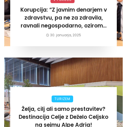
Korupcija: “Z javnim denarjem v
zdravstvu, pa ne za zdravila,
ravnali negospodarno, oziroma
za lastni žep. Tokrat na Žalskem«
30. januarja, 2025
TURIZEM
Želja, cilj ali samo prestavitev?
Destinacija Celje z Deželo Celjsko
na sejmu Alpe Adria!