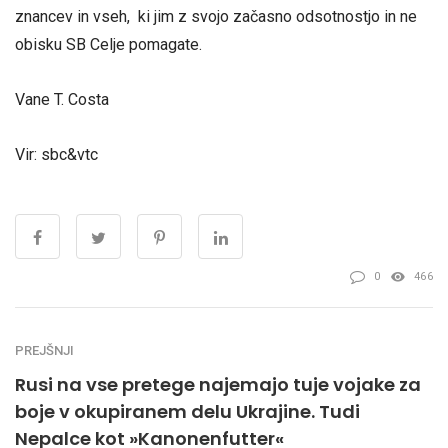
znancev in vseh, ki jim z svojo začasno odsotnostjo in ne
obisku SB Celje pomagate.
Vane T. Costa
Vir: sbc&vtc
0
466
PREJŠNJI
Rusi na vse pretege najemajo tuje vojake za
boje v okupiranem delu Ukrajine. Tudi
Nepalce kot »Kanonenfutter«