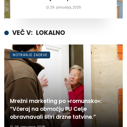
29. januarja, 2025
VEČ V:
LOKALNO
NOTRANJE ZADEVE
Mrežni marketing po »romunsko«:
“Včeraj na območju PU Celje
obravnavali štiri drzne tatvine.”
28. januarja, 2025