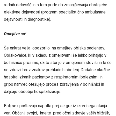
rednih delovišč in s tem pride do zmanjševanja obstoječe
elektivne dejavnosti (program specialistično ambulantne
dejavnosti in diagnostike).
Omejitve so!
Še enkrat velja opozorilo na omejitev obiska pacientov.
Obiskovalce, ki v skladu z omejitvami še lahko prihajajo v
bolnišnico prosimo, da to storijo v omejenem številu in le če
so zdravi, brez znakov prehladnih obolenj. Dodatne okužbe
hospitaliziranih pacientov z respiratornimi boleznimi in
gripo namreč otežujejo proces zdravljenja v bolnišnici in
daljšajo obdobje hospitalizacije.
Bolj se upoštevajo napotki prej se gre iz izrednega stanja
ven. Občani, svojci, imejte pred očmi zdravje vaših bližnjih,