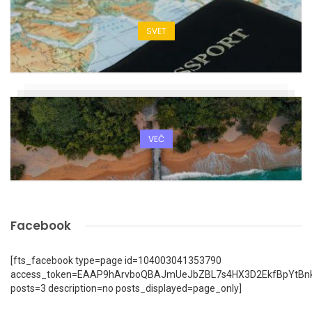
SVET
VEČ
Facebook
[fts_facebook type=page id=104003041353790
access_token=EAAP9hArvboQBAJmUeJbZBL7s4HX3D2EkfBpYtBn
posts=3 description=no posts_displayed=page_only]