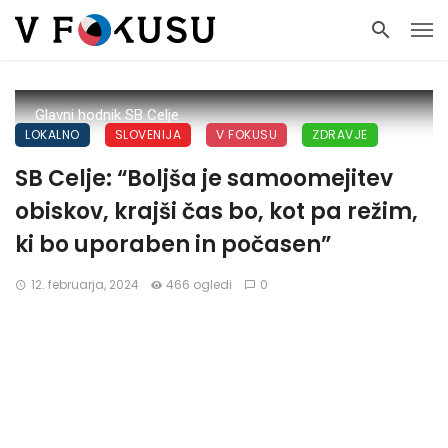
Glavni hodnik SB Celje
LOKALNO
SLOVENIJA
V FOKUSU
ZDRAVJE
SB Celje: “Boljša je samoomejitev
obiskov, krajši čas bo, kot pa režim,
ki bo uporaben in počasen”
12. februarja, 2024
466 ogledi
0