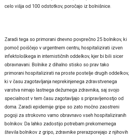
celo višja od 100 odstotkov, poročajo iz bolnišnice.
Zaradi tega so primorani dnevno povprečno 25 bolnikov, ki
pomoč poiščejo v urgentnem centru, hospitalizirati izven
infektološkega in internističnih oddelkov, kjer bi bili sicer
obravnavani. Bolnike z dihalno stisko so prav tako
primorani hospitalizirati na proste postelje drugih oddelkov,
ki v času zagotavljanja neprekinjenega zdravstvenega
varstva nimajo lastnega dežurnega zdravnika, saj svojo
specialnost v tem času zagotavljajo s pripravljenostjo od
doma. Zaradi epidemije gripe so zato močno zaostreni
pogoji za strokovno varno obravnavo vseh hospitaliziranih
bolnikov. Da lahko zadostijo potrebam prekomernega
števila bolnikov z gripo, zdravnike prerazporejajo z njihovih