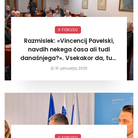
V FOKUSU
Razmislek: »Vincencij Pavelski,
navdih nekega časa ali tudi
današnjega?«. Vsekakor da, tudi
današnjega«
31. januarja, 2025
V FOKUSU