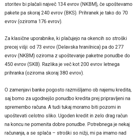
storitev bi plačali največ 134 evrov (NKBM), če upoštevamo
pakete pa skoraj 240 evrov (BKS). Prihranek je tako do 70
evrov (oziroma 176 evrov).
Za klasične uporabnike, ki plačujejo na okencih so stroški
precej višji: od 73 evrov (Delavska hranilnica) pa do 277
evrov (NKBM) oziroma z upoštevanje paketne ponudbe do
450 evrov (SKB). Razlika je več kot 200 evrov letnega
prihranka (oziroma skoraj 380 evrov).
O zamenjavi banke pogosto razmišljamo ob najemu kredita,
saj bomo za ugodnejšo ponudbo kredita prej pripravljeni na
spremembo računa. A tudi tukaj moramo biti pozorni in
upoštevati celotno sliko. Ugoden kredit in zelo drag račun
na koncu ne pomenita dobre ponudbe. Potrebnega je nekaj
računanja, a se splača – stroški so nižji, mi pa imamo nad