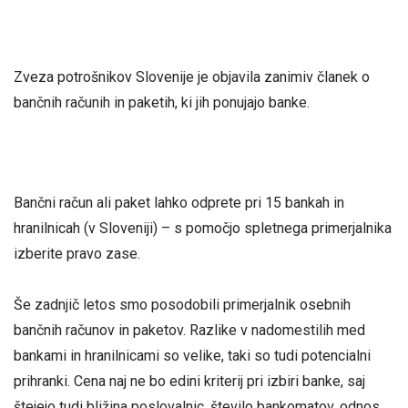
Zveza potrošnikov Slovenije je objavila zanimiv članek o
bančnih računih in paketih, ki jih ponujajo banke.
Bančni račun ali paket lahko odprete pri 15 bankah in
hranilnicah (v Sloveniji) – s pomočjo spletnega primerjalnika
izberite pravo zase.
Še zadnjič letos smo posodobili primerjalnik osebnih
bančnih računov in paketov. Razlike v nadomestilih med
bankami in hranilnicami so velike, taki so tudi potencialni
prihranki. Cena naj ne bo edini kriterij pri izbiri banke, saj
štejejo tudi bližina poslovalnic, število bankomatov, odnos