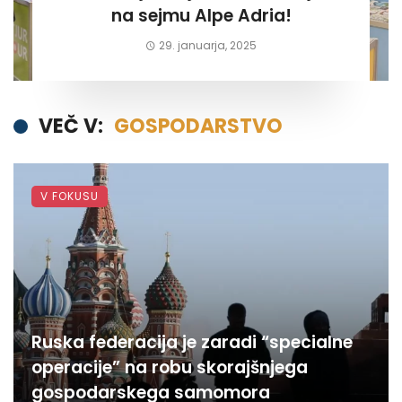
na sejmu Alpe Adria!
29. januarja, 2025
VEČ V:
GOSPODARSTVO
V FOKUSU
Ruska federacija je zaradi “specialne
operacije” na robu skorajšnjega
gospodarskega samomora