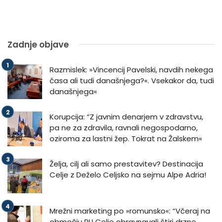
Zadnje objave
Razmislek: »Vincencij Pavelski, navdih nekega
časa ali tudi današnjega?«. Vsekakor da, tudi
današnjega«
Korupcija: “Z javnim denarjem v zdravstvu,
pa ne za zdravila, ravnali negospodarno,
oziroma za lastni žep. Tokrat na Žalskem«
Želja, cilj ali samo prestavitev? Destinacija
Celje z Deželo Celjsko na sejmu Alpe Adria!
Mrežni marketing po »romunsko«: “Včeraj na
območju PU Celje obravnavali štiri drzne