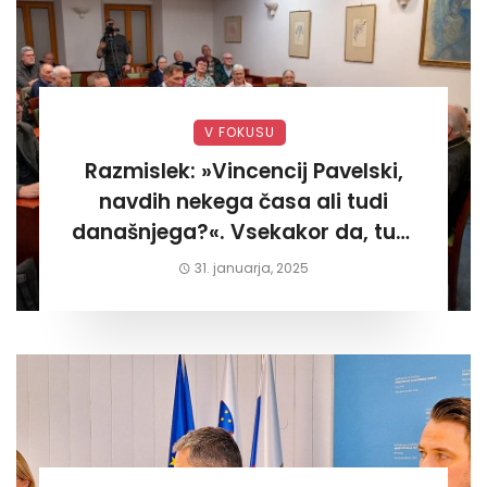
V FOKUSU
Razmislek: »Vincencij Pavelski,
navdih nekega časa ali tudi
današnjega?«. Vsekakor da, tudi
današnjega«
31. januarja, 2025