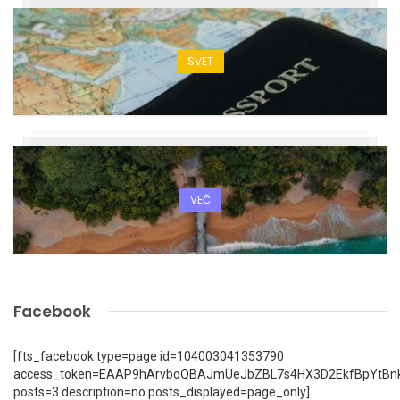
SVET
VEČ
Facebook
[fts_facebook type=page id=104003041353790
access_token=EAAP9hArvboQBAJmUeJbZBL7s4HX3D2EkfBpYtBn
posts=3 description=no posts_displayed=page_only]