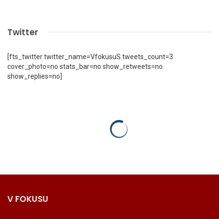
Twitter
[fts_twitter twitter_name=VfokusuS tweets_count=3
cover_photo=no stats_bar=no show_retweets=no
show_replies=no]
V FOKUSU