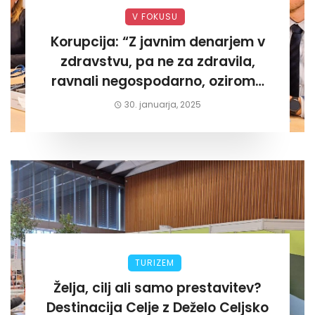
V FOKUSU
Korupcija: “Z javnim denarjem v
zdravstvu, pa ne za zdravila,
ravnali negospodarno, oziroma
za lastni žep. Tokrat na Žalskem«
30. januarja, 2025
TURIZEM
Želja, cilj ali samo prestavitev?
Destinacija Celje z Deželo Celjsko