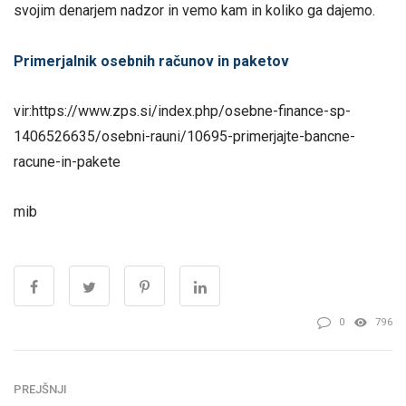
svojim denarjem nadzor in vemo kam in koliko ga dajemo.
Primerjalnik osebnih računov in paketov
vir:https://www.zps.si/index.php/osebne-finance-sp-
1406526635/osebni-rauni/10695-primerjajte-bancne-
racune-in-pakete
mib
0
796
PREJŠNJI