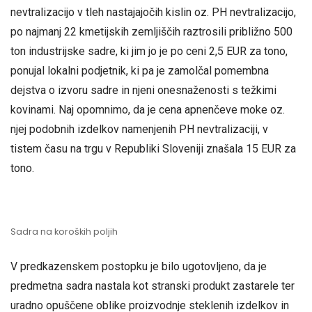
nevtralizacijo v tleh nastajajočih kislin oz. PH nevtralizacijo,
po najmanj 22 kmetijskih zemljiščih raztrosili približno 500
ton industrijske sadre, ki jim jo je po ceni 2,5 EUR za tono,
ponujal lokalni podjetnik, ki pa je zamolčal pomembna
dejstva o izvoru sadre in njeni onesnaženosti s težkimi
kovinami. Naj opomnimo, da je cena apnenčeve moke oz.
njej podobnih izdelkov namenjenih PH nevtralizaciji, v
tistem času na trgu v Republiki Sloveniji znašala 15 EUR za
tono.
Sadra na koroških poljih
V predkazenskem postopku je bilo ugotovljeno, da je
predmetna sadra nastala kot stranski produkt zastarele ter
uradno opuščene oblike proizvodnje steklenih izdelkov in