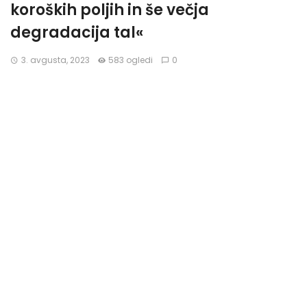
koroških poljih in še večja
degradacija tal«
3. avgusta, 2023
583 ogledi
0