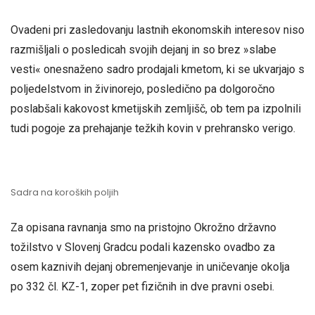
Ovadeni pri zasledovanju lastnih ekonomskih interesov niso
razmišljali o posledicah svojih dejanj in so brez »slabe
vesti« onesnaženo sadro prodajali kmetom, ki se ukvarjajo s
poljedelstvom in živinorejo, posledično pa dolgoročno
poslabšali kakovost kmetijskih zemljišč, ob tem pa izpolnili
tudi pogoje za prehajanje težkih kovin v prehransko verigo.
Sadra na koroških poljih
Za opisana ravnanja smo na pristojno Okrožno državno
tožilstvo v Slovenj Gradcu podali kazensko ovadbo za
osem kaznivih dejanj obremenjevanje in uničevanje okolja
po 332 čl. KZ-1, zoper pet fizičnih in dve pravni osebi.