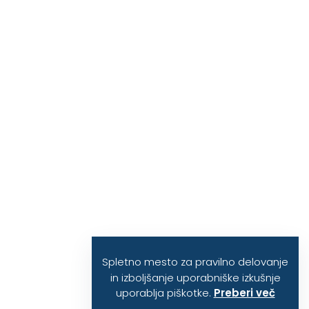
Spletno mesto za pravilno delovanje
in izboljšanje uporabniške izkušnje
uporablja piškotke.
Preberi več