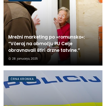
Mrežni marketing po »romunsko«:
“Včeraj na območju PU Celje
obravnavali štiri drzne tatvine.”
28. januarja, 2025
ČRNA KRONIKA