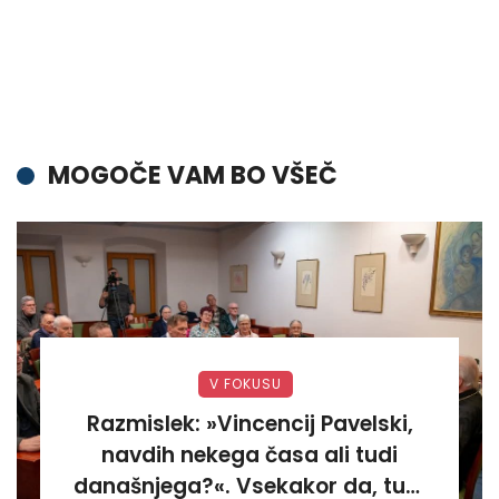
MOGOČE VAM BO VŠEČ
V FOKUSU
Razmislek: »Vincencij Pavelski,
navdih nekega časa ali tudi
današnjega?«. Vsekakor da, tudi