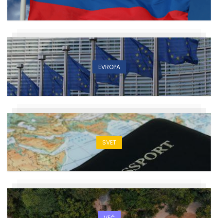
EVROPA
SVET
VEČ