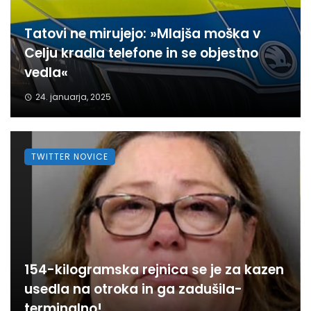
Tatovi ne mirujejo: »Mlajša moška v
Celju kradla telefone in se objestno
vedla«
24. januarja, 2025
TWITTER NOVICE
154-kilogramska rejnica se je za kazen
usedla na otroka in ga zadušila-
terminalno!