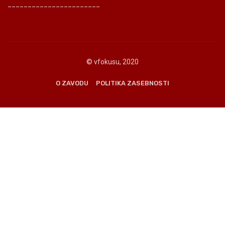
_______________________
© vfokusu, 2020
O ZAVODU
POLITIKA ZASEBNOSTI