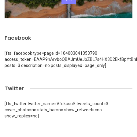
Facebook
[fts_facebook type=page id=104003041353790
access_token=EAAP9hArvboQBAJmUeJbZBL7s4HX3D2EkfBpYtBn
posts=3 description=no posts_displayed=page_only]
Twitter
[fts_twitter twitter_name=VfokusuS tweets_count=3
cover_photo=no stats_bar=no show_retweets=no
show_replies=no]