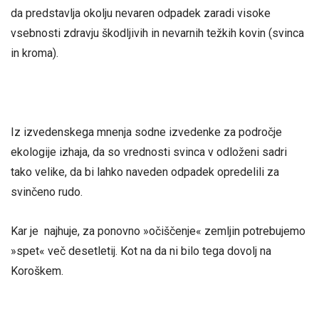
da predstavlja okolju nevaren odpadek zaradi visoke
vsebnosti zdravju škodljivih in nevarnih težkih kovin (svinca
in kroma).
Iz izvedenskega mnenja sodne izvedenke za področje
ekologije izhaja, da so vrednosti svinca v odloženi sadri
tako velike, da bi lahko naveden odpadek opredelili za
svinčeno rudo.
Kar je najhuje, za ponovno »očiščenje« zemljin potrebujemo
»spet« več desetletij. Kot na da ni bilo tega dovolj na
Koroškem.