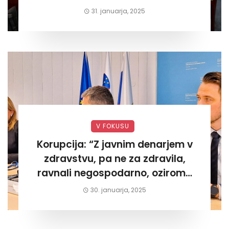
današnjega«
31. januarja, 2025
V FOKUSU
Korupcija: “Z javnim denarjem v
zdravstvu, pa ne za zdravila,
ravnali negospodarno, oziroma
za lastni žep. Tokrat na Žalskem«
30. januarja, 2025