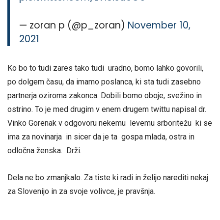
— zoran p (@p_zoran)
November 10,
2021
Ko bo to tudi zares tako tudi uradno, bomo lahko govorili,
po dolgem času, da imamo poslanca, ki sta tudi zasebno
partnerja oziroma zakonca. Dobili bomo oboje, svežino in
ostrino. To je med drugim v enem drugem twittu napisal dr.
Vinko Gorenak v odgovoru nekemu levemu srboritežu ki se
ima za novinarja in sicer da je ta gospa mlada, ostra in
odločna ženska. Drži.
Dela ne bo zmanjkalo. Za tiste ki radi in želijo narediti nekaj
za Slovenijo in za svoje volivce, je pravšnja.