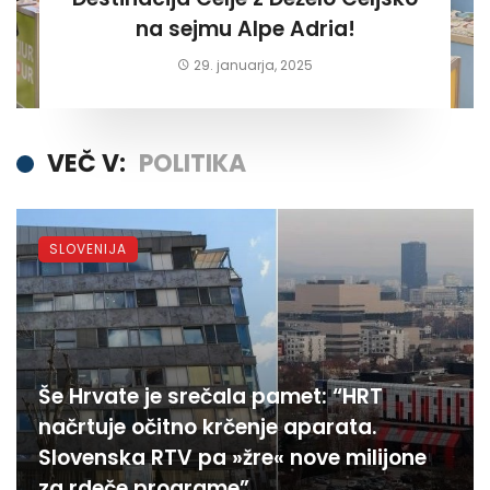
na sejmu Alpe Adria!
29. januarja, 2025
VEČ V:
POLITIKA
SLOVENIJA
Še Hrvate je srečala pamet: “HRT
načrtuje očitno krčenje aparata.
Slovenska RTV pa »žre« nove milijone
za rdeče programe”