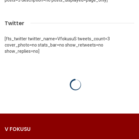
Twitter
[fts_twitter twitter_name=VfokusuS tweets_count=3
cover_photo=no stats_bar=no show_retweets=no
show_replies=no]
V FOKUSU