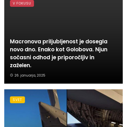
V FOKUSU
Macronova priljubljenost je dosegla
novo dno. Enako kot Golobova. Njun
sočasni odhod je priporočljiv in
zaželen.
26. januarja, 2025
SVET