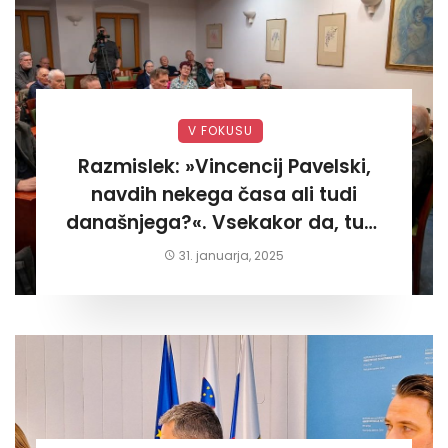
V FOKUSU
Razmislek: »Vincencij Pavelski,
navdih nekega časa ali tudi
današnjega?«. Vsekakor da, tudi
današnjega«
31. januarja, 2025