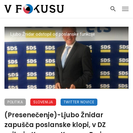
Ljubo Žnidar odstopil od poslanske funkcije
POLITIKA
SLOVENIJA
TWITTER NOVICE
(Presenečenje)-Ljubo Žnidar
zapušča poslanske klopi, v DZ