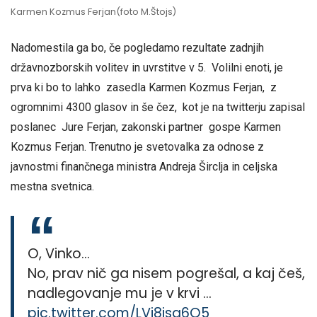
Karmen Kozmus Ferjan(foto M.Štojs)
Nadomestila ga bo, če pogledamo rezultate zadnjih
državnozborskih volitev in uvrstitve v 5. Volilni enoti, je
prva ki bo to lahko zasedla Karmen Kozmus Ferjan, z
ogromnimi 4300 glasov in še čez, kot je na twitterju zapisal
poslanec Jure Ferjan, zakonski partner gospe Karmen
Kozmus Ferjan. Trenutno je svetovalka za odnose z
javnostmi finančnega ministra Andreja Širclja in celjska
mestna svetnica.
O, Vinko…
No, prav nič ga nisem pogrešal, a kaj češ,
nadlegovanje mu je v krvi …
pic.twitter.com/LVi8isa6O5