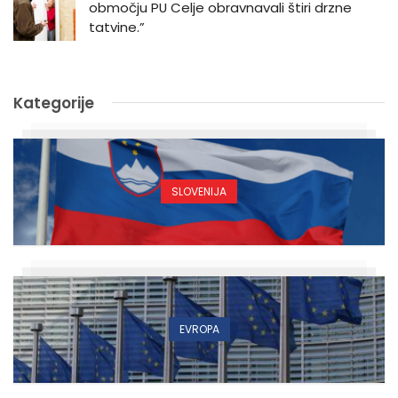
območju PU Celje obravnavali štiri drzne
tatvine.”
Kategorije
SLOVENIJA
EVROPA