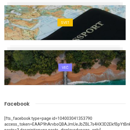
SVET
VEČ
Facebook
[fts_facebook type=page id=104003041353790
access_token=EAAP9hArvboQBAJmUeJbZBL7s4HX3D2EkfBpYtBn
posts=3 description=no posts_displayed=page_only]