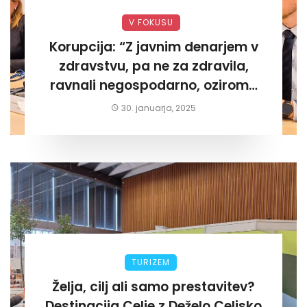
V FOKUSU
Korupcija: “Z javnim denarjem v
zdravstvu, pa ne za zdravila,
ravnali negospodarno, oziroma
za lastni žep. Tokrat na Žalskem«
30. januarja, 2025
TURIZEM
Želja, cilj ali samo prestavitev?
Destinacija Celje z Deželo Celjsko