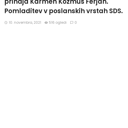
prihaja Karmen Kozmus Ferjan.
Pomladitev v poslanskih vrstah SDS.
10. novembra, 2021
516 ogledi
0