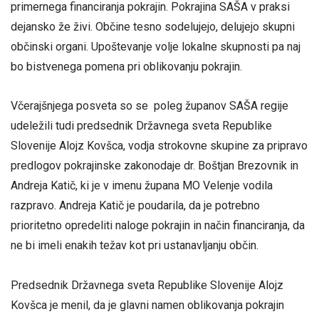
primernega financiranja pokrajin. Pokrajina SAŠA v praksi
dejansko že živi. Občine tesno sodelujejo, delujejo skupni
občinski organi. Upoštevanje volje lokalne skupnosti pa naj
bo bistvenega pomena pri oblikovanju pokrajin.
Včerajšnjega posveta so se poleg županov SAŠA regije
udeležili tudi predsednik Državnega sveta Republike
Slovenije Alojz Kovšca, vodja strokovne skupine za pripravo
predlogov pokrajinske zakonodaje dr. Boštjan Brezovnik in
Andreja Katič, ki je v imenu župana MO Velenje vodila
razpravo. Andreja Katič je poudarila, da je potrebno
prioritetno opredeliti naloge pokrajin in način financiranja, da
ne bi imeli enakih težav kot pri ustanavljanju občin.
Predsednik Državnega sveta Republike Slovenije Alojz
Kovšca je menil, da je glavni namen oblikovanja pokrajin