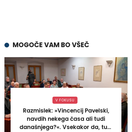
MOGOČE VAM BO VŠEČ
V FOKUSU
Razmislek: »Vincencij Pavelski,
navdih nekega časa ali tudi
današnjega?«. Vsekakor da, tudi