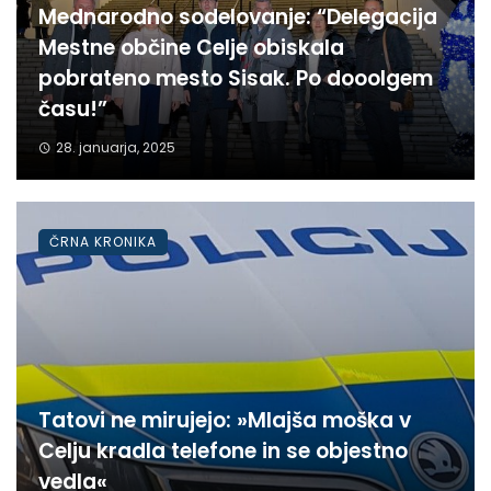
Mednarodno sodelovanje: “Delegacija
Mestne občine Celje obiskala
pobrateno mesto Sisak. Po dooolgem
času!”
28. januarja, 2025
ČRNA KRONIKA
Tatovi ne mirujejo: »Mlajša moška v
Celju kradla telefone in se objestno
vedla«