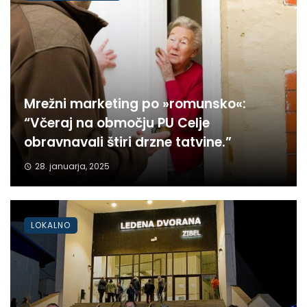
Mrežni marketing po »romunsko«:
“Včeraj na območju PU Celje
obravnavali štiri drzne tatvine.”
28. januarja, 2025
LOKALNO