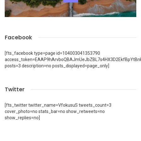
Facebook
[fts_facebook type=page id=104003041353790
access_token=EAAP9hArvboQBAJmUeJbZBL7s4HX3D2EkfBpYtBn
posts=3 description=no posts_displayed=page_only]
Twitter
[fts_twitter twitter_name=VfokusuS tweets_count=3
cover_photo=no stats_bar=no show_retweets=no
show_replies=no]