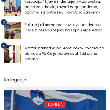
Korupcija: “Z javnim denarjem v zdravstvu,
pa ne za zdravila, ravnali negospodarno,
oziroma za lastni žep. Tokrat na Žalskem«
Želja, cilj ali samo prestavitev? Destinacija
Celje z Deželo Celjsko na sejmu Alpe Adria!
Mrežni marketing po »romunsko«: “Včeraj na
območju PU Celje obravnavali štiri drzne
tatvine.”
Kategorije
SLOVENIJA