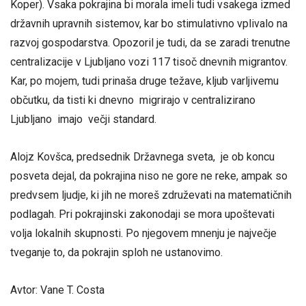
Koper). Vsaka pokrajina bi morala imeli tudi vsakega izmed
državnih upravnih sistemov, kar bo stimulativno vplivalo na
razvoj gospodarstva. Opozoril je tudi, da se zaradi trenutne
centralizacije v Ljubljano vozi 117 tisoč dnevnih migrantov.
Kar, po mojem, tudi prinaša druge težave, kljub varljivemu
občutku, da tisti ki dnevno migrirajo v centralizirano
Ljubljano imajo večji standard.
Alojz Kovšca, predsednik Državnega sveta, je ob koncu
posveta dejal, da pokrajina niso ne gore ne reke, ampak so
predvsem ljudje, ki jih ne moreš združevati na matematičnih
podlagah. Pri pokrajinski zakonodaji se mora upoštevati
volja lokalnih skupnosti. Po njegovem mnenju je največje
tveganje to, da pokrajin sploh ne ustanovimo.
Avtor: Vane T. Costa