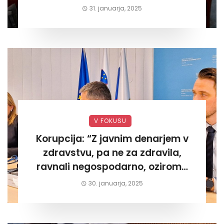
današnjega«
31. januarja, 2025
V FOKUSU
Korupcija: “Z javnim denarjem v
zdravstvu, pa ne za zdravila,
ravnali negospodarno, oziroma
za lastni žep. Tokrat na Žalskem«
30. januarja, 2025