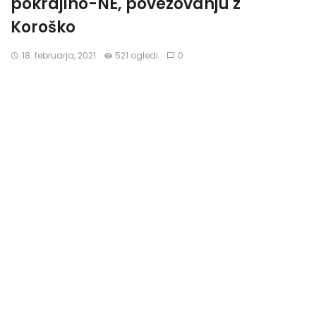
pokrajino-NE, povezovanju z
Koroško
18. februarja, 2021
521 ogledi
0