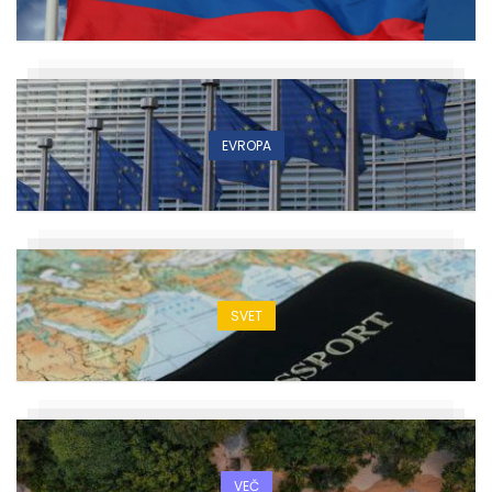
EVROPA
SVET
VEČ