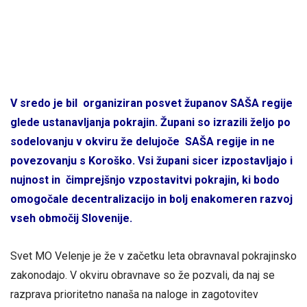
V sredo je bil organiziran posvet županov SAŠA regije
glede ustanavljanja pokrajin. Župani so izrazili željo po
sodelovanju v okviru že delujoče SAŠA regije in ne
povezovanju s Koroško. Vsi župani sicer izpostavljajo i
nujnost in čimprejšnjo vzpostavitvi pokrajin, ki bodo
omogočale decentralizacijo in bolj enakomeren razvoj
vseh območij Slovenije.
Svet MO Velenje je že v začetku leta obravnaval pokrajinsko
zakonodajo. V okviru obravnave so že pozvali, da naj se
razprava prioritetno nanaša na naloge in zagotovitev