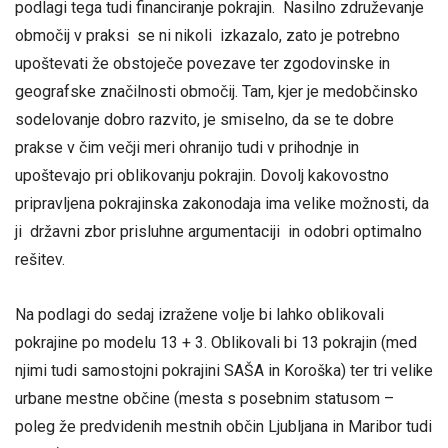
podlagi tega tudi financiranje pokrajin. Nasilno združevanje
območij v praksi se ni nikoli izkazalo, zato je potrebno
upoštevati že obstoječe povezave ter zgodovinske in
geografske značilnosti območij. Tam, kjer je medobčinsko
sodelovanje dobro razvito, je smiselno, da se te dobre
prakse v čim večji meri ohranijo tudi v prihodnje in
upoštevajo pri oblikovanju pokrajin. Dovolj kakovostno
pripravljena pokrajinska zakonodaja ima velike možnosti, da
ji državni zbor prisluhne argumentaciji in odobri optimalno
rešitev.
Na podlagi do sedaj izražene volje bi lahko oblikovali
pokrajine po modelu 13 + 3. Oblikovali bi 13 pokrajin (med
njimi tudi samostojni pokrajini SAŠA in Koroška) ter tri velike
urbane mestne občine (mesta s posebnim statusom –
poleg že predvidenih mestnih občin Ljubljana in Maribor tudi