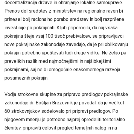
decentralizacija države in ohranjanje lokalne samouprave.
Prenos del sredstev z ministrstev na regionalno raven bi
prinesel bolj racionalno porabo sredstev in bolj razpršene
investicije po pokrajinah. Kljub priporočilu, da naj vsaka
pokrajina šteje vsaj 100 tisoč prebivalcev, se pripravljavci
nove pokrajinske zakonodaje zavedajo, da je pri oblikovanju
pokrajin potrebno upoštevati tudi druge vidike. Ne želijo pa
prevelikih razlik med najmočnejšimi in najšibkejšimi
pokrajinami, saj ne bi omogočale enakomernega razvoja
posameznih pokrajin.
Vodja strokovne skupine za pripravo predlogov pokrajinske
zakonodaje dr. Boštjan Brezovnik je povedal, da je več kot
60 strokovnjakov sodelovalo pri pripravi predlogov. Po
njegovem mnenju je potrebno najprej opredeliti teritorialno
členitev, pripraviti celovit pregled temeljnih nalog in na