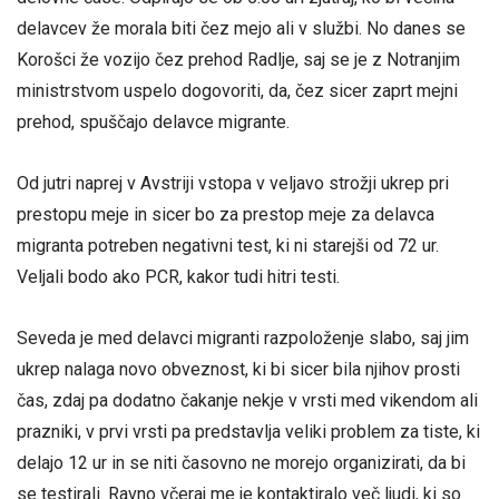
delavcev že morala biti čez mejo ali v službi. No danes se
Korošci že vozijo čez prehod Radlje, saj se je z Notranjim
ministrstvom uspelo dogovoriti, da, čez sicer zaprt mejni
prehod, spuščajo delavce migrante.
Od jutri naprej v Avstriji vstopa v veljavo strožji ukrep pri
prestopu meje in sicer bo za prestop meje za delavca
migranta potreben negativni test, ki ni starejši od 72 ur.
Veljali bodo ako PCR, kakor tudi hitri testi.
Seveda je med delavci migranti razpoloženje slabo, saj jim
ukrep nalaga novo obveznost, ki bi sicer bila njihov prosti
čas, zdaj pa dodatno čakanje nekje v vrsti med vikendom ali
prazniki, v prvi vrsti pa predstavlja veliki problem za tiste, ki
delajo 12 ur in se niti časovno ne morejo organizirati, da bi
se testirali. Ravno včeraj me je kontaktiralo več ljudi, ki so