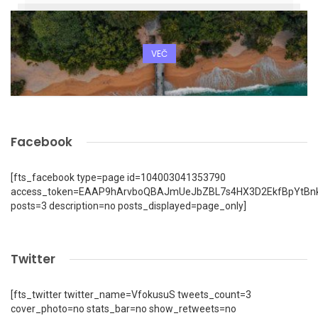
VEČ
Facebook
[fts_facebook type=page id=104003041353790
access_token=EAAP9hArvboQBAJmUeJbZBL7s4HX3D2EkfBpYtBn
posts=3 description=no posts_displayed=page_only]
Twitter
[fts_twitter twitter_name=VfokusuS tweets_count=3
cover_photo=no stats_bar=no show_retweets=no