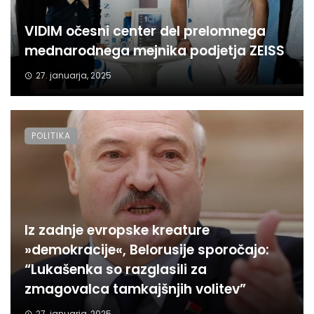
VIDIM očesni center del prelomnega
mednarodnega mejnika podjetja ZEISS
27. januarja, 2025
POLITIKA
Iz zadnje evropske kreature
»demokracije«, Belorusije sporočajo:
“Lukašenka so razglasili za
zmagovalca tamkajšnjih volitev”
27. januarja, 2025