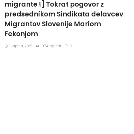
migrante !] Tokrat pogovor z
predsednikom Sindikata delavcev
Migrantov Slovenije Mariom
Fekonjom
1. aprila, 2021
1974 ogledi
0