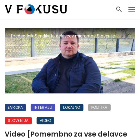
Predsednik Sendikata delavcev migrantov Slovenije
EVROPA
INTERVJU
LOKALNO
POLITIKA
SLOVENIJA
VIDEO
Video [Pomembno za vse delavce