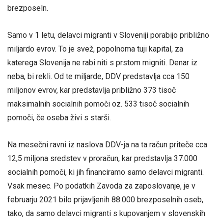
brezposeln.
Samo v 1 letu, delavci migranti v Sloveniji porabijo približno
miljardo evrov. To je svež, popolnoma tuji kapital, za
katerega Slovenija ne rabi niti s prstom migniti. Denar iz
neba, bi rekli. Od te miljarde, DDV predstavlja cca 150
miljonov evrov, kar predstavlja približno 373 tisoč
maksimalnih socialnih pomoči oz. 533 tisoč socialnih
pomoči, če oseba živi s starši.
Na mesečni ravni iz naslova DDV-ja na ta račun priteče cca
12,5 miljona sredstev v proračun, kar predstavlja 37.000
socialnih pomoči, ki jih financiramo samo delavci migranti.
Vsak mesec. Po podatkih Zavoda za zaposlovanje, je v
februarju 2021 bilo prijavljenih 88.000 brezposelnih oseb,
tako, da samo delavci migranti s kupovanjem v slovenskih