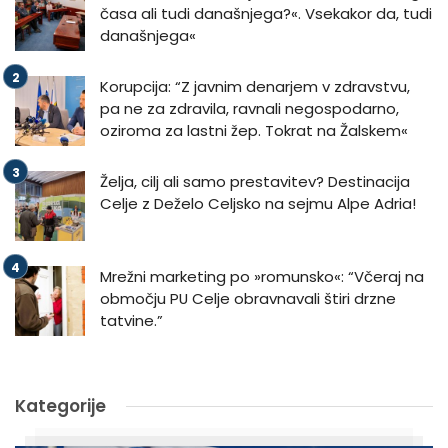
časa ali tudi današnjega?«. Vsekakor da, tudi
današnjega«
Korupcija: “Z javnim denarjem v zdravstvu,
pa ne za zdravila, ravnali negospodarno,
oziroma za lastni žep. Tokrat na Žalskem«
Želja, cilj ali samo prestavitev? Destinacija
Celje z Deželo Celjsko na sejmu Alpe Adria!
Mrežni marketing po »romunsko«: “Včeraj na
območju PU Celje obravnavali štiri drzne
tatvine.”
Kategorije