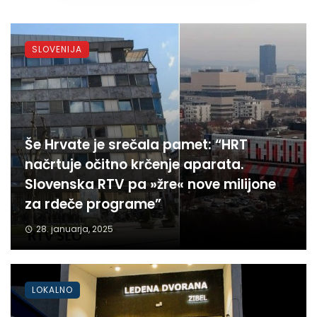
SLOVENIJA
Še Hrvate je srečala pamet: “HRT
načrtuje očitno krčenje aparata.
Slovenska RTV pa »žre« nove milijone
za rdeče programe”
28. januarja, 2025
LOKALNO