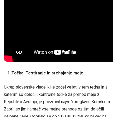
Točka: Testiranje in prehajanje meje
Ukrep slovenske vlade, ki je začel veljati v tem tednu in s
katerim so določili kontrolne točke za prehod meje z
Republiko Avstrijo, je povzročil največ preglavic Korošcem.
Zaprli so jim namreč vse mejne prehode oz. jim določili
delovne čase. Odpirajo se ob 5.00 uri zjutraj, ko bi večina