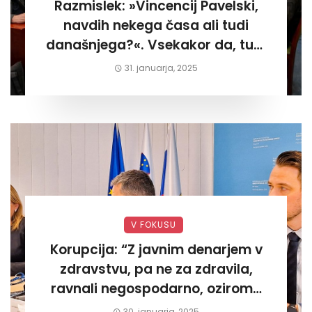
Razmislek: »Vincencij Pavelski,
navdih nekega časa ali tudi
današnjega?«. Vsekakor da, tudi
današnjega«
31. januarja, 2025
V FOKUSU
Korupcija: “Z javnim denarjem v
zdravstvu, pa ne za zdravila,
ravnali negospodarno, oziroma
za lastni žep. Tokrat na Žalskem«
30. januarja, 2025