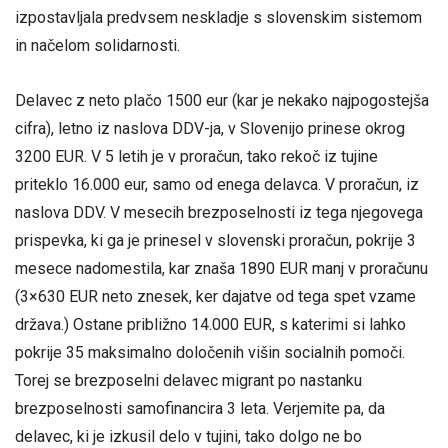
izpostavljala predvsem neskladje s slovenskim sistemom
in načelom solidarnosti.
Delavec z neto plačo 1500 eur (kar je nekako najpogostejša
cifra), letno iz naslova DDV-ja, v Slovenijo prinese okrog
3200 EUR. V 5 letih je v proračun, tako rekoč iz tujine
priteklo 16.000 eur, samo od enega delavca. V proračun, iz
naslova DDV. V mesecih brezposelnosti iz tega njegovega
prispevka, ki ga je prinesel v slovenski proračun, pokrije 3
mesece nadomestila, kar znaša 1890 EUR manj v proračunu
(3×630 EUR neto znesek, ker dajatve od tega spet vzame
država.) Ostane približno 14.000 EUR, s katerimi si lahko
pokrije 35 maksimalno določenih višin socialnih pomoči.
Torej se brezposelni delavec migrant po nastanku
brezposelnosti samofinancira 3 leta. Verjemite pa, da
delavec, ki je izkusil delo v tujini, tako dolgo ne bo