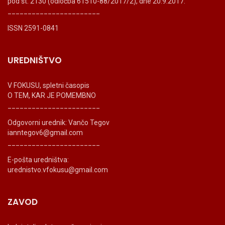
pod št. 2130 (odločba 61510-88/2017/2), dne 20.9.2017.
_______________________
ISSN 2591-0841
UREDNIŠTVO
V FOKUSU, spletni časopis
O TEM, KAR JE POMEMBNO
_______________________
Odgovorni urednik: Vančo Tegov
ianntegov6@gmail.com
_______________________
E-pošta uredništva:
urednistvo.vfokusu@gmail.com
ZAVOD