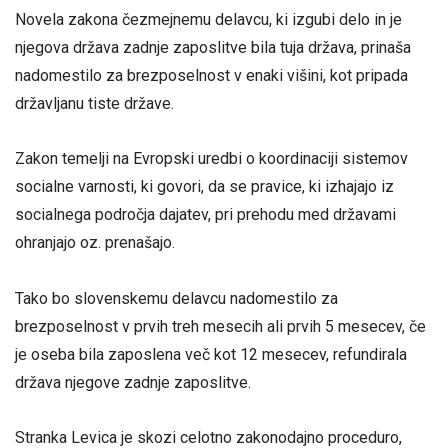
Novela zakona čezmejnemu delavcu, ki izgubi delo in je
njegova država zadnje zaposlitve bila tuja država, prinaša
nadomestilo za brezposelnost v enaki višini, kot pripada
državljanu tiste države.
Zakon temelji na Evropski uredbi o koordinaciji sistemov
socialne varnosti, ki govori, da se pravice, ki izhajajo iz
socialnega področja dajatev, pri prehodu med državami
ohranjajo oz. prenašajo.
Tako bo slovenskemu delavcu nadomestilo za
brezposelnost v prvih treh mesecih ali prvih 5 mesecev, če
je oseba bila zaposlena več kot 12 mesecev, refundirala
država njegove zadnje zaposlitve.
Stranka Levica je skozi celotno zakonodajno proceduro,