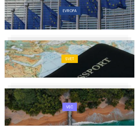
EVROPA
SVET
VEČ