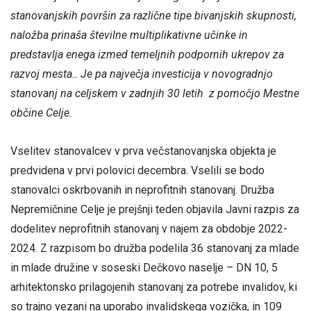
stanovanjskih površin za različne tipe bivanjskih skupnosti,
naložba prinaša številne multiplikativne učinke in
predstavlja enega izmed temeljnih podpornih ukrepov za
razvoj mesta.. Je pa največja investicija v novogradnjo
stanovanj na celjskem v zadnjih 30 letih z pomočjo Mestne
občine Celje.
Vselitev stanovalcev v prva večstanovanjska objekta je
predvidena v prvi polovici decembra. Vselili se bodo
stanovalci oskrbovanih in neprofitnih stanovanj. Družba
Nepremičnine Celje je prejšnji teden objavila Javni razpis za
dodelitev neprofitnih stanovanj v najem za obdobje 2022-
2024. Z razpisom bo družba podelila 36 stanovanj za mlade
in mlade družine v soseski Dečkovo naselje – DN 10, 5
arhitektonsko prilagojenih stanovanj za potrebe invalidov, ki
so trajno vezani na uporabo invalidskega vozička, in 109