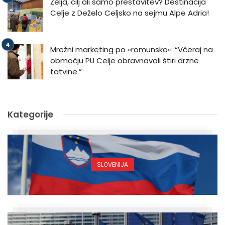
Želja, cilj ali samo prestavitev? Destinacija
Celje z Deželo Celjsko na sejmu Alpe Adria!
Mrežni marketing po »romunsko«: “Včeraj na
območju PU Celje obravnavali štiri drzne
tatvine.”
Kategorije
SLOVENIJA