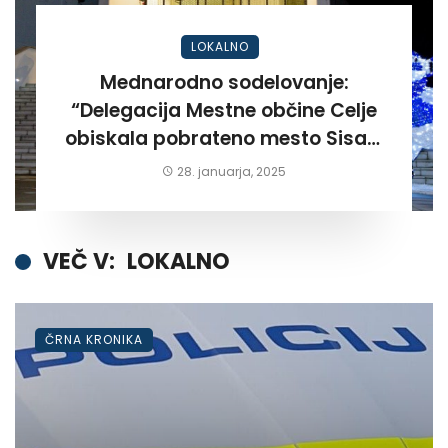
LOKALNO
Mednarodno sodelovanje:
“Delegacija Mestne občine Celje
obiskala pobrateno mesto Sisak.
Po dooolgem času!”
28. januarja, 2025
VEČ V:
LOKALNO
ČRNA KRONIKA