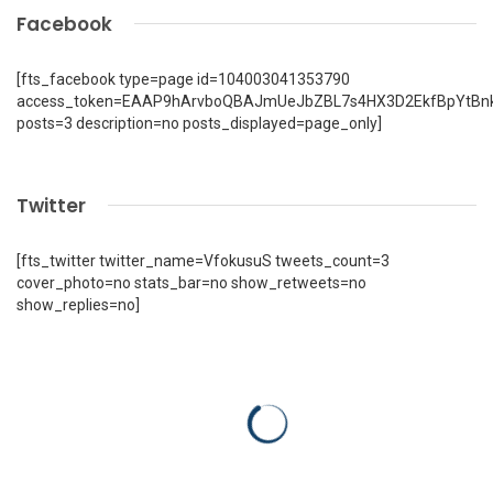
Facebook
[fts_facebook type=page id=104003041353790
access_token=EAAP9hArvboQBAJmUeJbZBL7s4HX3D2EkfBpYtBn
posts=3 description=no posts_displayed=page_only]
Twitter
[fts_twitter twitter_name=VfokusuS tweets_count=3
cover_photo=no stats_bar=no show_retweets=no
show_replies=no]