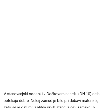
V stanovanjski soseski v Dečkovem naselju (DN 10) dela
potekajo dobro. Nekaj zamud je bilo pri dobavi materiala,
zato se je datum vselitve prvih stanovalcev zamaknil v