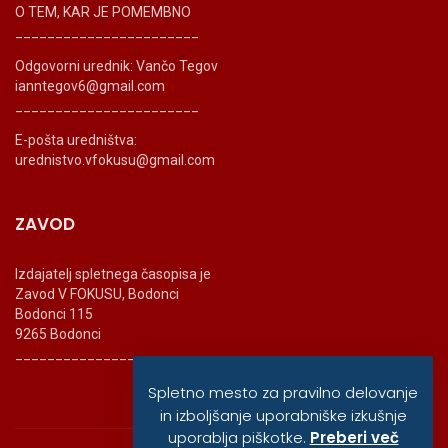
O TEM, KAR JE POMEMBNO
_______________________
Odgovorni urednik: Vančo Tegov
ianntegov6@gmail.com
_______________________
E-pošta uredništva:
urednistvo.vfokusu@gmail.com
ZAVOD
Izdajatelj spletnega časopisa je
Zavod V FOKUSU, Bodonci
Bodonci 115
9265 Bodonci
_______________________
Spletno mesto za pravilno delovanje
in izboljšanje uporabniške izkušnje
uporablja piškotke.
Preberi več