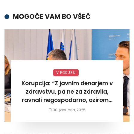
MOGOČE VAM BO VŠEČ
V FOKUSU
Korupcija: “Z javnim denarjem v
zdravstvu, pa ne za zdravila,
ravnali negospodarno, oziroma
za lastni žep. Tokrat na Žalskem«
30. januarja, 2025