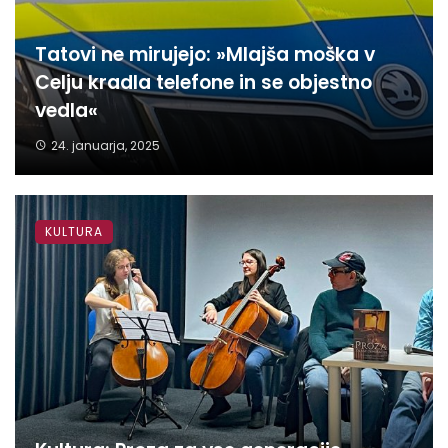
Tatovi ne mirujejo: »Mlajša moška v
Celju kradla telefone in se objestno
vedla«
24. januarja, 2025
KULTURA