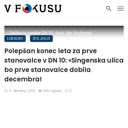
Dečkovo naselje DN 10 -foto Jan Grušovnik
LOKALNO
ŽIVLJENJE
Polepšan konec leta za prve
stanovalce v DN 10: «Singenska ulica
bo prve stanovalce dobila
decembra!
11. oktobra, 2021
1126 ogledi
0