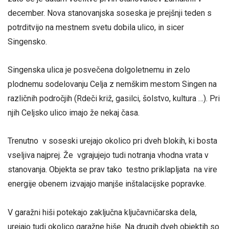
december. Nova stanovanjska soseska je prejšnji teden s
potrditvijo na mestnem svetu dobila ulico, in sicer
Singensko.
Singenska ulica je posvečena dolgoletnemu in zelo
plodnemu sodelovanju Celja z nemškim mestom Singen na
različnih področjih (Rdeči križ, gasilci, šolstvo, kultura …). Pri
njih Celjsko ulico imajo že nekaj časa.
Trenutno v soseski urejajo okolico pri dveh blokih, ki bosta
vseljiva najprej. Že vgrajujejo tudi notranja vhodna vrata v
stanovanja. Objekta se prav tako testno priklapljata na vire
energije obenem izvajajo manjše inštalacijske popravke.
V garažni hiši potekajo zaključna ključavničarska dela,
urejajo tudi okolico garažne hiše. Na drugih dveh objektih so