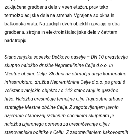
zaključena gradbena dela v vseh etažah, prav tako
termoizolacijska dela na strehah. Vgrajena so okna in
balkonska vrata. Na zadnjih dveh objektih izvajajo groba
gradbena, strojna in elektroinštalacijska dela v četrtem
nadstropju.
Stanovanjska soseska Dečkovo naselje – DN 10 predstavlja
skupno naložbo družbe Nepremičnine Celje d.o.o. in
Mestne občine Celje. Slednja na območju ureja komunalno
infrastrukturo, družba Nepremičnine Celje d.o.o. pa gradi 6
večstanovanjskih objektov s 142 stanovanji in garažno
hišo. Naložba uresničuje temeljne cilje Trajnostne urbane
strategije Mestne občine Celje. Z zagotavljanjem javnih
najemnih stanovanj različnim socialnim skupinam je
naložba izjemnega pomena za uresničevanje ciljev
stanovanjske politike v Celju. Z zagotavljanjem kakovostnih