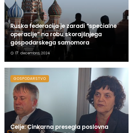
Ruska federacija je zaradi “specialne
operacije” na robu skorajšnjega
gospodarskega samomora
17. decembra, 2024
GOSPODARSTVO
Celje: Cinkarna presegla poslovna