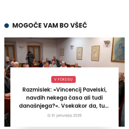
MOGOČE VAM BO VŠEČ
V FOKUSU
Razmislek: »Vincencij Pavelski,
navdih nekega časa ali tudi
današnjega?«. Vsekakor da, tudi
današnjega«
31. januarja, 2025