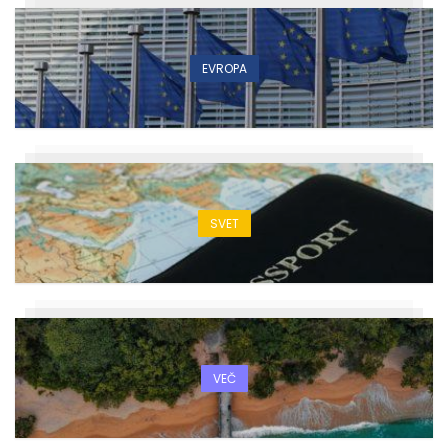
EVROPA
SVET
VEČ