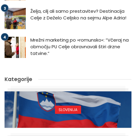
Želja, cilj ali samo prestavitev? Destinacija
Celje z Deželo Celjsko na sejmu Alpe Adria!
Mrežni marketing po »romunsko«: “Včeraj na
območju PU Celje obravnavali štiri drzne
tatvine.”
Kategorije
SLOVENIJA