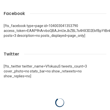
Facebook
[fts_facebook type=page id=104003041353790
access_token=EAAP9hArvboQBAJmUeJbZBL7s4HX3D2EkfBpYtBn
posts=3 description=no posts_displayed=page_only]
Twitter
[fts_twitter twitter_name=VfokusuS tweets_count=3
cover_photo=no stats_bar=no show_retweets=no
show_replies=no]