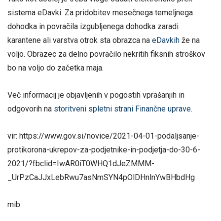
sistema eDavki. Za pridobitev mesečnega temeljnega
dohodka in povračila izgubljenega dohodka zaradi
karantene ali varstva otrok sta obrazca na
eDavkih
že na
voljo. Obrazec za delno povračilo nekritih fiksnih stroškov
bo na voljo do začetka maja.
Več informacij je objavljenih v pogostih vprašanjih in
odgovorih na
storitveni spletni strani Finančne uprave
.
vir: https://www.gov.si/novice/2021-04-01-podaljsanje-
protikorona-ukrepov-za-podjetnike-in-podjetja-do-30-6-
2021/?fbclid=IwAR0iT0WHQ1dJeZMMM-
_UrPzCaJJxLebRwu7asNmSYN4pOlDHnlnYwBHbdHg
mib