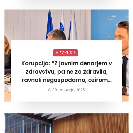
V FOKUSU
Korupcija: “Z javnim denarjem v
zdravstvu, pa ne za zdravila,
ravnali negospodarno, oziroma
za lastni žep. Tokrat na Žalskem«
30. januarja, 2025