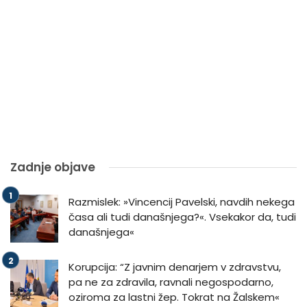
Zadnje objave
Razmislek: »Vincencij Pavelski, navdih nekega
časa ali tudi današnjega?«. Vsekakor da, tudi
današnjega«
Korupcija: “Z javnim denarjem v zdravstvu,
pa ne za zdravila, ravnali negospodarno,
oziroma za lastni žep. Tokrat na Žalskem«