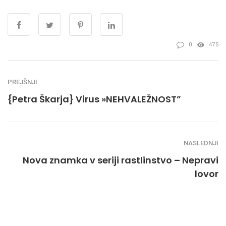
0
475
PREJŠNJI
{Petra Škarja} Virus »NEHVALEŽNOST”
NASLEDNJI
Nova znamka v seriji rastlinstvo – Nepravi
lovor