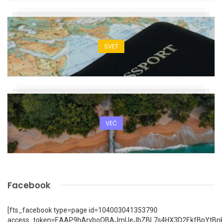
SVET
VEČ
Facebook
[fts_facebook type=page id=104003041353790
access_token=EAAP9hArvboQBAJmUeJbZBL7s4HX3D2EkfBpYtBn