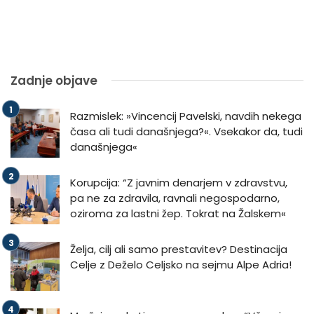
Zadnje objave
Razmislek: »Vincencij Pavelski, navdih nekega
časa ali tudi današnjega?«. Vsekakor da, tudi
današnjega«
Korupcija: “Z javnim denarjem v zdravstvu,
pa ne za zdravila, ravnali negospodarno,
oziroma za lastni žep. Tokrat na Žalskem«
Želja, cilj ali samo prestavitev? Destinacija
Celje z Deželo Celjsko na sejmu Alpe Adria!