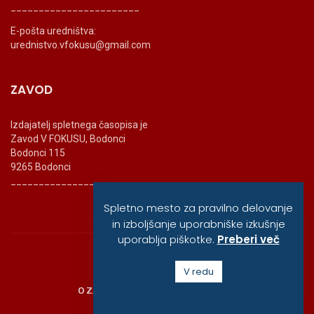
_______________________
E-pošta uredništva:
urednistvo.vfokusu@gmail.com
ZAVOD
Izdajatelj spletnega časopisa je
Zavod V FOKUSU, Bodonci
Bodonci 115
9265 Bodonci
_______________________
Spletno mesto za pravilno delovanje
in izboljšanje uporabniške izkušnje
uporablja piškotke.
Preberi več
© vfokusu, 2020
V redu
O ZAVODU
POLITIKA ZASEBNOSTI