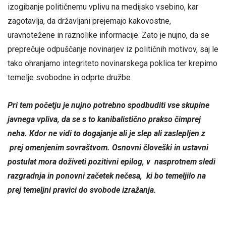
izogibanje političnemu vplivu na medijsko vsebino, kar
zagotavlja, da državljani prejemajo kakovostne,
uravnotežene in raznolike informacije. Zato je nujno, da se
preprečuje odpuščanje novinarjev iz političnih motivov, saj le
tako ohranjamo integriteto novinarskega poklica ter krepimo
temelje svobodne in odprte družbe.
Pri tem početju je nujno potrebno spodbuditi vse skupine
javnega vpliva, da se s to kanibalistično prakso čimprej
neha. Kdor ne vidi to dogajanje ali je slep ali zaslepljen z
prej omenjenim sovraštvom. Osnovni človeški in ustavni
postulat mora doživeti pozitivni epilog, v nasprotnem sledi
razgradnja in ponovni začetek nečesa, ki bo temeljilo na
prej temeljni pravici do svobode izražanja.