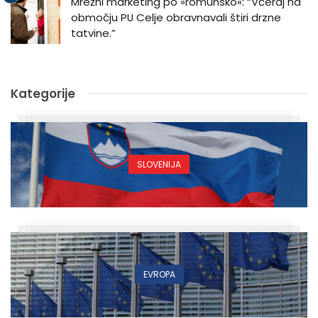
Mrežni marketing po »romunsko«: “Včeraj na
območju PU Celje obravnavali štiri drzne
tatvine.”
Kategorije
SLOVENIJA
EVROPA