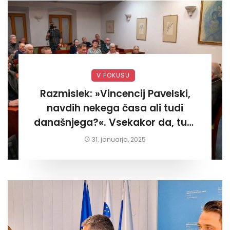
V FOKUSU
Razmislek: »Vincencij Pavelski,
navdih nekega časa ali tudi
današnjega?«. Vsekakor da, tudi
današnjega«
31. januarja, 2025