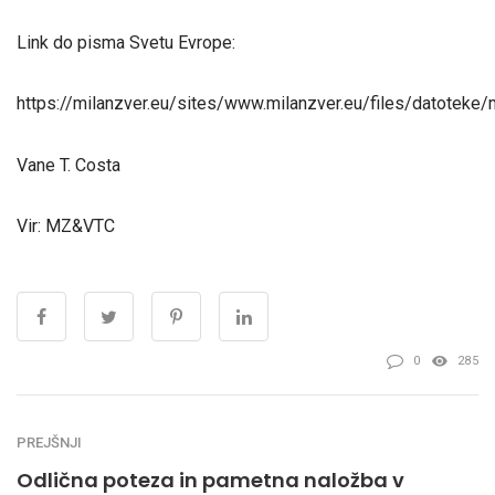
Link do pisma Svetu Evrope:
https://milanzver.eu/sites/www.milanzver.eu/files/datoteke
Vane T. Costa
Vir: MZ&VTC
0
285
PREJŠNJI
Odlična poteza in pametna naložba v