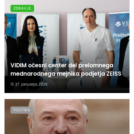
ZDRAVJE
VIDIM očesni center del prelomnega
mednarodnega mejnika podjetja ZEISS
27. januarja, 2025
POLITIKA