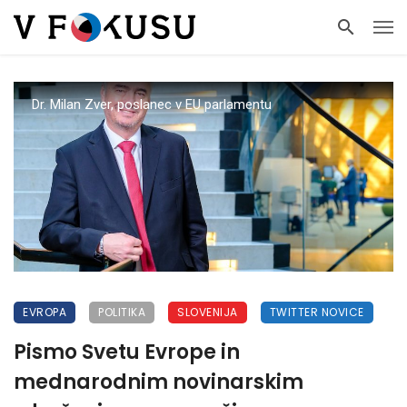
Dr. Milan Zver, poslanec v EU parlamentu
EVROPA
POLITIKA
SLOVENIJA
TWITTER NOVICE
Pismo Svetu Evrope in
mednarodnim novinarskim