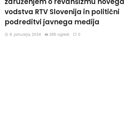
združenjem o revanšizmu novega
vodstva RTV Slovenija in politični
podreditvi javnega medija
8. januarja, 2024
285 ogledi
0