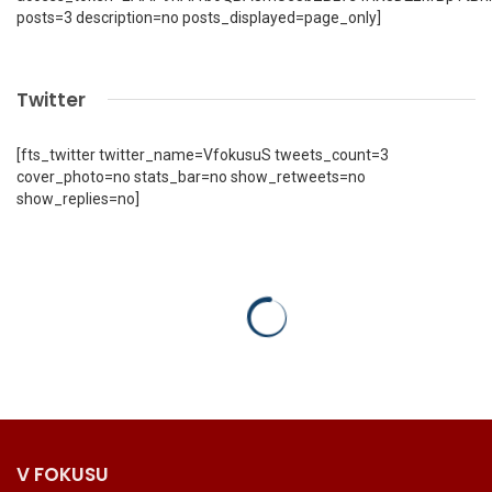
posts=3 description=no posts_displayed=page_only]
Twitter
[fts_twitter twitter_name=VfokusuS tweets_count=3
cover_photo=no stats_bar=no show_retweets=no
show_replies=no]
V FOKUSU