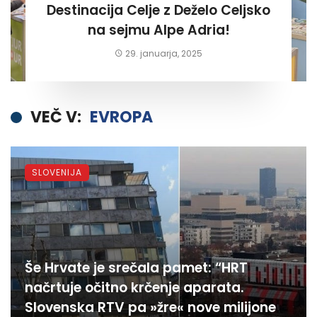
Destinacija Celje z Deželo Celjsko
na sejmu Alpe Adria!
29. januarja, 2025
VEČ V:
EVROPA
SLOVENIJA
Še Hrvate je srečala pamet: “HRT
načrtuje očitno krčenje aparata.
Slovenska RTV pa »žre« nove milijone