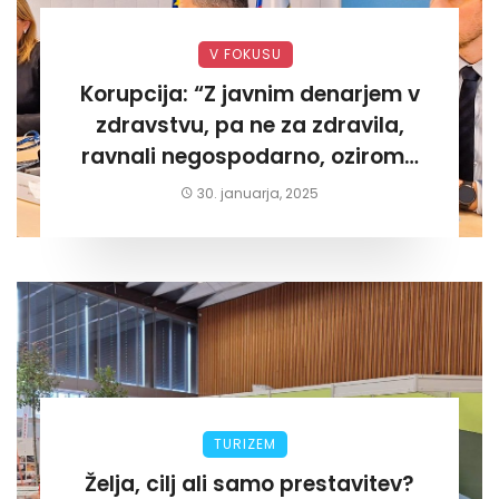
V FOKUSU
Korupcija: “Z javnim denarjem v
zdravstvu, pa ne za zdravila,
ravnali negospodarno, oziroma
za lastni žep. Tokrat na Žalskem«
30. januarja, 2025
TURIZEM
Želja, cilj ali samo prestavitev?