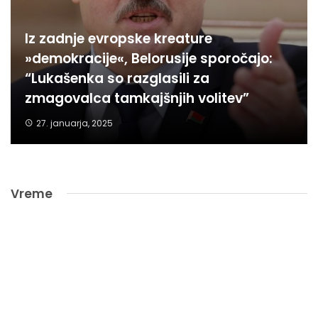
Iz zadnje evropske kreature
»demokracije«, Belorusije sporočajo:
“Lukašenka so razglasili za
zmagovalca tamkajšnjih volitev”
27. januarja, 2025
Vreme