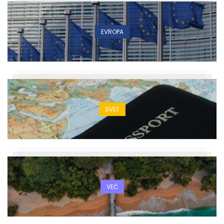
EVROPA
SVET
VEČ