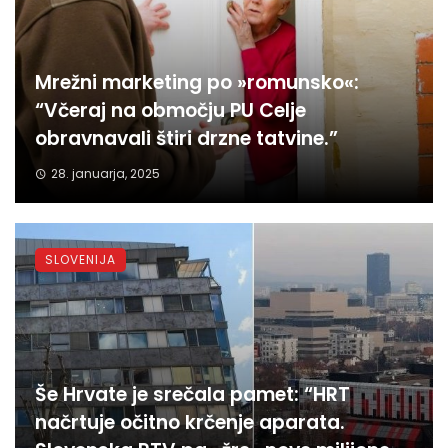
Mrežni marketing po »romunsko«:
“Včeraj na območju PU Celje
obravnavali štiri drzne tatvine.”
28. januarja, 2025
SLOVENIJA
Še Hrvate je srečala pamet: “HRT
načrtuje očitno krčenje aparata.