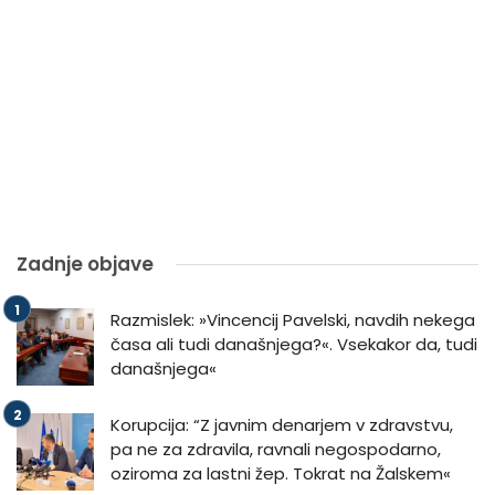
Zadnje objave
Razmislek: »Vincencij Pavelski, navdih nekega
časa ali tudi današnjega?«. Vsekakor da, tudi
današnjega«
Korupcija: “Z javnim denarjem v zdravstvu,
pa ne za zdravila, ravnali negospodarno,
oziroma za lastni žep. Tokrat na Žalskem«