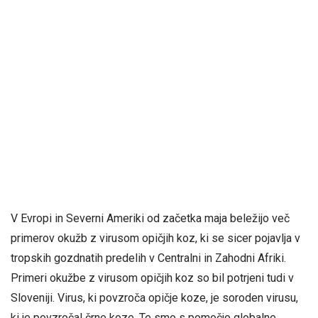
V Evropi in Severni Ameriki od začetka maja beležijo več
primerov okužb z virusom opičjih koz, ki se sicer pojavlja v
tropskih gozdnatih predelih v Centralni in Zahodni Afriki.
Primeri okužbe z virusom opičjih koz so bil potrjeni tudi v
Sloveniji. Virus, ki povzroča opičje koze, je soroden virusu,
ki je povzročal črne koze. Te smo s pomočjo globalne