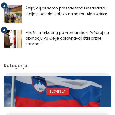
Želja, cilj ali samo prestavitev? Destinacija
Celje z Deželo Celjsko na sejmu Alpe Adria!
Mrežni marketing po »romunsko«: “Včeraj na
območju PU Celje obravnavali štiri drzne
tatvine.”
Kategorije
SLOVENIJA