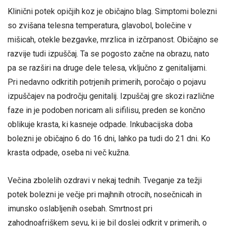
Klinični potek opičjih koz je običajno blag. Simptomi bolezni
so zvišana telesna temperatura, glavobol, bolečine v
mišicah, otekle bezgavke, mrzlica in izčrpanost. Običajno se
razvije tudi izpuščaj. Ta se pogosto začne na obrazu, nato
pa se razširi na druge dele telesa, vključno z genitalijami.
Pri nedavno odkritih potrjenih primerih, poročajo o pojavu
izpuščajev na področju genitalij. Izpuščaj gre skozi različne
faze in je podoben noricam ali sifilisu, preden se končno
oblikuje krasta, ki kasneje odpade. Inkubacijska doba
bolezni je običajno 6 do 16 dni, lahko pa tudi do 21 dni. Ko
krasta odpade, oseba ni več kužna.
Večina zbolelih ozdravi v nekaj tednih. Tveganje za težji
potek bolezni je večje pri majhnih otrocih, nosečnicah in
imunsko oslabljenih osebah. Smrtnost pri
zahodnoafriškem sevu, ki je bil doslej odkrit v primerih, o