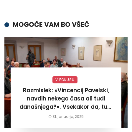
MOGOČE VAM BO VŠEČ
V FOKUSU
Razmislek: »Vincencij Pavelski,
navdih nekega časa ali tudi
današnjega?«. Vsekakor da, tudi
današnjega«
31. januarja, 2025