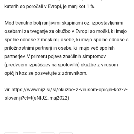
katerih so poročali v Evropi, je manj kot 1 %.
Med trenutno bolj ranljivimi skupinami oz. izpostavljenimi
osebami za tveganje za okužbo v Evropi so moški, ki imajo
spolne odnose z moškimi, osebe, ki imajo spolne odnose s
priložnostnimi partnerji in osebe, ki imajo več spolnih
partnerjev. V primeru pojava značilnih simptomov
(predvsem izpuščajev na spolovilih) okužbe z virusom
opičjih koz se posvetujte z zdravnikom.
vir: https://www.nijz.si/sl/okuzbe-z-virusom-opicjih-koz-v-
sloveniji?ct=t(eNIJZ_maj2022)