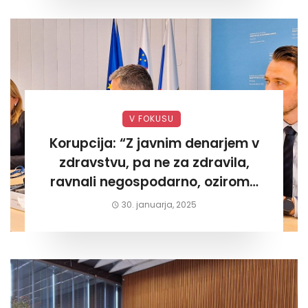
V FOKUSU
Korupcija: “Z javnim denarjem v
zdravstvu, pa ne za zdravila,
ravnali negospodarno, oziroma
za lastni žep. Tokrat na Žalskem«
30. januarja, 2025