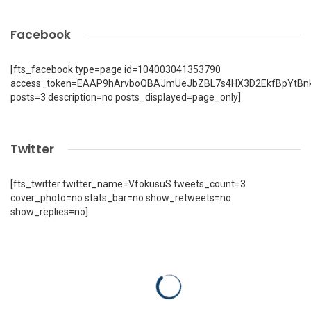
Facebook
[fts_facebook type=page id=104003041353790
access_token=EAAP9hArvboQBAJmUeJbZBL7s4HX3D2EkfBpYtBn
posts=3 description=no posts_displayed=page_only]
Twitter
[fts_twitter twitter_name=VfokusuS tweets_count=3
cover_photo=no stats_bar=no show_retweets=no
show_replies=no]