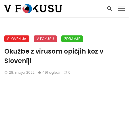
SLOVENIJA
V FOKUSU
ZDRAVJE
Okužbe z virusom opičjih koz v
Sloveniji
28. maja, 2022
491 ogledi
0