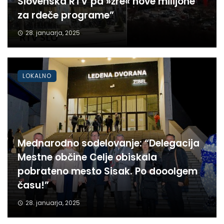
Slovenska RTV pa »žre« nove milijone
za rdeče programe”
28. januarja, 2025
LOKALNO
Mednarodno sodelovanje: “Delegacija
Mestne občine Celje obiskala
pobrateno mesto Sisak. Po dooolgem
času!”
28. januarja, 2025