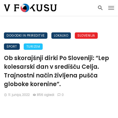
DOGODKI IN PRIREDITVE
LOKALNO
SLOVENIJA
ŠPORT
TURIZEM
Ob skorajšnji dirki Po Sloveniji: “Lep
kolesarski dan v središču Celja.
Trajnostni način življena pušča
globoke korenine”.
11. junija, 2022
856 ogledi
0