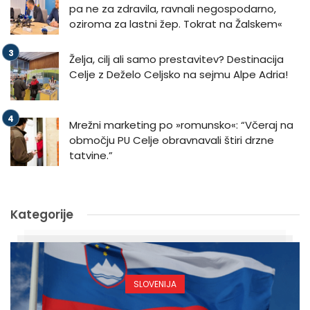
pa ne za zdravila, ravnali negospodarno,
oziroma za lastni žep. Tokrat na Žalskem«
Želja, cilj ali samo prestavitev? Destinacija
Celje z Deželo Celjsko na sejmu Alpe Adria!
Mrežni marketing po »romunsko«: “Včeraj na
območju PU Celje obravnavali štiri drzne
tatvine.”
Kategorije
SLOVENIJA