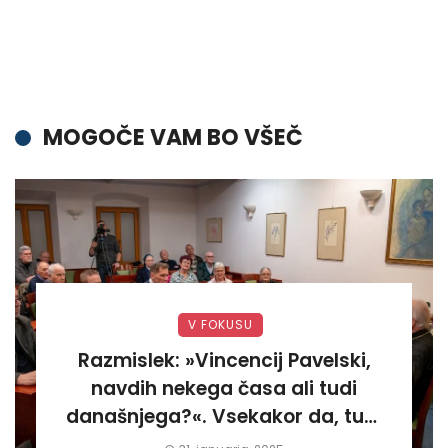
MOGOČE VAM BO VŠEČ
V FOKUSU
Razmislek: »Vincencij Pavelski,
navdih nekega časa ali tudi
današnjega?«. Vsekakor da, tudi
današnjega«