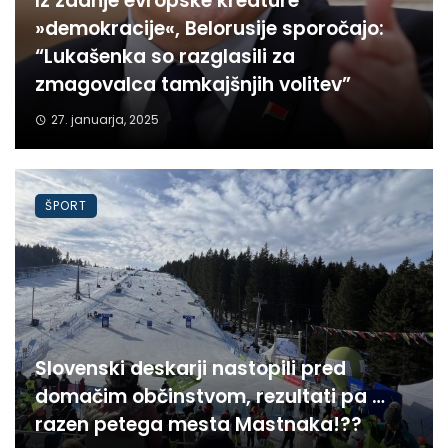
Iz zadnje evropske kreature
»demokracije«, Belorusije sporočajo:
“Lukašenka so razglasili za
zmagovalca tamkajšnjih volitev”
27. januarja, 2025
ŠPORT
Slovenski deskarji nastopili pred
domačim občinstvom, rezultati pa …
razen petega mesta Mastnaka!??