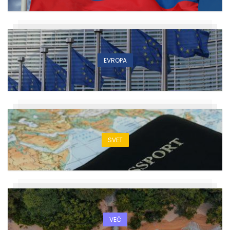
EVROPA
SVET
VEČ