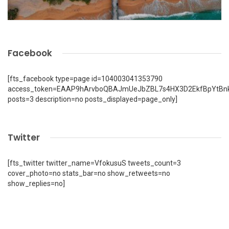
Facebook
[fts_facebook type=page id=104003041353790
access_token=EAAP9hArvboQBAJmUeJbZBL7s4HX3D2EkfBpYtBn
posts=3 description=no posts_displayed=page_only]
Twitter
[fts_twitter twitter_name=VfokusuS tweets_count=3
cover_photo=no stats_bar=no show_retweets=no
show_replies=no]