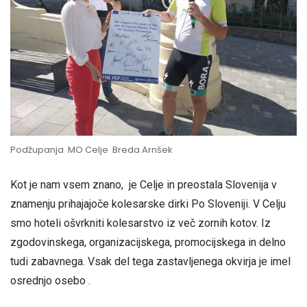
Podžupanja MO Celje Breda Arnšek
Kot je nam vsem znano, je Celje in preostala Slovenija v
znamenju prihajajoče kolesarske dirki Po Sloveniji. V Celju
smo hoteli ošvrkniti kolesarstvo iz več zornih kotov. Iz
zgodovinskega, organizacijskega, promocijskega in delno
tudi zabavnega. Vsak del tega zastavljenega okvirja je imel
osrednjo osebo .