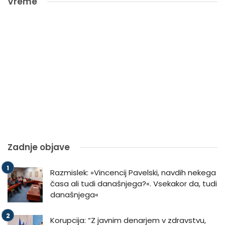
Vreme
Zadnje objave
Razmislek: »Vincencij Pavelski, navdih nekega
časa ali tudi današnjega?«. Vsekakor da, tudi
današnjega«
Korupcija: “Z javnim denarjem v zdravstvu,