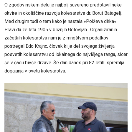
O zgodovinskem delu je najbolj suvereno predstavil neke
okvire in okoliščine razvoja kolesarstva dr. Borut Batagelj.
Med drugim tudi o tem kako je nastala »Polževa dirka«.
Pravi da že leta 1905 v bližnjih Gotovljah. Organiziranih
začetkih kolesarstva nam je z mnoštvom podatkov
postregel Edo Krajnc, človek ki je del svojega življenja
posvetih kolesarstvu od lokalnega do najvišjega ranga, sicer
še v času bivše države. Še dan danes pri 82 letih spremlja
dogajanja v svetu kolesarstva.