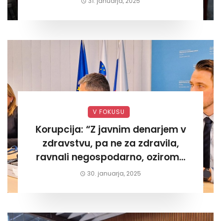
31. januarja, 2025
V FOKUSU
Korupcija: “Z javnim denarjem v
zdravstvu, pa ne za zdravila,
ravnali negospodarno, oziroma
za lastni žep. Tokrat na Žalskem«
30. januarja, 2025