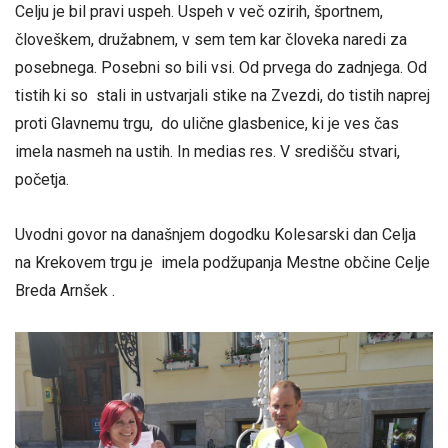
Celju je bil pravi uspeh. Uspeh v več ozirih, športnem,
človeškem, družabnem, v sem tem kar človeka naredi za
posebnega. Posebni so bili vsi. Od prvega do zadnjega. Od
tistih ki so stali in ustvarjali stike na Zvezdi, do tistih naprej
proti Glavnemu trgu, do ulične glasbenice, ki je ves čas
imela nasmeh na ustih. In medias res. V središču stvari,
početja.
Uvodni govor na današnjem dogodku Kolesarski dan Celja
na Krekovem trgu je imela podžupanja Mestne občine Celje
Breda Arnšek .