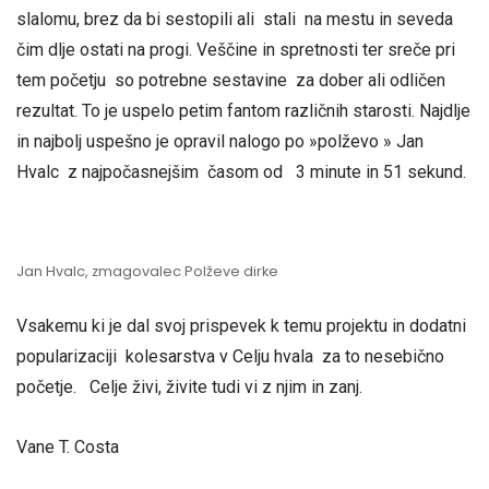
slalomu, brez da bi sestopili ali stali na mestu in seveda
čim dlje ostati na progi. Veščine in spretnosti ter sreče pri
tem početju so potrebne sestavine za dober ali odličen
rezultat. To je uspelo petim fantom različnih starosti. Najdlje
in najbolj uspešno je opravil nalogo po »polževo » Jan
Hvalc z najpočasnejšim časom od 3 minute in 51 sekund.
Jan Hvalc, zmagovalec Polževe dirke
Vsakemu ki je dal svoj prispevek k temu projektu in dodatni
popularizaciji kolesarstva v Celju hvala za to nesebično
početje. Celje živi, živite tudi vi z njim in zanj.
Vane T. Costa