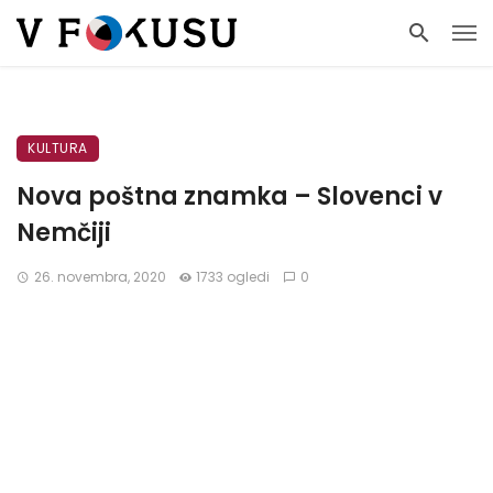
KULTURA
Nova poštna znamka – Slovenci v
Nemčiji
26. novembra, 2020
1733 ogledi
0