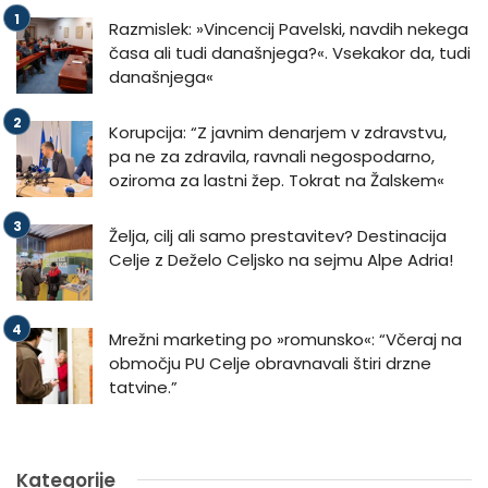
Razmislek: »Vincencij Pavelski, navdih nekega
časa ali tudi današnjega?«. Vsekakor da, tudi
današnjega«
Korupcija: “Z javnim denarjem v zdravstvu,
pa ne za zdravila, ravnali negospodarno,
oziroma za lastni žep. Tokrat na Žalskem«
Želja, cilj ali samo prestavitev? Destinacija
Celje z Deželo Celjsko na sejmu Alpe Adria!
Mrežni marketing po »romunsko«: “Včeraj na
območju PU Celje obravnavali štiri drzne
tatvine.”
Kategorije