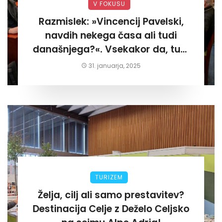
V FOKUSU
Razmislek: »Vincencij Pavelski,
navdih nekega časa ali tudi
današnjega?«. Vsekakor da, tudi
današnjega«
31. januarja, 2025
TURIZEM
Želja, cilj ali samo prestavitev?
Destinacija Celje z Deželo Celjsko