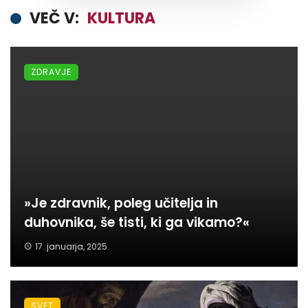
VEČ V:
KULTURA
ZDRAVJE
»Je zdravnik, poleg učitelja in
duhovnika, še tisti, ki ga vikamo?«
17. januarja, 2025
SVET