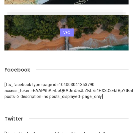
VEČ
Facebook
[fts_facebook type=page id=104003041353790
access_token=EAAP9hArvboQBAJmUeJbZBL7s4HX3D2EkfBpYtBn
posts=3 description=no posts_displayed=page_only]
Twitter