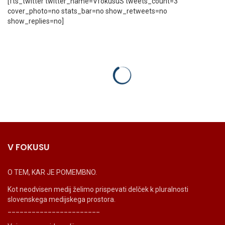
[fts_twitter twitter_name=VfokusuS tweets_count=3
cover_photo=no stats_bar=no show_retweets=no
show_replies=no]
V FOKUSU
O TEM, KAR JE POMEMBNO.
Kot neodvisen medij želimo prispevati delček k pluralnosti
slovenskega medijskega prostora.
_______________________