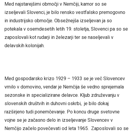
Med najstarejšimi območji v Nemčiji, kamor so se
izseljevali Slovenci, je bilo rensko vestfalsko premogovno
in industrijsko območje. Obsežnejša izseljevan ja so
potekala v osemdesetih letih 19. stoletja, Slovenci pa so se
zaposlovali kot rudarji in železarji ter se naseljevali v
delavskih kolonijah.
Med gospodarsko krizo 1929 – 1933 se je več Slovencev
vrnilo v domovino, vendar je Nemčija še vedno sprejemala
sezonske in specializirane delavce. Kljub združevanju v
slovenskih društvih in duhovni oskrbi, je bilo dokaj
razširjeno tudi ponemčevanje. Po koncu druge svetovne
vojne se je začasno delo in izseljevanje Slovencev v
Nemčijo začelo povečevati od leta 1965. Zaposlovali so se