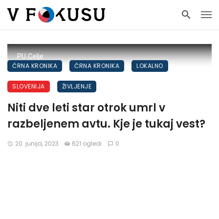
PU Celje
ČRNA KRONIKA
ČRNA KRONIKA
LOKALNO
SLOVENIJA
ŽIVLJENJE
Niti dve leti star otrok umrl v
razbeljenem avtu. Kje je tukaj vest?
20. junija, 2023
621 ogledi
0