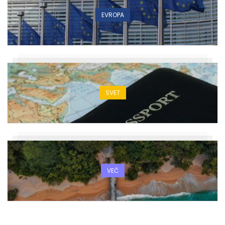
EVROPA
SVET
VEČ