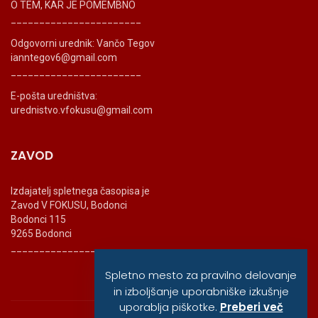
O TEM, KAR JE POMEMBNO
_______________________
Odgovorni urednik: Vančo Tegov
ianntegov6@gmail.com
_______________________
E-pošta uredništva:
urednistvo.vfokusu@gmail.com
ZAVOD
Izdajatelj spletnega časopisa je
Zavod V FOKUSU, Bodonci
Bodonci 115
9265 Bodonci
_______________________
Spletno mesto za pravilno delovanje
in izboljšanje uporabniške izkušnje
uporablja piškotke.
Preberi več