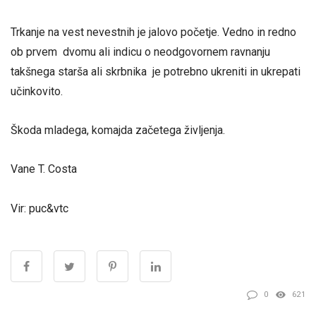
Trkanje na vest nevestnih je jalovo početje. Vedno in redno
ob prvem dvomu ali indicu o neodgovornem ravnanju
takšnega starša ali skrbnika je potrebno ukreniti in ukrepati
učinkovito.
Škoda mladega, komajda začetega življenja.
Vane T. Costa
Vir: puc&vtc
0
621