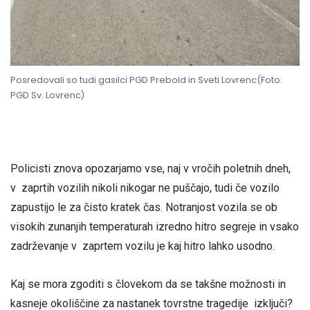
Posredovali so tudi gasilci PGD Prebold in Sveti Lovrenc(Foto:
PGD Sv. Lovrenc)
Policisti znova opozarjamo vse, naj v vročih poletnih dneh,
v zaprtih vozilih nikoli nikogar ne puščajo, tudi če vozilo
zapustijo le za čisto kratek čas. Notranjost vozila se ob
visokih zunanjih temperaturah izredno hitro segreje in vsako
zadrževanje v zaprtem vozilu je kaj hitro lahko usodno.
Kaj se mora zgoditi s človekom da se takšne možnosti in
kasneje okoliščine za nastanek tovrstne tragedije izključi?