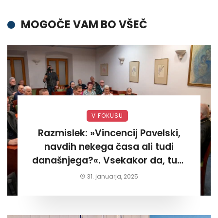
MOGOČE VAM BO VŠEČ
V FOKUSU
Razmislek: »Vincencij Pavelski,
navdih nekega časa ali tudi
današnjega?«. Vsekakor da, tudi
današnjega«
31. januarja, 2025