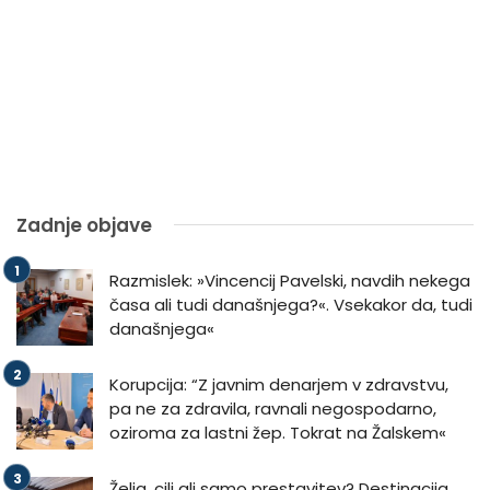
Zadnje objave
Razmislek: »Vincencij Pavelski, navdih nekega
časa ali tudi današnjega?«. Vsekakor da, tudi
današnjega«
Korupcija: “Z javnim denarjem v zdravstvu,
pa ne za zdravila, ravnali negospodarno,
oziroma za lastni žep. Tokrat na Žalskem«
Želja, cilj ali samo prestavitev? Destinacija