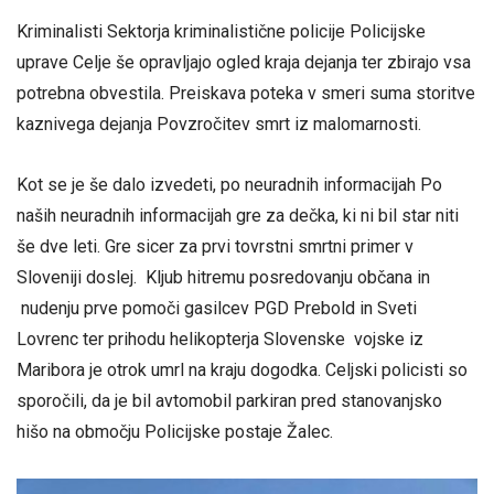
Kriminalisti Sektorja kriminalistične policije Policijske
uprave Celje še opravljajo ogled kraja dejanja ter zbirajo vsa
potrebna obvestila. Preiskava poteka v smeri suma storitve
kaznivega dejanja Povzročitev smrt iz malomarnosti.
Kot se je še dalo izvedeti, po neuradnih informacijah Po
naših neuradnih informacijah gre za dečka, ki ni bil star niti
še dve leti. Gre sicer za prvi tovrstni smrtni primer v
Sloveniji doslej. Kljub hitremu posredovanju občana in
nudenju prve pomoči gasilcev PGD Prebold in Sveti
Lovrenc ter prihodu helikopterja Slovenske vojske iz
Maribora je otrok umrl na kraju dogodka. Celjski policisti so
sporočili, da je bil avtomobil parkiran pred stanovanjsko
hišo na območju Policijske postaje Žalec.