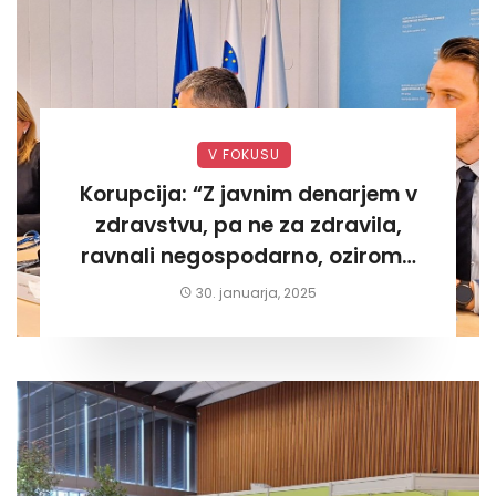
V FOKUSU
Korupcija: “Z javnim denarjem v
zdravstvu, pa ne za zdravila,
ravnali negospodarno, oziroma
za lastni žep. Tokrat na Žalskem«
30. januarja, 2025