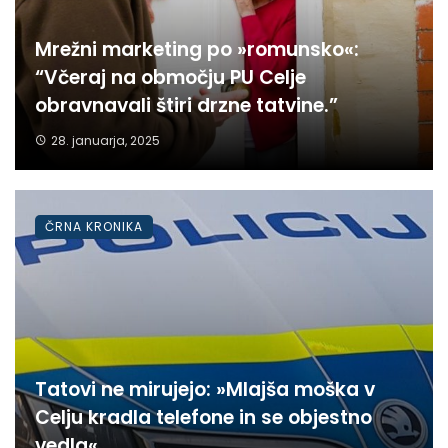
Mrežni marketing po »romunsko«:
“Včeraj na območju PU Celje
obravnavali štiri drzne tatvine.”
28. januarja, 2025
ČRNA KRONIKA
Tatovi ne mirujejo: »Mlajša moška v
Celju kradla telefone in se objestno
vedla«