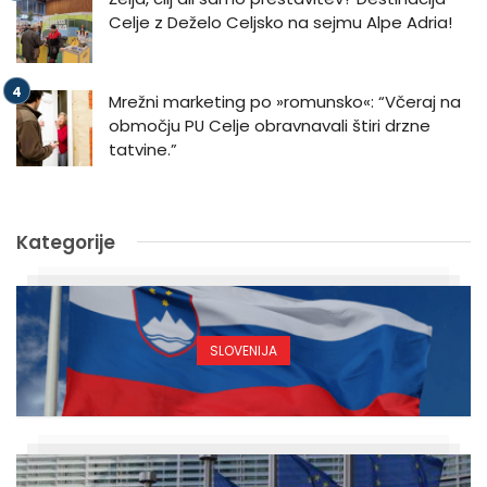
Celje z Deželo Celjsko na sejmu Alpe Adria!
Mrežni marketing po »romunsko«: “Včeraj na
območju PU Celje obravnavali štiri drzne
tatvine.”
Kategorije
SLOVENIJA