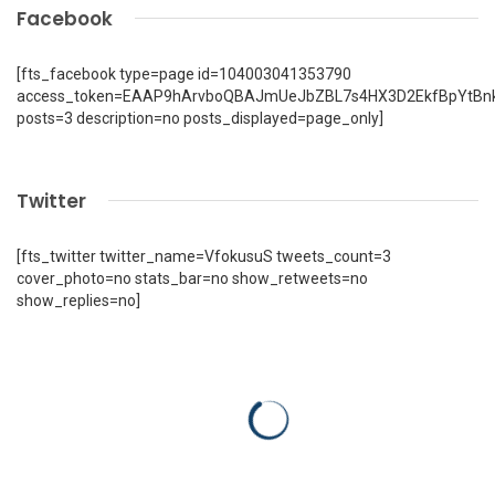
Facebook
[fts_facebook type=page id=104003041353790
access_token=EAAP9hArvboQBAJmUeJbZBL7s4HX3D2EkfBpYtBn
posts=3 description=no posts_displayed=page_only]
Twitter
[fts_twitter twitter_name=VfokusuS tweets_count=3
cover_photo=no stats_bar=no show_retweets=no
show_replies=no]