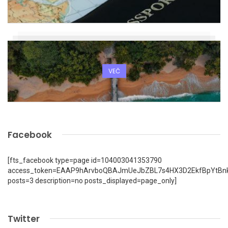
VEČ
Facebook
[fts_facebook type=page id=104003041353790
access_token=EAAP9hArvboQBAJmUeJbZBL7s4HX3D2EkfBpYtBn
posts=3 description=no posts_displayed=page_only]
Twitter