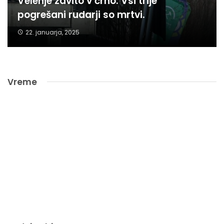
Velenje zavito v črno. Vsi trije
pogrešani rudarji so mrtvi.
22. januarja, 2025
Vreme