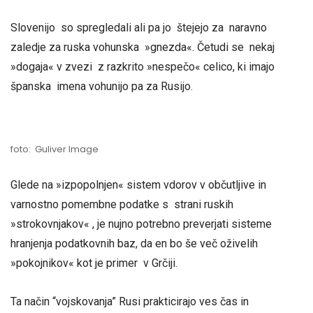
Slovenijo so spregledali ali pa jo štejejo za naravno
zaledje za ruska vohunska »gnezda«. Četudi se nekaj
»dogaja« v zvezi z razkrito »nespečo« celico, ki imajo
španska imena vohunijo pa za Rusijo.
foto: Guliver Image
Glede na »izpopolnjen« sistem vdorov v občutljive in
varnostno pomembne podatke s strani ruskih
»strokovnjakov« , je nujno potrebno preverjati sisteme
hranjenja podatkovnih baz, da en bo še več oživelih
»pokojnikov« kot je primer v Grčiji.
Ta način “vojskovanja” Rusi prakticirajo ves čas in