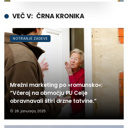
VEČ V:
ČRNA KRONIKA
NOTRANJE ZADEVE
Mrežni marketing po »romunsko«:
“Včeraj na območju PU Celje
obravnavali štiri drzne tatvine.”
28. januarja, 2025