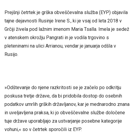
Prejšnji četrtek je grška obveščevalna služba (EYP) objavila
tajne dejavnosti Rusinje Irene S., ki je vsaj od leta 2018 v
Grčiji živela pod lažnim imenom Maria Tsalla. Imela je sedež
v atenskem okrožju Pangrati in je vodila trgovino s
pleteninami na ulici Arrianou, vendar je januarja odšla v
Rusijo.
»Odštevanje do njene razkritosti se je začelo po odkritju
poskusa tretje države, da bi pridobila dostop do osebnih
podatkov umrlih grških državljanov, kar je mednarodno znana
in uveljavljena praksa, ki jo obveščevalne službe določene
tuje države uporabljajo za ustvarjanje posebne kategorije
vohuni,« so v četrtek sporočili iz EYP.