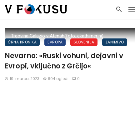
Trgovina Galazio v Atenah(foto: ekathimerini)
ČRNA KRONIKA
EVROPA
SLOVENIJA
ZANIMIVO
Nevarno: «Ruski vohuni, dejavni v
Evropi, vključno z Grčijo«
19. marca, 2023
604 ogledi
0