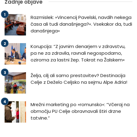
Zadnje objave
Razmislek: »Vincencij Pavelski, navdih nekega
časa ali tudi današnjega?«. Vsekakor da, tudi
današnjega«
Korupcija: “Z javnim denarjem v zdravstvu,
pa ne za zdravila, ravnali negospodarno,
oziroma za lastni žep. Tokrat na Žalskem«
Želja, cilj ali samo prestavitev? Destinacija
Celje z Deželo Celjsko na sejmu Alpe Adria!
Mrežni marketing po »romunsko«: “Včeraj na
območju PU Celje obravnavali štiri drzne
tatvine.”