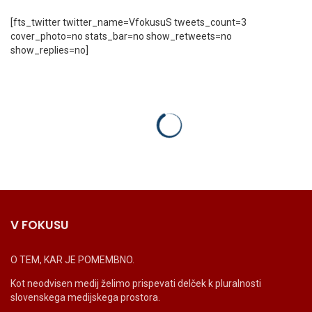
[fts_twitter twitter_name=VfokusuS tweets_count=3
cover_photo=no stats_bar=no show_retweets=no
show_replies=no]
V FOKUSU
O TEM, KAR JE POMEMBNO.
Kot neodvisen medij želimo prispevati delček k pluralnosti
slovenskega medijskega prostora.
_______________________