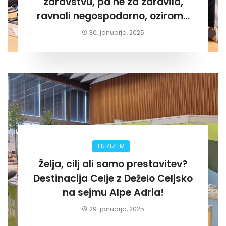
zdravstvu, pa ne za zdravila,
ravnali negospodarno, oziroma
za lastni žep. Tokrat na Žalskem«
30. januarja, 2025
TURIZEM
Želja, cilj ali samo prestavitev?
Destinacija Celje z Deželo Celjsko
na sejmu Alpe Adria!
29. januarja, 2025