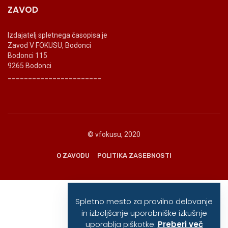
ZAVOD
Izdajatelj spletnega časopisa je
Zavod V FOKUSU, Bodonci
Bodonci 115
9265 Bodonci
_______________________
© vfokusu, 2020
O ZAVODU
POLITIKA ZASEBNOSTI
Spletno mesto za pravilno delovanje
in izboljšanje uporabniške izkušnje
uporablja piškotke.
Preberi več