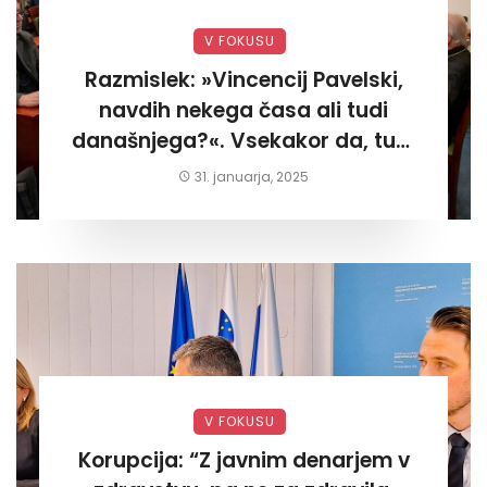
V FOKUSU
Razmislek: »Vincencij Pavelski,
navdih nekega časa ali tudi
današnjega?«. Vsekakor da, tudi
današnjega«
31. januarja, 2025
V FOKUSU
Korupcija: “Z javnim denarjem v