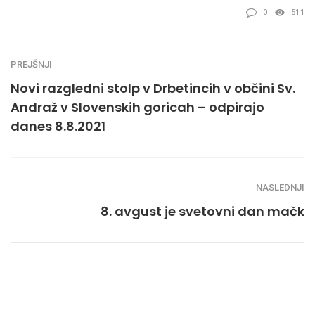
0
511
PREJŠNJI
Novi razgledni stolp v Drbetincih v občini Sv.
Andraž v Slovenskih goricah – odpirajo
danes 8.8.2021
NASLEDNJI
8. avgust je svetovni dan mačk