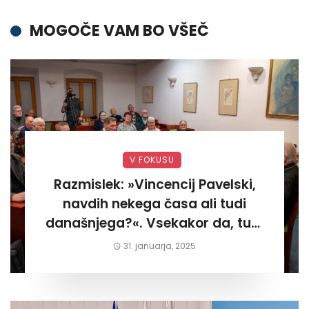
MOGOČE VAM BO VŠEČ
V FOKUSU
Razmislek: »Vincencij Pavelski,
navdih nekega časa ali tudi
današnjega?«. Vsekakor da, tudi
današnjega«
31. januarja, 2025