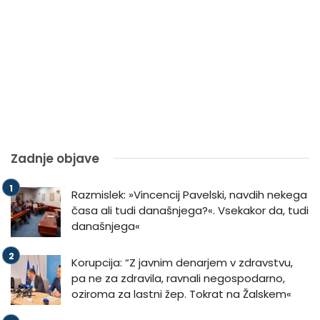
Zadnje objave
Razmislek: »Vincencij Pavelski, navdih nekega
časa ali tudi današnjega?«. Vsekakor da, tudi
današnjega«
Korupcija: “Z javnim denarjem v zdravstvu,
pa ne za zdravila, ravnali negospodarno,
oziroma za lastni žep. Tokrat na Žalskem«