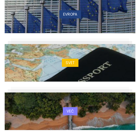
EVROPA
SVET
VEČ