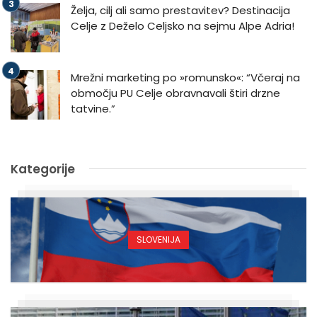
Želja, cilj ali samo prestavitev? Destinacija
Celje z Deželo Celjsko na sejmu Alpe Adria!
Mrežni marketing po »romunsko«: “Včeraj na
območju PU Celje obravnavali štiri drzne
tatvine.”
Kategorije
SLOVENIJA