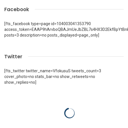
Facebook
[fts_facebook type=page id=104003041353790
access_token=EAAP9hArvboQBAJmUeJbZBL7s4HX3D2EkfBpYtBn
posts=3 description=no posts_displayed=page_only]
Twitter
[fts_twitter twitter_name=VfokusuS tweets_count=3
cover_photo=no stats_bar=no show_retweets=no
show_replies=no]