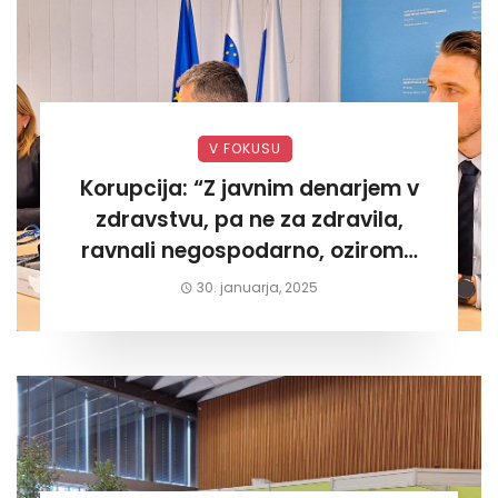
V FOKUSU
Korupcija: “Z javnim denarjem v
zdravstvu, pa ne za zdravila,
ravnali negospodarno, oziroma
za lastni žep. Tokrat na Žalskem«
30. januarja, 2025