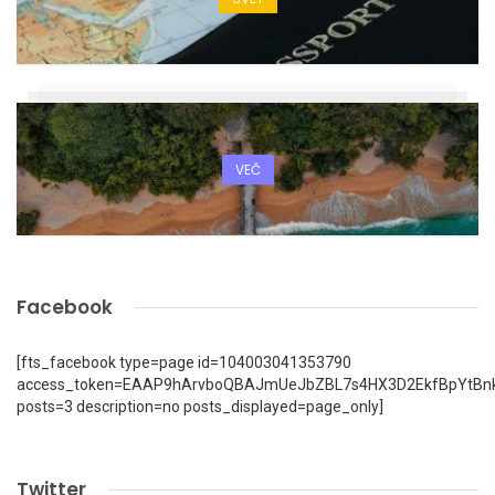
VEČ
Facebook
[fts_facebook type=page id=104003041353790
access_token=EAAP9hArvboQBAJmUeJbZBL7s4HX3D2EkfBpYtBn
posts=3 description=no posts_displayed=page_only]
Twitter