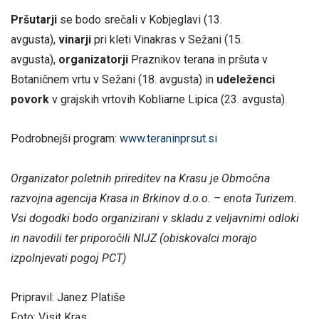
Pršutarji
se bodo srečali v Kobjeglavi (13.
avgusta),
vinarji
pri kleti Vinakras v Sežani (15.
avgusta),
organizatorji
Praznikov terana in pršuta v
Botaničnem vrtu v Sežani (18. avgusta) in
udeleženci
povork
v grajskih vrtovih Kobliarne Lipica (23. avgusta).
Podrobnejši program:
www.teraninprsut.si
Organizator poletnih prireditev na Krasu je Območna
razvojna agencija Krasa in Brkinov d.o.o. – enota Turizem.
Vsi dogodki bodo organizirani v skladu z veljavnimi odloki
in navodili ter priporočili NIJZ (obiskovalci morajo
izpolnjevati pogoj PCT)
Pripravil: Janez Platiše
Foto: Visit Kras