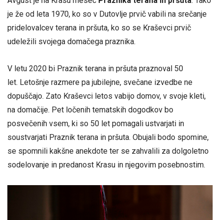
Avgust je na Krasu mesec
Praznika terana in pršuta
. Tako
je že od leta 1970, ko so v Dutovlje prvič vabili na srečanje
pridelovalcev terana in pršuta, ko so se Kraševci prvič
udeležili svojega domačega praznika.
V letu 2020 bi Praznik terana in pršuta praznoval 50
let. Letošnje razmere pa jubilejne, svečane izvedbe ne
dopuščajo. Zato Kraševci letos vabijo domov, v svoje kleti,
na domačije. Pet ločenih tematskih dogodkov bo
posvečenih vsem, ki so 50 let pomagali ustvarjati in
soustvarjati Praznik terana in pršuta. Obujali bodo spomine,
se spomnili kakšne anekdote ter se zahvalili za dolgoletno
sodelovanje in predanost Krasu in njegovim posebnostim.