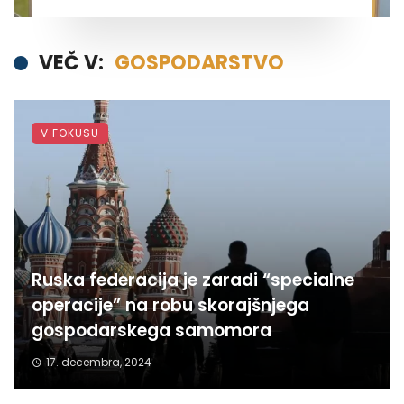
VEČ V:
GOSPODARSTVO
V FOKUSU
Ruska federacija je zaradi “specialne
operacije” na robu skorajšnjega
gospodarskega samomora
17. decembra, 2024