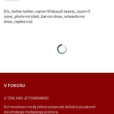
[fts_twitter twitter_name=VfokusuS tweets_count=3
cover_photo=no stats_bar=no show_retweets=no
show_replies=no]
V FOKUSU
O TEM, KAR JE POMEMBNO.
Kot neodvisen medij želimo prispevati delček k pluralnosti
slovenskega medijskega prostora.