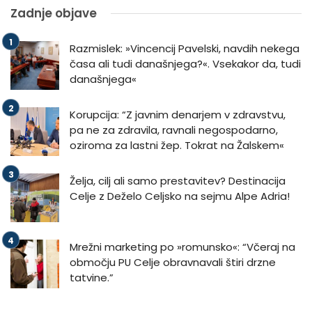
Zadnje objave
Razmislek: »Vincencij Pavelski, navdih nekega
časa ali tudi današnjega?«. Vsekakor da, tudi
današnjega«
Korupcija: “Z javnim denarjem v zdravstvu,
pa ne za zdravila, ravnali negospodarno,
oziroma za lastni žep. Tokrat na Žalskem«
Želja, cilj ali samo prestavitev? Destinacija
Celje z Deželo Celjsko na sejmu Alpe Adria!
Mrežni marketing po »romunsko«: “Včeraj na
območju PU Celje obravnavali štiri drzne
tatvine.”