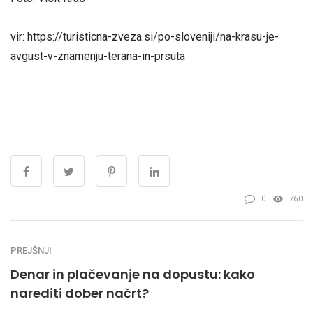
vir: https://turisticna-zveza.si/po-sloveniji/na-krasu-je-
avgust-v-znamenju-terana-in-prsuta
0
760
PREJŠNJI
Denar in plačevanje na dopustu: kako
narediti dober načrt?