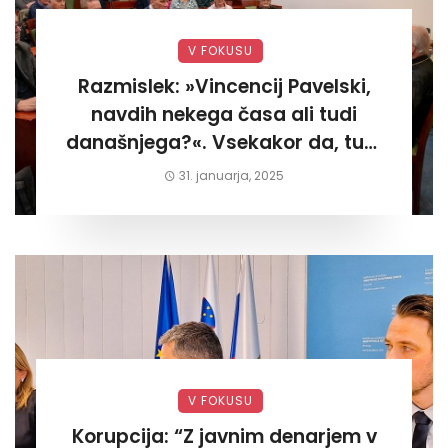
V FOKUSU
Razmislek: »Vincencij Pavelski,
navdih nekega časa ali tudi
današnjega?«. Vsekakor da, tudi
današnjega«
31. januarja, 2025
V FOKUSU
Korupcija: “Z javnim denarjem v