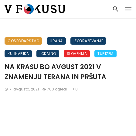
GOSPODARSTVO
HRANA
IZOBRAŽEVANJE
KULINARIKA
LOKALNO
SLOVENIJA
TURIZEM
NA KRASU BO AVGUST 2021 V
ZNAMENJU TERANA IN PRŠUTA
7. avgusta, 2021
760 ogledi
0