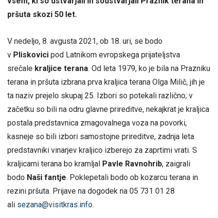
vsem, ki so ustvarjali in soustvarjali Praznik terana in
pršuta skozi 50 let.
V nedeljo, 8. avgusta 2021, ob 18. uri, se bodo
v
Pliskovici
pod Latnikom evropskega prijateljstva
srečale
kraljice terana
. Od leta 1979, ko je bila na Prazniku
terana in pršuta izbrana prva kraljica terana Olga Milič, jih je
ta naziv prejelo skupaj 25. Izbori so potekali različno; v
začetku so bili na odru glavne prireditve, nekajkrat je kraljica
postala predstavnica zmagovalnega voza na povorki,
kasneje so bili izbori samostojne prireditve, zadnja leta
predstavniki vinarjev kraljico izberejo za zaprtimi vrati. S
kraljicami terana bo kramljal
Pavle Ravnohrib
, zaigrali
bodo
Naši fantje
. Poklepetali bodo ob kozarcu terana in
rezini pršuta. Prijave na dogodek na 05 731 01 28
ali
sezana@visitkras.info
.