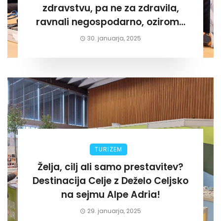
zdravstvu, pa ne za zdravila,
ravnali negospodarno, oziroma
za lastni žep. Tokrat na Žalskem«
30. januarja, 2025
TURIZEM
Želja, cilj ali samo prestavitev?
Destinacija Celje z Deželo Celjsko
na sejmu Alpe Adria!
29. januarja, 2025