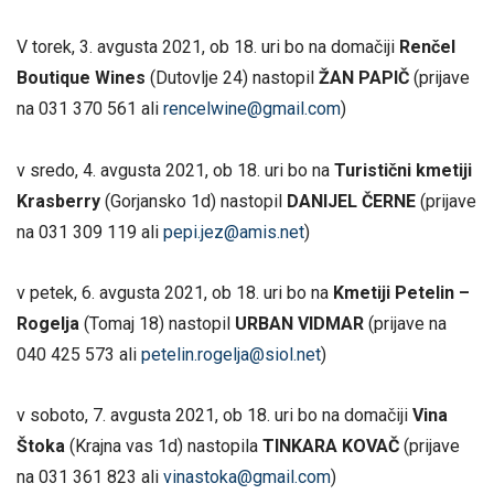
V torek, 3. avgusta 2021, ob 18. uri bo na domačiji
Renčel
Boutique Wines
(Dutovlje 24) nastopil
ŽAN PAPIČ
(prijave
na 031 370 561 ali
rencelwine@gmail.com
)
v sredo, 4. avgusta 2021, ob 18. uri bo na
Turistični kmetiji
Krasberry
(Gorjansko 1d) nastopil
DANIJEL ČERNE
(prijave
na 031 309 119 ali
pepi.jez@amis.net
)
v petek, 6. avgusta 2021, ob 18. uri bo na
Kmetiji Petelin –
Rogelja
(Tomaj 18) nastopil
URBAN VIDMAR
(prijave na
040 425 573 ali
petelin.rogelja@siol.net
)
v soboto, 7. avgusta 2021, ob 18. uri bo na domačiji
Vina
Štoka
(Krajna vas 1d) nastopila
TINKARA KOVAČ
(prijave
na 031 361 823 ali
vinastoka@gmail.com
)