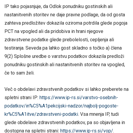
IP tako pojasnjuje, da Odlok ponudniku gostinskih ali
nastanitvenih storitev ne daje pravne podlage, da od gosta
zahteva predložitev dokazila oziroma potrdila glede pogoja
PCT na vpogled ali da pridobiva in hrani njegove
zdravstvene podatke glede prebolelosti, cepljenja ali
testiranja. Seveda pa lahko gost skladno s točko a) člena
9(2) Splošne uredbe o varstvu podatkov dokazila predloži
ponudniku gostinskih ali nastanitvenih storitev na vpogled,
če to sam želi.
Več o obdelavi zdravstvenih podatkov si lahko preberete na
spletni strani IP:
https://www.ip-rs.si/varstvo-osebnih-
podatkov/in%C5%A1pekcijski-nadzor/najbolj-pogoste-
kr%C5%A1itve/zdravstveni-podatki
. Vsa mnenja IP, tudi
glede obdelave zdravstvenih podatkov, pa so objavljena in
dostopna na spletni strani:
https://www.ip-rs.si/vop/
.