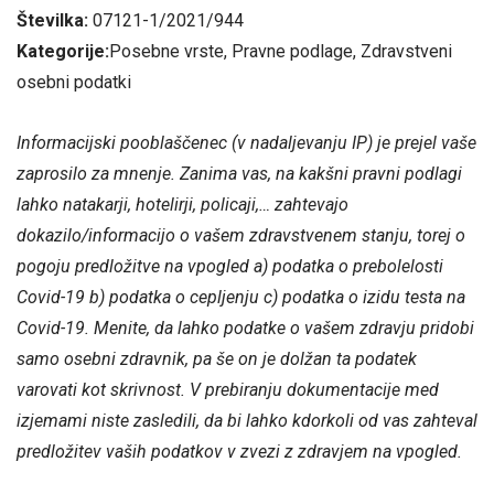
Številka:
07121-1/2021/944
Kategorije:
Posebne vrste, Pravne podlage, Zdravstveni
osebni podatki
Informacijski pooblaščenec (v nadaljevanju IP) je prejel vaše
zaprosilo za mnenje. Zanima vas, na kakšni pravni podlagi
lahko natakarji, hotelirji, policaji,… zahtevajo
dokazilo/informacijo o vašem zdravstvenem stanju, torej o
pogoju predložitve na vpogled a) podatka o prebolelosti
Covid-19 b) podatka o cepljenju c) podatka o izidu testa na
Covid-19. Menite, da lahko podatke o vašem zdravju pridobi
samo osebni zdravnik, pa še on je dolžan ta podatek
varovati kot skrivnost. V prebiranju dokumentacije med
izjemami niste zasledili, da bi lahko kdorkoli od vas zahteval
predložitev vaših podatkov v zvezi z zdravjem na vpogled.