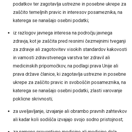
podatkov ter zagotavlja ustrezne in posebne ukrepe za
zaščito temeljnih pravic in interesov posameznika, na
katerega se nanašajo osebni podatki;
iz razlogov javnega interesa na področju javnega
zdravja, kot je zaščita pred resnimi čezmejnimi tveganji
za zdravje ali zagotovitev visokih standardov kakovosti
in varnosti zdravstvenega varstva ter zdravil ali
medicinskih pripomočkov, na podlagi prava Unije ali
prava države članice, ki zagotavlja ustrezne in posebne
ukrepe za zaščito pravic in svoboščin posameznika, na
katerega se nanašajo osebni podatki, zlasti varovanje
poklicne skrivnosti;
za uveljavljanje, izvajanje ali obrambo pravnih zahtevkov
ali kadar koli sodišča izvajajo svojo sodno pristojnost;
za namene preventivne medicine ali medicine dela,