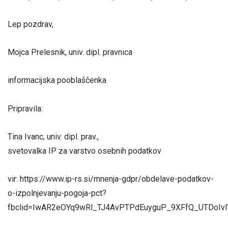
Lep pozdrav,
Mojca Prelesnik, univ. dipl. pravnica
informacijska pooblaščenka
Pripravila:
Tina Ivanc, univ. dipl. prav.,
svetovalka IP za varstvo osebnih podatkov
vir: https://www.ip-rs.si/mnenja-gdpr/obdelave-podatkov-
o-izpolnjevanju-pogoja-pct?
fbclid=IwAR2eOYq9wRl_TJ4AvPTPdEuyguP_9XFfQ_UTDoIv