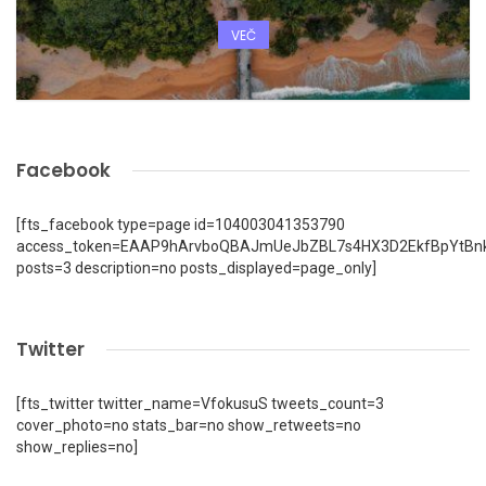
VEČ
Facebook
[fts_facebook type=page id=104003041353790
access_token=EAAP9hArvboQBAJmUeJbZBL7s4HX3D2EkfBpYtBn
posts=3 description=no posts_displayed=page_only]
Twitter
[fts_twitter twitter_name=VfokusuS tweets_count=3
cover_photo=no stats_bar=no show_retweets=no
show_replies=no]