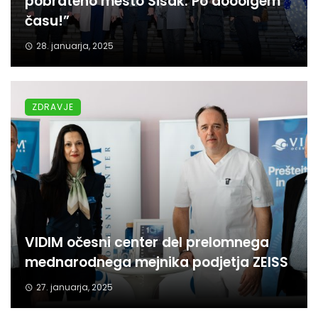
pobrateno mesto Sisak. Po dooolgem
času!”
28. januarja, 2025
ZDRAVJE
VIDIM očesni center del prelomnega
mednarodnega mejnika podjetja ZEISS
27. januarja, 2025