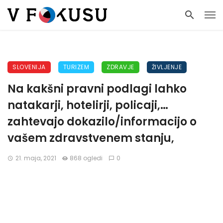
SLOVENIJA
TURIZEM
ZDRAVJE
ŽIVLJENJE
Na kakšni pravni podlagi lahko
natakarji, hotelirji, policaji,…
zahtevajo dokazilo/informacijo o
vašem zdravstvenem stanju,
21. maja, 2021
868 ogledi
0