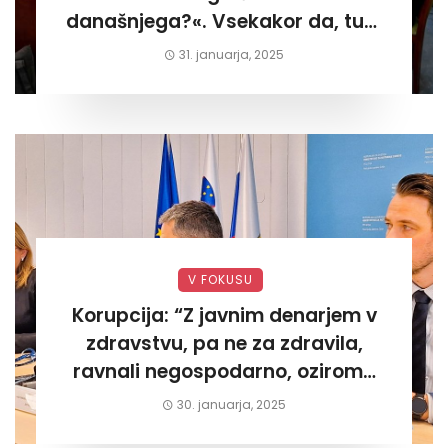
današnjega?«. Vsekakor da, tudi
današnjega«
31. januarja, 2025
V FOKUSU
Korupcija: “Z javnim denarjem v
zdravstvu, pa ne za zdravila,
ravnali negospodarno, oziroma
za lastni žep. Tokrat na Žalskem«
30. januarja, 2025