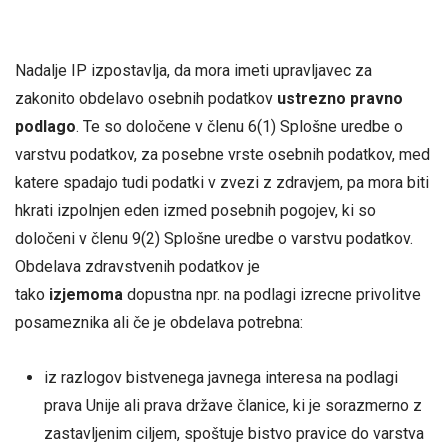
Nadalje IP izpostavlja, da mora imeti upravljavec za
zakonito obdelavo osebnih podatkov
ustrezno pravno
podlago
. Te so določene v členu 6(1) Splošne uredbe o
varstvu podatkov, za posebne vrste osebnih podatkov, med
katere spadajo tudi podatki v zvezi z zdravjem, pa mora biti
hkrati izpolnjen eden izmed posebnih pogojev, ki so
določeni v členu 9(2) Splošne uredbe o varstvu podatkov.
Obdelava zdravstvenih podatkov je
tako
izjemoma
dopustna npr. na podlagi izrecne privolitve
posameznika ali če je obdelava potrebna:
iz razlogov bistvenega javnega interesa na podlagi
prava Unije ali prava države članice, ki je sorazmerno z
zastavljenim ciljem, spoštuje bistvo pravice do varstva