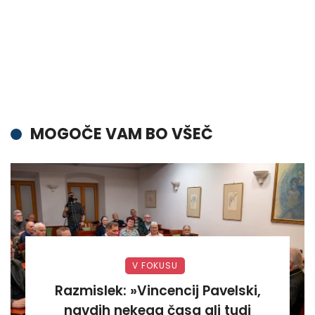
MOGOČE VAM BO VŠEČ
V FOKUSU
Razmislek: »Vincencij Pavelski,
navdih nekega časa ali tudi