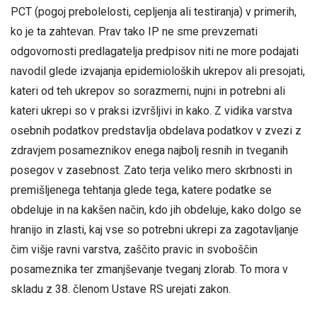
PCT (pogoj prebolelosti, cepljenja ali testiranja) v primerih,
ko je ta zahtevan. Prav tako IP ne sme prevzemati
odgovornosti predlagatelja predpisov niti ne more podajati
navodil glede izvajanja epidemioloških ukrepov ali presojati,
kateri od teh ukrepov so sorazmerni, nujni in potrebni ali
kateri ukrepi so v praksi izvršljivi in kako. Z vidika varstva
osebnih podatkov predstavlja obdelava podatkov v zvezi z
zdravjem posameznikov enega najbolj resnih in tveganih
posegov v zasebnost. Zato terja veliko mero skrbnosti in
premišljenega tehtanja glede tega, katere podatke se
obdeluje in na kakšen način, kdo jih obdeluje, kako dolgo se
hranijo in zlasti, kaj vse so potrebni ukrepi za zagotavljanje
čim višje ravni varstva, zaščito pravic in svoboščin
posameznika ter zmanjševanje tveganj zlorab. To mora v
skladu z 38. členom Ustave RS urejati zakon.