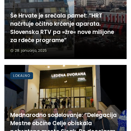
Še Hrvate je srečala pamet: “HRT
načrtuje očitno krčenje aparata.
Slovenska RTV pa »žre« nove milijone
za rdeče programe”
28. januarja, 2025
LOKALNO
Mednarodno sodelovanje: “Delegacija
Mestne občine Celje obiskala