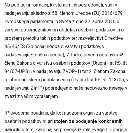
Na podlagi informacij, ki ste nam jih posredovali, vam v
nadaljevanju skladno z 58. členom Uredbe (EU) 2016/679
Evropskega parlamenta in Sveta z dne 27. aprila 2016 o
varstvu posameznikov pri obdelavi osebnih podatkov in o
prostem pretoku takih podatkov ter razveljavitvi Direktive
95/46/ES (Splošna uredba o varstvu podatkov, v
nadaljevanju Splošna uredba), 7. točko prvega odstavka 49.
člena Zakona o varstvu osebnih podatkov (Uradni list RS, št.
94/07-UPB1, v nadaljevanju ZVOP-1) ter 2. členom Zakona
o informacijskem pooblaščencu (Uradni list RS, št. 113/05, v
nadaljevanju ZInfP) posredujemo naše neobvezno mnenje v
zvezi z vašim vprašanjem.
IP uvodoma poudarja, da kot nadzorni organ za varstvo
osebnih podatkov ni
pristojen za podajanje konkretnih
navodil
o tem, kako naj se preverja izpolnjevanje t. i. pogoja