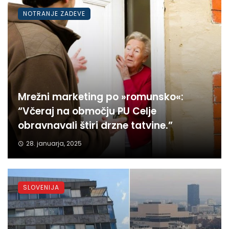
NOTRANJE ZADEVE
Mrežni marketing po »romunsko«:
“Včeraj na območju PU Celje
obravnavali štiri drzne tatvine.”
28. januarja, 2025
SLOVENIJA