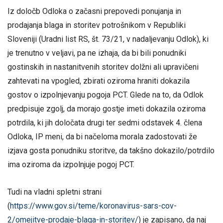
Iz določb Odloka o začasni prepovedi ponujanja in
prodajanja blaga in storitev potrošnikom v Republiki
Sloveniji (Uradni list RS, št. 73/21, v nadaljevanju Odlok), ki
je trenutno v veljavi, pa ne izhaja, da bi bili ponudniki
gostinskih in nastanitvenih storitev dolžni ali upravičeni
zahtevati na vpogled, zbirati oziroma hraniti dokazila
gostov o izpolnjevanju pogoja PCT. Glede na to, da Odlok
predpisuje zgolj, da morajo gostje imeti dokazila oziroma
potrdila, ki jih določata drugi ter sedmi odstavek 4. člena
Odloka, IP meni, da bi načeloma morala zadostovati že
izjava gosta ponudniku storitve, da takšno dokazilo/potrdilo
ima oziroma da izpolnjuje pogoj PCT.
Tudi na vladni spletni strani
(
https://www.gov.si/teme/koronavirus-sars-cov-
2/omejitve-prodaje-blaga-in-storitev/
) je zapisano, da naj