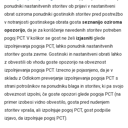
ponudniki nastanitvenih storitev ob prijavi v nastanitveni
obrat oziroma ponudniki gostinskih storitev pred postrežbo
v notranjosti gostinskega obrata gosta
seznanijo oziroma
opozorijo
, da je za koriščenje navedenih storitev potreben
pogoj PCT. V kolikor se gost ne želi
izjasniti
glede
izpolnjevanja pogoja PCT, lahko ponudnik nastanitvenih
storitev gosta zavrne. Gostinski in nastanitveni obrati lahko
z obvestili ob vhodu goste opozorijo na obveznost
izpolnjevanja pogoja PCT. Izrecno je pojasnjeno, da je v
skladu z Odlokom preverjanje izpolnjevanja pogoja PCT s
strani potrošnikov na ponudniku blaga in storitev, ki pa svojo
obveznost izpolni, če goste opozori glede pogoja PCT (na
primer izobesi vidno obvestilo, gosta pred nudenjem
storitev vpraša, ali izpolnjuje pogoj PCT, gost podpiše
izjavo, da izpolnjuje pogoj PCT).