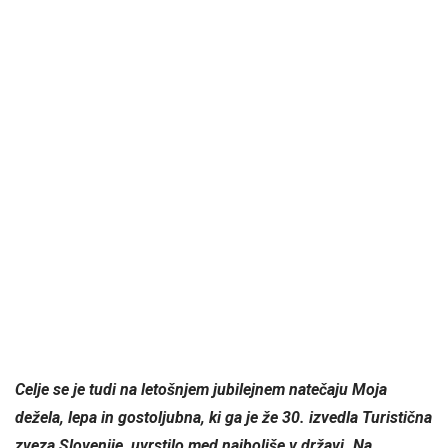
Celje se je tudi na letošnjem jubilejnem natečaju Moja
dežela, lepa in gostoljubna, ki ga je že 30. izvedla Turistična
zveza Slovenije, uvrstilo med najboljše v državi. Na