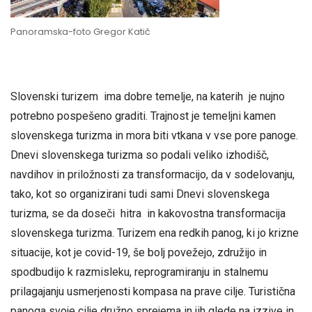
Panoramska-foto Gregor Katič
Slovenski turizem ima dobre temelje, na katerih je nujno
potrebno pospešeno graditi. Trajnost je temeljni kamen
slovenskega turizma in mora biti vtkana v vse pore panoge.
Dnevi slovenskega turizma so podali veliko izhodišč,
navdihov in priložnosti za transformacijo, da v sodelovanju,
tako, kot so organizirani tudi sami Dnevi slovenskega
turizma, se da doseči hitra in kakovostna transformacija
slovenskega turizma. Turizem ena redkih panog, ki jo krizne
situacije, kot je covid-19, še bolj povežejo, združijo in
spodbudijo k razmisleku, reprogramiranju in stalnemu
prilagajanju usmerjenosti kompasa na prave cilje. Turistična
panoga svoje cilje družno sprejema in jih glede na izzive in