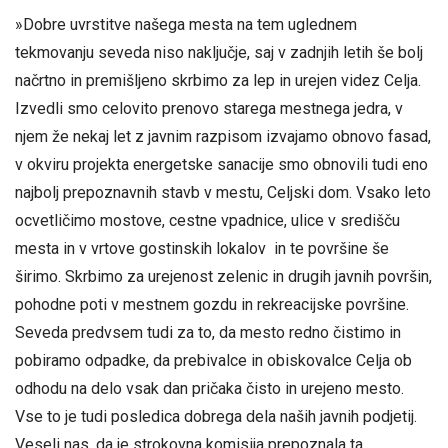
»Dobre uvrstitve našega mesta na tem uglednem
tekmovanju seveda niso naključje, saj v zadnjih letih še bolj
načrtno in premišljeno skrbimo za lep in urejen videz Celja.
Izvedli smo celovito prenovo starega mestnega jedra, v
njem že nekaj let z javnim razpisom izvajamo obnovo fasad,
v okviru projekta energetske sanacije smo obnovili tudi eno
najbolj prepoznavnih stavb v mestu, Celjski dom. Vsako leto
ocvetličimo mostove, cestne vpadnice, ulice v središču
mesta in v vrtove gostinskih lokalov in te površine še
širimo. Skrbimo za urejenost zelenic in drugih javnih površin,
pohodne poti v mestnem gozdu in rekreacijske površine.
Seveda predvsem tudi za to, da mesto redno čistimo in
pobiramo odpadke, da prebivalce in obiskovalce Celja ob
odhodu na delo vsak dan pričaka čisto in urejeno mesto.
Vse to je tudi posledica dobrega dela naših javnih podjetij.
Veseli nas, da je strokovna komisija prepoznala ta