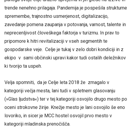
trende nenehno prilagaja. Pandemija je pospešila strukturne
spremembe, trajnostno usmerjenost, digitalizacijo,
zavedanje pomena zaupanja v potovanja, varnost, talente in
neprecenljivost človeškega faktorja v turizmu. In prav to
pripomore k hitri revitalizaciji v vseh segmentih te
gospodarske veje. Celje je tukaj v zelo dobri kondiciji in z
ekipo v sami občinski upravi kakor tudi ostalih deležnikov
ki tvorijo ta uspeh.
Velja spomniti, da je Celje leta 2018 že zmagalo v
kategoriji večja mesta, lani tudi v spletnem glasovanju
(»Glas ljudstva«) ter v tej kategoriji osvojilo drugo mesto po
oceni strokovne žirije. Knežje mesto je lani osvojilo še eno
lovoriko, in sicer je MCC hostel osvojil prvo mesto v
kategoriji mladinska prenočišča.