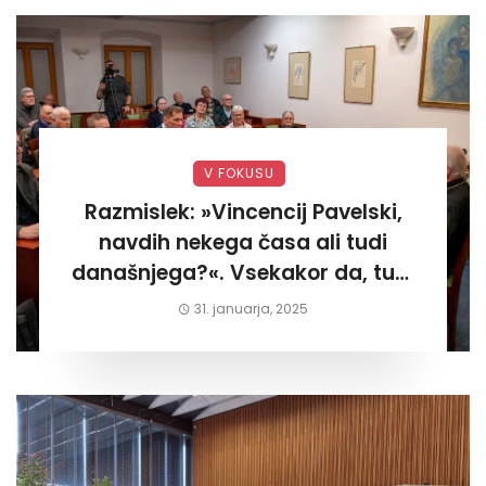
V FOKUSU
Razmislek: »Vincencij Pavelski,
navdih nekega časa ali tudi
današnjega?«. Vsekakor da, tudi
današnjega«
31. januarja, 2025