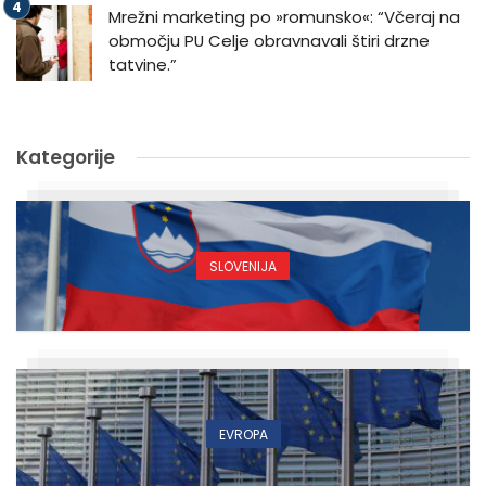
Mrežni marketing po »romunsko«: “Včeraj na
območju PU Celje obravnavali štiri drzne
tatvine.”
Kategorije
SLOVENIJA
EVROPA