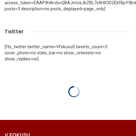
access_token=EAAP9hArvboQBAJmUeJbZBL7s4HX3D2EkfBpYtBn
posts=3 description=no posts_displayed=page_only]
Twitter
[fts_twitter twitter_name=VfokusuS tweets_count=3
cover_photo=no stats_bar=no show_retweets=no
show_replies=no]
V FOKUSU