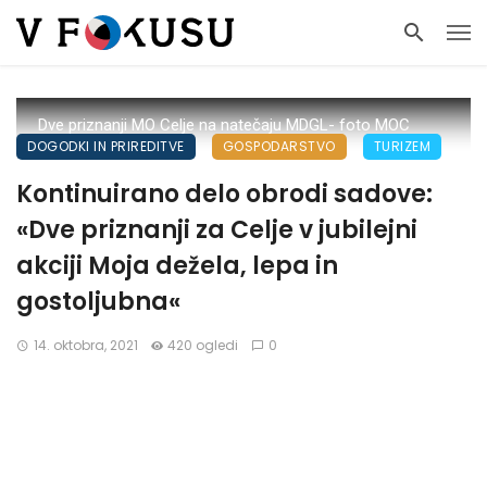
Dve priznanji MO Celje na natečaju MDGL- foto MOC
DOGODKI IN PRIREDITVE
GOSPODARSTVO
TURIZEM
Kontinuirano delo obrodi sadove:
«Dve priznanji za Celje v jubilejni
akciji Moja dežela, lepa in
gostoljubna«
14. oktobra, 2021
420 ogledi
0