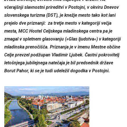
včerajšnji slavnostni prireditvi v Postojni, v okviru Dnevov
slovenskega turizma (DST), je knežje mesto tako kot lani
prejelo dve priznanji: za tretje mesto v kategoriji večja
mesta, MCC Hostel Celjskega mladinskega centra pa je
zmagal v spletnem glasovanju (»Glas ljudstva«) v kategoriji
mladinska prenočišča. Priznanja je v imenu Mestne občine
Celje prevzel podžupan Vladimir Ljubek. Častni pokrovitelj
letošnjega jubilejnega natečaja je bil predsednik države
Borut Pahor, ki se je tudi udeležil dogodka v Postojni.