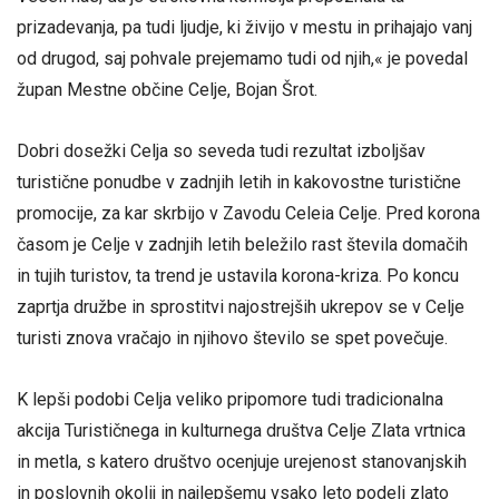
prizadevanja, pa tudi ljudje, ki živijo v mestu in prihajajo vanj
od drugod, saj pohvale prejemamo tudi od njih,« je povedal
župan Mestne občine Celje, Bojan Šrot.
Dobri dosežki Celja so seveda tudi rezultat izboljšav
turistične ponudbe v zadnjih letih in kakovostne turistične
promocije, za kar skrbijo v Zavodu Celeia Celje. Pred korona
časom je Celje v zadnjih letih beležilo rast števila domačih
in tujih turistov, ta trend je ustavila korona-kriza. Po koncu
zaprtja družbe in sprostitvi najostrejših ukrepov se v Celje
turisti znova vračajo in njihovo število se spet povečuje.
K lepši podobi Celja veliko pripomore tudi tradicionalna
akcija Turističnega in kulturnega društva Celje Zlata vrtnica
in metla, s katero društvo ocenjuje urejenost stanovanjskih
in poslovnih okolij in najlepšemu vsako leto podeli zlato