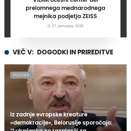
prelomnega mednarodnega
mejnika podjetja ZEISS
27. januarja, 2025
VEČ V:
DOGODKI IN PRIREDITVE
POLITIKA
Iz zadnje evropske kreature
»demokracije«, Belorusije sporočajo:
“Lukašenka so razglasili za