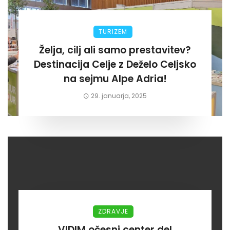
TURIZEM
Želja, cilj ali samo prestavitev?
Destinacija Celje z Deželo Celjsko
na sejmu Alpe Adria!
29. januarja, 2025
ZDRAVJE
VIDIM očesni center del