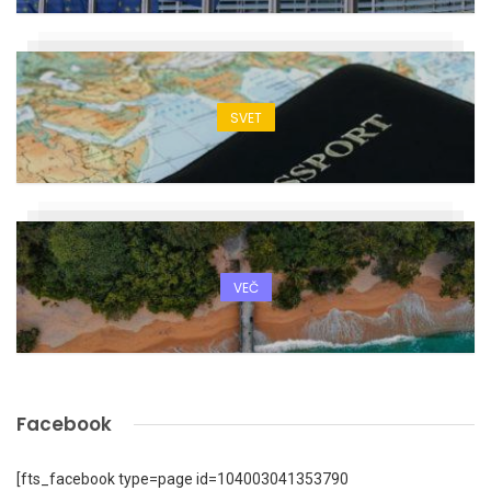
SVET
VEČ
Facebook
[fts_facebook type=page id=104003041353790