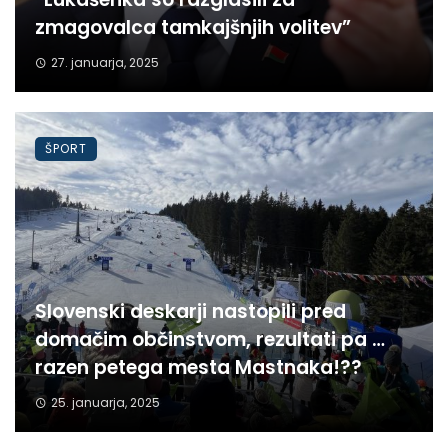
zmagovalca tamkajšnjih volitev”
27. januarja, 2025
ŠPORT
Slovenski deskarji nastopili pred
domačim občinstvom, rezultati pa …
razen petega mesta Mastnaka!??
25. januarja, 2025