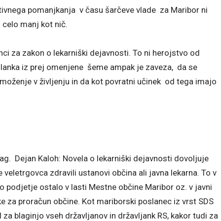
itivnega pomanjkanja v času šarčeve vlade za Maribor ni
 celo manj kot nič.
ci za zakon o lekarniški dejavnosti. To ni herojstvo od
slanka iz prej omenjene šeme ampak je zaveza, da se
moženje v življenju in da kot povratni učinek od tega imajo
g. Dejan Kaloh: Novela o lekarniški dejavnosti dovoljuje
 veletrgovca zdravili ustanovi občina ali javna lekarna. To v
odjetje ostalo v lasti Mestne občine Maribor oz. v javni
ke za proračun občine. Kot mariborski poslanec iz vrst SDS
a blaginjo vseh državljanov in državljank RS, kakor tudi za