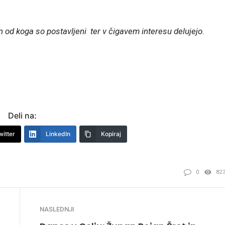
 in od koga so postavljeni ter v čigavem interesu delujejo.
Deli na:
witter
LinkedIn
Kopiraj
0
82
NASLEDNJI