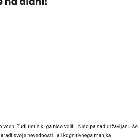
 na dlani!
vseh. Tudi tistih kI ga niso volili. Niso pa nad državljani, še
 zaradi svoje nevednosti ali kognitivnega manjka.