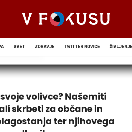
PA
SVET
ZDRAVJE
TWITTER NOVICE
ŽIVLJENJ
li
 svoje volivce? Našemiti
ali skrbeti za občane in
lagostanja ter njihovega