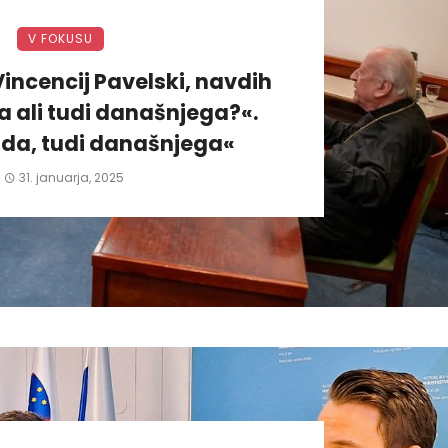
V FOKUSU
incencij Pavelski, navdih
 ali tudi današnjega?«.
da, tudi današnjega«
31. januarja, 2025