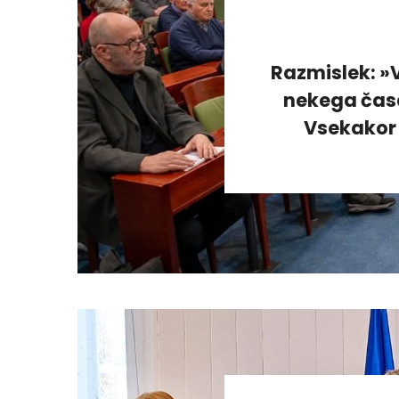
Razmislek: »V
nekega časa
Vsekakor 