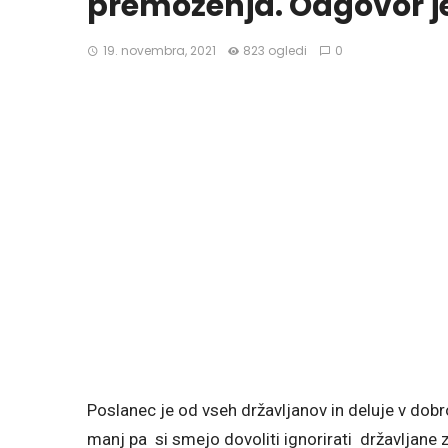
premoženja. Odgovor je
19. novembra, 2021
823 ogledi
0
Poslanec je od vseh državljanov in deluje v dobro 
manj pa si smejo dovoliti ignorirati državljane