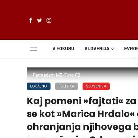
V FOKUSU
SLOVENIJA
EVRO
De
Farmadent MB-Foto FB
LOKALNO
POLITIKA
SLOVENIJA
Kaj pomeni »fajtati« za
se kot »Marica Hrdalo« 
ohranjanja njihovega b