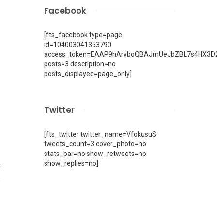
Facebook
[fts_facebook type=page
id=104003041353790
access_token=EAAP9hArvboQBAJmUeJbZBL7s4HX3D2
posts=3 description=no
posts_displayed=page_only]
Twitter
[fts_twitter twitter_name=VfokusuS
tweets_count=3 cover_photo=no
stats_bar=no show_retweets=no
show_replies=no]
3