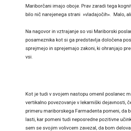
Mariborčani imajo oboje. Prav zaradi tega kogn
bilo nič narejenega strani »vladajočih«. Malo, ali
Na nagovor in vztrajanje so vsi Mariborski poslan
posameznika kot si ga predstavlja določena po
sprejmejo in sprejemajo zakoni, ki ohranjajo pre
vsi.
Kot je tudi v svojem nastopu omenil poslanec ma
vertikalno povezovanje v lekarniški dejavnosti, če
primeru mariborskega Farmadenta pomeni, da bo p
lasti, kar pomeni tudi neposredne pozitivne učin
sem se svojim volivcem zavezal, da bom deloval z