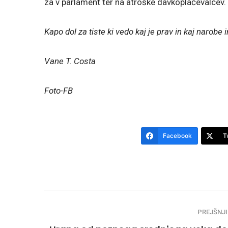
za v parlament ter na atroške davkoplačevalcev.
Kapo dol za tiste ki vedo kaj je prav in kaj narobe
Vane T. Costa
Foto-FB
Facebook
T
PREJŠNJI