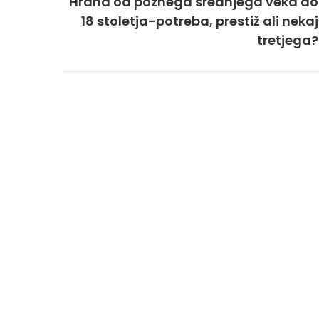
Hrana od poznega srednjega veka do
18 stoletja-potreba, prestiž ali nekaj
tretjega?