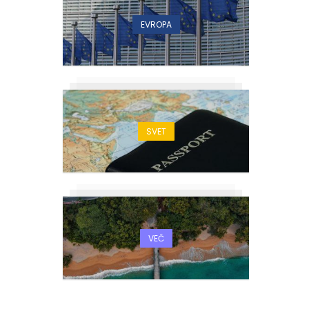
EVROPA
SVET
VEČ