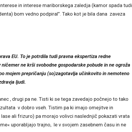
 interese in interese mariborskega zaledja (kamor spada tudi
enta) bom vedno podpiral”. Tako kot je bila dana zaveza
rava EU. To je potrdila tudi pravna ekspertiza redne
 v ničemer ne krši svobodne gospodarske pobude in ne ogroža
po mojem prepričanju (so)zagotavlja učinkovito in nemoteno
zdravja ljudi.
ec , drugi pa ne. Tisti ki se tega zavedajo počnejo to tako
ezultata v dobro vseh. Tistim pa ki imajo omejitve in
e ali frizuro) pa morajo volivci naslednjič pokazati vrata
šeme« uporabljajo trajno, le v svojem zasebnem času in ne