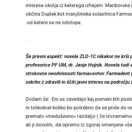
interese okolja iz katerega izhajam. Mariborske
občina Duplek kot manjšinska solastnica Farmad
od katere se ne odstopa.
.
Še pravni aspekt: novela ZLD-1C nikakor ne krši p
profesorice PF UM, dr. Janje Hojnik. Novela tudi
strokovne neodvisnosti farmacevtov. Farmadent 
oskrbo z zdravili in ščiti javni interes na področju 
Dodam še: Eni se zavedajo kaj pomeni biti poslan
in tolikokrat koliko bo potrebno da se pride do r
premalo »medušesno« razdaljo ( če izvzamemo las
ali ji dovoliti, da opremo iz zgoraj omenjene »