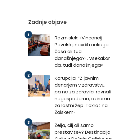
Zadnje objave
Razmislek: »Vincencij
Pavelski, navdih nekega
časa ali tudi
današnjega?«. Vsekakor
da, tudi današnjega«
Korupcija: “Z javnim
denarjem v zdravstvu,
pa ne za zdravila, ravnali
negospodarno, oziroma
za lastni žep. Tokrat na
Žalskem«
Želja, cilj ali samo
prestavitev? Destinacija
Celje z Deželo Celjsko na