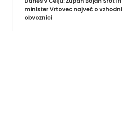
Danes v Celju: Župan Bojan Šrot in
minister Vrtovec največ o vzhodni
obvoznici