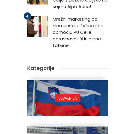
sejmu Alpe Adria!
Mrežni marketing po
»romunsko«: “Včeraj na
območju PU Celje
obravnavali štiri drzne
tatvine.”
Kategorije
SLOVENIJA