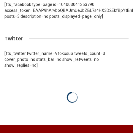
[fts_facebook type=page id=104003041353790
access_token=EAAP9hArvboQBAJmUeJbZBL7s4HX3D2EkfBpYtBn
posts=3 description=no posts_displayed=page_only]
Twitter
[fts_twitter twitter_name=VfokusuS tweets_count=3
cover_photo=no stats_bar=no show_retweets=no
show_replies=no]