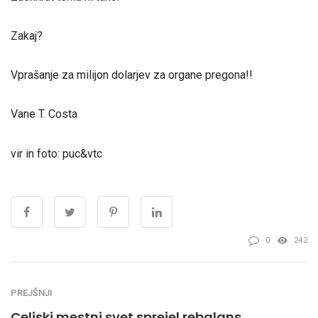
Zakaj?
Vprašanje za milijon dolarjev za organe pregona!!
Vane T. Costa
vir in foto: puc&vtc
0
242
PREJŠNJI
Celjski mestni svet sprejel rebalans