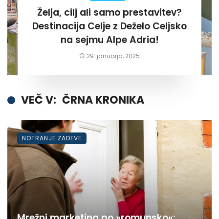
Želja, cilj ali samo prestavitev?
Destinacija Celje z Deželo Celjsko
na sejmu Alpe Adria!
29. januarja, 2025
VEČ V:
ČRNA KRONIKA
NOTRANJE ZADEVE
Mrežni marketing po »romunsko«: