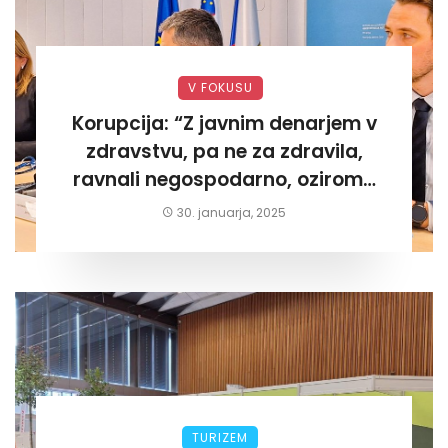
V FOKUSU
Korupcija: “Z javnim denarjem v
zdravstvu, pa ne za zdravila,
ravnali negospodarno, oziroma
za lastni žep. Tokrat na Žalskem«
30. januarja, 2025
TURIZEM