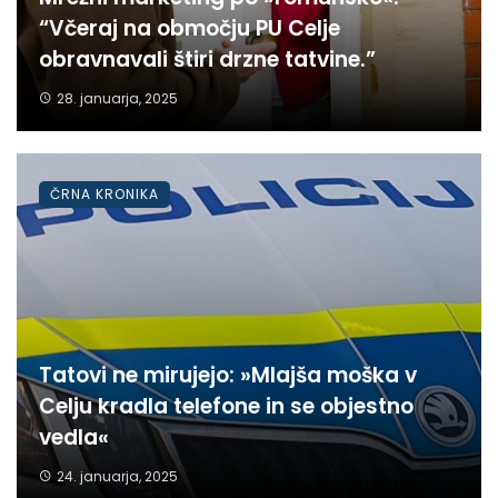
“Včeraj na območju PU Celje
obravnavali štiri drzne tatvine.”
28. januarja, 2025
ČRNA KRONIKA
Tatovi ne mirujejo: »Mlajša moška v
Celju kradla telefone in se objestno
vedla«
24. januarja, 2025