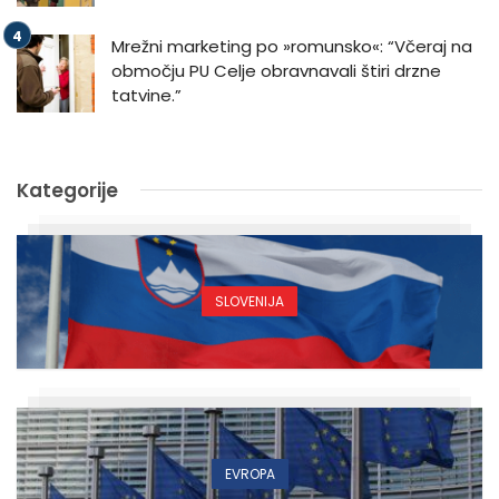
Mrežni marketing po »romunsko«: “Včeraj na
območju PU Celje obravnavali štiri drzne
tatvine.”
Kategorije
SLOVENIJA
EVROPA