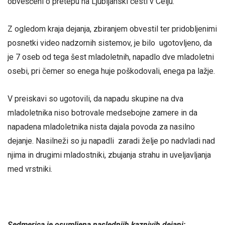
obveščeni o pretepu na Ljubljanski cesti v Celju.
Z ogledom kraja dejanja, zbiranjem obvestil ter pridobljenimi
posnetki video nadzornih sistemov, je bilo ugotovljeno, da
je 7 oseb od tega šest mladoletnih, napadlo dve mladoletni
osebi, pri čemer so enega huje poškodovali, enega pa lažje.
V preiskavi so ugotovili, da napadu skupine na dva
mladoletnika niso botrovale medsebojne zamere in da
napadena mladoletnika nista dajala povoda za nasilno
dejanje. Nasilneži so ju napadli zaradi želje po nadvladi nad
njima in drugimi mladostniki, zbujanja strahu in uveljavljanja
med vrstniki.
Sedmerica je osumljena naslednjih kaznivih dejanj: