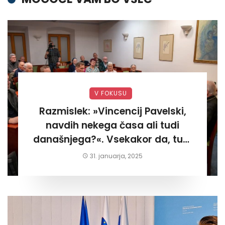
V FOKUSU
Razmislek: »Vincencij Pavelski,
navdih nekega časa ali tudi
današnjega?«. Vsekakor da, tudi
današnjega«
31. januarja, 2025