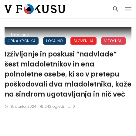
foto: puc
ČRNA KRONIKA
LOKALNO
SLOVENIJA
V FOKUSU
Izživljanje in poskusi “nadvlade”
šest mladoletnikov in ena
polnoletne osebe, ki so v pretepu
poškodovali dva mladoletnika, kaže
na sindrom ugotavljanja in nič več
18. aprila, 2024
242 ogledi
0