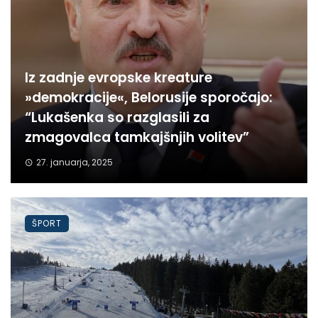
Iz zadnje evropske kreature
»demokracije«, Belorusije sporočajo:
“Lukašenka so razglasili za
zmagovalca tamkajšnjih volitev”
27. januarja, 2025
ŠPORT