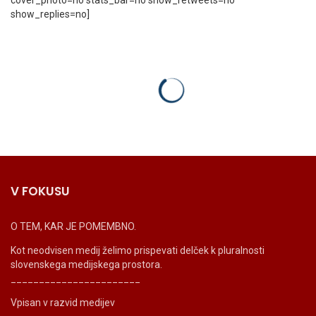
cover_photo=no stats_bar=no show_retweets=no
show_replies=no]
V FOKUSU
O TEM, KAR JE POMEMBNO.
Kot neodvisen medij želimo prispevati delček k pluralnosti
slovenskega medijskega prostora.
_______________________
Vpisan v razvid medijev