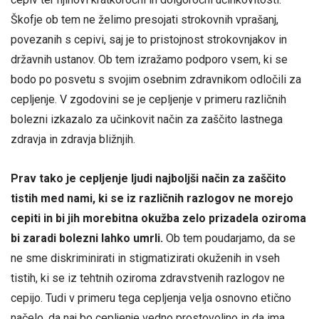
Škofje ob tem ne želimo presojati strokovnih vprašanj,
povezanih s cepivi, saj je to pristojnost strokovnjakov in
državnih ustanov. Ob tem izražamo podporo vsem, ki se
bodo po posvetu s svojim osebnim zdravnikom odločili za
cepljenje. V zgodovini se je cepljenje v primeru različnih
bolezni izkazalo za učinkovit način za zaščito lastnega
zdravja in zdravja bližnjih.
Prav tako je cepljenje ljudi najboljši način za zaščito
tistih med nami, ki se iz različnih razlogov ne morejo
cepiti in bi jih morebitna okužba zelo prizadela oziroma
bi zaradi bolezni lahko umrli.
Ob tem poudarjamo, da se
ne sme diskriminirati in stigmatizirati okuženih in vseh
tistih, ki se iz tehtnih oziroma zdravstvenih razlogov ne
cepijo. Tudi v primeru tega cepljenja velja osnovno etično
načelo, da naj bo cepljenje vedno prostovoljno in da ima