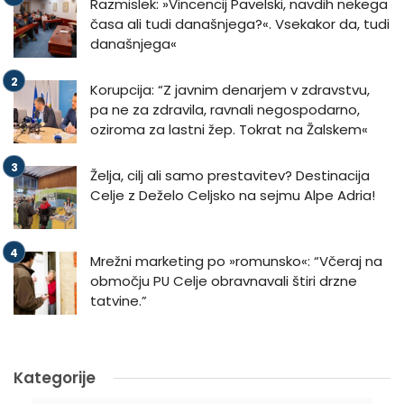
Razmislek: »Vincencij Pavelski, navdih nekega
časa ali tudi današnjega?«. Vsekakor da, tudi
današnjega«
Korupcija: “Z javnim denarjem v zdravstvu,
pa ne za zdravila, ravnali negospodarno,
oziroma za lastni žep. Tokrat na Žalskem«
Želja, cilj ali samo prestavitev? Destinacija
Celje z Deželo Celjsko na sejmu Alpe Adria!
Mrežni marketing po »romunsko«: “Včeraj na
območju PU Celje obravnavali štiri drzne
tatvine.”
Kategorije