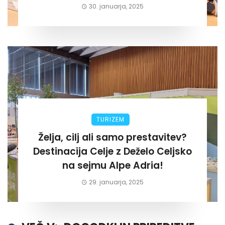
za lastni žep. Tokrat na Žalskem«
30. januarja, 2025
TURIZEM
Želja, cilj ali samo prestavitev?
Destinacija Celje z Deželo Celjsko
na sejmu Alpe Adria!
29. januarja, 2025