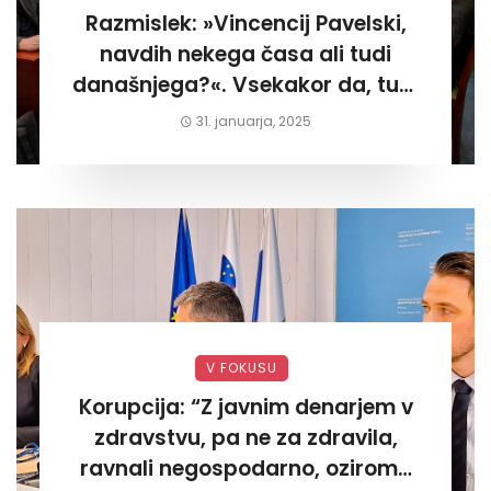
Razmislek: »Vincencij Pavelski,
navdih nekega časa ali tudi
današnjega?«. Vsekakor da, tudi
današnjega«
31. januarja, 2025
V FOKUSU
Korupcija: “Z javnim denarjem v
zdravstvu, pa ne za zdravila,
ravnali negospodarno, oziroma