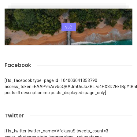
VEČ
Facebook
[fts_facebook type=page id=104003041353790
access_token=EAAP9hArvboQBAJmUeJbZBL7s4HX3D2EkfBpYtBn
posts=3 description=no posts_displayed=page_only]
Twitter
[fts_twitter twitter_name=VfokusuS tweets_count=3