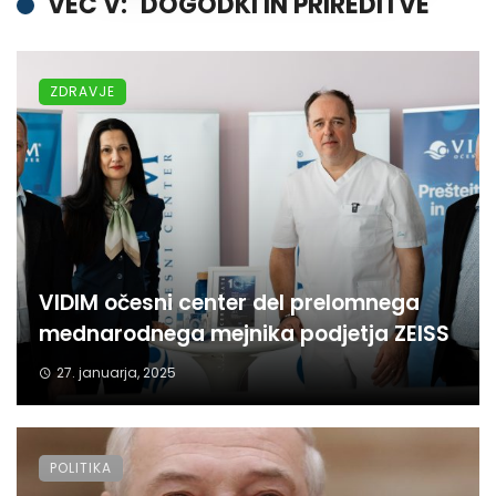
VEČ V:
DOGODKI IN PRIREDITVE
ZDRAVJE
VIDIM očesni center del prelomnega
mednarodnega mejnika podjetja ZEISS
27. januarja, 2025
POLITIKA