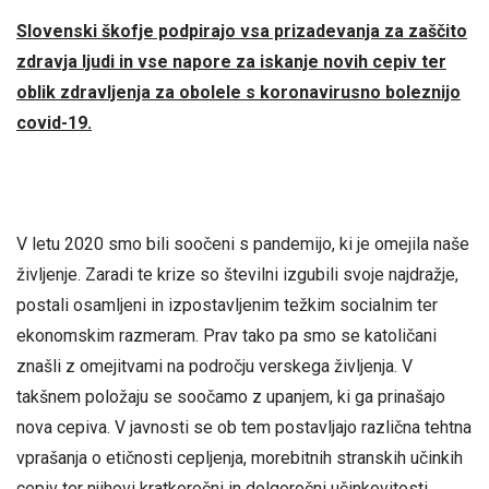
Slovenski škofje podpirajo vsa prizadevanja za zaščito
zdravja ljudi in vse napore za iskanje novih cepiv ter
oblik zdravljenja za obolele s koronavirusno boleznijo
covid-19.
V letu 2020 smo bili soočeni s pandemijo, ki je omejila naše
življenje. Zaradi te krize so številni izgubili svoje najdražje,
postali osamljeni in izpostavljenim težkim socialnim ter
ekonomskim razmeram. Prav tako pa smo se katoličani
znašli z omejitvami na področju verskega življenja. V
takšnem položaju se soočamo z upanjem, ki ga prinašajo
nova cepiva. V javnosti se ob tem postavljajo različna tehtna
vprašanja o etičnosti cepljenja, morebitnih stranskih učinkih
cepiv ter njihovi kratkoročni in dolgoročni učinkovitosti.