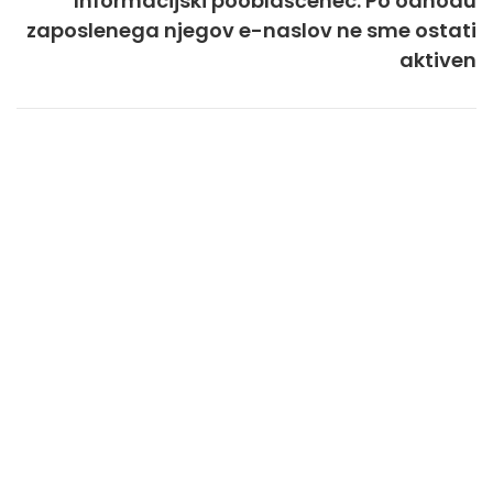
Informacijski pooblaščenec: Po odhodu
zaposlenega njegov e-naslov ne sme ostati
aktiven