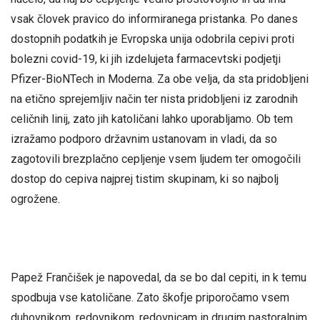
vsak človek pravico do informiranega pristanka. Po danes
dostopnih podatkih je Evropska unija odobrila cepivi proti
bolezni covid-19, ki jih izdelujeta farmacevtski podjetji
Pfizer-BioNTech in Moderna. Za obe velja, da sta pridobljeni
na etično sprejemljiv način ter nista pridobljeni iz zarodnih
celičnih linij, zato jih katoličani lahko uporabljamo. Ob tem
izražamo podporo državnim ustanovam in vladi, da so
zagotovili brezplačno cepljenje vsem ljudem ter omogočili
dostop do cepiva najprej tistim skupinam, ki so najbolj
ogrožene.
Papež Frančišek je napovedal, da se bo dal cepiti, in k temu
spodbuja vse katoličane. Zato škofje priporočamo vsem
duhovnikom, redovnikom, redovnicam in drugim pastoralnim