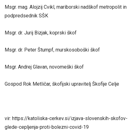
Msgr. mag. Alojzij Cvikl, mariborski nadškof metropolit in
podpredsednik SŠK
Msgr. dr. Jurij Bizjak, koprski škof
Msgr. dr. Peter Štumpf, murskosoboški škof
Msgr. Andrej Glavan, novomeški škof
Gospod Rok Metličar, škofijski upravitelj Škofije Celje
vir: https://katoliska-cerkev.si/izjava-slovenskih-skofov-
glede-cepljenja-proti-bolezni-covid-19