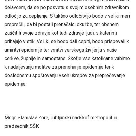
delavcem, da se po posvetu s svojim osebnim zdravnikom
odločijo za cepljenje. S takšno odločitvijo bodo v veliki meri
preprečili, da bi postali prenašalci okužbe, ter obenem
zaščitili svoje zdravje kot tudi zdravje ljudi, s katerimi
prihajajo v stik. Vsi, ki se bodo dali cepiti, bodo prispevali k
umiritvi epidemije ter vrnitvi verskega življenja v naše
cerkve, župnije in samostane. Škofje vse katoličane vabimo
k nadaljevanju molitve za prenehanje epidemije ter k
doslednemu spoštovanju vseh ukrepov za preprečevanje
epidemije.
Msgr. Stanislav Zore, ljubljanski nadškof metropolit in
predsednik SŠK