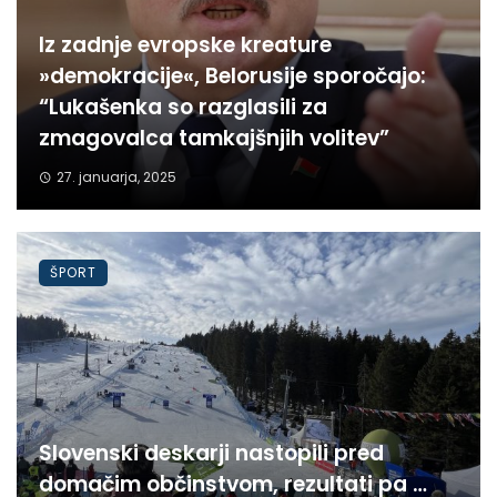
Iz zadnje evropske kreature
»demokracije«, Belorusije sporočajo:
“Lukašenka so razglasili za
zmagovalca tamkajšnjih volitev”
27. januarja, 2025
ŠPORT
Slovenski deskarji nastopili pred
domačim občinstvom, rezultati pa …