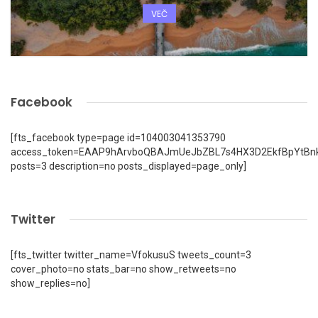
VEČ
Facebook
[fts_facebook type=page id=104003041353790
access_token=EAAP9hArvboQBAJmUeJbZBL7s4HX3D2EkfBpYtBn
posts=3 description=no posts_displayed=page_only]
Twitter
[fts_twitter twitter_name=VfokusuS tweets_count=3
cover_photo=no stats_bar=no show_retweets=no
show_replies=no]