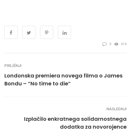
0
616
PREJŠNJI
Londonska premiera novega filma o James
Bondu – “No time to die”
NASLEDNJI
Izplačilo enkratnega solidarnostnega
dodatka za novorojence