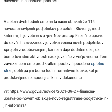
davčnem in carinskem področju.
V slabih dveh tednih smo na ta način obiskali že 114
novoustanovljenih podjetnikov po celotni Sloveniji, med
katerimi jih je večina s.p.-jev. Nov pristop Finančne uprave
do davčnih zavezancev je velika večina novih podjetnikov
sprejela z odobravanjem, kar nam daje dodaten elan, da
bomo tovrstne aktivnosti nadaljevali še z večjo vnemo. Tem
zavezancem smo pred kratkim postavili posebno
spletno
stran
, delili pa jim bomo tudi informativne letake, kot je
predstavljeno na spodnji sliki in v dokumentu.
vir: https://www.gov.si/novice/2021-09-27-financna-
uprava-po-novem-obiskuje-novo-registrirane-podjetnike-in-
jih-informira/