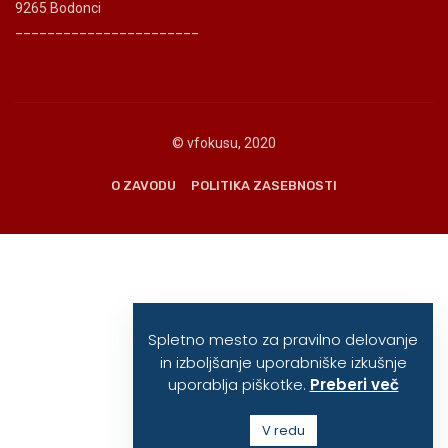
9265 Bodonci
_______________________
© vfokusu, 2020
O ZAVODU
POLITIKA ZASEBNOSTI
Spletno mesto za pravilno delovanje
in izboljšanje uporabniške izkušnje
uporablja piškotke.
Preberi več
V redu