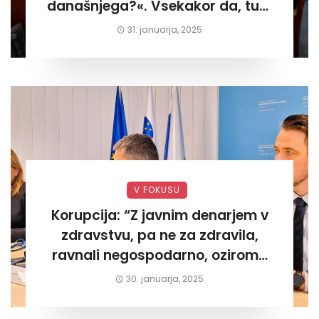
današnjega?«. Vsekakor da, tudi
današnjega«
31. januarja, 2025
V FOKUSU
Korupcija: “Z javnim denarjem v
zdravstvu, pa ne za zdravila,
ravnali negospodarno, oziroma
za lastni žep. Tokrat na Žalskem«
30. januarja, 2025