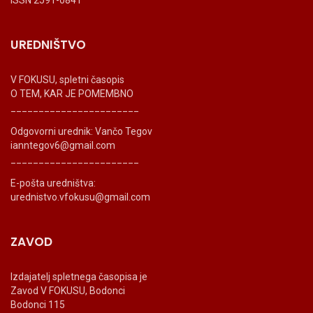
ISSN 2591-0841
UREDNIŠTVO
V FOKUSU, spletni časopis
O TEM, KAR JE POMEMBNO
_______________________
Odgovorni urednik: Vančo Tegov
ianntegov6@gmail.com
_______________________
E-pošta uredništva:
urednistvo.vfokusu@gmail.com
ZAVOD
Izdajatelj spletnega časopisa je
Zavod V FOKUSU, Bodonci
Bodonci 115