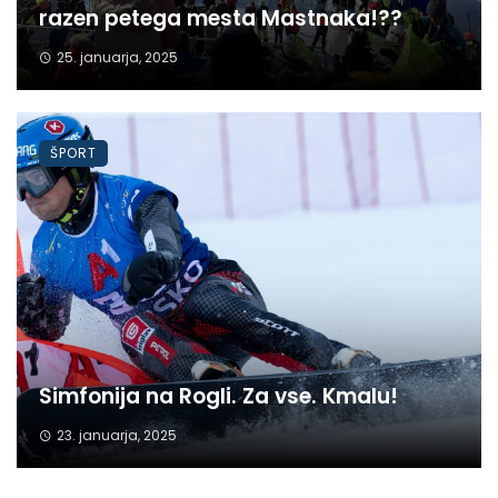
razen petega mesta Mastnaka!??
25. januarja, 2025
ŠPORT
Simfonija na Rogli. Za vse. Kmalu!
23. januarja, 2025