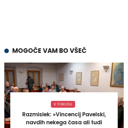
MOGOČE VAM BO VŠEČ
V FOKUSU
Razmislek: »Vincencij Pavelski,
navdih nekega časa ali tudi