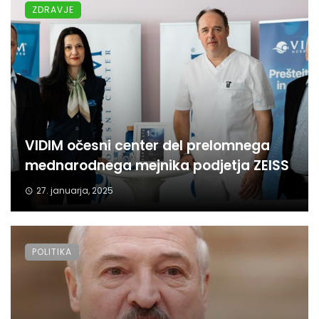
ZDRAVJE
VIDIM očesni center del prelomnega
mednarodnega mejnika podjetja ZEISS
27. januarja, 2025
POLITIKA