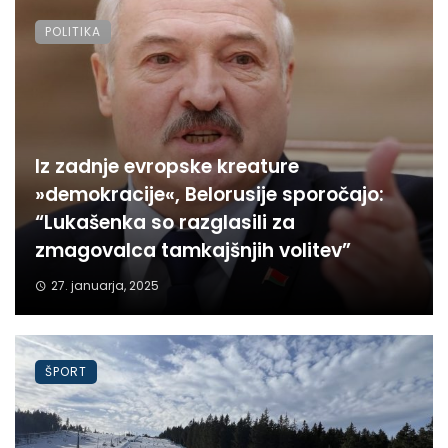
POLITIKA
Iz zadnje evropske kreature
»demokracije«, Belorusije sporočajo:
“Lukašenka so razglasili za
zmagovalca tamkajšnjih volitev”
27. januarja, 2025
ŠPORT