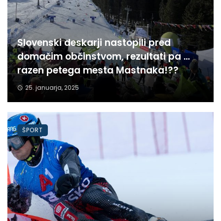
Slovenski deskarji nastopili pred
domačim občinstvom, rezultati pa …
razen petega mesta Mastnaka!??
25. januarja, 2025
ŠPORT