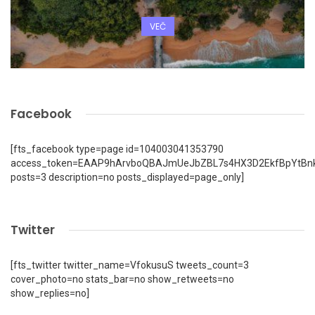
VEČ
Facebook
[fts_facebook type=page id=104003041353790
access_token=EAAP9hArvboQBAJmUeJbZBL7s4HX3D2EkfBpYtBn
posts=3 description=no posts_displayed=page_only]
Twitter
[fts_twitter twitter_name=VfokusuS tweets_count=3
cover_photo=no stats_bar=no show_retweets=no
show_replies=no]