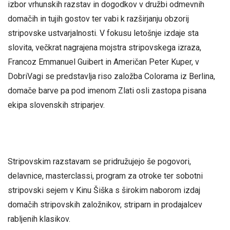
izbor vrhunskih razstav in dogodkov v družbi odmevnih
domačih in tujih gostov ter vabi k razširjanju obzorij
stripovske ustvarjalnosti. V fokusu letošnje izdaje sta
slovita, večkrat nagrajena mojstra stripovskega izraza,
Francoz Emmanuel Guibert in Američan Peter Kuper, v
DobriVagi se predstavlja riso založba Colorama iz Berlina,
domače barve pa pod imenom Zlati osli zastopa pisana
ekipa slovenskih striparjev.
Stripovskim razstavam se pridružujejo še pogovori,
delavnice, masterclassi, program za otroke ter sobotni
stripovski sejem v Kinu Šiška s širokim naborom izdaj
domačih stripovskih založnikov, striparn in prodajalcev
rabljenih klasikov.