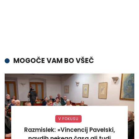
MOGOČE VAM BO VŠEČ
V FOKUSU
Razmislek: »Vincencij Pavelski,
navdih nekega časa ali tudi