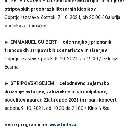
► PETER KUPER – izurjeni ameriški stripar in mojster
stripovskih preobrazb literarnih klasikov
Odprtje razstave: četrtek, 7. 10. 2021, ob 20.00 / Galerija
Vodnikove domačije
► EMMANUEL GUIBERT – eden najbolj priznanih
francoskih stripovskih scenaristov in risarjev
Odprtje razstave: petek, 8. 10. 2021, ob 19.00 / Galerija
Equrna
► STRIPOVSKI SEJEM – celodnevno sejemsko
druženje avtorjev, založnikov in stripoljubcev,
podelitev nagrad Zlatirepec 2021 in risani koncert
sobota, 9. 10. 2021, od 10.00 do 21.00 / Kino Šiška
V
eč o programu na:
www.tinta.si
.