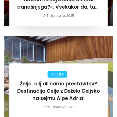
današnjega?«. Vsekakor da, tudi
današnjega«
31. januarja, 2025
TURIZEM
Želja, cilj ali samo prestavitev?
Destinacija Celje z Deželo Celjsko
na sejmu Alpe Adria!
29. januarja, 2025