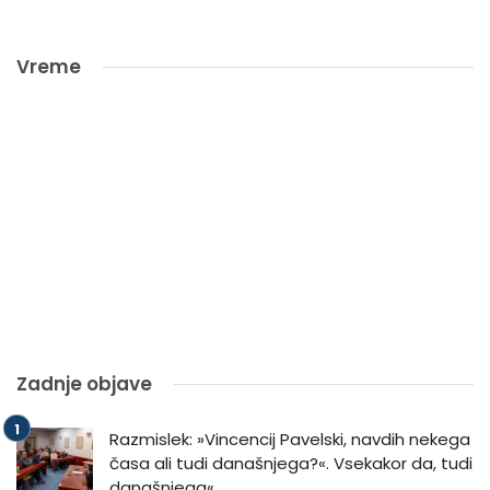
Vreme
Zadnje objave
Razmislek: »Vincencij Pavelski, navdih nekega
časa ali tudi današnjega?«. Vsekakor da, tudi
današnjega«