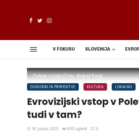
V FOKUSU
SLOVENIJA
EVRO
De
Poletje v Celju (Foto: Andraž Purg)
DOGODKI IN PRIREDITVE
KULTURA
LOKALNO
Evrovizijski vstop v Polet
tudi v tam?
19. junija, 2023
630 ogledi
0