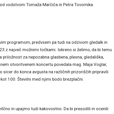
u pod vodstvom Tomaža Marčiča in Petra Tovornika.
ovim programom, predvsem pa tudi na odzivom gledalk in
2023 z največ možnimi točkami. Iskreno si želimo, da bi temu
čna priložnost za nepozabna glasbena, plesna, gledališka,
spešnem otvoritvenem koncertu povedala mag. Maja Voglar,
sicer do konca avgusta na različnih prizoriščih pripravili
kot 100. Številni med njimi bodo brezplačni.
lčno in upajmo tudi kakovostno. Da bi presodili in ocenili