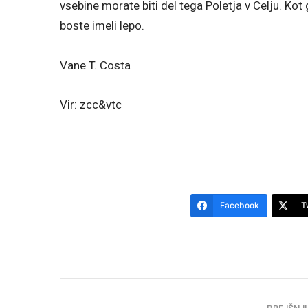
vsebine morate biti del tega Poletja v Celju. Kot
boste imeli lepo.
Vane T. Costa
Vir: zcc&vtc
Facebook
T