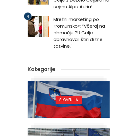
sejmu Alpe Adria!
Mrežni marketing po
»romunsko«: “Včeraj na
območju PU Celje
obravnavali štiri drzne
tatvine.”
Kategorije
SLOVENIJA