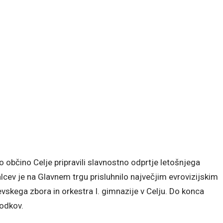
 občino Celje pripravili slavnostno odprtje letošnjega
cev je na Glavnem trgu prisluhnilo največjim evrovizijskim
kega zbora in orkestra I. gimnazije v Celju. Do konca
godkov.