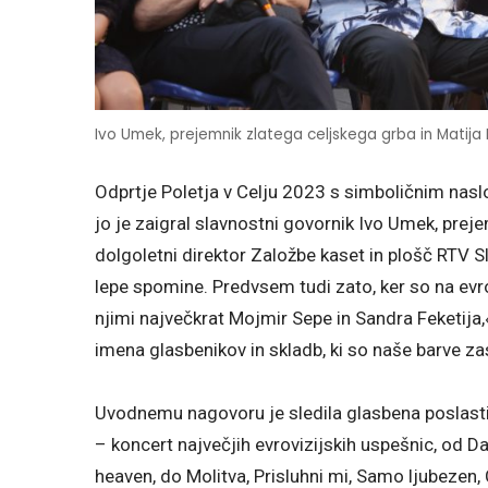
Ivo Umek, prejemnik zlatega celjskega grba in Matija
Odprtje Poletja v Celju 2023 s simboličnim naslo
jo je zaigral slavnostni govornik Ivo Umek, prej
dolgoletni direktor Založbe kaset in plošč RTV 
lepe spomine. Predvsem tudi zato, ker so na evrov
njimi največkrat Mojmir Sepe in Sandra Feketija
imena glasbenikov in skladb, ki so naše barve z
Uvodnemu nagovoru je sledila glasbena poslastic
– koncert največjih evrovizijskih uspešnic, od D
heaven, do Molitva, Prisluhni mi, Samo ljubezen