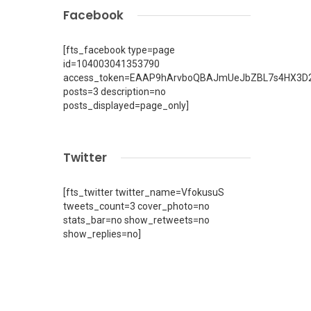
Facebook
[fts_facebook type=page
id=104003041353790
access_token=EAAP9hArvboQBAJmUeJbZBL7s4HX3D2
posts=3 description=no
posts_displayed=page_only]
Twitter
[fts_twitter twitter_name=VfokusuS
tweets_count=3 cover_photo=no
stats_bar=no show_retweets=no
show_replies=no]