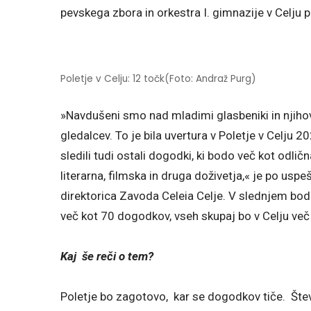
pevskega zbora in orkestra I. gimnazije v Celj
Poletje v Celju: 12 točk(Foto: Andraž Purg)
»Navdušeni smo nad mladimi glasbeniki in njih
gledalcev. To je bila uvertura v Poletje v Celju 
sledili tudi ostali dogodki, ki bodo več kot odli
literarna, filmska in druga doživetja,« je po u
direktorica Zavoda Celeia Celje. V slednjem bodo 
več kot 70 dogodkov, vseh skupaj bo v Celju več 
Kaj še reči o tem?
Poletje bo zagotovo, kar se dogodkov tiče. Števi