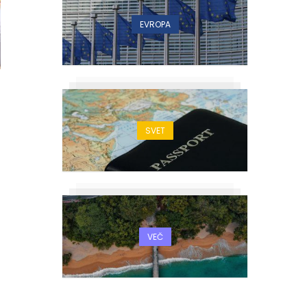
EVROPA
SVET
VEČ