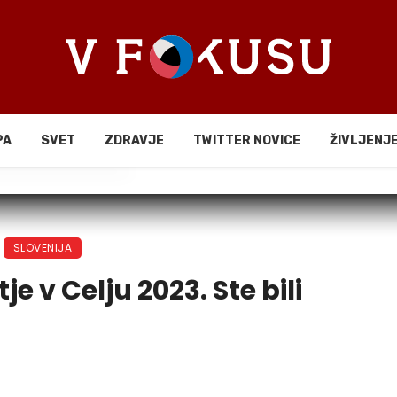
PA
SVET
ZDRAVJE
TWITTER NOVICE
ŽIVLJENJ
li
SLOVENIJA
je v Celju 2023. Ste bili