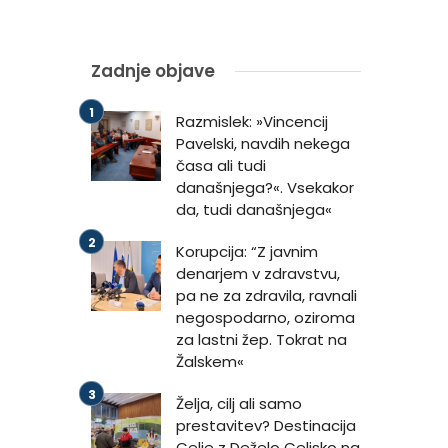
Zadnje objave
Razmislek: »Vincencij
Pavelski, navdih nekega
časa ali tudi
današnjega?«. Vsekakor
da, tudi današnjega«
Korupcija: “Z javnim
denarjem v zdravstvu,
pa ne za zdravila, ravnali
negospodarno, oziroma
za lastni žep. Tokrat na
Žalskem«
Želja, cilj ali samo
prestavitev? Destinacija
Celje z Deželo Celjsko na