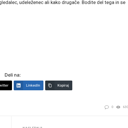
 gledalec, udeleženec ali kako drugače. Bodite del tega in se
Deli na:
witter
LinkedIn
Kopiraj
0
63