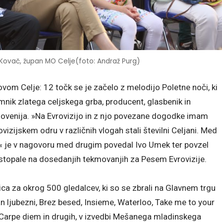
 Kovač, župan MO Celje(foto: Andraž Purg)
vom Celje: 12 točk se je začelo z melodijo Poletne noči, ki
emnik zlatega celjskega grba, producent, glasbenik in
Slovenija. »Na Evrovizijo in z njo povezane dogodke imam
izijskem odru v različnih vlogah stali številni Celjani. Med
,« je v nagovoru med drugim povedal Ivo Umek ter povzel
astopale na dosedanjih tekmovanjih za Pesem Evrovizije.
a za okrog 500 gledalcev, ki so se zbrali na Glavnem trgu
an ljubezni, Brez besed, Insieme, Waterloo, Take me to your
, Carpe diem in drugih, v izvedbi Mešanega mladinskega