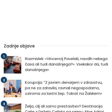
Zadnje objave
Razmislek: »Vincencij Pavelski, navdih nekega
časa ali tudi današnjega?«. Vsekakor da, tudi
današnjega«
Korupcija: “Z javnim denarjem v zdravstvu,
pa ne za zdravila, ravnali negospodarno,
oziroma za lastni žep. Tokrat na Žalskem«
Želja, cilj ali samo prestavitev? Destinacija
Celje z Deželo Celjsko na sejmu Alpe Adria!