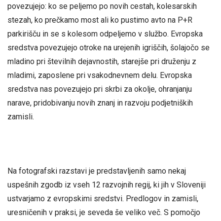
povezujejo: ko se peljemo po novih cestah, kolesarskih
stezah, ko prečkamo most ali ko pustimo avto na P+R
parkirišču in se s kolesom odpeljemo v službo. Evropska
sredstva povezujejo otroke na urejenih igriščih, šolajočo se
mladino pri številnih dejavnostih, starejše pri druženju z
mladimi, zaposlene pri vsakodnevnem delu. Evropska
sredstva nas povezujejo pri skrbi za okolje, ohranjanju
narave, pridobivanju novih znanj in razvoju podjetniških
zamisli.
Na fotografski razstavi je predstavljenih samo nekaj
uspešnih zgodb iz vseh 12 razvojnih regij, ki jih v Sloveniji
ustvarjamo z evropskimi sredstvi. Predlogov in zamisli,
uresničenih v praksi, je seveda še veliko več. S pomočjo