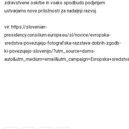
zdravstvene oskrbe in vsako spodbudo podjetjem
ustvarjamo nove priložnosti za nadaljnji razvoj.
vir: https://slovenian-
presidency.consilium.europa.eu/sl/novice/evropska-
sredstva-povezujejo-fotografska-razstava-dobrih-zgodb-
ki-povezujejo-slovenijo/?utm_source=dsms-
auto&utm_medium=email&utm_campaign=Evropska+sredstva+