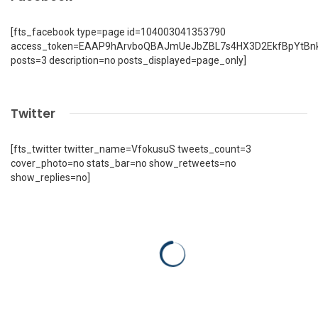
[fts_facebook type=page id=104003041353790
access_token=EAAP9hArvboQBAJmUeJbZBL7s4HX3D2EkfBpYtBn
posts=3 description=no posts_displayed=page_only]
Twitter
[fts_twitter twitter_name=VfokusuS tweets_count=3
cover_photo=no stats_bar=no show_retweets=no
show_replies=no]