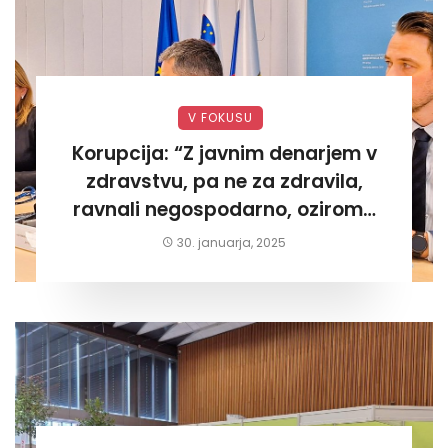
V FOKUSU
Korupcija: “Z javnim denarjem v
zdravstvu, pa ne za zdravila,
ravnali negospodarno, oziroma
za lastni žep. Tokrat na Žalskem«
30. januarja, 2025