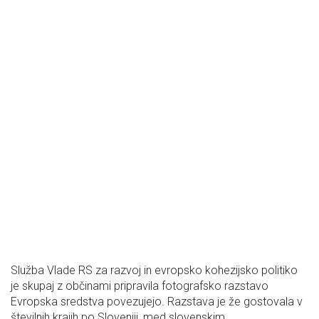
Služba Vlade RS za razvoj in evropsko kohezijsko politiko
je skupaj z občinami pripravila fotografsko razstavo
Evropska sredstva povezujejo. Razstava je že gostovala v
številnih krajih po Sloveniji, med slovenskim