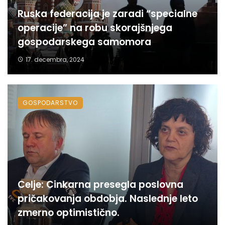
Ruska federacija je zaradi “specialne
operacije” na robu skorajšnjega
gospodarskega samomora
17. decembra, 2024
GOSPODARSTVO
Celje: Cinkarna presegla poslovna
pričakovanja obdobja. Naslednje leto
zmerno optimistično.