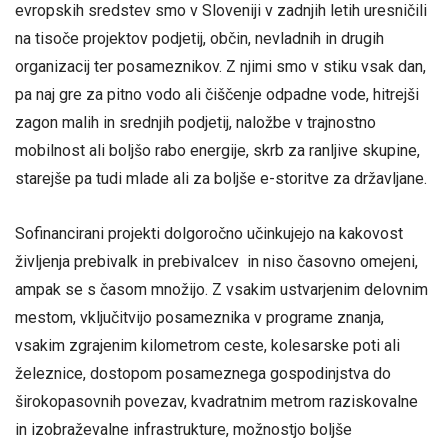
evropskih sredstev smo v Sloveniji v zadnjih letih uresničili
na tisoče projektov podjetij, občin, nevladnih in drugih
organizacij ter posameznikov. Z njimi smo v stiku vsak dan,
pa naj gre za pitno vodo ali čiščenje odpadne vode, hitrejši
zagon malih in srednjih podjetij, naložbe v trajnostno
mobilnost ali boljšo rabo energije, skrb za ranljive skupine,
starejše pa tudi mlade ali za boljše e-storitve za državljane.
Sofinancirani projekti dolgoročno učinkujejo na kakovost
življenja prebivalk in prebivalcev in niso časovno omejeni,
ampak se s časom množijo. Z vsakim ustvarjenim delovnim
mestom, vključitvijo posameznika v programe znanja,
vsakim zgrajenim kilometrom ceste, kolesarske poti ali
železnice, dostopom posameznega gospodinjstva do
širokopasovnih povezav, kvadratnim metrom raziskovalne
in izobraževalne infrastrukture, možnostjo boljše