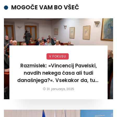
MOGOČE VAM BO VŠEČ
V FOKUSU
Razmislek: »Vincencij Pavelski,
navdih nekega časa ali tudi
današnjega?«. Vsekakor da, tudi
današnjega«
31. januarja, 2025