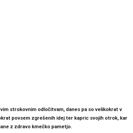
ihovim strokovnim odločitvam, danes pa so velikokrat v
at povsem zgrešenih idej ter kapric svojih otrok, kar
egane z zdravo kmečko pametjo.