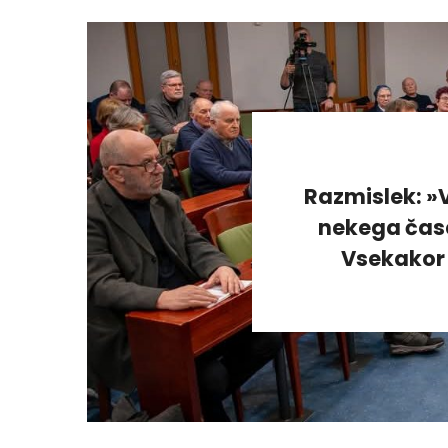
Razmislek: »V
nekega časa
Vsekakor 