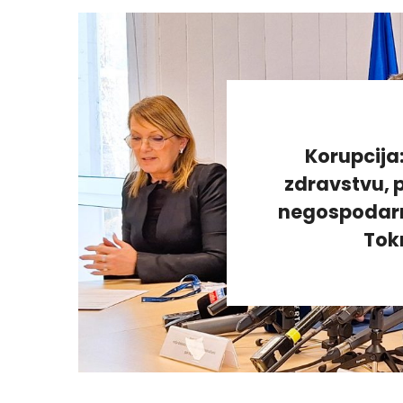
Korupcija
zdravstvu, p
negospodarno
Tok