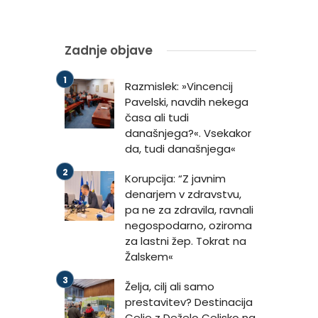
Zadnje objave
Razmislek: »Vincencij
Pavelski, navdih nekega
časa ali tudi
današnjega?«. Vsekakor
da, tudi današnjega«
Korupcija: “Z javnim
denarjem v zdravstvu,
pa ne za zdravila, ravnali
negospodarno, oziroma
za lastni žep. Tokrat na
Žalskem«
Želja, cilj ali samo
prestavitev? Destinacija
Celje z Deželo Celjsko na