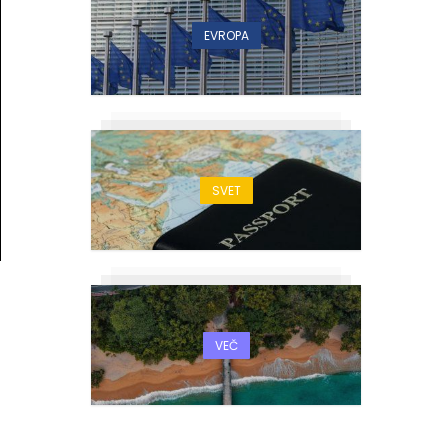
EVROPA
SVET
VEČ