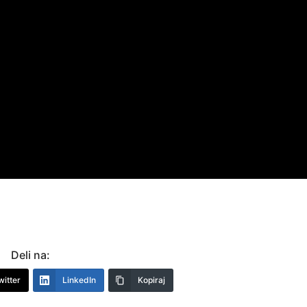
Deli na:
witter
LinkedIn
Kopiraj