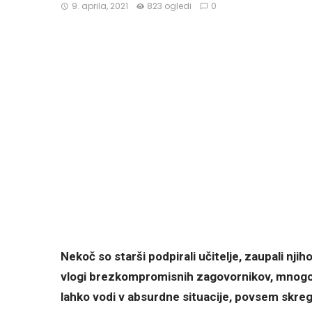
9. aprila, 2021
823 ogledi
0
Nekoč so starši podpirali učitelje, zaupali nj
vlogi brezkompromisnih zagovornikov, mnogokr
lahko vodi v absurdne situacije, povsem skr