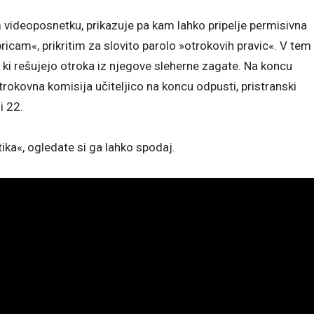
 videoposnetku, prikazuje pa kam lahko pripelje permisivna
icam«, prikritim za slovito parolo »otrokovih pravic«. V tem
, ki rešujejo otroka iz njegove sleherne zagate. Na koncu
trokovna komisija učiteljico na koncu odpusti, pristranski
i 22.
ka«, ogledate si ga lahko spodaj.