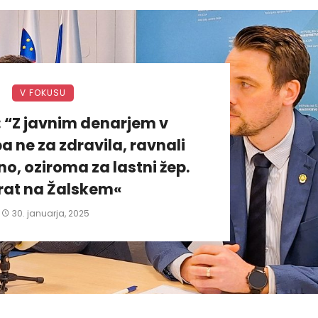
V FOKUSU
: “Z javnim denarjem v
a ne za zdravila, ravnali
, oziroma za lastni žep.
rat na Žalskem«
30. januarja, 2025