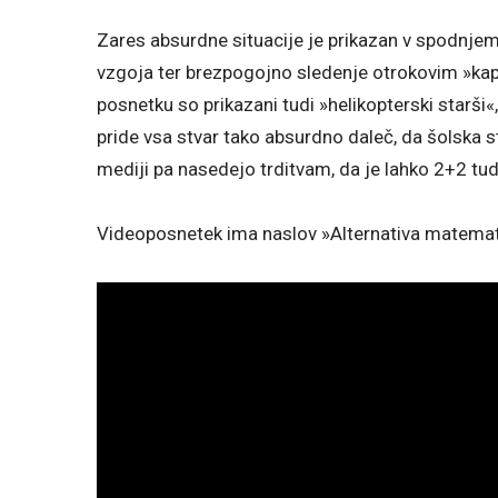
Zares absurdne situacije je prikazan v spodnjem
vzgoja ter brezpogojno sledenje otrokovim »kapr
posnetku so prikazani tudi »helikopterski starši«
pride vsa stvar tako absurdno daleč, da šolska s
mediji pa nasedejo trditvam, da je lahko 2+2 tud
Videoposnetek ima naslov »Alternativa matemati