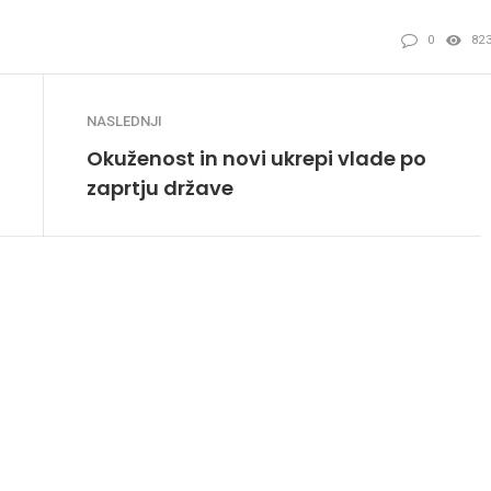
0
82
NASLEDNJI
Okuženost in novi ukrepi vlade po
zaprtju države