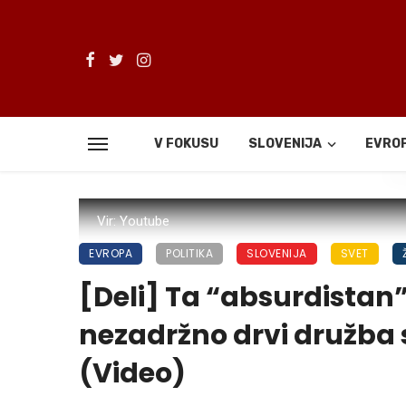
V FOKUSU
SLOVENIJA
EVRO
De
Vir: Youtube
EVROPA
POLITIKA
SLOVENIJA
SVET
[Deli] Ta “absurdistan
nezadržno drvi družba s
(Video)