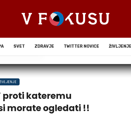
PA
SVET
ZDRAVJE
TWITTER NOVICE
ŽIVLJENJ
li
ŽIVLJENJE
” proti kateremu
i morate ogledati !!