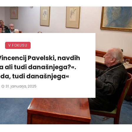
V FOKUSU
incencij Pavelski, navdih
 ali tudi današnjega?«.
da, tudi današnjega«
31. januarja, 2025