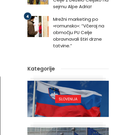
sejmu Alpe Adria!
Mrežni marketing po
»romunsko«: “Včeraj na
območju PU Celje
obravnavali štiri drzne
tatvine.”
Kategorije
SLOVENIJA