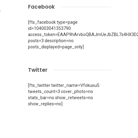
Facebook
3
[fts_facebook type=page
id=104003041353790
access_token=EAAP9hArvboQBAJmUeJbZBL7s4HX3D2
posts=3 description=no
posts_displayed=page_only]
Twitter
[fts_twitter twitter_name=VfokusuS
tweets_count=3 cover_photo=no
stats_bar=no show_retweets=no
show_replies=no]