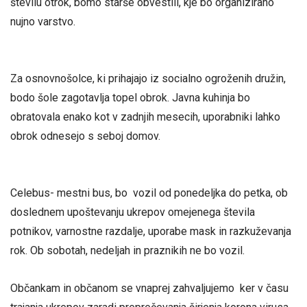
številu otrok, bomo starše obvestili, kje bo organizirano
nujno varstvo.
Za osnovnošolce, ki prihajajo iz socialno ogroženih družin,
bodo šole zagotavlja topel obrok. Javna kuhinja bo
obratovala enako kot v zadnjih mesecih, uporabniki lahko
obrok odnesejo s seboj domov.
Celebus- mestni bus, bo vozil od ponedeljka do petka, ob
doslednem upoštevanju ukrepov omejenega števila
potnikov, varnostne razdalje, uporabe mask in razkuževanja
rok. Ob sobotah, nedeljah in praznikih ne bo vozil.
Občankam in občanom se vnaprej zahvaljujemo ker v času