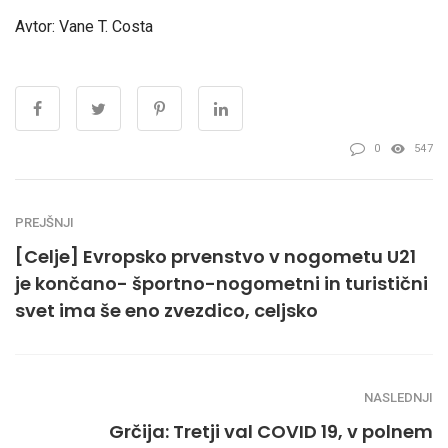
Avtor: Vane T. Costa
0
547
PREJŠNJI
[Celje] Evropsko prvenstvo v nogometu U21
je končano- športno-nogometni in turistični
svet ima še eno zvezdico, celjsko
NASLEDNJI
Grčija: Tretji val COVID 19, v polnem