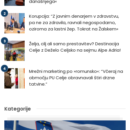
današnjega«
Korupcija: “Z javnim denarjem v zdravstvu,
pa ne za zdravila, ravnali negospodarno,
oziroma za lastni žep. Tokrat na Žalskem«
Želja, cilj ali samo prestavitev? Destinacija
Celje z Deželo Celjsko na sejmu Alpe Adria!
Mrežni marketing po »romunsko«: “Včeraj na
območju PU Celje obravnavali štiri drzne
tatvine.”
Kategorije