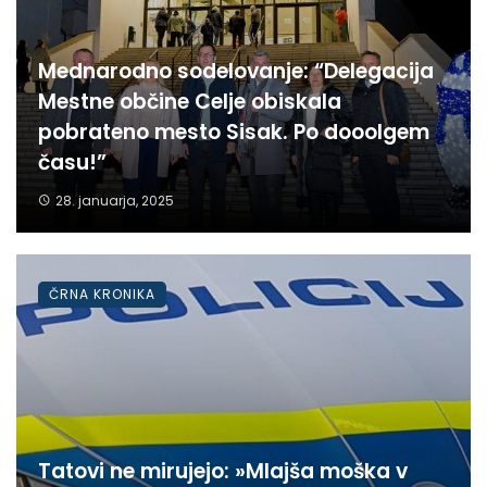
Mednarodno sodelovanje: “Delegacija
Mestne občine Celje obiskala
pobrateno mesto Sisak. Po dooolgem
času!”
28. januarja, 2025
ČRNA KRONIKA
Tatovi ne mirujejo: »Mlajša moška v