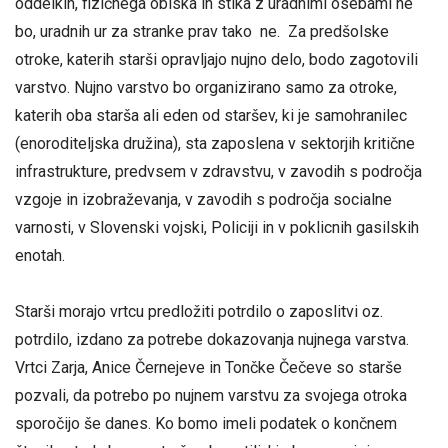
oddelkih, fizičnega obiska in stika z uradnimi osebami ne
bo, uradnih ur za stranke prav tako ne. Za predšolske
otroke, katerih starši opravljajo nujno delo, bodo zagotovili
varstvo. Nujno varstvo bo organizirano samo za otroke,
katerih oba starša ali eden od staršev, ki je samohranilec
(enoroditeljska družina), sta zaposlena v sektorjih kritične
infrastrukture, predvsem v zdravstvu, v zavodih s področja
vzgoje in izobraževanja, v zavodih s področja socialne
varnosti, v Slovenski vojski, Policiji in v poklicnih gasilskih
enotah.
Starši morajo vrtcu predložiti potrdilo o zaposlitvi oz.
potrdilo, izdano za potrebe dokazovanja nujnega varstva.
Vrtci Zarja, Anice Černejeve in Tončke Čečeve so starše
pozvali, da potrebo po nujnem varstvu za svojega otroka
sporočijo še danes. Ko bomo imeli podatek o končnem