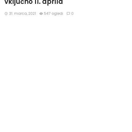
vključno 11. aprila
31. marca, 2021
547 ogledi
0