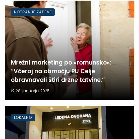
NOTRANJE ZADEVE
Mrežni marketing po »romunsko«:
“Včeraj na območju PU Celje
obravnavali štiri drzne tatvine.”
28. januarja, 2025
LOKALNO