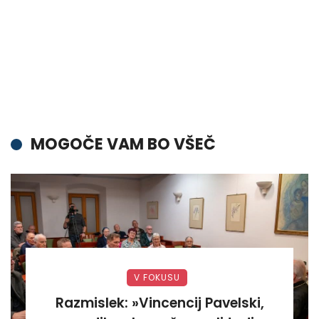
MOGOČE VAM BO VŠEČ
V FOKUSU
Razmislek: »Vincencij Pavelski,