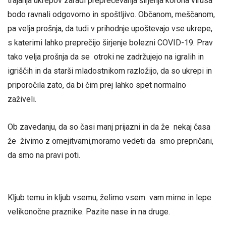
trajanja ukrepov zaradi preprečevanja širjenja korona virusa
bodo ravnali odgovorno in spoštljivo. Občanom, meščanom,
pa velja prošnja, da tudi v prihodnje upoštevajo vse ukrepe,
s katerimi lahko preprečijo širjenje bolezni COVID-19. Prav
tako velja prošnja da se otroki ne zadržujejo na igralih in
igriščih in da starši mladostnikom razložijo, da so ukrepi in
priporočila zato, da bi čim prej lahko spet normalno
zaživeli.
Ob zavedanju, da so časi manj prijazni in da že nekaj časa
že živimo z omejitvami,moramo vedeti da smo prepričani,
da smo na pravi poti.
Kljub temu in kljub vsemu, želimo vsem vam mirne in lepe
velikonočne praznike. Pazite nase in na druge.