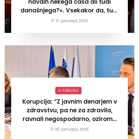
navdih nekega časa ali tudi
današnjega?«. Vsekakor da, tudi
današnjega«
31. januarja, 2025
V FOKUSU
Korupcija: “Z javnim denarjem v
zdravstvu, pa ne za zdravila,
ravnali negospodarno, oziroma
za lastni žep. Tokrat na Žalskem«
30. januarja, 2025