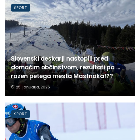
ŠPORT
Slovenski deskarji nastopili pred
domačim občinstvom, rezultati pa …
razen petega mesta Mastnaka!??
25. januarja, 2025
ŠPORT