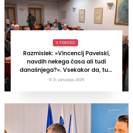
V FOKUSU
Razmislek: »Vincencij Pavelski,
navdih nekega časa ali tudi
današnjega?«. Vsekakor da, tudi
današnjega«
31. januarja, 2025