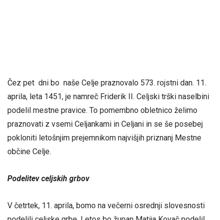
Čez pet dni bo naše Celje praznovalo 573. rojstni dan. 11.
aprila, leta 1451, je namreč Friderik II. Celjski trški naselbini
podelil mestne pravice. To pomembno obletnico želimo
praznovati z vsemi Celjankami in Celjani in se še posebej
pokloniti letošnjim prejemnikom najvišjih priznanj Mestne
občine Celje.
Podelitev celjskih grbov
V četrtek, 11. aprila, bomo na večerni osrednji slovesnosti
podelili celjske grbe. Letos bo župan Matija Kovač podelil