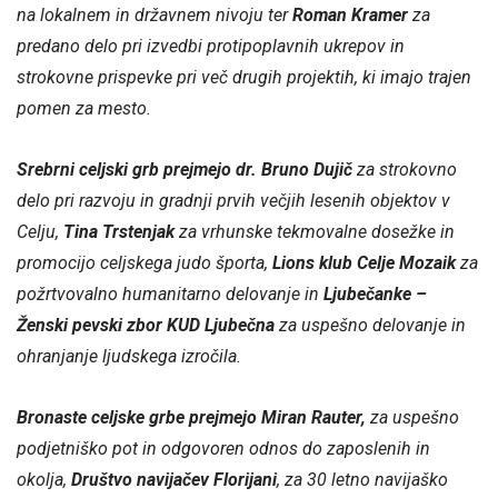
na lokalnem in državnem nivoju ter
Roman Kramer
za
predano delo pri izvedbi protipoplavnih ukrepov in
strokovne prispevke pri več drugih projektih, ki imajo trajen
pomen za mesto.
Srebrni celjski grb prejmejo dr. Bruno Dujič
za strokovno
delo pri razvoju in gradnji prvih večjih lesenih objektov v
Celju,
Tina Trstenjak
za vrhunske tekmovalne dosežke in
promocijo celjskega judo športa,
Lions klub Celje Mozaik
za
požrtvovalno humanitarno delovanje in
Ljubečanke –
Ženski pevski zbor KUD Ljubečna
za uspešno delovanje in
ohranjanje ljudskega izročila.
Bronaste celjske grbe prejmejo Miran Rauter,
za uspešno
podjetniško pot in odgovoren odnos do zaposlenih in
okolja,
Društvo navijačev Florijani
, za 30 letno navijaško