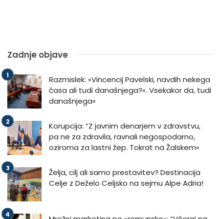
Zadnje objave
Razmislek: »Vincencij Pavelski, navdih nekega
časa ali tudi današnjega?«. Vsekakor da, tudi
današnjega«
Korupcija: “Z javnim denarjem v zdravstvu,
pa ne za zdravila, ravnali negospodarno,
oziroma za lastni žep. Tokrat na Žalskem«
Želja, cilj ali samo prestavitev? Destinacija
Celje z Deželo Celjsko na sejmu Alpe Adria!
Mrežni marketing po »romunsko«: “Včeraj na