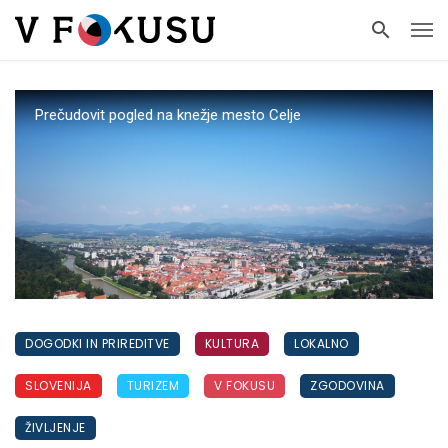
Prečudovit pogled na knežje mesto Celje
DOGODKI IN PRIREDITVE
KULTURA
LOKALNO
SLOVENIJA
TURIZEM
V FOKUSU
ZGODOVINA
ŽIVLJENJE