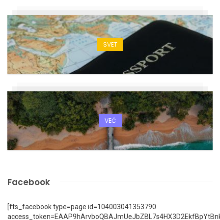
SVET
VEČ
Facebook
[fts_facebook type=page id=104003041353790
access_token=EAAP9hArvboQBAJmUeJbZBL7s4HX3D2EkfBpYtBn