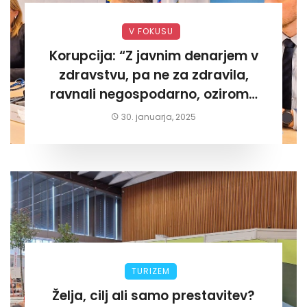
V FOKUSU
Korupcija: “Z javnim denarjem v
zdravstvu, pa ne za zdravila,
ravnali negospodarno, oziroma
za lastni žep. Tokrat na Žalskem«
30. januarja, 2025
TURIZEM
Želja, cilj ali samo prestavitev?