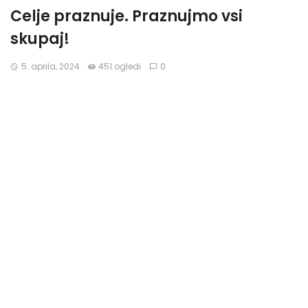
Celje praznuje. Praznujmo vsi
skupaj!
5. aprila, 2024
451 ogledi
0