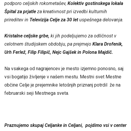
podporo celjskih rokometašev,
Kolektiv gostinskega lokala
Špital za prjatle
za kreativnost pri izvedbi kulturnih
prireditev in
Televizija Celje za 30 let
uspešnega delovanja.
Kristalne celjske grbe,
ki jih podeljujemo za odličnost v
celotnem študijskem obdobju, pa prejmejo
Klara Drofenik,
Urh Ferlež, Filip Filipič, Nejc Gajšek in Polona Majdič.
Na vsakega od nagrajencev je mesto izjemno ponosno, saj
vsi bogatijo življenje v našem mestu. Mestni svet Mestne
občine Celje je prejemnike letošnjih priznanj potrdil že na
februarski seji Mestnega sveta.
Praznujemo skupaj Celjanke in Celjani, pojdimo vsi v center