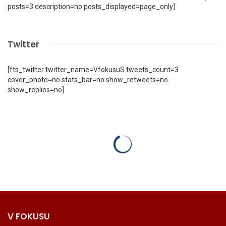
posts=3 description=no posts_displayed=page_only]
Twitter
[fts_twitter twitter_name=VfokusuS tweets_count=3
cover_photo=no stats_bar=no show_retweets=no
show_replies=no]
V FOKUSU