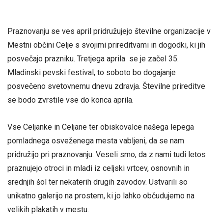
Praznovanju se ves april pridružujejo številne organizacije v
Mestni občini Celje s svojimi prireditvami in dogodki, ki jih
posvečajo prazniku. Tretjega aprila se je začel 35.
Mladinski pevski festival, to soboto bo dogajanje
posvečeno svetovnemu dnevu zdravja. Številne prireditve
se bodo zvrstile vse do konca aprila.
Vse Celjanke in Celjane ter obiskovalce našega lepega
pomladnega osveženega mesta vabljeni, da se nam
pridružijo pri praznovanju. Veseli smo, da z nami tudi letos
praznujejo otroci in mladi iz celjski vrtcev, osnovnih in
srednjih šol ter nekaterih drugih zavodov. Ustvarili so
unikatno galerijo na prostem, ki jo lahko občudujemo na
velikih plakatih v mestu.