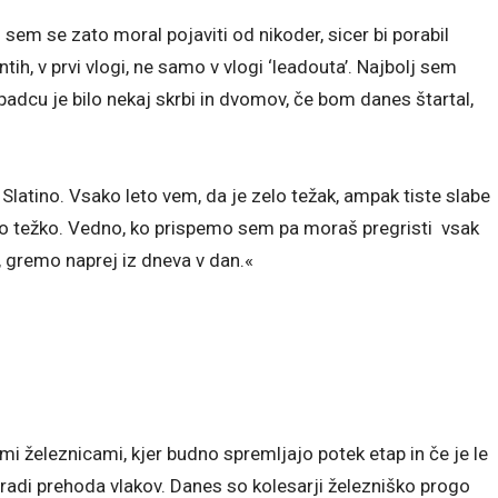
z sem se zato moral pojaviti od nikoder, sicer bi porabil
tih, v prvi vlogi, ne samo v vlogi ‘leadouta’. Najbolj sem
 padcu je bilo nekaj skrbi in dvomov, če bom danes štartal,
atino. Vsako leto vem, da je zelo težak, ampak tiste slabe
tako težko. Vedno, ko prispemo sem pa moraš pregristi vsak
, gremo naprej iz dneva v dan.«
mi železnicami, kjer budno spremljajo potek etap in če je le
adi prehoda vlakov. Danes so kolesarji železniško progo