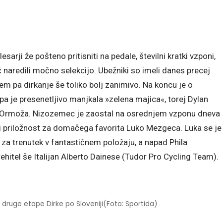
esarji že pošteno pritisniti na pedale, številni kratki vzponi,
 naredili močno selekcijo. Ubežniki so imeli danes precej
 tem pa dirkanje še toliko bolj zanimivo. Na koncu je o
a je presenetljivo manjkala »zelena majica«, torej Dylan
Ormoža. Nizozemec je zaostal na osrednjem vzponu dneva
tudi priložnost za domačega favorita Luko Mezgeca. Luka se je
 za trenutek v fantastičnem položaju, a napad Phila
ehitel še Italijan Alberto Dainese (Tudor Pro Cycling Team).
cu druge etape Dirke po Sloveniji(Foto: Sportida)