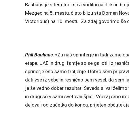
Bauhaus je s tem tudi novi vodilni na dirki in bo 
Mezgec na 5. mestu, čisto blizu sta Domen Nova
Victorious) na 10. mestu. Za zdaj govorimo še o
Phil Bauhaus
: »Za naš sprinterje in tudi zame os
etape. UAE in drugi fantje so se ga lotili z res
sprinerje eno samo trpljenje. Dobro sem priprav
dati vse iz sebe in resnično sem vesel, da sem la
je še vedno dober rezultat. Seveda si vsi želim
in drugi so v sami svetovni špici. Včeraj smo im
delovali od začetka do konca, prijeten občutek 