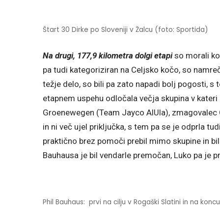
Štart 30 Dirke po Sloveniji v Žalcu (foto: Sportida)
Na drugi, 177,9 kilometra dolgi etapi
so morali kol
pa tudi kategoriziran na Celjsko kočo, so namreč
težje delo, so bili pa zato napadi bolj pogosti, s
etapnem uspehu odločala večja skupina v kateri p
Groenewegen (Team Jayco AlUla), zmagovalec 
in ni več ujel priključka, s tem pa se je odprla 
praktično brez pomoči prebil mimo skupine in bil
Bauhausa je bil vendarle premočan, Luko pa je pr
Phil Bauhaus: prvi na cilju v Rogaški Slatini in na kon