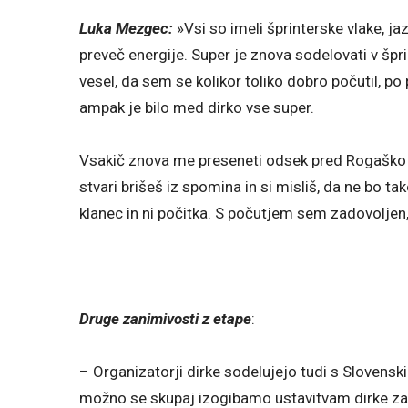
Luka Mezgec:
»Vsi so imeli šprinterske vlake, ja
preveč energije. Super je znova sodelovati v šprin
vesel, da sem se kolikor toliko dobro počutil, po
ampak je bilo med dirko vse super.
Vsakič znova me preseneti odsek pred Rogaško Sl
stvari brišeš iz spomina in si misliš, da ne bo 
klanec in ni počitka. S počutjem sem zadovoljen
Druge zanimivosti z etape
:
– Organizatorji dirke sodelujejo tudi s Slovenski
možno se skupaj izogibamo ustavitvam dirke zar