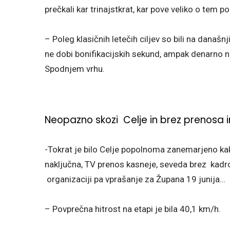
prečkali kar trinajstkrat, kar pove veliko o te
– Poleg klasičnih letečih ciljev so bili na današnji
ne dobi bonifikacijskih sekund, ampak denarno nagr
Spodnjem vrhu.
Neopazno skozi Celje in brez prenosa i
-Tokrat je bilo Celje popolnoma zanemarjeno kak
naključna, TV prenos kasneje, seveda brez kadrov
organizaciji pa vprašanje za Župana 19 junija…
– Povprečna hitrost na etapi je bila 40,1 km/h.