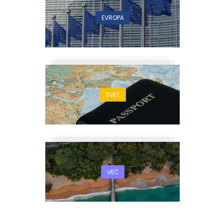
EVROPA
SVET
VEČ