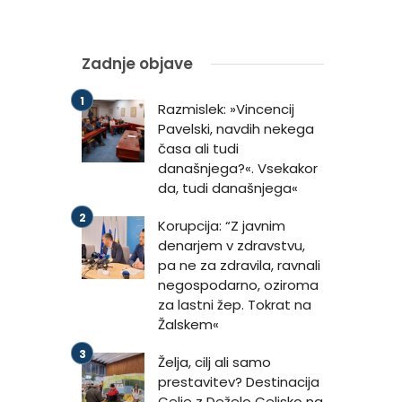
Zadnje objave
Razmislek: »Vincencij
Pavelski, navdih nekega
časa ali tudi
današnjega?«. Vsekakor
da, tudi današnjega«
Korupcija: “Z javnim
denarjem v zdravstvu,
pa ne za zdravila, ravnali
negospodarno, oziroma
za lastni žep. Tokrat na
Žalskem«
n
Želja, cilj ali samo
prestavitev? Destinacija
Celje z Deželo Celjsko na