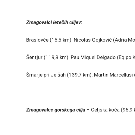
Zmagovalci letečih ciljev:
Braslovče (15,5 km): Nicolas Gojković (Adria Mo
Šentjur (119,9 km): Pau Miquel Delgado (Eqipo 
Šmarje pri Jelšah (139,7 km): Martin Marcellusi
Zmagovalec gorskega cilja
– Celjska koča (95,9 k