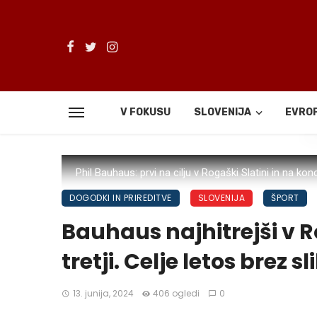
V FOKUSU
SLOVENIJA
EVRO
De
Phil Bauhaus: prvi na cilju v Rogaški Slatini in na ko
DOGODKI IN PRIREDITVE
SLOVENIJA
ŠPORT
Bauhaus najhitrejši v R
tretji. Celje letos brez s
13. junija, 2024
406 ogledi
0