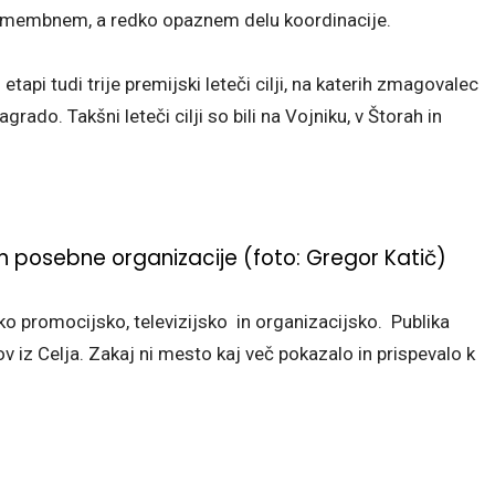
m pomembnem, a redko opaznem delu koordinacije.
 etapi tudi trije premijski leteči cilji, na katerih zmagovalec
ado. Takšni leteči cilji so bili na Vojniku, v Štorah in
n posebne organizacije (foto: Gregor Katič)
o promocijsko, televizijsko in organizacijsko. Publika
 iz Celja. Zakaj ni mesto kaj več pokazalo in prispevalo k