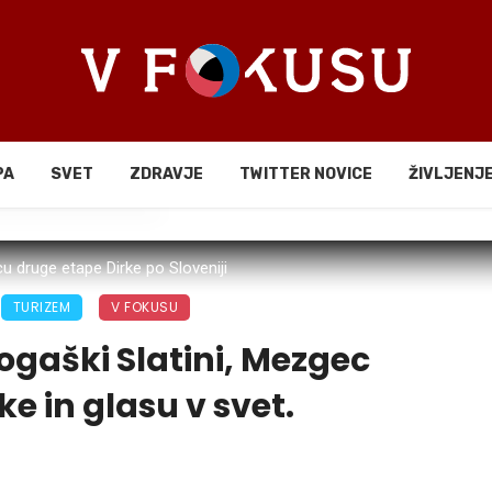
PA
SVET
ZDRAVJE
TWITTER NOVICE
ŽIVLJENJ
li
ncu druge etape Dirke po Sloveniji
TURIZEM
V FOKUSU
ogaški Slatini, Mezgec
like in glasu v svet.