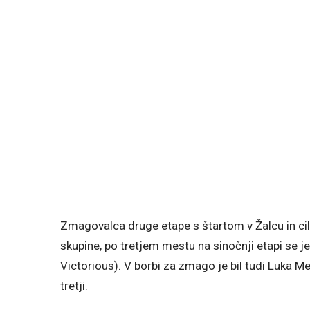
Zmagovalca druge etape s štartom v Žalcu in cilj
skupine, po tretjem mestu na sinočnji etapi se 
Victorious). V borbi za zmago je bil tudi Luka M
tretji.