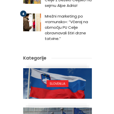
sejmu Alpe Adria!
Mrežni marketing po
»romunsko«: “Včeraj na
območju PU Celje
obravnavali štiri drzne
tatvine.”
Kategorije
SLOVENIJA