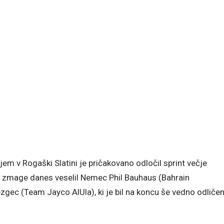
em v Rogaški Slatini je pričakovano odločil sprint večje
je zmage danes veselil Nemec Phil Bauhaus (Bahrain
ezgec (Team Jayco AlUla), ki je bil na koncu še vedno odliče