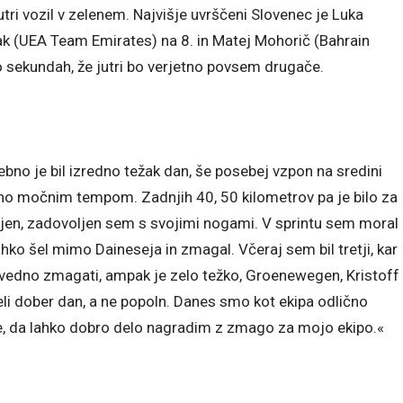
jutri vozil v zelenem. Najvišje uvrščeni Slovenec je Luka
k (UEA Team Emirates) na 8. in Matej Mohorič (Bahrain
 sekundah, že jutri bo verjetno povsem drugače.
ebno je bil izredno težak dan, še posebej vzpon na sredini
nično močnim tempom. Zadnjih 40, 50 kilometrov pa je bilo za
ljen, zadovoljen sem s svojimi nogami. V sprintu sem moral
hko šel mimo Daineseja in zmagal. Včeraj sem bil tretji, kar
o vedno zmagati, ampak je zelo težko, Groenewegen, Kristoff
eli dober dan, a ne popoln. Danes smo kot ekipa odlično
je, da lahko dobro delo nagradim z zmago za mojo ekipo.«