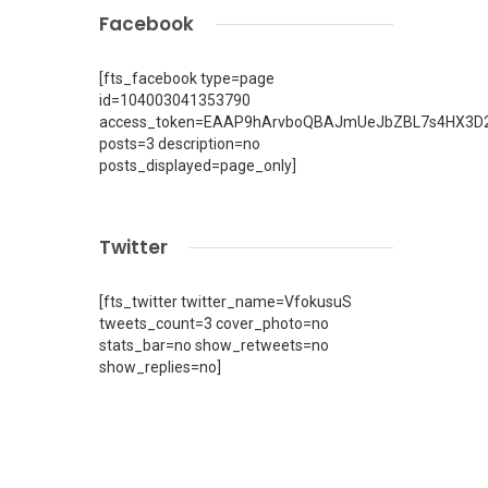
Facebook
[fts_facebook type=page
id=104003041353790
access_token=EAAP9hArvboQBAJmUeJbZBL7s4HX3D2
posts=3 description=no
posts_displayed=page_only]
Twitter
[fts_twitter twitter_name=VfokusuS
tweets_count=3 cover_photo=no
stats_bar=no show_retweets=no
show_replies=no]