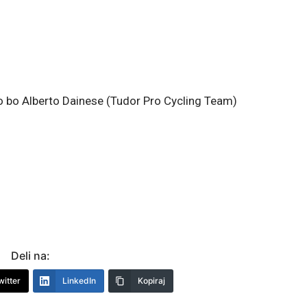
 jo bo Alberto Dainese (Tudor Pro Cycling Team)
Deli na:
witter
LinkedIn
Kopiraj