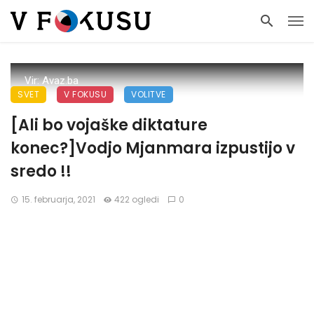
Vir: Avaz.ba
SVET
V FOKUSU
VOLITVE
[Ali bo vojaške diktature
konec?]Vodjo Mjanmara izpustijo v
sredo !!
15. februarja, 2021
422 ogledi
0