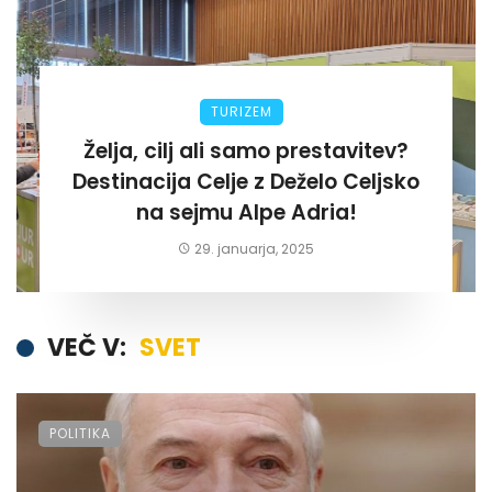
TURIZEM
Želja, cilj ali samo prestavitev?
Destinacija Celje z Deželo Celjsko
na sejmu Alpe Adria!
29. januarja, 2025
VEČ V:
SVET
POLITIKA