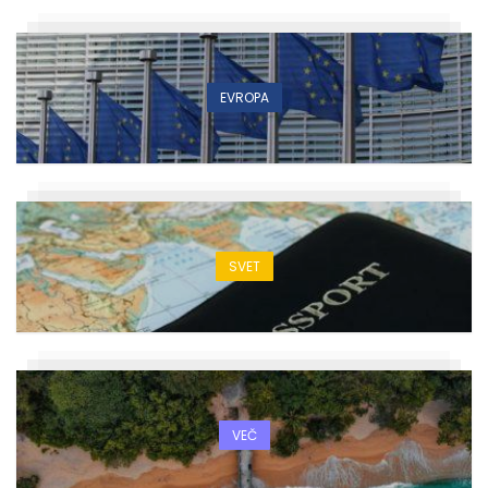
EVROPA
SVET
VEČ