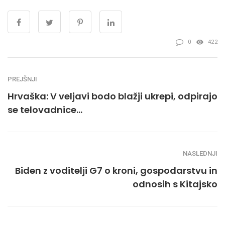
0
422
PREJŠNJI
Hrvaška: V veljavi bodo blažji ukrepi, odpirajo
se telovadnice…
NASLEDNJI
Biden z voditelji G7 o kroni, gospodarstvu in
odnosih s Kitajsko