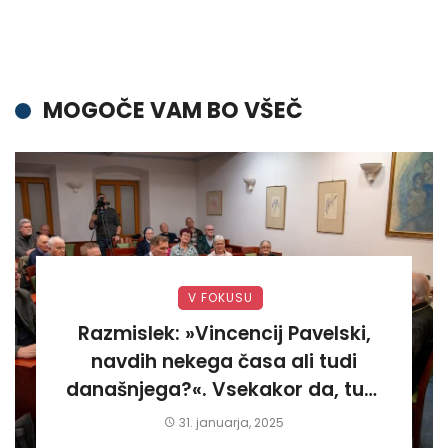
MOGOČE VAM BO VŠEČ
V FOKUSU
Razmislek: »Vincencij Pavelski,
navdih nekega časa ali tudi
današnjega?«. Vsekakor da, tudi
današnjega«
31. januarja, 2025