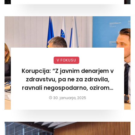
V FOKUSU
Korupcija: “Z javnim denarjem v
zdravstvu, pa ne za zdravila,
ravnali negospodarno, oziroma
za lastni žep. Tokrat na Žalskem«
30. januarja, 2025