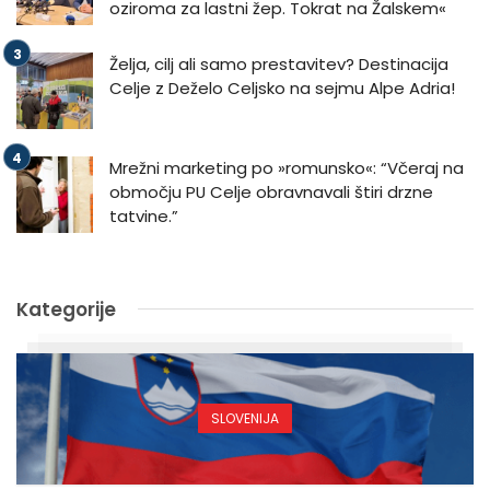
oziroma za lastni žep. Tokrat na Žalskem«
Želja, cilj ali samo prestavitev? Destinacija
Celje z Deželo Celjsko na sejmu Alpe Adria!
Mrežni marketing po »romunsko«: “Včeraj na
območju PU Celje obravnavali štiri drzne
tatvine.”
Kategorije
SLOVENIJA