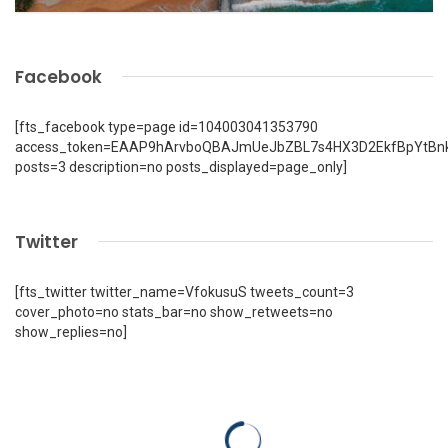
Facebook
[fts_facebook type=page id=104003041353790
access_token=EAAP9hArvboQBAJmUeJbZBL7s4HX3D2EkfBpYtBn
posts=3 description=no posts_displayed=page_only]
Twitter
[fts_twitter twitter_name=VfokusuS tweets_count=3
cover_photo=no stats_bar=no show_retweets=no
show_replies=no]