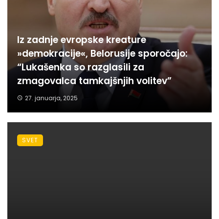
Iz zadnje evropske kreature
»demokracije«, Belorusije sporočajo:
“Lukašenka so razglasili za
zmagovalca tamkajšnjih volitev”
27. januarja, 2025
SVET