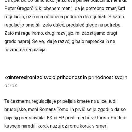
Evrope. Da bo temu tako, je zdrava pamet odločilna, meni dr.
Peter Gregorčič, ki obenem meni, da je potrebno zmanjšati
regulacijo, oziroma odločena področja deregulirati. S samo
regulacijo smo šli zelo daleč, predaleč glede na potrebe.
Zato mi reguliramo, drugi razvijajo, mi zaostajamo drugi
gredo naprej. Se ve, da je razvoj gibalo napredka in ne
čezmerna regulacija.
Zainteresirani za svojo prihodnost in prihodnost svojih
otrok
Ta čezmerna regulacija je pripeljala kmete na ulice, tudi
bruseljske, meni Romana Tomc. In prvič se je zgodilo da so
najvišji predstavniki EK in EP prišli med »traktoriste« in tudi
kasneje naredili korak nazaj oziroma korak v smeri