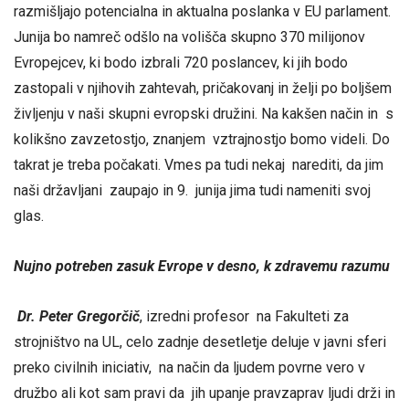
razmišljajo potencialna in aktualna poslanka v EU parlament.
Junija bo namreč odšlo na volišča skupno 370 milijonov
Evropejcev, ki bodo izbrali 720 poslancev, ki jih bodo
zastopali v njihovih zahtevah, pričakovanj in želji po boljšem
življenju v naši skupni evropski družini. Na kakšen način in s
kolikšno zavzetostjo, znanjem vztrajnostjo bomo videli. Do
takrat je treba počakati. Vmes pa tudi nekaj narediti, da jim
naši državljani zaupajo in 9. junija jima tudi nameniti svoj
glas.
Nujno potreben zasuk Evrope v desno, k zdravemu razumu
Dr. Peter Gregorčič
, izredni profesor na Fakulteti za
strojništvo na UL, celo zadnje desetletje deluje v javni sferi
preko civilnih iniciativ, na način da ljudem povrne vero v
družbo ali kot sam pravi da jih upanje pravzaprav ljudi drži in