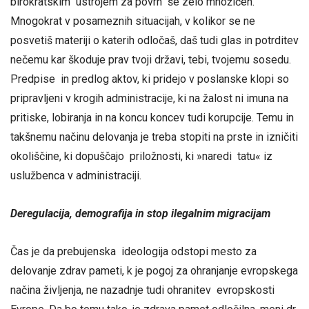
birokratskim ustrojem za povrh še zelo množičen.
Mnogokrat v posameznih situacijah, v kolikor se ne
posvetiš materiji o katerih odločaš, daš tudi glas in potrditev
nečemu kar škoduje prav tvoji državi, tebi, tvojemu sosedu.
Predpise in predlog aktov, ki pridejo v poslanske klopi so
pripravljeni v krogih administracije, ki na žalost ni imuna na
pritiske, lobiranja in na koncu koncev tudi korupcije. Temu in
takšnemu načinu delovanja je treba stopiti na prste in izničiti
okoliščine, ki dopuščajo priložnosti, ki »naredi tatu« iz
uslužbenca v administraciji.
Deregulacija, demografija in stop ilegalnim migracijam
Čas je da prebujenska ideologija odstopi mesto za
delovanje zdrav pameti, k je pogoj za ohranjanje evropskega
načina življenja, ne nazadnje tudi ohranitev evropskosti