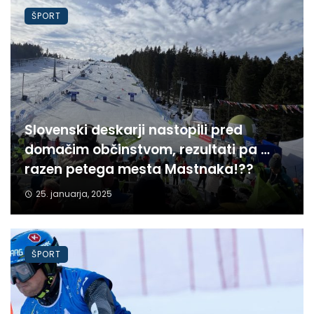
ŠPORT
Slovenski deskarji nastopili pred
domačim občinstvom, rezultati pa …
razen petega mesta Mastnaka!??
25. januarja, 2025
ŠPORT