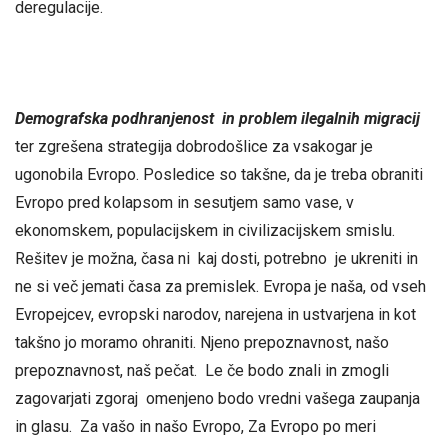
deregulacije.
Demografska podhranjenost in problem ilegalnih migracij
ter zgrešena strategija dobrodošlice za vsakogar je
ugonobila Evropo. Posledice so takšne, da je treba obraniti
Evropo pred kolapsom in sesutjem samo vase, v
ekonomskem, populacijskem in civilizacijskem smislu.
Rešitev je možna, časa ni kaj dosti, potrebno je ukreniti in
ne si več jemati časa za premislek. Evropa je naša, od vseh
Evropejcev, evropski narodov, narejena in ustvarjena in kot
takšno jo moramo ohraniti. Njeno prepoznavnost, našo
prepoznavnost, naš pečat. Le če bodo znali in zmogli
zagovarjati zgoraj omenjeno bodo vredni vašega zaupanja
in glasu. Za vašo in našo Evropo, Za Evropo po meri