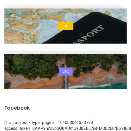
SVET
VEČ
Facebook
[fts_facebook type=page id=104003041353790
access_token=EAAP9hArvboQBAJmUeJbZBL7s4HX3D2EkfBpYtBn