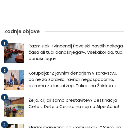
Zadnje objave
Razmislek: »Vincencij Pavelski, navdih nekega
časa ali tudi današnjega?«. Vsekakor da, tudi
današnjega«
Korupcija: “Z javnim denarjem v zdravstvu,
pa ne za zdravila, ravnali negospodarno,
oziroma za lastni žep. Tokrat na Žalskem«
Želja, cilj ali samo prestavitev? Destinacija
Celje z Deželo Celjsko na sejmu Alpe Adria!
Mrežni marketing po »romunsko«: “Včeraj na