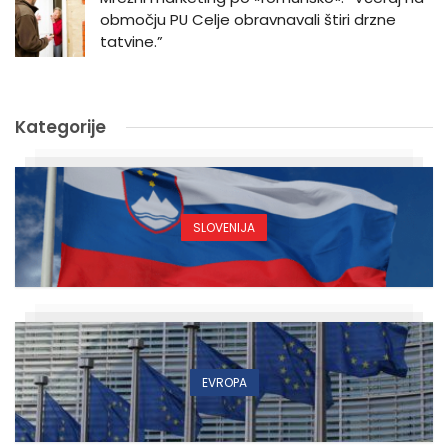
območju PU Celje obravnavali štiri drzne
tatvine.”
Kategorije
SLOVENIJA
EVROPA