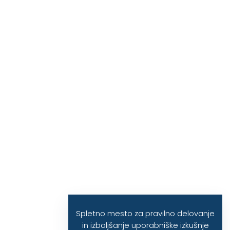
Spletno mesto za pravilno delovanje
in izboljšanje uporabniške izkušnje