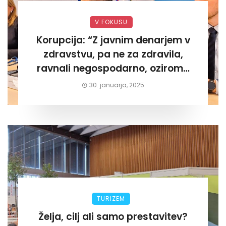
V FOKUSU
Korupcija: “Z javnim denarjem v
zdravstvu, pa ne za zdravila,
ravnali negospodarno, oziroma
za lastni žep. Tokrat na Žalskem«
30. januarja, 2025
TURIZEM
Želja, cilj ali samo prestavitev?