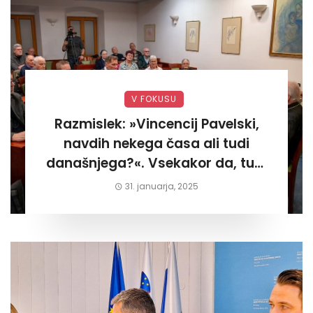
V FOKUSU
Razmislek: »Vincencij Pavelski,
navdih nekega časa ali tudi
današnjega?«. Vsekakor da, tudi
današnjega«
31. januarja, 2025