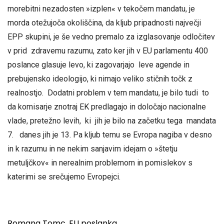
morebitni nezadosten »izplen« v tekočem mandatu, je
morda otežujoča okoliščina, da kljub pripadnosti največji
EPP skupini, je še vedno premalo za izglasovanje odločitev
v prid zdravemu razumu, zato ker jih v EU parlamentu 400
poslance glasuje levo, ki zagovarjajo leve agende in
prebujensko ideologijo, ki nimajo veliko stičnih točk z
realnostjo. Dodatni problem v tem mandatu, je bilo tudi to
da komisarje znotraj EK predlagajo in določajo nacionalne
vlade, pretežno levih, ki jih je bilo na začetku tega mandata
7. danes jih je 13. Pa kljub temu se Evropa nagiba v desno
in k razumu in ne nekim sanjavim idejam o »štetju
metuljčkov« in nerealnim problemom in pomislekov s
katerimi se srečujemo Evropejci.
Romana Tomc, EU poslanka