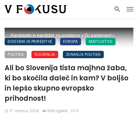
Kandidatki in kandidat za poslance v EU parlament i
DOGODKI IN PRIREDITVE
EVROPA
KMETIJSTVO
Slovenije
POLITIKA
SLOVENIJA
ZUNANJA POLITIKA
Ali bo Slovenija tista majhna žaba,
ki bo skočila daleč in kam? V boljšo
in lepšo skupno evropsko
prihodnost!
17. marca, 2024
609 ogledi
0