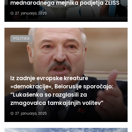
mednarodnega mejnika podjetja ZEISS
27. januarja, 2025
POLITIKA
Iz zadnje evropske kreature
»demokracije«, Belorusije sporočajo:
“Lukašenka so razglasili za
zmagovalca tamkajšnjih volitev”
27. januarja, 2025