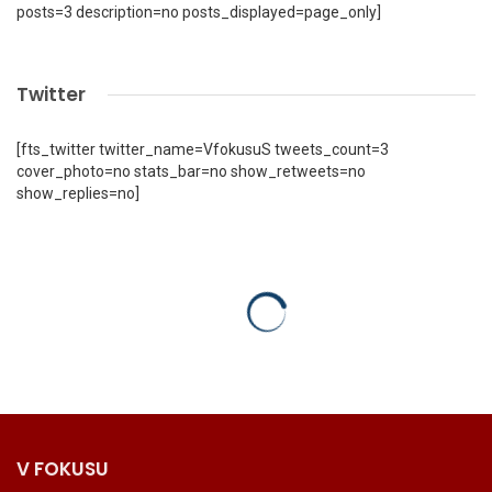
posts=3 description=no posts_displayed=page_only]
Twitter
[fts_twitter twitter_name=VfokusuS tweets_count=3
cover_photo=no stats_bar=no show_retweets=no
show_replies=no]
V FOKUSU