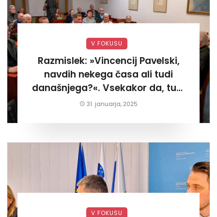
V FOKUSU
Razmislek: »Vincencij Pavelski,
navdih nekega časa ali tudi
današnjega?«. Vsekakor da, tudi
današnjega«
31. januarja, 2025
V FOKUSU