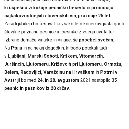
ki
uspešno združuje pesniško besedo
in
promocijo
najkakovostnejših slovenskih vin
,
praznuje 25 let
.
Zaradi jubileja bo festival, ki vsako leto konec avgusta gosti
številne priznane pesnice in pesnike z vsega sveta ter
izbrane domače vinarke in vinarje, še
posebej svečan
.
Na
Ptuju
in na nekaj dogodkih, ki bodo potekali tudi
v
Ljubljani, Murski Soboti, Krškem, Vitomarcih,
Juršincih, Ljutomeru, Križevcih pri Ljutomeru, Ormožu,
Belem, Radovljici, Varaždinu na Hrvaškem
in
Potrni
v
Avstriji
bo med
24. in 28. avgustom
2021 nastopilo
35
pesnic in pesnikov iz 20 držav
.