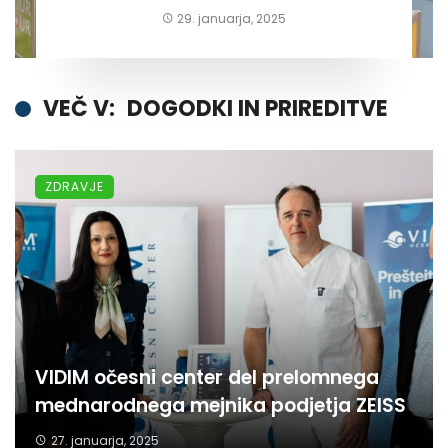
29. januarja, 2025
VEČ V:
DOGODKI IN PRIREDITVE
ZDRAVJE
VIDIM očesni center del prelomnega
mednarodnega mejnika podjetja ZEISS
27. januarja, 2025