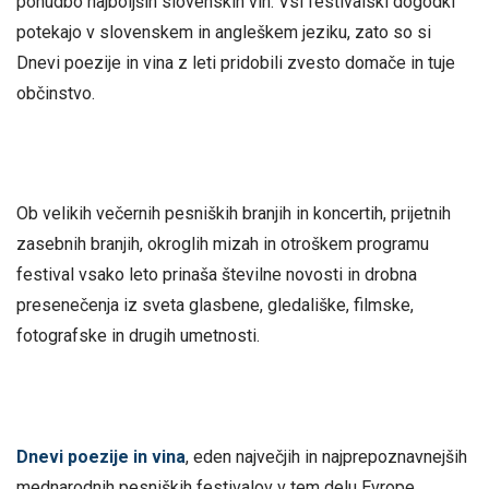
ponudbo najboljših slovenskih vin. Vsi festivalski dogodki
potekajo v slovenskem in angleškem jeziku, zato so si
Dnevi poezije in vina z leti pridobili zvesto domače in tuje
občinstvo.
Ob velikih večernih pesniških branjih in koncertih, prijetnih
zasebnih branjih, okroglih mizah in otroškem programu
festival vsako leto prinaša številne novosti in drobna
presenečenja iz sveta glasbene, gledališke, filmske,
fotografske in drugih umetnosti.
Dnevi poezije in vina
, eden največjih in najprepoznavnejših
mednarodnih pesniških festivalov v tem delu Evrope,