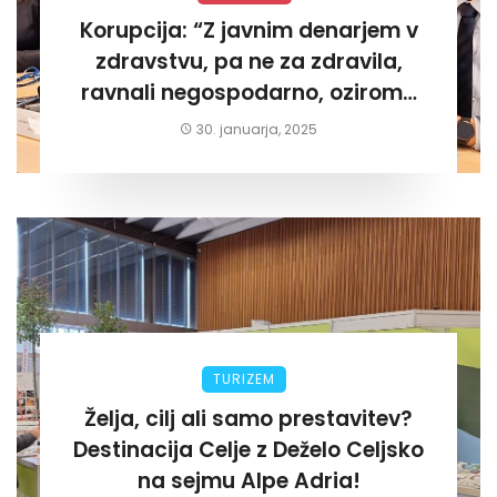
Korupcija: “Z javnim denarjem v
zdravstvu, pa ne za zdravila,
ravnali negospodarno, oziroma
za lastni žep. Tokrat na Žalskem«
30. januarja, 2025
TURIZEM
Želja, cilj ali samo prestavitev?
Destinacija Celje z Deželo Celjsko
na sejmu Alpe Adria!