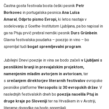
Častna gosta festivala bosta češki pesnik
Petr
Borkovec
in portugalska pesnica
Ana Luísa
Amaral
,
Odprto pismo Evropi,
ki letos nastaja v
sodelovanju z Goethe-Institutom Ljubljana, pa bo napisal in
ga na Ptuju prvič prebral nemški pesnik
Durs Grünbein
.
Glavna festivalska poudarka – poezijo in vino – bo
spremljal tudi
bogat spremljevalni program
.
Jubilejni Dnevi poezije in vina se bodo začeli
v Ljubljani s
pesniškimi branji in prevajalskim projektom,
namenjenim mladim avtorjem in avtoricam
, ter
s
srečanjem direktorjev literarnih festivalov
evropske
pesniške platforme
Versopolis iz 30 evropskih držav
. V
naslednjih festivalskih dneh bo
poezija naselila Ptuj in
druge kraje po Sloveniji
ter na Hrvaškem in v Avstriji,
literarne dogodke pa bodo spremljali