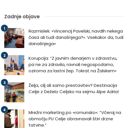
Zadnje objave
Razmislek: »Vincencij Pavelski, navdih nekega
časa ali tudi današnjega?«. Vsekakor da, tudi
današnjega«
Korupcija: “Z javnim denarjem v zdravstvu,
pa ne za zdravila, ravnali negospodarno,
oziroma za lastni žep. Tokrat na Žalskem«
Želja, cilj ali samo prestavitev? Destinacija
Celje z Deželo Celjsko na sejmu Alpe Adria!
Mrežni marketing po »romunsko«: “Včeraj na
območju PU Celje obravnavali štiri drzne
tatvine.”