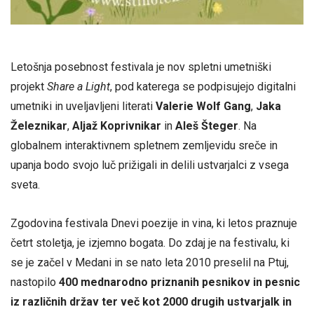
Letošnja posebnost festivala je nov spletni umetniški
projekt
Share a Light
, pod katerega se podpisujejo digitalni
umetniki in uveljavljeni literati
Valerie Wolf Gang
,
Jaka
Železnikar
,
Aljaž Koprivnikar
in
Aleš Šteger
. Na
globalnem interaktivnem spletnem zemljevidu sreče in
upanja bodo svojo luč prižigali in delili ustvarjalci z vsega
sveta.
Zgodovina festivala Dnevi poezije in vina, ki letos praznuje
četrt stoletja, je izjemno bogata. Do zdaj je na festivalu, ki
se je začel v Medani in se nato leta 2010 preselil na Ptuj,
nastopilo
400 mednarodno priznanih pesnikov in pesnic
iz različnih držav ter več kot 2000 drugih ustvarjalk in