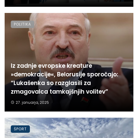
POLITIKA
Iz zadnje evropske kreature
»demokracije«, Belorusije sporočajo:
“Lukašenka so razglasili za
zmagovalca tamkajšnjih volitev”
27. januarja, 2025
ŠPORT