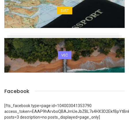
SVET
VEČ
Facebook
[fts_facebook type=page id=104003041353790
access_token=EAAP9hArvboQBAJmUeJbZBL7s4HX3D2EkfBpYtBn
posts=3 description=no posts_displayed=page_only]