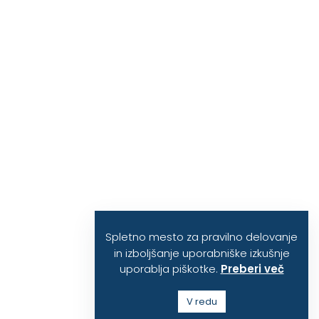
Spletno mesto za pravilno delovanje
in izboljšanje uporabniške izkušnje
uporablja piškotke.
Preberi več
V redu