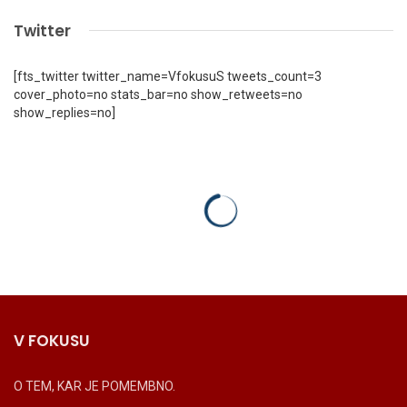
Twitter
[fts_twitter twitter_name=VfokusuS tweets_count=3
cover_photo=no stats_bar=no show_retweets=no
show_replies=no]
V FOKUSU
O TEM, KAR JE POMEMBNO.