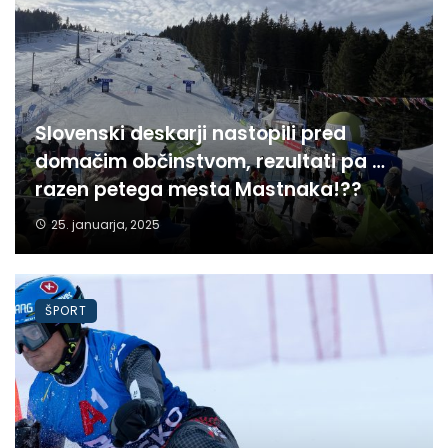
Slovenski deskarji nastopili pred
domačim občinstvom, rezultati pa …
razen petega mesta Mastnaka!??
25. januarja, 2025
ŠPORT