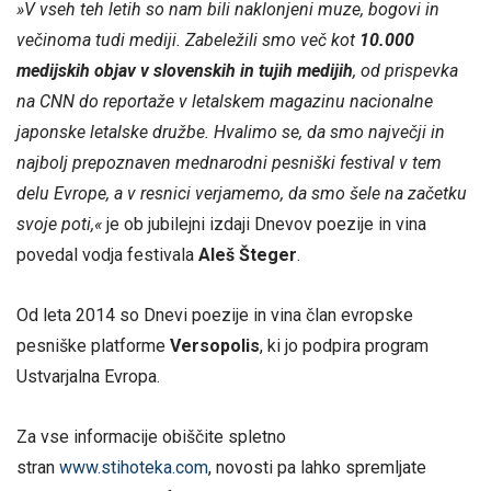
»V vseh teh letih so nam bili naklonjeni muze, bogovi in
večinoma tudi mediji. Zabeležili smo več kot
10.000
medijskih objav v slovenskih in tujih medijih
, od prispevka
na CNN do reportaže v letalskem magazinu nacionalne
japonske letalske družbe. Hvalimo se, da smo največji in
najbolj prepoznaven mednarodni pesniški festival v tem
delu Evrope, a v resnici verjamemo, da smo šele na začetku
svoje poti,«
je ob jubilejni izdaji Dnevov poezije in vina
povedal vodja festivala
Aleš Šteger
.
Od leta 2014 so Dnevi poezije in vina član evropske
pesniške platforme
Versopolis
, ki jo podpira program
Ustvarjalna Evropa.
Za vse informacije obiščite spletno
stran
www.stihoteka.com
, novosti pa lahko spremljate