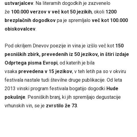
ustvarjalcev
. Na literarnih dogodkih je zazvenelo
že
100.000 verzov v več kot 50 jezikih
, okoli
1200
brezplačnih dogodkov
pa je spremljalo
več kot 100.000
obiskovalcev
.
Pod okriljem Dnevov poezije in vina je izšlo več kot
150
pesniških zbirk, prevedenih iz 50 jezikov, in štiri izdaje
Odprtega pisma Evropi
, od katerih je bila
vsaka
prevedena v 15 jezikov
, v teh letih pa so v okviru
festivala nastale tudi številne druge publikacije. Od leta
2013 vinski program festivala bogatijo dogodki
Hude
pokušnje
. Pesniških branj, ki jih spremljajo degustacije
vrhunskih vin, se je
zvrstilo že 73
.