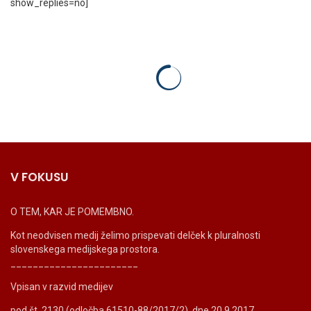
show_replies=no]
V FOKUSU
O TEM, KAR JE POMEMBNO.
Kot neodvisen medij želimo prispevati delček k pluralnosti
slovenskega medijskega prostora.
_______________________
Vpisan v razvid medijev
pod št. 2130 (odločba 61510-88/2017/2), dne 20.9.2017.