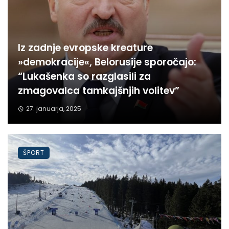
Iz zadnje evropske kreature
»demokracije«, Belorusije sporočajo:
“Lukašenka so razglasili za
zmagovalca tamkajšnjih volitev”
27. januarja, 2025
ŠPORT