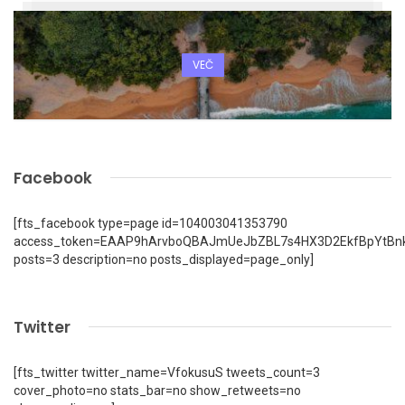
VEČ
Facebook
[fts_facebook type=page id=104003041353790
access_token=EAAP9hArvboQBAJmUeJbZBL7s4HX3D2EkfBpYtBn
posts=3 description=no posts_displayed=page_only]
Twitter
[fts_twitter twitter_name=VfokusuS tweets_count=3
cover_photo=no stats_bar=no show_retweets=no