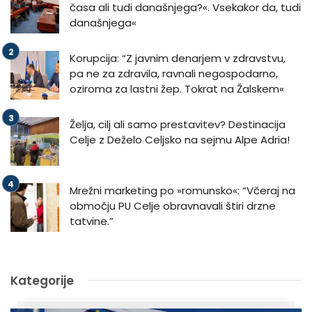
časa ali tudi današnjega?«. Vsekakor da, tudi
današnjega«
Korupcija: “Z javnim denarjem v zdravstvu,
pa ne za zdravila, ravnali negospodarno,
oziroma za lastni žep. Tokrat na Žalskem«
Želja, cilj ali samo prestavitev? Destinacija
Celje z Deželo Celjsko na sejmu Alpe Adria!
Mrežni marketing po »romunsko«: “Včeraj na
območju PU Celje obravnavali štiri drzne
tatvine.”
Kategorije