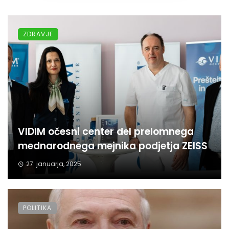
ZDRAVJE
VIDIM očesni center del prelomnega
mednarodnega mejnika podjetja ZEISS
27. januarja, 2025
POLITIKA