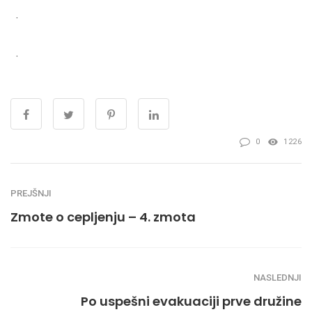
·
·
0
1226
PREJŠNJI
Zmote o cepljenju – 4. zmota
NASLEDNJI
Po uspešni evakuaciji prve družine