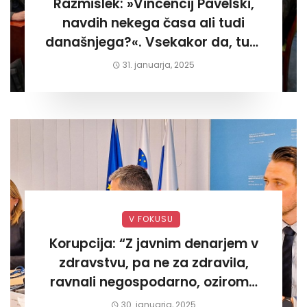
Razmislek: »Vincencij Pavelski,
navdih nekega časa ali tudi
današnjega?«. Vsekakor da, tudi
današnjega«
31. januarja, 2025
V FOKUSU
Korupcija: “Z javnim denarjem v
zdravstvu, pa ne za zdravila,
ravnali negospodarno, oziroma
za lastni žep. Tokrat na Žalskem«
30. januarja, 2025