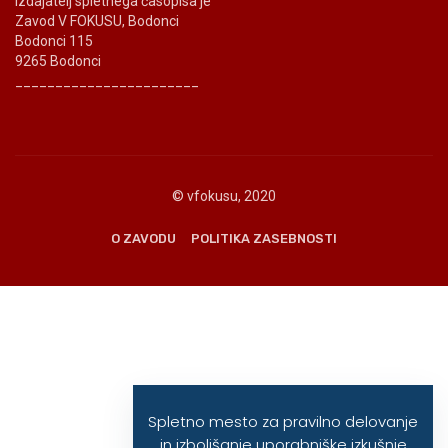
Izdajatelj spletnega časopisa je
Zavod V FOKUSU, Bodonci
Bodonci 115
9265 Bodonci
_______________________
© vfokusu, 2020
O ZAVODU
POLITIKA ZASEBNOSTI
Spletno mesto za pravilno delovanje
in izboljšanje uporabniške izkušnje