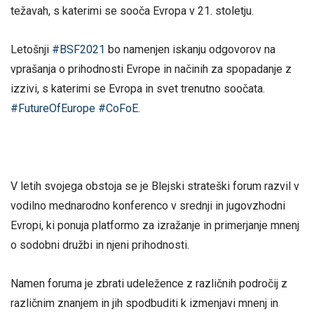
težavah, s katerimi se sooča Evropa v 21. stoletju.
Letošnji
#BSF2021
bo namenjen iskanju odgovorov na
vprašanja o prihodnosti Evrope in načinih za spopadanje z
izzivi, s katerimi se Evropa in svet trenutno soočata.
#FutureOfEurope
#CoFoE
.
V letih svojega obstoja se je Blejski strateški forum razvil v
vodilno mednarodno konferenco v srednji in jugovzhodni
Evropi, ki ponuja platformo za izražanje in primerjanje mnenj
o sodobni družbi in njeni prihodnosti.
Namen foruma je zbrati udeležence z različnih področij z
različnim znanjem in jih spodbuditi k izmenjavi mnenj in