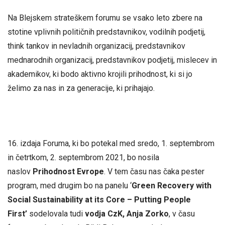
Na Blejskem strateškem forumu se vsako leto zbere na
stotine vplivnih političnih predstavnikov, vodilnih podjetij,
think tankov in nevladnih organizacij, predstavnikov
mednarodnih organizacij, predstavnikov podjetij, mislecev in
akademikov, ki bodo aktivno krojili prihodnost, ki si jo
želimo za nas in za generacije, ki prihajajo.
16. izdaja Foruma, ki bo potekal med sredo, 1. septembrom
in četrtkom, 2. septembrom 2021, bo nosila
naslov
Prihodnost Evrope
. V tem času nas čaka pester
program, med drugim bo na panelu ‘
Green Recovery with
Social Sustainability at its Core – Putting People
First
’
sodelovala tudi
vodja CzK, Anja Zorko
, v času