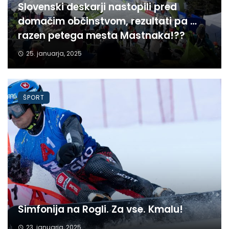
Slovenski deskarji nastopili pred
domačim občinstvom, rezultati pa …
razen petega mesta Mastnaka!??
25. januarja, 2025
ŠPORT
Simfonija na Rogli. Za vse. Kmalu!
23. januarja, 2025