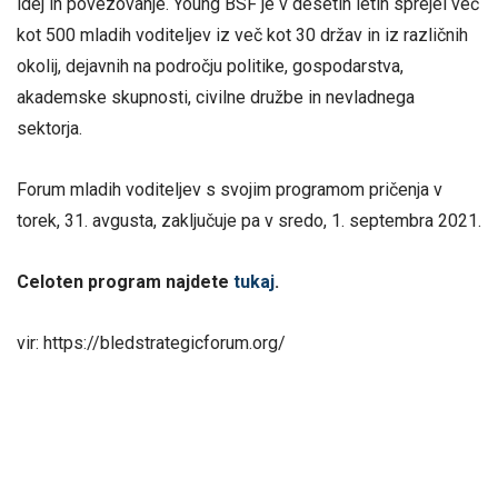
idej in povezovanje. Young BSF je v desetih letih sprejel več
kot 500 mladih voditeljev iz več kot 30 držav in iz različnih
okolij, dejavnih na področju politike, gospodarstva,
akademske skupnosti, civilne družbe in nevladnega
sektorja.
Forum mladih voditeljev s svojim programom pričenja v
torek, 31. avgusta, zaključuje pa v sredo, 1. septembra 2021.
Celoten program najdete
tukaj
.
vir: https://bledstrategicforum.org/