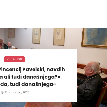
V FOKUSU
incencij Pavelski, navdih
 ali tudi današnjega?«.
da, tudi današnjega«
31. januarja, 2025