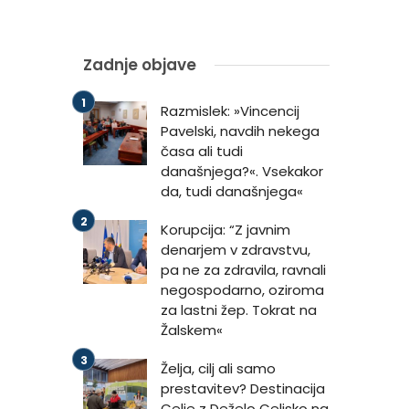
Zadnje objave
Razmislek: »Vincencij
Pavelski, navdih nekega
časa ali tudi
današnjega?«. Vsekakor
da, tudi današnjega«
Korupcija: “Z javnim
denarjem v zdravstvu,
pa ne za zdravila, ravnali
negospodarno, oziroma
za lastni žep. Tokrat na
Žalskem«
Želja, cilj ali samo
prestavitev? Destinacija
Celje z Deželo Celjsko na