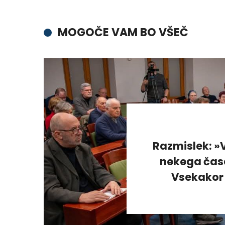
MOGOČE VAM BO VŠEČ
Razmislek: »V
nekega časa
Vsekakor 