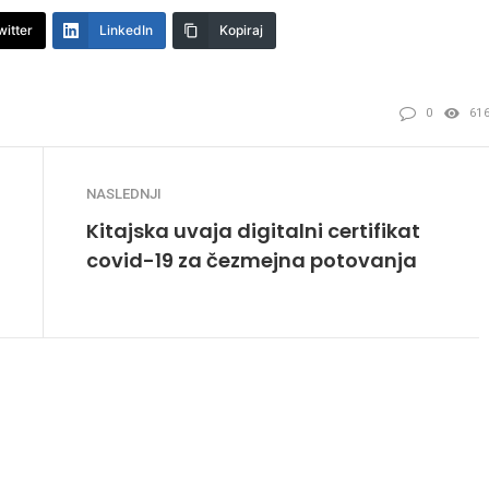
witter
LinkedIn
Kopiraj
0
61
NASLEDNJI
Kitajska uvaja digitalni certifikat
covid-19 za čezmejna potovanja