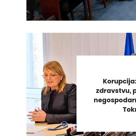
Korupcija
zdravstvu, p
negospodarno
Tok