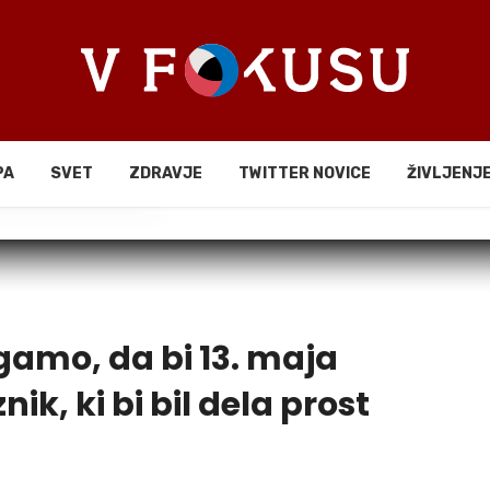
PA
SVET
ZDRAVJE
TWITTER NOVICE
ŽIVLJENJ
li
gamo, da bi 13. maja
ik, ki bi bil dela prost