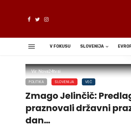
V FOKUSU
SLOVENIJA
EVRO
De
Vir: Nova24tv.si
POLITIKA
SLOVENIJA
VEČ
Zmago Jelinčič: Predla
praznovali državni prazn
dan…