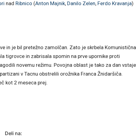
ori
nad
Ribnico
(
Anton Majnik
,
Danilo Zelen
,
Ferdo Kravanja
)
ave in je bil pretežno zamolčan. Zato je skrbela Komunistična
evala tigrovce in zabrisala spomin na prve upornike proti
rilagodili novemu režimu. Povojna oblast je tako za dan vstaje
partizani v Tacnu obstrelili orožnika Franca Žnidaršiča.
eč kot 2 meseca prej.
Deli na: