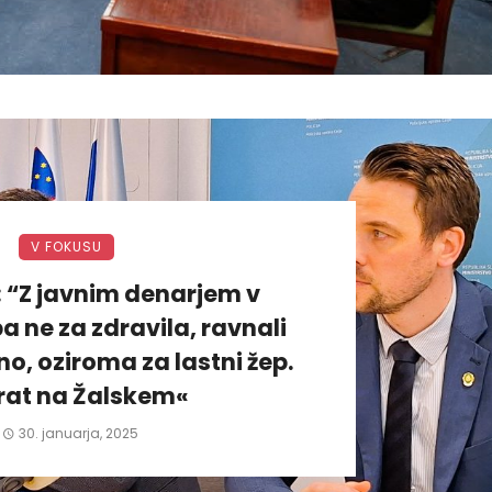
V FOKUSU
: “Z javnim denarjem v
a ne za zdravila, ravnali
, oziroma za lastni žep.
rat na Žalskem«
30. januarja, 2025