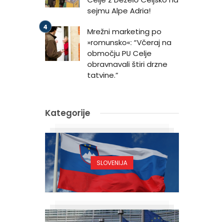
sejmu Alpe Adria!
Mrežni marketing po
»romunsko«: “Včeraj na
območju PU Celje
obravnavali štiri drzne
tatvine.”
Kategorije
SLOVENIJA