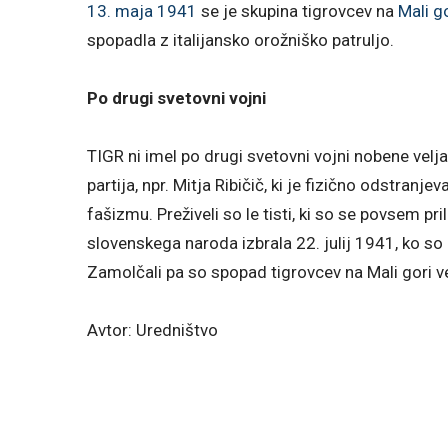
13. maja
1941
se je skupina tigrovcev na
Mali g
spopadla z italijansko orožniško patruljo.
Po drugi svetovni vojni
TIGR ni imel po drugi svetovni vojni nobene velj
partija, npr. Mitja Ribičič, ki je fizično odstranj
fašizmu. Preživeli so le tisti, ki so se povsem p
slovenskega naroda izbrala 22. julij 1941, ko so 
Zamolčali pa so spopad tigrovcev na Mali gori v
Avtor: Uredništvo