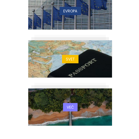
EVROPA
SVET
VEČ