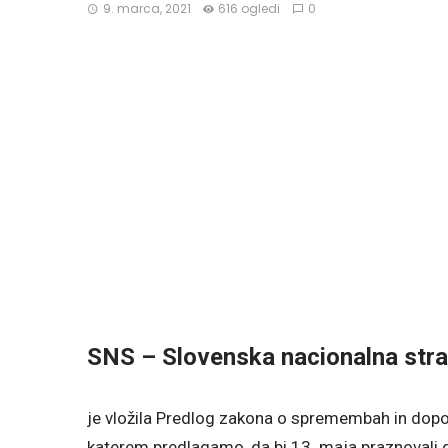
9. marca, 2021
616 ogledi
0
SNS – Slovenska nacionalna str
je vložila Predlog zakona o spremembah in dopoln
katerem predlagamo, da bi 13. maja praznovali 