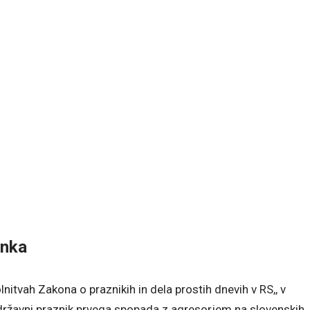
anka
itvah Zakona o praznikih in dela prostih dnevih v RS,, v
državni praznik prvega spopada z agresorjem na slovenskih