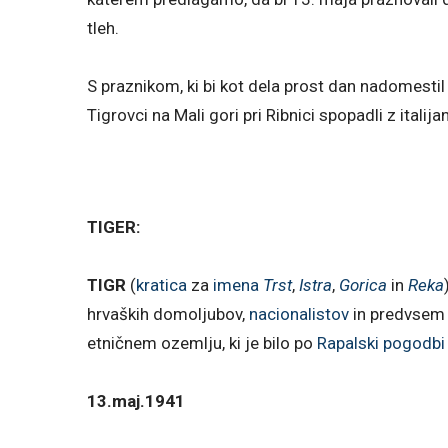
tleh.
S praznikom, ki bi kot dela prost dan nadomestil 2
Tigrovci na Mali gori pri Ribnici spopadli z italij
TIGER:
TIGR
(
kratica
za
imena
Trst
,
Istra
,
Gorica
in
Reka
hrvaških domoljubov,
nacionalistov
in predvse
etničnem ozemlju, ki je bilo po
Rapalski pogodbi
13.maj.1941