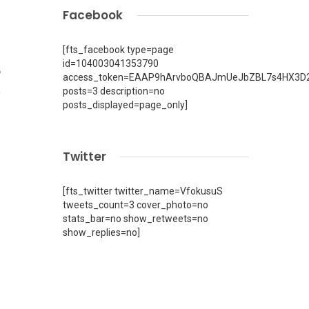
Facebook
[fts_facebook type=page
id=104003041353790
6
access_token=EAAP9hArvboQBAJmUeJbZBL7s4HX3D2
posts=3 description=no
posts_displayed=page_only]
Twitter
[fts_twitter twitter_name=VfokusuS
tweets_count=3 cover_photo=no
stats_bar=no show_retweets=no
show_replies=no]