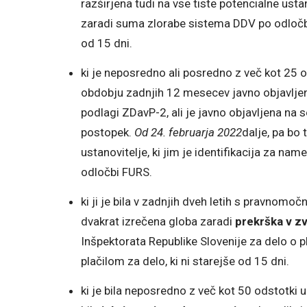
razširjena tudi na vse tiste potencialne usta
zaradi suma zlorabe sistema DDV po odločbi 
od 15 dni.
ki je neposredno ali posredno z več kot 25 od
obdobju zadnjih 12 mesecev javno objavlje
podlagi ZDavP-2, ali je javno objavljena na 
postopek.
Od 24. februarja 2022
dalje, pa bo 
ustanovitelje, ki jim je identifikacija za 
odločbi FURS.
ki ji je bila v zadnjih dveh letih s pravnom
dvakrat izrečena globa zaradi
prekrška v zv
Inšpektorata Republike Slovenije za delo o pl
plačilom za delo, ki ni starejše od 15 dni.
ki je bila neposredno z več kot 50 odstotki 