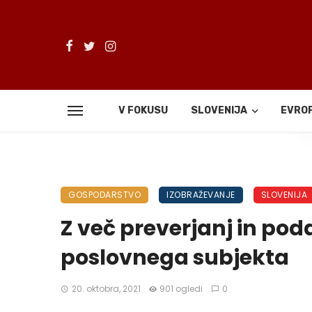
V FOKUSU
SLOVENIJA
EVRO
De
GOSPODARSTVO
IZOBRAŽEVANJE
SLOVENIJA
Z več preverjanj in pod
poslovnega subjekta
20. oktobra, 2021
901 ogledi
0