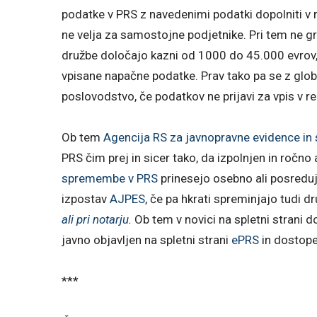
podatke v PRS z navedenimi podatki dopolniti v 
ne velja za samostojne podjetnike. Pri tem ne gr
družbe določajo kazni od 1000 do 45.000 evrov, č
vpisane napačne podatke. Prav tako pa se z glo
poslovodstvo, če podatkov ne prijavi za vpis v 
Ob tem
Agencija RS za javnopravne evidence in 
PRS čim prej in sicer tako, da izpolnjen in ročn
spremembe v PRS
prinesejo osebno ali posreduje
izpostav
AJPES
, če pa hkrati spreminjajo tudi
ali pri notarju
.
Ob tem v novici na spletni strani do
javno objavljen na spletni strani
ePRS
in dostop
***