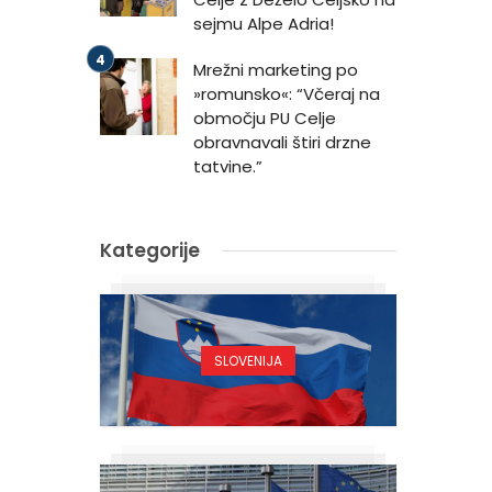
sejmu Alpe Adria!
Mrežni marketing po
»romunsko«: “Včeraj na
območju PU Celje
obravnavali štiri drzne
tatvine.”
Kategorije
SLOVENIJA