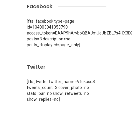
Facebook
[fts_facebook type=page
id=104003041353790
access_token=EAAP9hArvboQBAJmUeJbZBL7s4HX3D2
posts=3 description=no
posts_displayed=page_only]
Twitter
[fts_twitter twitter_name=VfokusuS
tweets_count=3 cover_photo=no
stats_bar=no show_retweets=no
show_replies=no]