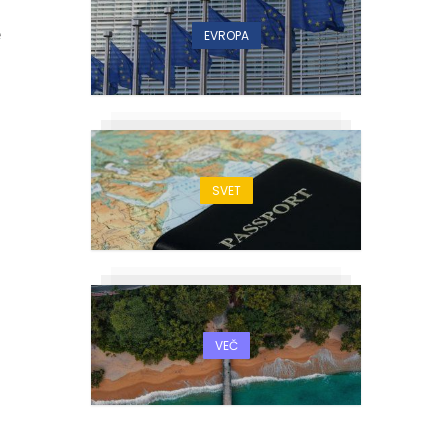
e
EVROPA
SVET
VEČ