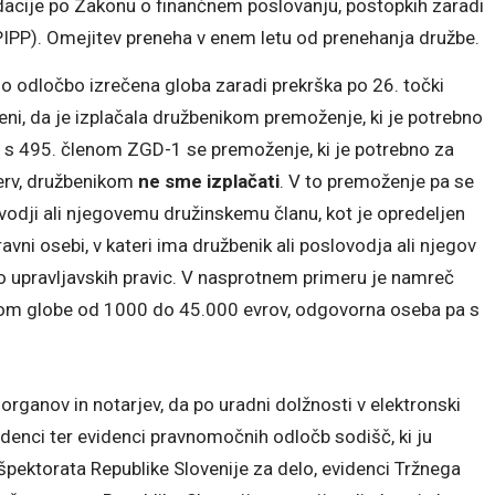
idacije po Zakonu o finančnem poslovanju, postopkih zaradi
PIPP). Omejitev preneha v enem letu od prenehanja družbe.
 odločbo izrečena globa zaradi prekrška po 26. točki
i, da je izplačala družbenikom premoženje, ki je potrebno
u s 495. členom ZGD-1 se premoženje, ki je potrebno za
zerv, družbenikom
ne sme izplačati
. V to premoženje pa se
ovodji ali njegovemu družinskemu članu, kot je opredeljen
vni osebi, v kateri ima družbenik ali poslovodja ali njegov
no upravljavskih pravic. V nasprotnem primeru je namreč
ilom globe od 1000 do 45.000 evrov, odgovorna oseba pa s
h organov in notarjev, da po uradni dolžnosti v elektronski
idenci ter evidenci pravnomočnih odločb sodišč, ki ju
nšpektorata Republike Slovenije za delo, evidenci Tržnega