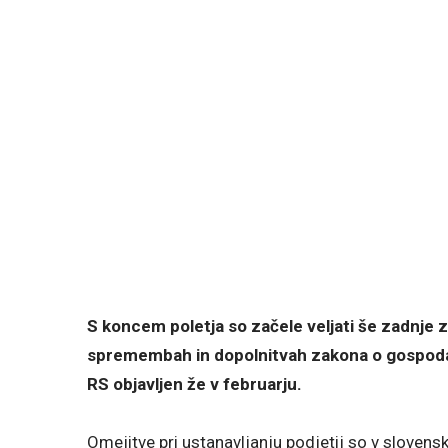
S koncem poletja so začele veljati še zadnje 
spremembah in dopolnitvah zakona o gospodars
RS objavljen že v februarju.
Omejitve pri ustanavljanju podjetij so v sloven