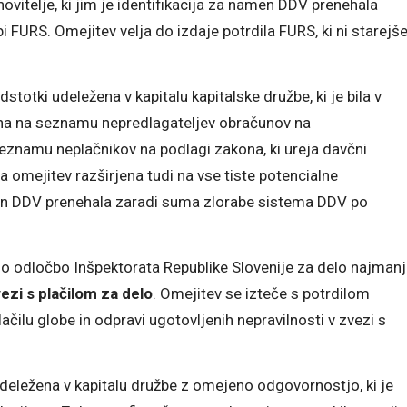
novitelje, ki jim je identifikacija za namen DDV prenehala
FURS. Omejitev velja do izdaje potrdila FURS, ki ni starejš
stotki udeležena v kapitalu kapitalske družbe, ki je bila v
na na seznamu nepredlagateljev obračunov na
seznamu neplačnikov na podlagi zakona, ki ureja davčni
ta omejitev razširjena tudi na vse tiste potencialne
namen DDV prenehala zaradi suma zlorabe sistema DDV po
očno odločbo Inšpektorata Republike Slovenije za delo najmanj
ezi s plačilom za delo
. Omejitev se izteče s potrdilom
ačilu globe in odpravi ugotovljenih nepravilnosti v zvezi s
udeležena v kapitalu družbe z omejeno odgovornostjo, ki je