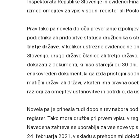
Inšpektorata Republike Slovenije in evidenci Fina
izmed omejitev za vpis v sodni register ali Poslo
Prav tako pa novela določa preverjanje izpolnje
podjetnika ali pridobitve statusa družbenika s st
tretje države
. V kolikor ustrezne evidence ne
Slovenijo, drugo državo članico ali tretjo držav
dokazati z dokumenti, ki niso starejši od 30 dni, 
enakovreden dokument, ki ga izda pristojni sodni a
matični državi ali državi, v kateri ima pravna ose
razlogi za omejitev ustanovitve in potrdilo, da 
Novela pa je prinesla tudi dopolnitev nabora pod
register. Tako mora družba pri prvem vpisu v reg
Navedena zahteva se uporablja za vse nove vpise
24. februarja 2021, v skladu s prehodnimi dol