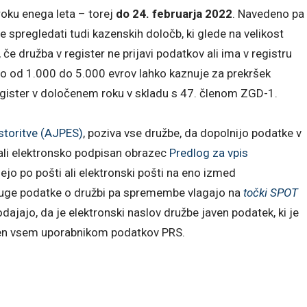
roku enega leta – torej
do 24. februarja 2022
. Navedeno pa
e spregledati tudi kazenskih določb, ki glede na velikost
e družba v register ne prijavi podatkov ali ima v registru
bo od 1.000 do 5.000 evrov lahko kaznuje za prekršek
register v določenem roku v skladu s 47. členom ZGD-1.
storitve (AJPES)
, poziva vse družbe, da dopolnijo podatke v
o ali elektronsko podpisan obrazec
Predlog za vpis
jo po pošti ali elektronski pošti na eno izmed
 druge podatke o družbi pa spremembe vlagajo na
točki SPOT
dajajo, da je elektronski naslov družbe javen podatek, ki je
en vsem uporabnikom podatkov PRS.