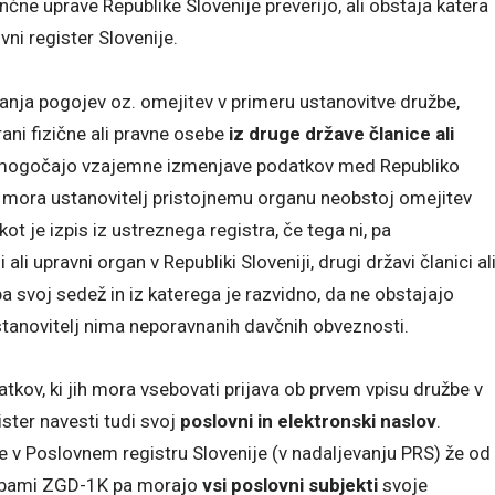
nčne uprave Republike Slovenije preverijo, ali obstaja katera
vni register Slovenije.
vanja pogojev oz. omejitev v primeru ustanovitve družbe,
rani fizične ali pravne osebe
iz druge države članice ali
 omogočajo vzajemne izmenjave podatkov med Republiko
o, mora ustanovitelj pristojnemu organu neobstoj omejitev
kot je izpis iz ustreznega registra, če tega ni, pa
li upravni organ v Republiki Sloveniji, drugi državi članici al
ba svoj sedež in iz katerega je razvidno, da ne obstajajo
ustanovitelj nima neporavnanih davčnih obveznosti.
atkov, ki jih mora vsebovati prijava ob prvem vpisu družbe v
ister navesti tudi svoj
poslovni in elektronski naslov
.
 v Poslovnem registru Slovenije (v nadaljevanju PRS) že od
očbami ZGD-1K pa morajo
vsi poslovni subjekti
svoje