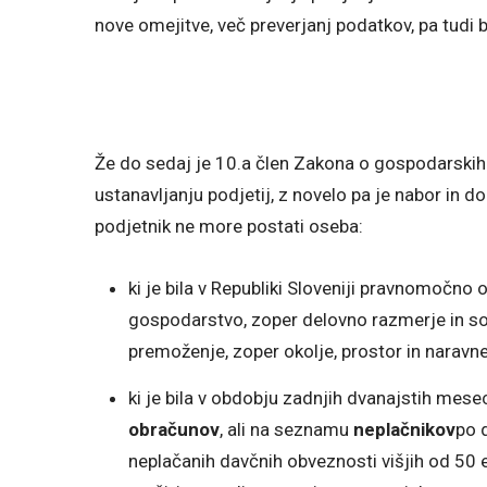
nove omejitve, več preverjanj podatkov, pa tudi
Že do sedaj je 10.a člen Zakona o gospodarskih
ustanavljanju podjetij, z novelo pa je nabor in do
podjetnik ne more postati oseba:
ki je bila v Republiki Sloveniji pravnomočn
gospodarstvo, zoper delovno razmerje in so
premoženje, zoper okolje, prostor in naravn
ki je bila v obdobju zadnjih dvanajstih mes
obračunov
, ali na seznamu
neplačnikov
po 
neplačanih davčnih obveznosti višjih od 50 