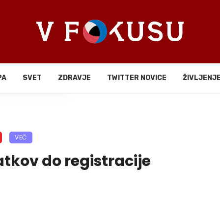
PA
SVET
ZDRAVJE
TWITTER NOVICE
ŽIVLJENJ
li
VEČ
atkov do registracije