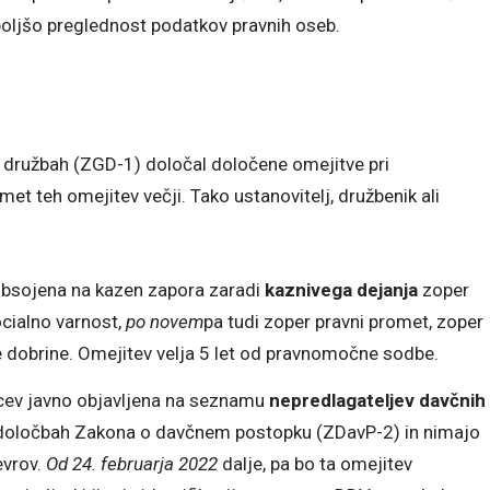
 boljšo preglednost podatkov pravnih oseb.
 družbah (ZGD-1) določal določene omejitve pri
met teh omejitev večji. Tako ustanovitelj, družbenik ali
o obsojena na kazen zapora zaradi
kaznivega dejanja
zoper
cialno varnost,
po novem
pa tudi zoper pravni promet, zoper
e dobrine. Omejitev velja 5 let od pravnomočne sodbe.
ecev javno objavljena na seznamu
nepredlagateljev davčnih
določbah Zakona o davčnem postopku (ZDavP-2) in nimajo
evrov.
Od 24. februarja 2022
dalje, pa bo ta omejitev