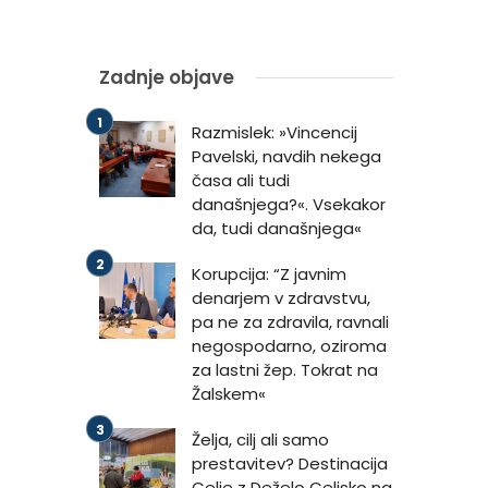
Zadnje objave
Razmislek: »Vincencij
Pavelski, navdih nekega
časa ali tudi
današnjega?«. Vsekakor
da, tudi današnjega«
Korupcija: “Z javnim
denarjem v zdravstvu,
pa ne za zdravila, ravnali
negospodarno, oziroma
za lastni žep. Tokrat na
Žalskem«
Želja, cilj ali samo
prestavitev? Destinacija
Celje z Deželo Celjsko na