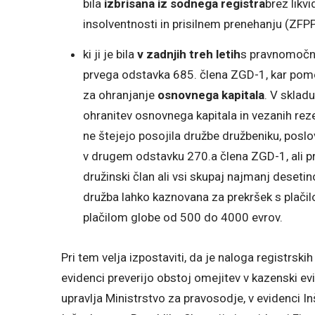
bila
izbrisana iz sodnega registra
brez likv
insolventnosti in prisilnem prenehanju (ZFP
ki ji je bila
v zadnjih treh letih
s pravnomočno
prvega odstavka 685. člena ZGD-1, kar pomen
za ohranjanje
osnovnega kapitala
. V sklad
ohranitev osnovnega kapitala in vezanih re
ne štejejo posojila družbe družbeniku, posl
v drugem odstavku 270.a člena ZGD-1, ali pra
družinski član ali vsi skupaj najmanj deseti
družba lahko kaznovana za prekršek s plač
plačilom globe od 500 do 4000 evrov.
Pri tem velja izpostaviti, da je naloga registrski
evidenci preverijo obstoj omejitev v kazenski ev
upravlja Ministrstvo za pravosodje, v evidenci I