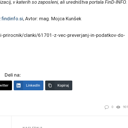
izacij, v katerih so zaposleni, ali uredništva portala FinD-INFO.
findinfo.si
, Avtor: mag. Mojca Kunšek
tni-prirocnik/clanki/61701-z-vec-preverjanj-in-podatkov-do-
Deli na:
witter
LinkedIn
Kopiraj
0
90