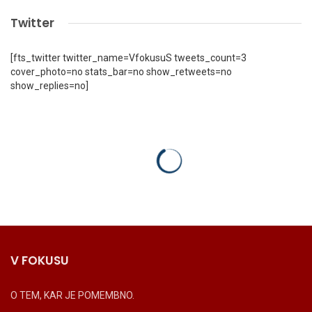
Twitter
[fts_twitter twitter_name=VfokusuS tweets_count=3
cover_photo=no stats_bar=no show_retweets=no
show_replies=no]
V FOKUSU
O TEM, KAR JE POMEMBNO.