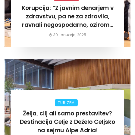
Korupcija: “Z javnim denarjem v
zdravstvu, pa ne za zdravila,
ravnali negospodarno, oziroma
za lastni žep. Tokrat na Žalskem«
30. januarja, 2025
TURIZEM
Želja, cilj ali samo prestavitev?
Destinacija Celje z Deželo Celjsko
na sejmu Alpe Adria!