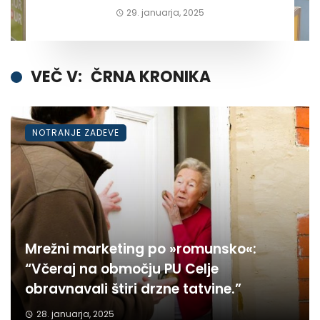
29. januarja, 2025
VEČ V:
ČRNA KRONIKA
NOTRANJE ZADEVE
Mrežni marketing po »romunsko«:
“Včeraj na območju PU Celje
obravnavali štiri drzne tatvine.”
28. januarja, 2025