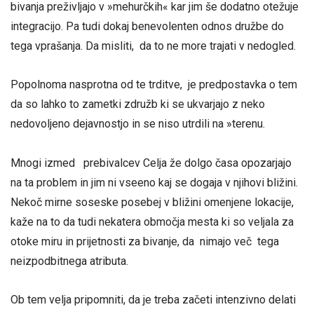
bivanja preživljajo v »mehurčkih« kar jim še dodatno otežuje
integracijo. Pa tudi dokaj benevolenten odnos družbe do
tega vprašanja. Da misliti, da to ne more trajati v nedogled.
Popolnoma nasprotna od te trditve, je predpostavka o tem
da so lahko to zametki združb ki se ukvarjajo z neko
nedovoljeno dejavnostjo in se niso utrdili na »terenu.
Mnogi izmed prebivalcev Celja že dolgo časa opozarjajo
na ta problem in jim ni vseeno kaj se dogaja v njihovi bližini.
Nekoč mirne soseske posebej v bližini omenjene lokacije,
kaže na to da tudi nekatera območja mesta ki so veljala za
otoke miru in prijetnosti za bivanje, da nimajo več tega
neizpodbitnega atributa.
Ob tem velja pripomniti, da je treba začeti intenzivno delati