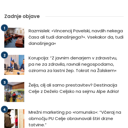
Zadnje objave
Razmislek: »Vincencij Pavelski, navdih nekega
časa ali tudi današnjega?«. Vsekakor da, tudi
današnjega«
Korupcija: “Z javnim denarjem v zdravstvu,
pa ne za zdravila, ravnali negospodarno,
oziroma za lastni žep. Tokrat na Žalskem«
Želja, cilj ali samo prestavitev? Destinacija
Celje z Deželo Celjsko na sejmu Alpe Adria!
Mrežni marketing po »romunsko«: “Včeraj na
območju PU Celje obravnavali štiri drzne
tatvine.”