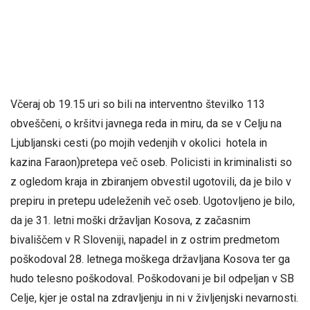
Včeraj ob 19.15 uri so bili na interventno številko 113
obveščeni, o kršitvi javnega reda in miru, da se v Celju na
Ljubljanski cesti (po mojih vedenjih v okolici hotela in
kazina Faraon)pretepa več oseb. Policisti in kriminalisti so
z ogledom kraja in zbiranjem obvestil ugotovili, da je bilo v
prepiru in pretepu udeleženih več oseb. Ugotovljeno je bilo,
da je 31. letni moški državljan Kosova, z začasnim
bivališčem v R Sloveniji, napadel in z ostrim predmetom
poškodoval 28. letnega moškega državljana Kosova ter ga
hudo telesno poškodoval. Poškodovani je bil odpeljan v SB
Celje, kjer je ostal na zdravljenju in ni v življenjski nevarnosti.