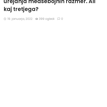
urejanja medsebojnih razmer. Ali
kaj tretjega?
19. januarja, 2022
399 ogledi
0