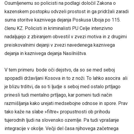
Osumljenemu so policisti na podlagi določil Zakona o
kazenskem postopku odvzeli prostost in ga pridržali zaradi
suma storitve kaznivega dejanja Poskusa Uboja po 115.
členu KZ. Policisti in kriminalisti PU Celje intenzivno
nadaljujejo z zbiranjem obvestil v zvezi motiva in z drugimi
preiskovalnimi dejanji v zvezi navedenega kaznivega
dejanja in kaznivega dejanja Nasilništva.
V tem primeru bode oči dejstvo, da so se med seboj
spopadli državljani Kosova in to z noži. To lahko asocira ali
je blizu trditvi, da so ti ljudje s seboj med ostalo prtljago
prinesli tudi mentalno prtljago, kar pomeni tudi način
razmišljanja kako urejati medsebojne odnose in spore. Prav
tako kaže na slabe »filtre« propustnosti ob prihodu
tujerodnih ljudi na slovensko ozemlje. Pa tudi vprašanje
integracije v okolje. Večji del časa njihovega začetnega