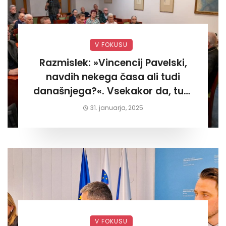
V FOKUSU
Razmislek: »Vincencij Pavelski,
navdih nekega časa ali tudi
današnjega?«. Vsekakor da, tudi
današnjega«
31. januarja, 2025
V FOKUSU