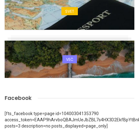
SVET
VEČ
Facebook
[fts_facebook type=page id=104003041353790
access_token=EAAP9hArvboQBAJmUeJbZBL7s4HX3D2EkfBpYtBn
posts=3 description=no posts_displayed=page_only]