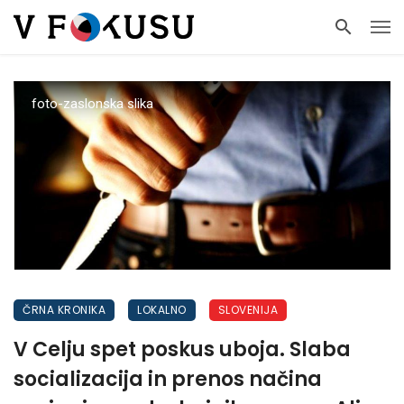
foto-zaslonska slika
ČRNA KRONIKA
LOKALNO
SLOVENIJA
V Celju spet poskus uboja. Slaba
socializacija in prenos načina