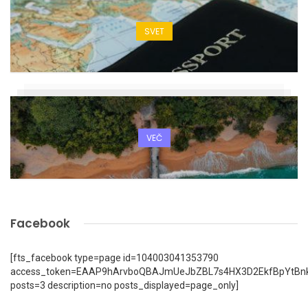
SVET
VEČ
Facebook
[fts_facebook type=page id=104003041353790
access_token=EAAP9hArvboQBAJmUeJbZBL7s4HX3D2EkfBpYtBn
posts=3 description=no posts_displayed=page_only]