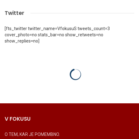
Twitter
[fts_twitter twitter_name=VfokusuS tweets_count=3
cover_photo=no stats_bar=no show_retweets=no
show_replies=no]
V FOKUSU
O TEM, KAR JE POMEMBNO.