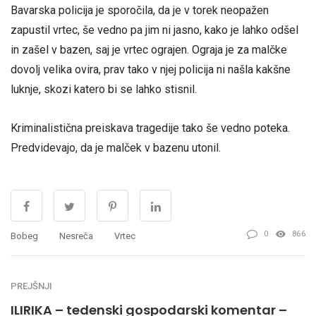
Bavarska policija je sporočila, da je v torek neopažen
zapustil vrtec, še vedno pa jim ni jasno, kako je lahko odšel
in zašel v bazen, saj je vrtec ograjen. Ograja je za malčke
dovolj velika ovira, prav tako v njej policija ni našla kakšne
luknje, skozi katero bi se lahko stisnil.
Kriminalistična preiskava tragedije tako še vedno poteka.
Predvidevajo, da je malček v bazenu utonil.
0
866
Bobeg
Nesreča
Vrtec
PREJŠNJI
ILIRIKA – tedenski gospodarski komentar –