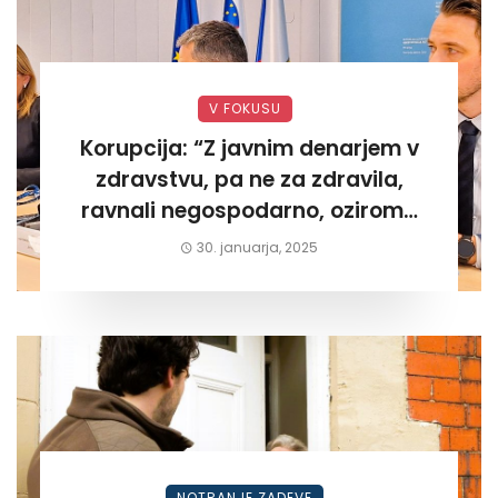
V FOKUSU
Korupcija: “Z javnim denarjem v
zdravstvu, pa ne za zdravila,
ravnali negospodarno, oziroma
za lastni žep. Tokrat na Žalskem«
30. januarja, 2025
NOTRANJE ZADEVE