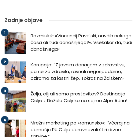
Zadnje objave
Razmislek: »Vincencij Pavelski, navdih nekega
časa ali tudi današnjega?«. Vsekakor da, tudi
današnjega«
Korupcija: “Z javnim denarjem v zdravstvu,
pa ne za zdravila, ravnali negospodarno,
oziroma za lastni žep. Tokrat na Žalskem«
Želja, cilj ali samo prestavitev? Destinacija
Celje z Deželo Celjsko na sejmu Alpe Adria!
Mrežni marketing po »romunsko«: “Včeraj na
območju PU Celje obravnavali štiri drzne
tatvine.”