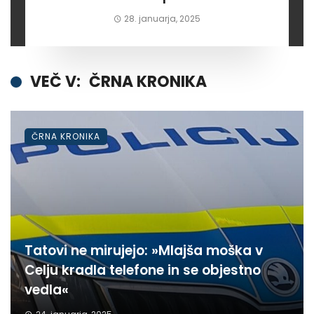
milijone za rdeče programe”
28. januarja, 2025
VEČ V:
ČRNA KRONIKA
ČRNA KRONIKA
Tatovi ne mirujejo: »Mlajša moška v
Celju kradla telefone in se objestno
vedla«