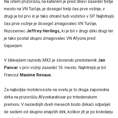
Na istem prizorišču, na katerem je pred dnevi zasedel tretje
mesto na VN Turčije, je dosegel tretji čas prve vožnje, v
drugi je bil prvi in je tako ohranil tudi vodstvo v SP. Najhitrejši
čas prve vožnje je dosegel zmagovalec VN Turčije,
Nizozemec
Jeffrey Herlings,
ki je bil v drugi dirki drugi ter
je tako postal skupni zmagovalec VN Afyona pred
Gajserjem.
V šibkejšem razredu MX2 je slovenski predstavnik
Jan
Pancar
v prvi vožnji zasedel 16. mesto. Najhitrejši je bil
Francoz
Maxime Renaux
.
Za najboljše motokrosiste na svetu je to druga zaporedna
dirka na prizorišču Afyonkarahisar po tritedenskem
premoru. V naslednjih dveh mesecih bodo dirkači odpeljali
še sedem od skupno enajstih dirk, kolikor jih je po koledarju