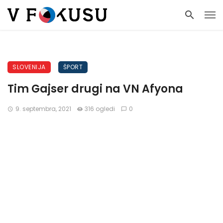
SLOVENIJA
ŠPORT
Tim Gajser drugi na VN Afyona
9. septembra, 2021
316 ogledi
0