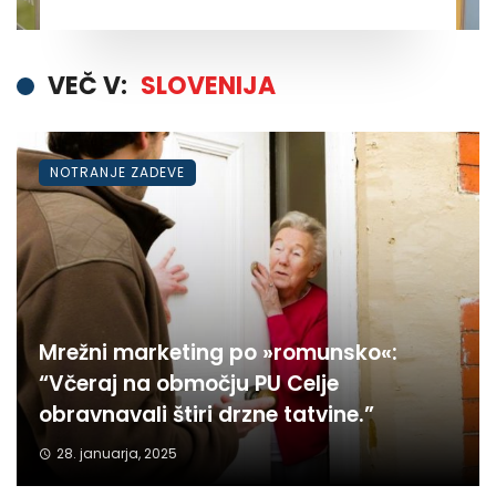
VEČ V:
SLOVENIJA
NOTRANJE ZADEVE
Mrežni marketing po »romunsko«:
“Včeraj na območju PU Celje
obravnavali štiri drzne tatvine.”
28. januarja, 2025