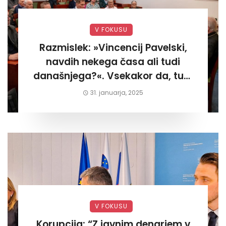
V FOKUSU
Razmislek: »Vincencij Pavelski,
navdih nekega časa ali tudi
današnjega?«. Vsekakor da, tudi
današnjega«
31. januarja, 2025
V FOKUSU
Korupcija: “Z javnim denarjem v