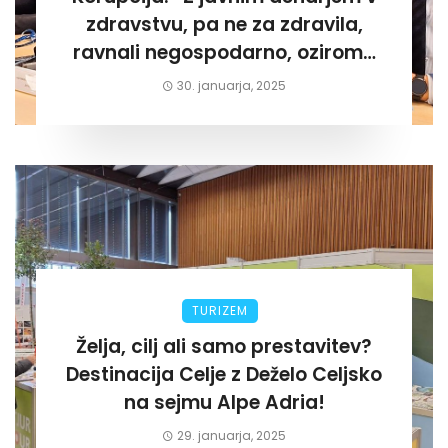
zdravstvu, pa ne za zdravila,
ravnali negospodarno, oziroma
za lastni žep. Tokrat na Žalskem«
30. januarja, 2025
TURIZEM
Želja, cilj ali samo prestavitev?
Destinacija Celje z Deželo Celjsko
na sejmu Alpe Adria!
29. januarja, 2025