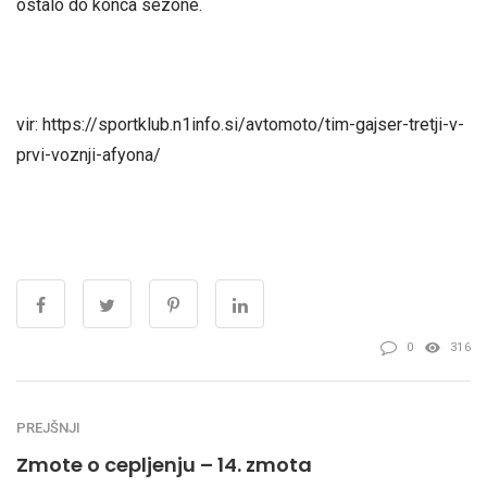
ostalo do konca sezone.
vir: https://sportklub.n1info.si/avtomoto/tim-gajser-tretji-v-
prvi-voznji-afyona/
0
316
PREJŠNJI
Zmote o cepljenju – 14. zmota