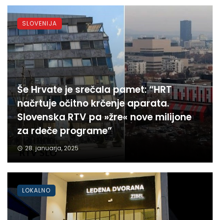
SLOVENIJA
Še Hrvate je srečala pamet: “HRT
načrtuje očitno krčenje aparata.
Slovenska RTV pa »žre« nove milijone
za rdeče programe”
28. januarja, 2025
LOKALNO