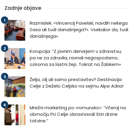
Zadnje objave
Razmislek: »Vincencij Pavelski, navdih nekega
časa ali tudi današnjega?«. Vsekakor da, tudi
današnjega«
Korupcija: “Z javnim denarjem v zdravstvu,
pa ne za zdravila, ravnali negospodarno,
oziroma za lastni žep. Tokrat na Žalskem«
Želja, cilj ali samo prestavitev? Destinacija
Celje z Deželo Celjsko na sejmu Alpe Adria!
Mrežni marketing po »romunsko«: “Včeraj na
območju PU Celje obravnavali štiri drzne
tatvine.”