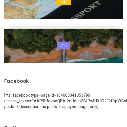
SVET
VEČ
Facebook
[fts_facebook type=page id=104003041353790
access_token=EAAP9hArvboQBAJmUeJbZBL7s4HX3D2EkfBpYtBn
posts=3 description=no posts_displayed=page_only]