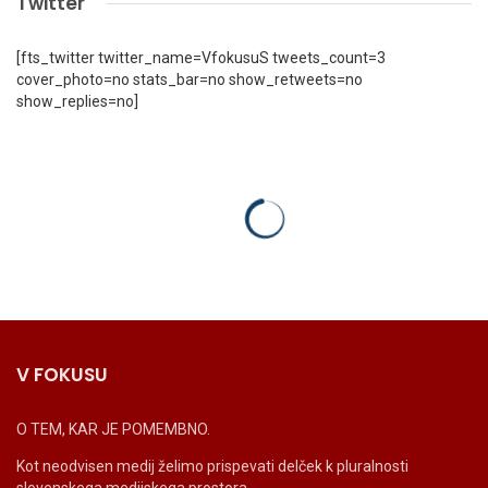
Twitter
[fts_twitter twitter_name=VfokusuS tweets_count=3
cover_photo=no stats_bar=no show_retweets=no
show_replies=no]
V FOKUSU
O TEM, KAR JE POMEMBNO.
Kot neodvisen medij želimo prispevati delček k pluralnosti