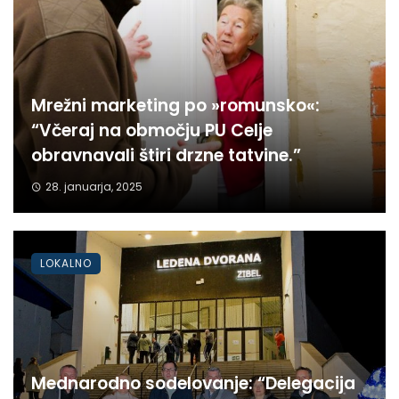
Mrežni marketing po »romunsko«:
“Včeraj na območju PU Celje
obravnavali štiri drzne tatvine.”
28. januarja, 2025
LOKALNO
Mednarodno sodelovanje: “Delegacija