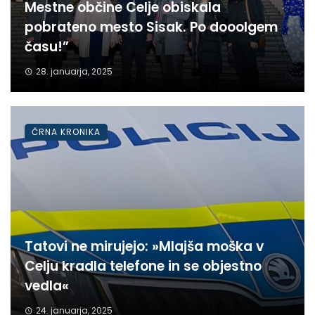
Mestne občine Celje obiskala
pobrateno mesto Sisak. Po dooolgem
času!”
28. januarja, 2025
ČRNA KRONIKA
Tatovi ne mirujejo: »Mlajša moška v
Celju kradla telefone in se objestno
vedla«
24. januarja, 2025