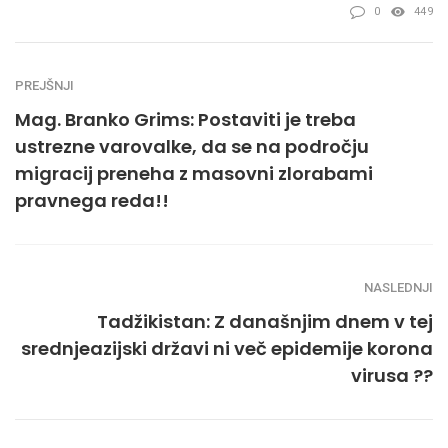
0
449
PREJŠNJI
Mag. Branko Grims: Postaviti je treba
ustrezne varovalke, da se na področju
migracij preneha z masovni zlorabami
pravnega reda!!
NASLEDNJI
Tadžikistan: Z današnjim dnem v tej
srednjeazijski državi ni več epidemije korona
virusa ??