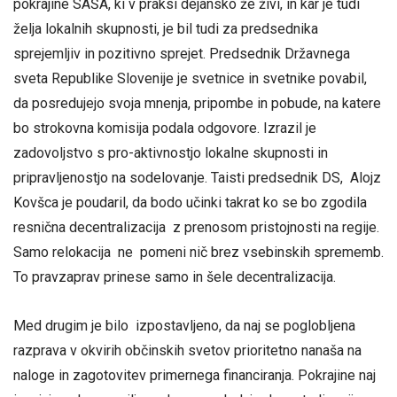
pokrajine SAŠA, ki v praksi dejansko že živi, in kar je tudi
želja lokalnih skupnosti, je bil tudi za predsednika
sprejemljiv in pozitivno sprejet. Predsednik Državnega
sveta Republike Slovenije je svetnice in svetnike povabil,
da posredujejo svoja mnenja, pripombe in pobude, na katere
bo strokovna komisija podala odgovore. Izrazil je
zadovoljstvo s pro-aktivnostjo lokalne skupnosti in
pripravljenostjo na sodelovanje. Taisti predsednik DS, Alojz
Kovšca je poudaril, da bodo učinki takrat ko se bo zgodila
resnična decentralizacija z prenosom pristojnosti na regije.
Samo relokacija ne pomeni nič brez vsebinskih sprememb.
To pravzaprav prinese samo in šele decentralizacija.
Med drugim je bilo izpostavljeno, da naj se poglobljena
razprava v okvirih občinskih svetov prioritetno nanaša na
naloge in zagotovitev primernega financiranja. Pokrajine naj