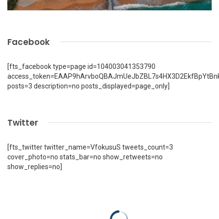
Facebook
[fts_facebook type=page id=104003041353790
access_token=EAAP9hArvboQBAJmUeJbZBL7s4HX3D2EkfBpYtBn
posts=3 description=no posts_displayed=page_only]
Twitter
[fts_twitter twitter_name=VfokusuS tweets_count=3
cover_photo=no stats_bar=no show_retweets=no
show_replies=no]