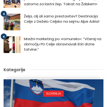
oziroma za lastni žep. Tokrat na Žalskem«
Želja, cilj ali samo prestavitev? Destinacija
Celje z Deželo Celjsko na sejmu Alpe Adria!
Mrežni marketing po »romunsko«: “Včeraj na
območju PU Celje obravnavali štiri drzne
tatvine.”
Kategorije
SLOVENIJA