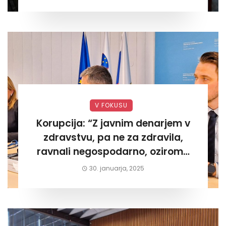
V FOKUSU
Korupcija: “Z javnim denarjem v
zdravstvu, pa ne za zdravila,
ravnali negospodarno, oziroma
za lastni žep. Tokrat na Žalskem«
30. januarja, 2025