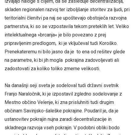
izvajajo naloge s ciljem, da se zasleduje decentralizacija,
skladen regionalen razvoj ter izboljšanje storitev za ljudi, pri
teritorialni členitvi pa naj se upoštevajo obstoječa razvojna
partnerstva, ki so se vzpostavila tekom preteklih let. Veliko
intelektualnega »brcanja« je bilo povezano z prej
pripravljenim predlogom, ki je vključeval tudi Koroško.
Prenekateremu ni bilo jasno da je to ena od rešitev glede
na parametre, ki bi jih mogla pokrajina zadovoljevati ali
zadostovati za koliko toliko zmerne velikosti.
Na današnji seji sveta je sodeloval tudi državni svetnik
Franjo Naraločnik, ki je izpostavil zgledno sodelovanje z
Mestno občino Velenje, ki zna prisluhniti tudi drugim
občinam Savinjsko-šaleške pokrajine. Poudaril je, da je
ustanovitev pokrajin nujna zaradi decentralizacije in
skladnega razvoja vseh pokrajin. V podobni obliki bodo