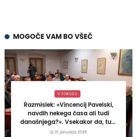
MOGOČE VAM BO VŠEČ
V FOKUSU
Razmislek: »Vincencij Pavelski,
navdih nekega časa ali tudi
današnjega?«. Vsekakor da, tudi
današnjega«
31. januarja, 2025