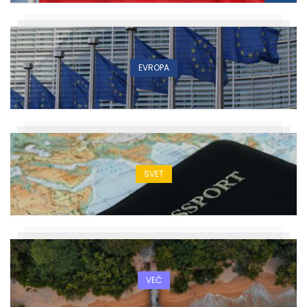
EVROPA
SVET
VEČ