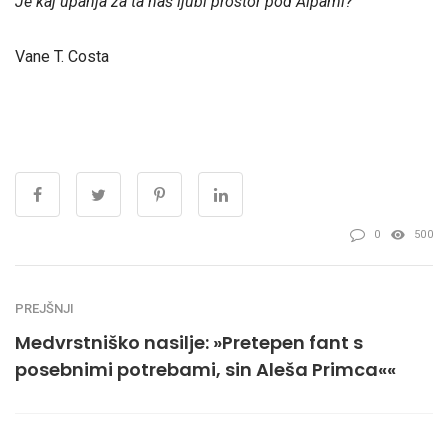
Je kaj upanja za ta naš ljubi prostor pod Alpami?
Vane T. Costa
0
500
PREJŠNJI
Medvrstniško nasilje: »Pretepen fant s
posebnimi potrebami, sin Aleša Primca««