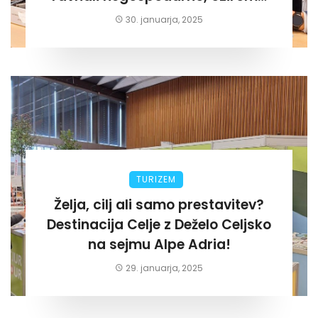
za lastni žep. Tokrat na Žalskem«
30. januarja, 2025
TURIZEM
Želja, cilj ali samo prestavitev?
Destinacija Celje z Deželo Celjsko
na sejmu Alpe Adria!
29. januarja, 2025