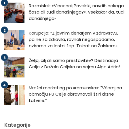
Razmislek: »Vincencij Pavelski, navdih nekega
časa ali tudi današnjega?«. Vsekakor da, tudi
današnjega«
Korupcija: “Z javnim denarjem v zdravstvu,
pa ne za zdravila, ravnali negospodarno,
oziroma za lastni žep. Tokrat na Žalskem«
Želja, cilj ali samo prestavitev? Destinacija
Celje z Deželo Celjsko na sejmu Alpe Adria!
Mrežni marketing po »romunsko«: “Včeraj na
območju PU Celje obravnavali štiri drzne
tatvine.”
Kategorije