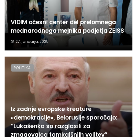
VIDIM očesni center del prelomnega
mednarodnega mejnika podjetja ZEISS
27. januarja, 2025
POLITIKA
Iz zadnje evropske kreature
»demokracije«, Belorusije sporočajo:
“Lukašenka so razglasili za
zmagovalca tamkajšnjih volitev”