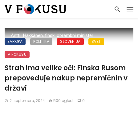
Antti_Häkkänen, finski obrambni minister
EVROPA
POLITIKA
SLOVENIJA
SVET
V FOKUSU
Strah ima velike oči: Finska Rusom
prepoveduje nakup nepremičnin v
državi
2. septembra, 2024
500 ogledi
0