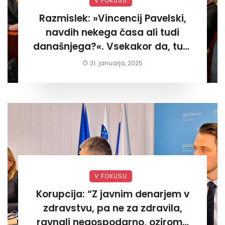
V FOKUSU
Razmislek: »Vincencij Pavelski,
navdih nekega časa ali tudi
današnjega?«. Vsekakor da, tudi
današnjega«
31. januarja, 2025
V FOKUSU
Korupcija: “Z javnim denarjem v
zdravstvu, pa ne za zdravila,
ravnali negospodarno, oziroma