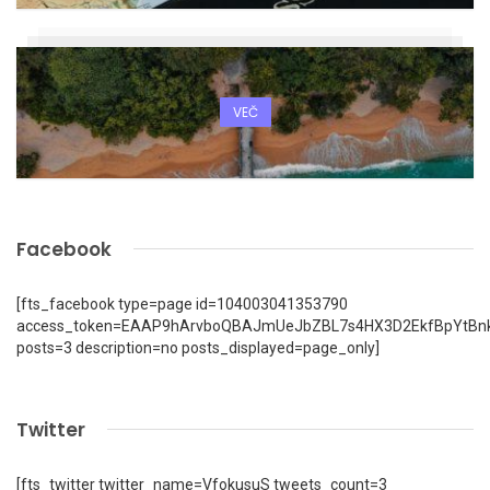
VEČ
Facebook
[fts_facebook type=page id=104003041353790
access_token=EAAP9hArvboQBAJmUeJbZBL7s4HX3D2EkfBpYtBn
posts=3 description=no posts_displayed=page_only]
Twitter
[fts_twitter twitter_name=VfokusuS tweets_count=3