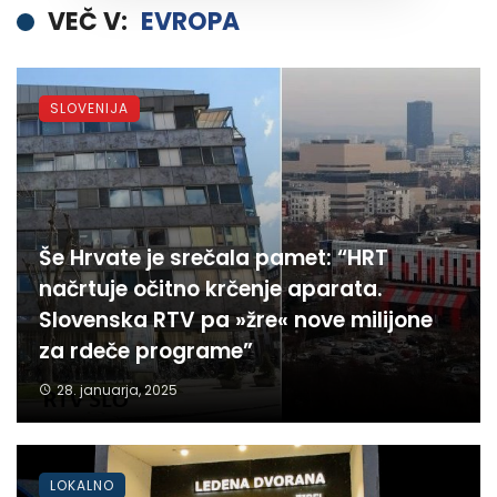
VEČ V:
EVROPA
SLOVENIJA
Še Hrvate je srečala pamet: “HRT
načrtuje očitno krčenje aparata.
Slovenska RTV pa »žre« nove milijone
za rdeče programe”
28. januarja, 2025
LOKALNO