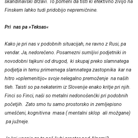
skandinavski državi. To pomeni da tisti ki efektivno živijo na
Finskem lahko tudi pridobijo nepremičnine.
Pri nas pa »Teksas«
Kako je pri nas v podobnih situacijah, ne ravno z Rusi, pa
vendar. Ja, nedorečeno. Posamezni sumljivi podjetniki in
novodobni tajkuni od drugod, ki skupaj preko slamnatega
podjetja in temu primernega slamnatega zastopnika kar na
hitro »oplemenitijo« svoje nelegalno premoženje na naših
tleh. Taisti so pa nekaterim iz Slovenije enako kritje pri njih.
Finci so Finci, naši so metalni nedonošenčki pri podobnih
početjih. Zato smo tu samo prostorsko in zemljepisno
umeščeni, kognitivna masa ( mentalni sklop ali možgane)
pa južneje.