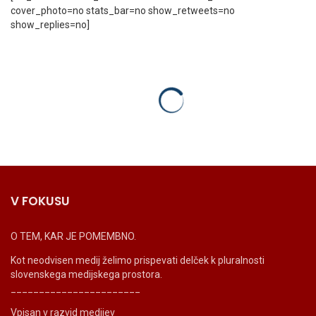
cover_photo=no stats_bar=no show_retweets=no
show_replies=no]
V FOKUSU
O TEM, KAR JE POMEMBNO.
Kot neodvisen medij želimo prispevati delček k pluralnosti
slovenskega medijskega prostora.
_______________________
Vpisan v razvid medijev