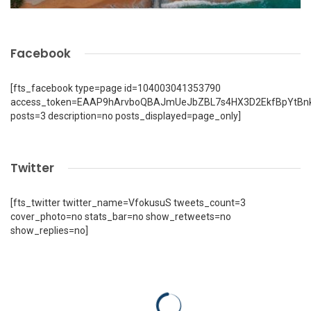
Facebook
[fts_facebook type=page id=104003041353790
access_token=EAAP9hArvboQBAJmUeJbZBL7s4HX3D2EkfBpYtBn
posts=3 description=no posts_displayed=page_only]
Twitter
[fts_twitter twitter_name=VfokusuS tweets_count=3
cover_photo=no stats_bar=no show_retweets=no
show_replies=no]