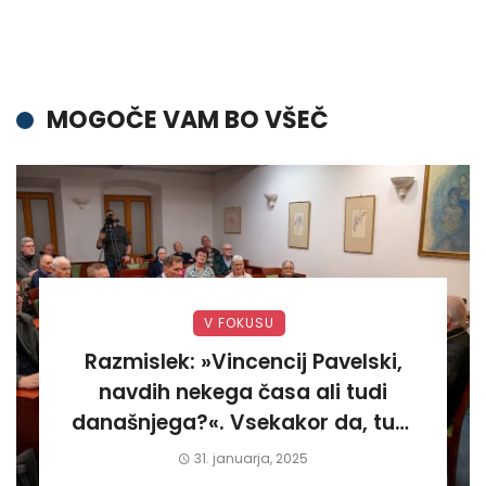
MOGOČE VAM BO VŠEČ
V FOKUSU
Razmislek: »Vincencij Pavelski,
navdih nekega časa ali tudi
današnjega?«. Vsekakor da, tudi
današnjega«
31. januarja, 2025