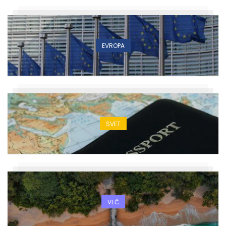
EVROPA
SVET
VEČ