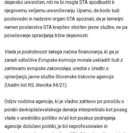
dejansko uresničen, niti ne bi mogla STA spodbuditi k
njegovemu večjemu uresničevanju. Upamo, da bodo tudi
poslovodni in nadzorni organi STA spoznali, da je temeljni
namen poslanstva STA krepitev storitev javne službe, ne pa
povečevanje opravljanja tržne dejavnosti.
Vlada je podrobnosti takega načina financiranja, ki ga je
zaradi odločitve Evropske komisije morala uskladiti tudi z
zahtevami evropske zakonodaje, uredila v Uredbi o
opravljanju javne službe Slovenske tiskovne agencije
(Uradni list RS, številka 94/21).
Odziv vodstva agencije, ki je vladno zahtevo po poročilu o
porabi davkoplačevalskega denarja interpretiralo kot poseg
vlade v uredniško politiko in/ali kot poskus podrejanja
agencije določeni politiki, je bil neprofesionalen in