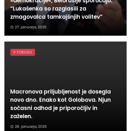
»demokracije«, Belorusije sporočajo:
“Lukašenka so razglasili za
zmagovalca tamkajšnjih volitev”
27. januarja, 2025
V FOKUSU
Macronova priljubljenost je dosegla
novo dno. Enako kot Golobova. Njun
sočasni odhod je priporočljiv in
zaželen.
26. januarja, 2025