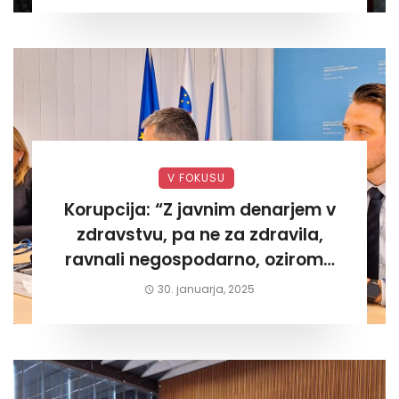
V FOKUSU
Korupcija: “Z javnim denarjem v
zdravstvu, pa ne za zdravila,
ravnali negospodarno, oziroma
za lastni žep. Tokrat na Žalskem«
30. januarja, 2025