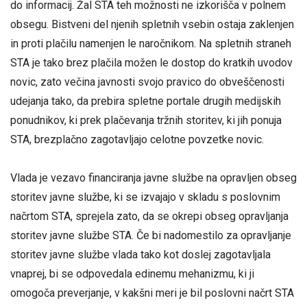
do informacij. Žal STA teh možnosti ne izkorišča v polnem
obsegu. Bistveni del njenih spletnih vsebin ostaja zaklenjen
in proti plačilu namenjen le naročnikom. Na spletnih straneh
STA je tako brez plačila možen le dostop do kratkih uvodov
novic, zato večina javnosti svojo pravico do obveščenosti
udejanja tako, da prebira spletne portale drugih medijskih
ponudnikov, ki prek plačevanja tržnih storitev, ki jih ponuja
STA, brezplačno zagotavljajo celotne povzetke novic.
Vlada je vezavo financiranja javne službe na opravljen obseg
storitev javne službe, ki se izvajajo v skladu s poslovnim
načrtom STA, sprejela zato, da se okrepi obseg opravljanja
storitev javne službe STA. Če bi nadomestilo za opravljanje
storitev javne službe vlada tako kot doslej zagotavljala
vnaprej, bi se odpovedala edinemu mehanizmu, ki ji
omogoča preverjanje, v kakšni meri je bil poslovni načrt STA