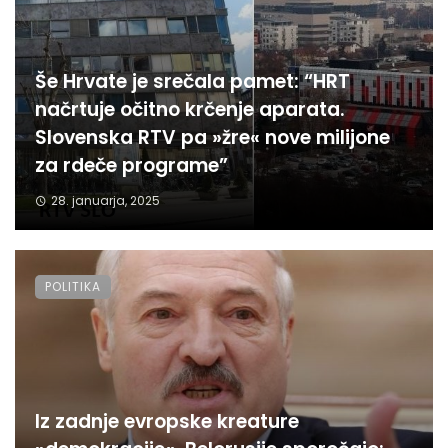
Še Hrvate je srečala pamet: “HRT
načrtuje očitno krčenje aparata.
Slovenska RTV pa »žre« nove milijone
za rdeče programe”
28. januarja, 2025
POLITIKA
Iz zadnje evropske kreature