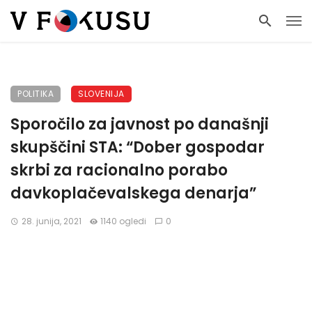
POLITIKA
SLOVENIJA
Sporočilo za javnost po današnji
skupščini STA: “Dober gospodar
skrbi za racionalno porabo
davkoplačevalskega denarja”
28. junija, 2021
1140 ogledi
0