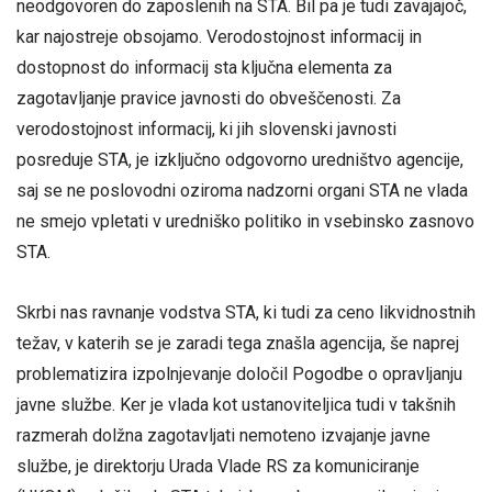
neodgovoren do zaposlenih na STA. Bil pa je tudi zavajajoč,
kar najostreje obsojamo. Verodostojnost informacij in
dostopnost do informacij sta ključna elementa za
zagotavljanje pravice javnosti do obveščenosti. Za
verodostojnost informacij, ki jih slovenski javnosti
posreduje STA, je izključno odgovorno uredništvo agencije,
saj se ne poslovodni oziroma nadzorni organi STA ne vlada
ne smejo vpletati v uredniško politiko in vsebinsko zasnovo
STA.
Skrbi nas ravnanje vodstva STA, ki tudi za ceno likvidnostnih
težav, v katerih se je zaradi tega znašla agencija, še naprej
problematizira izpolnjevanje določil Pogodbe o opravljanju
javne službe. Ker je vlada kot ustanoviteljica tudi v takšnih
razmerah dolžna zagotavljati nemoteno izvajanje javne
službe, je direktorju Urada Vlade RS za komuniciranje