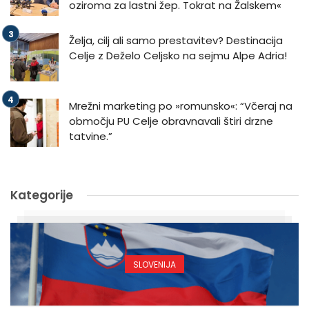
oziroma za lastni žep. Tokrat na Žalskem«
Želja, cilj ali samo prestavitev? Destinacija
Celje z Deželo Celjsko na sejmu Alpe Adria!
Mrežni marketing po »romunsko«: “Včeraj na
območju PU Celje obravnavali štiri drzne
tatvine.”
Kategorije
SLOVENIJA