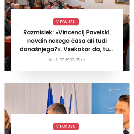
V FOKUSU
Razmislek: »Vincencij Pavelski,
navdih nekega časa ali tudi
današnjega?«. Vsekakor da, tudi
današnjega«
31. januarja, 2025
V FOKUSU