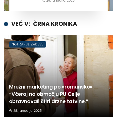
29. januarja, 2025
VEČ V:
ČRNA KRONIKA
NOTRANJE ZADEVE
Mrežni marketing po »romunsko«:
“Včeraj na območju PU Celje
obravnavali štiri drzne tatvine.”
28. januarja, 2025