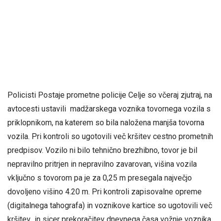
Policisti Postaje prometne policije Celje so včeraj zjutraj, na
avtocesti ustavili madžarskega voznika tovornega vozila s
priklopnikom, na katerem so bila naložena manjša tovorna
vozila. Pri kontroli so ugotovili več kršitev cestno prometnih
predpisov. Vozilo ni bilo tehnično brezhibno, tovor je bil
nepravilno pritrjen in nepravilno zavarovan, višina vozila
vključno s tovorom pa je za 0,25 m presegala največjo
dovoljeno višino 4.20 m. Pri kontroli zapisovalne opreme
(digitalnega tahografa) in voznikove kartice so ugotovili več
kršitev in sicer prekoračitev dnevnega časa vožnje voznika,