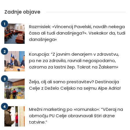
Zadnje objave
Razmislek: »Vincencij Pavelski, navdih nekega
časa ali tudi današnjega?«. Vsekakor da, tudi
današnjega«
Korupcija: “Z javnim denarjem v zdravstvu,
pa ne za zdravila, ravnali negospodarno,
oziroma za lastni žep. Tokrat na Žalskem«
Želja, cilj ali samo prestavitev? Destinacija
Celje z Deželo Celjsko na sejmu Alpe Adria!
Mrežni marketing po »romunsko«: “Včeraj na
območju PU Celje obravnavali štiri drzne
tatvine.”