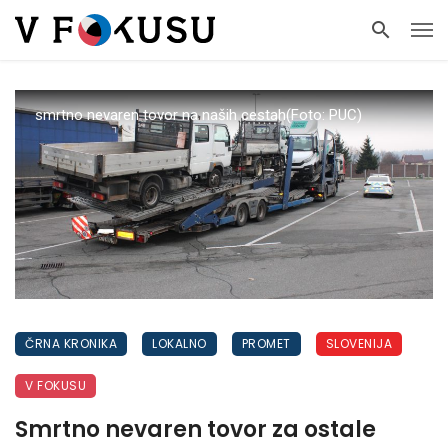
smrtno nevaren tovor na naših cestah(Foto: PUC)
ČRNA KRONIKA
LOKALNO
PROMET
SLOVENIJA
V FOKUSU
Smrtno nevaren tovor za ostale