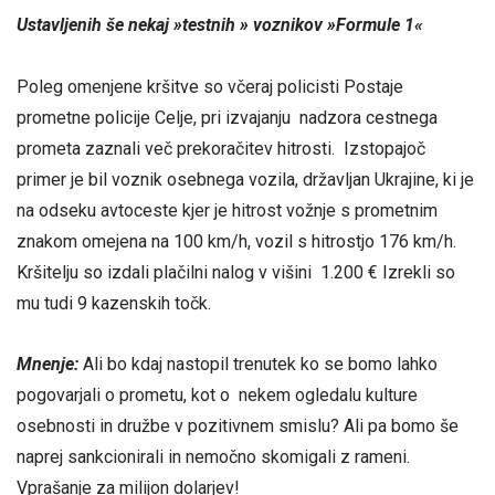
Ustavljenih še nekaj »testnih » voznikov »Formule 1«
Poleg omenjene kršitve so včeraj policisti Postaje
prometne policije Celje, pri izvajanju nadzora cestnega
prometa zaznali več prekoračitev hitrosti. Izstopajoč
primer je bil voznik osebnega vozila, državljan Ukrajine, ki je
na odseku avtoceste kjer je hitrost vožnje s prometnim
znakom omejena na 100 km/h, vozil s hitrostjo 176 km/h.
Kršitelju so izdali plačilni nalog v višini 1.200 € Izrekli so
mu tudi 9 kazenskih točk.
Mnenje:
Ali bo kdaj nastopil trenutek ko se bomo lahko
pogovarjali o prometu, kot o nekem ogledalu kulture
osebnosti in družbe v pozitivnem smislu? Ali pa bomo še
naprej sankcionirali in nemočno skomigali z rameni.
Vprašanje za milijon dolarjev!