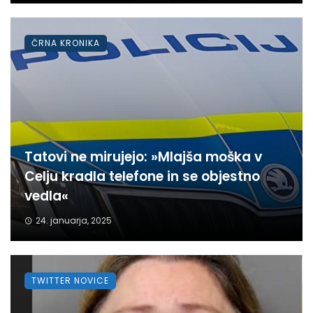
ČRNA KRONIKA
Tatovi ne mirujejo: »Mlajša moška v
Celju kradla telefone in se objestno
vedla«
24. januarja, 2025
TWITTER NOVICE