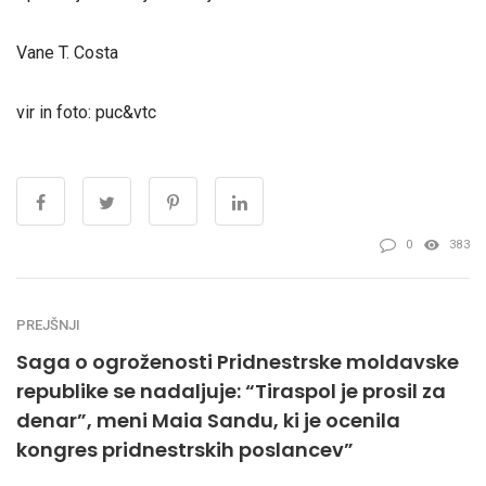
Vane T. Costa
vir in foto: puc&vtc
0
383
PREJŠNJI
Saga o ogroženosti Pridnestrske moldavske
republike se nadaljuje: “Tiraspol je prosil za
denar”, meni Maia Sandu, ki je ocenila
kongres pridnestrskih poslancev”