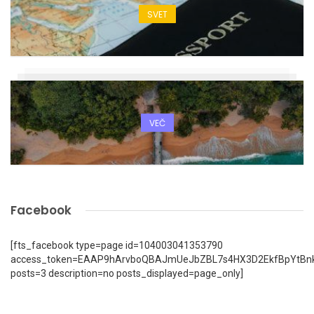
SVET
VEČ
Facebook
[fts_facebook type=page id=104003041353790
access_token=EAAP9hArvboQBAJmUeJbZBL7s4HX3D2EkfBpYtBn
posts=3 description=no posts_displayed=page_only]