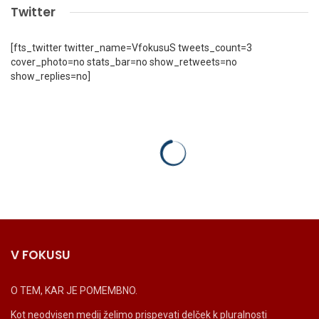
Twitter
[fts_twitter twitter_name=VfokusuS tweets_count=3
cover_photo=no stats_bar=no show_retweets=no
show_replies=no]
V FOKUSU
O TEM, KAR JE POMEMBNO.
Kot neodvisen medij želimo prispevati delček k pluralnosti