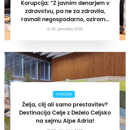
Korupcija: “Z javnim denarjem v
zdravstvu, pa ne za zdravila,
ravnali negospodarno, oziroma
za lastni žep. Tokrat na Žalskem«
30. januarja, 2025
TURIZEM
Želja, cilj ali samo prestavitev?
Destinacija Celje z Deželo Celjsko
na sejmu Alpe Adria!