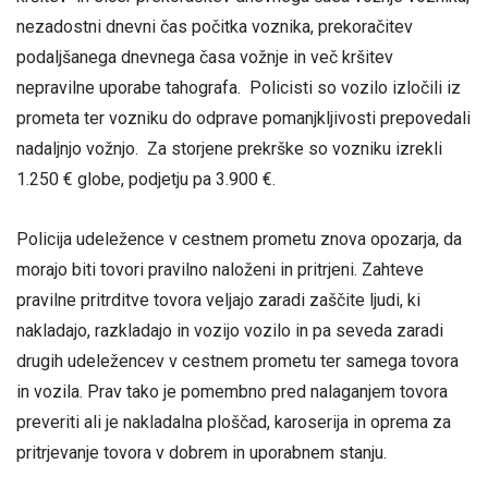
nezadostni dnevni čas počitka voznika, prekoračitev
podaljšanega dnevnega časa vožnje in več kršitev
nepravilne uporabe tahografa. Policisti so vozilo izločili iz
prometa ter vozniku do odprave pomanjkljivosti prepovedali
nadaljnjo vožnjo. Za storjene prekrške so vozniku izrekli
1.250 € globe, podjetju pa 3.900 €.
Policija udeležence v cestnem prometu znova opozarja, da
morajo biti tovori pravilno naloženi in pritrjeni. Zahteve
pravilne pritrditve tovora veljajo zaradi zaščite ljudi, ki
nakladajo, razkladajo in vozijo vozilo in pa seveda zaradi
drugih udeležencev v cestnem prometu ter samega tovora
in vozila. Prav tako je pomembno pred nalaganjem tovora
preveriti ali je nakladalna ploščad, karoserija in oprema za
pritrjevanje tovora v dobrem in uporabnem stanju.