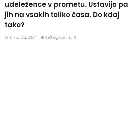
udeležence v prometu. Ustavijo pa
jih na vsakih toliko časa. Do kdaj
tako?
1. marca, 2024
383 ogledi
0